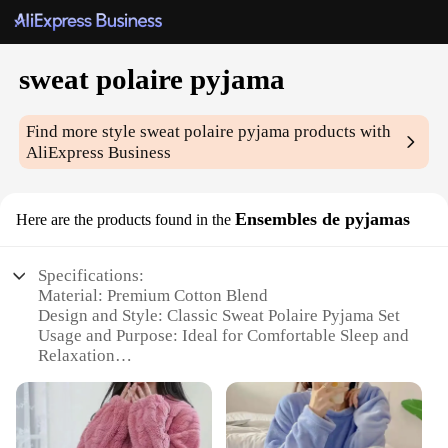
sweat polaire pyjama
Find more style
sweat polaire pyjama
products with
AliExpress Business
Ensembles de pyjamas
Here are the products found in the
Specifications:
Material: Premium Cotton Blend
Design and Style: Classic Sweat Polaire Pyjama Set
Usage and Purpose: Ideal for Comfortable Sleep and
Relaxation
Typical Adaptive Scenario: Suitable for All Seasons
Shape or Size or Weight or Quantity: Available in
Multiple Sizes and Quantities
Performance and Property: Breathable and