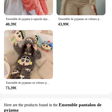
Ensemble de pyjama à capuche épais pour femmes, haut et pantalon longs, vêtements de nuit monochromes, lieu d'accueil, sourire, hiver, 2 pièces
Ensemble de pyjamas en velours pour femmes, haut court + pantalon long + manteau 3 pièces imbibés, chaud et doux, sourire Homewear Pyjamas S-3XL, automne et hiver 2024 Nouveau
40,39€
43,99€
Ensemble de pyjamas en velours pour femmes, vêtements de nuit féminins souriants, vêtements de détente pour la maison imbibés, grande taille, deux pièces, automne
73,39€
Ensemble pantalon de
Here are the products found in the
pyjama