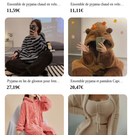
Ensemble de pyjama chaud en velours épais pour femme, pull et pantalon, ensembles de lit, sourire, décontracté, monochrome, automne, 2023, 2 pièces
Ensemble de pyjama chaud en velours épais pour femme, pull et pantalon, ensembles de lit, sourire, décontracté, solide, automne, 2023, 2 pièces
11,59€
11,11€
Pyjama en lin de glouton pour femme, vêtements d'intérieur rayés, tenue portable, sites épais, sourire, hiver, nouveau, 2023
Ensemble pyjama et pantalon Capibara mignon, vêtements de nuit chauds avec clips orange, chemise de nuit sourire, lieux d'hiver
27,19€
20,47€