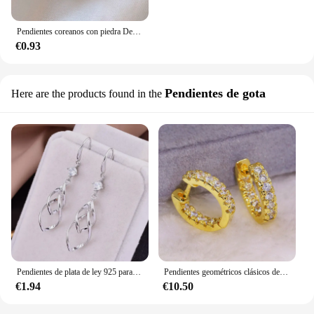
Pendientes coreanos con piedra De circón ostentosa para Mujer, joyería De diseño, 2024
€0.93
Pendientes de gota
Here are the products found in the
Pendientes de plata de ley 925 para mujer, joyería de moda de alta calidad, cristal de circón hueco, borla larga exagerada, gancho
Pendientes geométricos clásicos de oro de 18k para mujer, aretes redondos de cristal de diamante completo, circonita chapada en plata, regalo de Navidad, joyería de fiesta
€1.94
€10.50