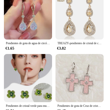
Pendientes de gota de agua de circón para mujer, aretes largos de cristal brillante, Pendientes colgantes para niñas, regalos de joyería para fiesta de boda
TREAZY-pendientes de cristal de champán de lujo para mujer, joyería de Color dorado, Bricons femeninos, gota grande para pendientes largos de boda, moda
€1.65
€3.82
Pendientes de cristal verde para mujer, aretes pequeños y frescos, accesorios para la oreja
Pendientes de gota de Cruz de cristal Rosa Punk Vintage para mujer, pendientes de dijes de estrella de Cruz de Hip Hop gótico, joyería estética Y2K