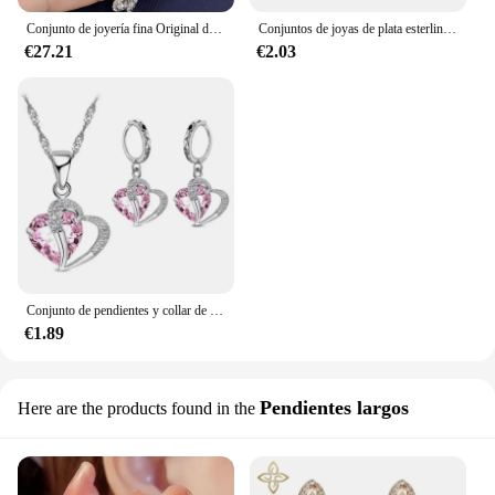
Conjunto de joyería fina Original de acero inoxidable para mujer, collar de Ángel encantador, pulsera, pendientes, anillo, accesorios de boda
Conjuntos de joyas de plata esterlina 925 para mujer, collar y pendientes con dijes de corazón de circón cúbico brillante, para compromiso de boda, 32 modelos
€27.21
€2.03
Conjunto de pendientes y collar de circonita cúbica para mujer, joyería de lujo para Piercing de cartílago, diseño de corazón de boda, Plata de Ley 925
€1.89
Pendientes largos
Here are the products found in the