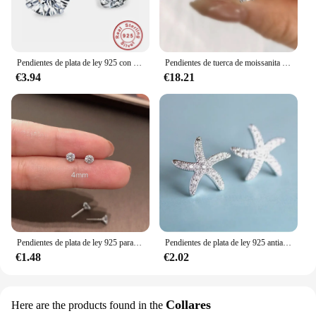
Pendientes de plata de ley 925 con circonita cúbica para mujer, aretes de cristal, joyería
Pendientes de tuerca de moissanita con certificado de Color D, joyería de boda chapada en oro de plata de ley 925, Diamante creado en laboratorio, DW 0,5 CT-2ct
€3.94
€18.21
Pendientes de plata de ley 925 para mujer, aretes pequeños de cristal transparente, joyería fina
Pendientes de plata de ley 925 antialérgicos, joyería con microincrustaciones de cristal, estrella de mar, personalidad exquisita, E037, nueva moda
€1.48
€2.02
Collares
Here are the products found in the