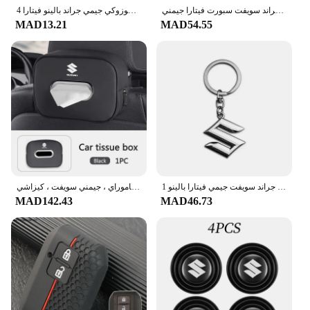
منشفة مايكروفايبر لغسيل السيارات ، قماش تجفيف لسوزوكي جراند سويفت سبورت فيتارا جيمني SX4 ألتو بالينو ، العناية بتنظيف السيارة
4 قطعة عجلة السيارة المعدنية الإطارات صمام قبعات الجذعية يغطي لسوزوكي جيمي جراند بالينو فيتارا Sx4 سويفت ألتو اكسسوارات السيارات
MAD13.21
MAD54.55
1 قطعة ثلاثية الأبعاد المعادن + الجلود سيارة التصميم المفاتيح لسوزوكي جراند سويفت جيمي فيتارا بالينو SX4 شارة شعار حلقات المفاتيح اكسسوارات السيارات
حقيبة تخزين مناديل داخلية للسيارة ، ورق تواليت ، ملحق سيارة لسوزوكي ساموراي ، جيمني سويفت ، كيزاشي SX4 ، إيجنيز ، أرتيجا ، سياز ، S-Cross
MAD142.43
MAD46.73