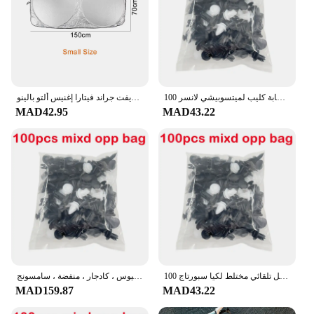
100 قطعة مختلطة السيارات السحابة كليب لميتسوبيشي لانسر EX 10 لانسر X أوتلاندر ASX كولت باجيرو سبورت
غطاء شمسي للزجاج الأمامي للسيارة سوزوكي جيمي سويفت جراند فيتارا إغنيس ألتو بالينو SX4 الساموراي S-Cross Celerio اكسسوارات السيارات
MAD42.95
MAD43.22
100 قطعة مشبك قفل تلقائي مختلط لكيا سبورتاج R ستنغر Ceed CD سورينتو سيراتو فورت 2017 2018 2019
مشبك تثبيت أوتوماتيكي مختلط لرينو ، كوليوس ، كادجار ، منفضة ، سامسونج ، QM6 ، QM3 ،
MAD159.87
MAD43.22