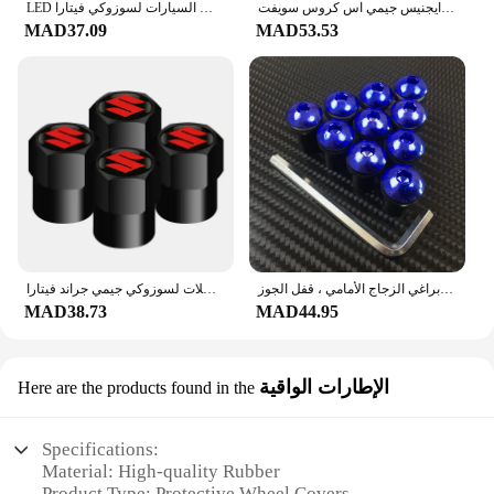
لسوزوكي ألتو بالينو سيليريو سياز خط الاستواء ارتيغا جراند فيتارا ايجنيس جيمي اس كروس سويفت SX4 فيتارا زجاج السيارة الأمامي للشمس
LED ضوء وقوف السيارات لسوزوكي فيتارا ، T10 ، W5W ، مصباح التخليص ، والاكسسوارات ، 2015 ، 2016 ، 2017 ، 2018 ، 2019 ، 2020 ، 2 قطعة
MAD37.09
MAD53.53
براغي الزجاج الأمامي للدراجة النارية لسوزوكي ، براغي الزجاج الأمامي ، قفل الجوز ، GSXR ، ، 2.8 ، K1 ، K2 ، K3 ، K4 ، K5 ، K6 ، K7 ، K8 ، K9 ، K11 ، 5 ، 10 ، من من من
السيارات الجلد المدبوغ مفتاح حزام حلقة رئيسية سبائك معدنية غطاء الصمام قبعات العجلات لسوزوكي جيمي جراند فيتارا sx4 سويفت ألتو
MAD38.73
MAD44.95
الإطارات الواقية
Here are the products found in the
Specifications:
Material: High-quality Rubber
Product Type: Protective Wheel Covers