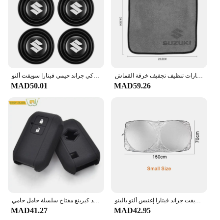
غسيل السيارات منشفة من الألياف الدقيقة شعار السيارات تنظيف تجفيف خرقة القماش Auot اكسسوارات لسوزوكي جراند سويفت جيمي فيتارا بالينو SX4
باب السيارة امتصاص الصدمات عازلة واقية ملصقات عازلة للصوت منصات المطاط اكسسوارات لسوزوكي جراند جيمي فيتارا سويفت ألتو
MAD50.01
MAD59.26
غطاء شمسي للزجاج الأمامي للسيارة سوزوكي جيمي سويفت جراند فيتارا إغنيس ألتو بالينو SX4 الساموراي S-Cross Celerio اكسسوارات السيارات
غطاء مفتاح من السيليكون لسوزوكي سويفت 2017 2018 بدون مفتاح فوب شل الجلد كيرينغ مفتاح سلسلة حامل حامي
MAD41.27
MAD42.95