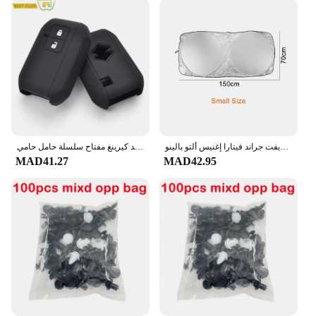
غطاء شمسي للزجاج الأمامي للسيارة سوزوكي جيمي سويفت جراند فيتارا إغنيس ألتو بالينو SX4 الساموراي S-Cross Celerio اكسسوارات السيارات
غطاء مفتاح من السيليكون لسوزوكي سويفت 2017 2018 بدون مفتاح فوب شل الجلد كيرينغ مفتاح سلسلة حامل حامي
MAD41.27
MAD42.95