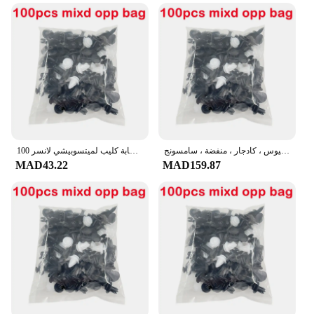
مشبك تثبيت أوتوماتيكي مختلط لرينو ، كوليوس ، كادجار ، منفضة ، سامسونج ، QM6 ، QM3 ،
100 قطعة مختلطة السيارات السحابة كليب لميتسوبيشي لانسر EX 10 لانسر X أوتلاندر ASX كولت باجيرو سبورت
MAD43.22
MAD159.87