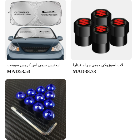
السيارات الجلد المدبوغ مفتاح حزام حلقة رئيسية سبائك معدنية غطاء الصمام قبعات العجلات لسوزوكي جيمي جراند فيتارا sx4 سويفت ألتو
لسوزوكي ألتو بالينو سيليريو سياز خط الاستواء ارتيغا جراند فيتارا ايجنيس جيمي اس كروس سويفت SX4 فيتارا زجاج السيارة الأمامي للشمس
MAD53.53
MAD38.73