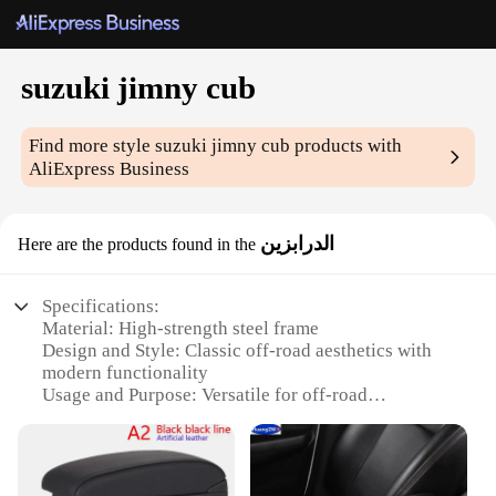
suzuki jimny cub
Find more style
suzuki jimny cub
products with
AliExpress Business
الدرابزين
Here are the products found in the
Specifications:
Material: High-strength steel frame
Design and Style: Classic off-road aesthetics with
modern functionality
Usage and Purpose: Versatile for off-road
adventures and daily use
Performance and Property: Durable and reliable,
with a robust suspension system
Parts and Accessories: Comes with a complete set of