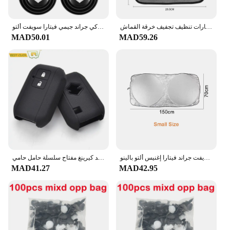
غسيل السيارات منشفة من الألياف الدقيقة شعار السيارات تنظيف تجفيف خرقة القماش Auot اكسسوارات لسوزوكي جراند سويفت جيمي فيتارا بالينو SX4
باب السيارة امتصاص الصدمات عازلة واقية ملصقات عازلة للصوت منصات المطاط اكسسوارات لسوزوكي جراند جيمي فيتارا سويفت ألتو
MAD50.01
MAD59.26
غطاء شمسي للزجاج الأمامي للسيارة سوزوكي جيمي سويفت جراند فيتارا إغنيس ألتو بالينو SX4 الساموراي S-Cross Celerio اكسسوارات السيارات
غطاء مفتاح من السيليكون لسوزوكي سويفت 2017 2018 بدون مفتاح فوب شل الجلد كيرينغ مفتاح سلسلة حامل حامي
MAD41.27
MAD42.95