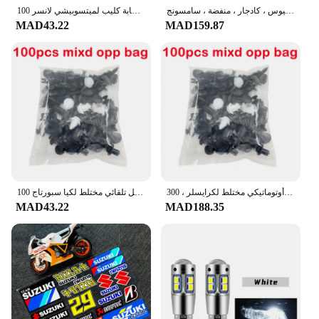
مشبك تثبيت أوتوماتيكي مختلط لرينو ، كوليوس ، كادجار ، منفضة ، سامسونج ، QM6 ، QM3 ،
100 قطعة مختلطة السيارات السحابة كليب لميتسوبيشي لانسر EX 10 لانسر X أوتلاندر ASX كولت باجيرو سبورت
MAD43.22
MAD159.87
مشبك تثبيت أوتوماتيكي مختلط لكرايسلر ، 300C Voyager ، PT Cruiser ، Grand Voyager ، seifica ، Pacifica البلد ، اجلب
100 قطعة مشبك قفل تلقائي مختلط لكيا سبورتاج R ستنغر Ceed CD سورينتو سيراتو فورت 2017 2018 2019
MAD43.22
MAD188.35