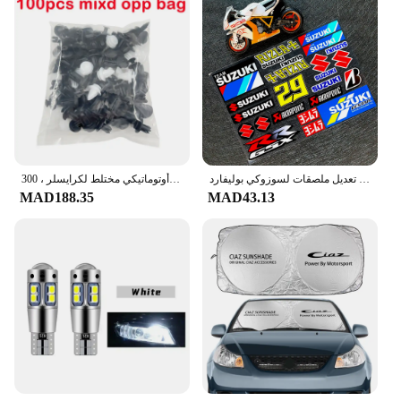
دراجة نارية عاكسة تعديل ملصقات لسوزوكي بوليفارد C50 US125 GSX150 سكوتر خوذة سباق مقاوم للماء الشارات الزخرفية
مشبك تثبيت أوتوماتيكي مختلط لكرايسلر ، 300C Voyager ، PT Cruiser ، Grand Voyager ، seifica ، Pacifica البلد ، اجلب
MAD188.35
MAD43.13