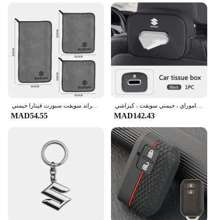
the driver's control and safety. The console's
compact size does not compromise on storage
space, offering a convenient area to keep essentials
within reach. The lightweight nature of the console
ensures that it does not add unnecessary weight to
your vehicle, allowing for better performance and
handling on challenging terrains. Whether you're
navigating through rocky trails or tackling steep
inclines, this center console will provide the
stability and support you need to conquer any
adventure.
حقيبة تخزين مناديل داخلية للسيارة ، ورق تواليت ، ملحق سيارة لسوزوكي ساموراي ، جيمني سويفت ، كيزاشي SX4 ، إيجنيز ، أرتيجا ، سياز ، S-Cross
منشفة مايكروفايبر لغسيل السيارات ، قماش تجفيف لسوزوكي جراند سويفت سبورت فيتارا جيمني SX4 ألتو بالينو ، العناية بتنظيف السيارة
MAD54.55
MAD142.43
**Adaptable and Versatile Accessory**
The Suzuki Jimny Cub center console is not just a
piece of equipment; it's a versatile accessory that
caters to a wide range of scenarios. Its adaptable
nature makes it an ideal choice for both personal
and commercial use. Whether you're a vendor
looking to stock up on high-quality center consoles
for your Suzuki Jimny inventory or an individual
seeking to enhance your off-road experience, this
center console is designed to meet your needs. Its