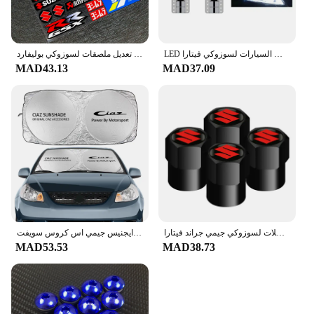
LED ضوء وقوف السيارات لسوزوكي فيتارا ، T10 ، W5W ، مصباح التخليص ، والاكسسوارات ، 2015 ، 2016 ، 2017 ، 2018 ، 2019 ، 2020 ، 2 قطعة
دراجة نارية عاكسة تعديل ملصقات لسوزوكي بوليفارد C50 US125 GSX150 سكوتر خوذة سباق مقاوم للماء الشارات الزخرفية
MAD43.13
MAD37.09
السيارات الجلد المدبوغ مفتاح حزام حلقة رئيسية سبائك معدنية غطاء الصمام قبعات العجلات لسوزوكي جيمي جراند فيتارا sx4 سويفت ألتو
لسوزوكي ألتو بالينو سيليريو سياز خط الاستواء ارتيغا جراند فيتارا ايجنيس جيمي اس كروس سويفت SX4 فيتارا زجاج السيارة الأمامي للشمس
MAD53.53
MAD38.73