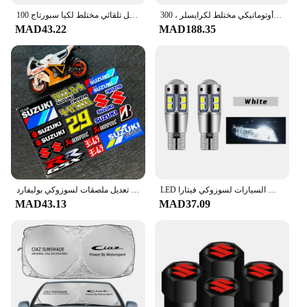
مشبك تثبيت أوتوماتيكي مختلط لكرايسلر ، 300C Voyager ، PT Cruiser ، Grand Voyager ، seifica ، Pacifica البلد ، اجلب
100 قطعة مشبك قفل تلقائي مختلط لكيا سبورتاج R ستنغر Ceed CD سورينتو سيراتو فورت 2017 2018 2019
MAD43.22
MAD188.35
LED ضوء وقوف السيارات لسوزوكي فيتارا ، T10 ، W5W ، مصباح التخليص ، والاكسسوارات ، 2015 ، 2016 ، 2017 ، 2018 ، 2019 ، 2020 ، 2 قطعة
دراجة نارية عاكسة تعديل ملصقات لسوزوكي بوليفارد C50 US125 GSX150 سكوتر خوذة سباق مقاوم للماء الشارات الزخرفية
MAD43.13
MAD37.09