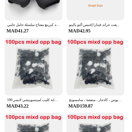
غطاء شمسي للزجاج الأمامي للسيارة سوزوكي جيمي سويفت جراند فيتارا إغنيس ألتو بالينو SX4 الساموراي S-Cross Celerio اكسسوارات السيارات
غطاء مفتاح من السيليكون لسوزوكي سويفت 2017 2018 بدون مفتاح فوب شل الجلد كيرينغ مفتاح سلسلة حامل حامي
MAD41.27
MAD42.95
مشبك تثبيت أوتوماتيكي مختلط لرينو ، كوليوس ، كادجار ، منفضة ، سامسونج ، QM6 ، QM3 ،
100 قطعة مختلطة السيارات السحابة كليب لميتسوبيشي لانسر EX 10 لانسر X أوتلاندر ASX كولت باجيرو سبورت
MAD43.22
MAD159.87