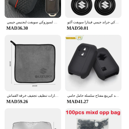
باب السيارة امتصاص الصدمات عازلة واقية ملصقات عازلة للصوت منصات المطاط اكسسوارات لسوزوكي جراند جيمي فيتارا سويفت ألتو
حافظة مفتاح بعيد شل حامي حامل 2 زر لسوزوكي سويفت ايجنيس جيمي XL7 Ertiga 2017 2018 2019 2024 2023 2022
MAD36.30
MAD50.01
غطاء مفتاح من السيليكون لسوزوكي سويفت 2017 2018 بدون مفتاح فوب شل الجلد كيرينغ مفتاح سلسلة حامل حامي
غسيل السيارات منشفة من الألياف الدقيقة شعار السيارات تنظيف تجفيف خرقة القماش Auot اكسسوارات لسوزوكي جراند سويفت جيمي فيتارا بالينو SX4
MAD59.26
MAD41.27