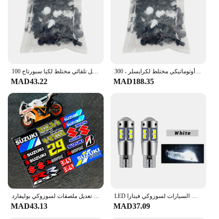
مشبك تثبيت أوتوماتيكي مختلط لكرايسلر ، 300C Voyager ، PT Cruiser ، Grand Voyager ، seifica ، Pacifica البلد ، اجلب
100 قطعة مشبك قفل تلقائي مختلط لكيا سبورتاج R ستنغر Ceed CD سورينتو سيراتو فورت 2017 2018 2019
MAD43.22
MAD188.35
LED ضوء وقوف السيارات لسوزوكي فيتارا ، T10 ، W5W ، مصباح التخليص ، والاكسسوارات ، 2015 ، 2016 ، 2017 ، 2018 ، 2019 ، 2020 ، 2 قطعة
دراجة نارية عاكسة تعديل ملصقات لسوزوكي بوليفارد C50 US125 GSX150 سكوتر خوذة سباق مقاوم للماء الشارات الزخرفية
MAD43.13
MAD37.09