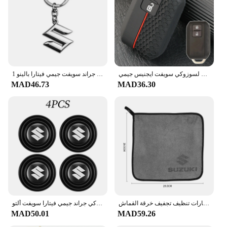
inventory, ensuring you can meet the needs of a
diverse clientele. Whether you're an individual
looking to enhance your vehicle's off-road
capabilities or a retailer looking to expand your
product offerings, these protective wheel covers are
an adaptive and accessible choice.
حافظة مفتاح بعيد شل حامي حامل 2 زر لسوزوكي سويفت ايجنيس جيمي XL7 Ertiga 2017 2018 2019 2024 2023 2022
1 قطعة ثلاثية الأبعاد المعادن + الجلود سيارة التصميم المفاتيح لسوزوكي جراند سويفت جيمي فيتارا بالينو SX4 شارة شعار حلقات المفاتيح اكسسوارات السيارات
MAD46.73
MAD36.30
غسيل السيارات منشفة من الألياف الدقيقة شعار السيارات تنظيف تجفيف خرقة القماش Auot اكسسوارات لسوزوكي جراند سويفت جيمي فيتارا بالينو SX4
باب السيارة امتصاص الصدمات عازلة واقية ملصقات عازلة للصوت منصات المطاط اكسسوارات لسوزوكي جراند جيمي فيتارا سويفت ألتو
MAD50.01
MAD59.26