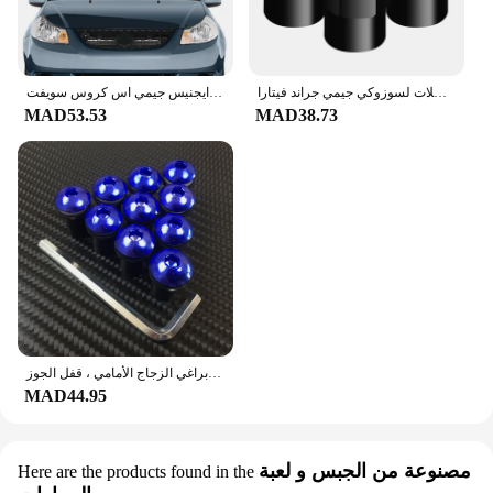
السيارات الجلد المدبوغ مفتاح حزام حلقة رئيسية سبائك معدنية غطاء الصمام قبعات العجلات لسوزوكي جيمي جراند فيتارا sx4 سويفت ألتو
لسوزوكي ألتو بالينو سيليريو سياز خط الاستواء ارتيغا جراند فيتارا ايجنيس جيمي اس كروس سويفت SX4 فيتارا زجاج السيارة الأمامي للشمس
MAD53.53
MAD38.73
براغي الزجاج الأمامي للدراجة النارية لسوزوكي ، براغي الزجاج الأمامي ، قفل الجوز ، GSXR ، ، 2.8 ، K1 ، K2 ، K3 ، K4 ، K5 ، K6 ، K7 ، K8 ، K9 ، K11 ، 5 ، 10 ، من من من
MAD44.95
مصنوعة من الجبس و لعبة
Here are the products found in the