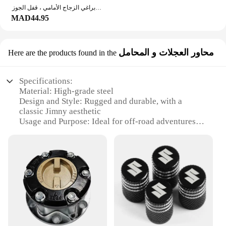
براغي الزجاج الأمامي للدراجة النارية لسوزوكي ، براغي الزجاج الأمامي ، قفل الجوز ، GSXR ، ، 2.8 ، K1 ، K2 ، K3 ، K4 ، K5 ، K6 ، K7 ، K8 ، K9 ، K11 ، 5 ، 10 ، من من من
MAD44.95
محاور العجلات و المحامل
Here are the products found in the
Specifications:
Material: High-grade steel
Design and Style: Rugged and durable, with a
classic Jimny aesthetic
Usage and Purpose: Ideal for off-road adventures
and heavy-duty tasks
Typical Adaptive Scenario: Suitable for extreme
terrains and challenging conditions
Shape or Size or Weight or Quantity: Custom-fit for
Suzuki Jimny models
Performance and Property: Enhanced traction and
stability for the vehicle
Features:
**Unmatched Durability and Reliability**