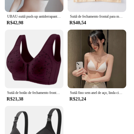
UBAU-sutiã push-up antiderrapante sem alças para mulher, roupa interior especial, tipo fivela frontal espessada, peito pequeno, show
Sutiã de fechamento frontal para mulheres, sutiã sem fio, sutiã sem forro, Push Up Bralette, roupa interior sexy, lingerie feminina, íntimas, tamanho grande
R$42,98
R$40,54
Sutiã de botão de fechamento frontal sem acolchoamento para mulheres, sutiãs sem fio, roupa interior fina respirável, copo grande Bralette
Sutiã fino sem anel de aço, linda cinta traseira, fivela frontal reunida, alça fina, copa triangular, francês, sexy, verão
R$21,38
R$21,24