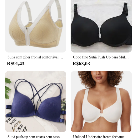
Sutiã com zíper frontal confortável para idosos, cueca sem anel de aço, alças largas, tamanho grande, novo tipo
Copo fino Sutiã Push Up para Mulheres, Fechamento Frontal, Roupa Interior Sexy, Sutiã Feminino, Alça Ajustável, Lingerie Bralette
R$91,43
R$63,03
Sutiã push-up sem costas sem ossos para mulheres, sutiãs invisíveis sem costura, alças finas, roupa interior frontal sexy, chique e sensual
Unlined Underwire frente fechamento sutiã para mulheres, sutiãs de Mergulho Racerback, Sutiãs Cobertura Completa, Plus Size