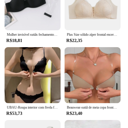
Mulher invisível sutiãs fechamento frontal sutiã sexy push up sutiã lingerie feminino sutiã sem alças sem costura sem costas bralette
Plus Size sólido zíper frontal encerramento sutiã confortável, nenhum anel de aço, fivela frontal, Traceless colete, sutiã de renda, roupa interior, M-7XL
R$18,81
R$22,35
UBAU-Roupa interior com fivela frontal feminina, seios pequenos, anti-flacidez, sutiã sem costura sexy, estampa de leopardo sem anel de aço, sutiã traseiro
Beauwear-sutiã de meia copa frontal para mulheres, push up strapless, sutiã de festa invisível, alças transparentes
R$53,73
R$23,40