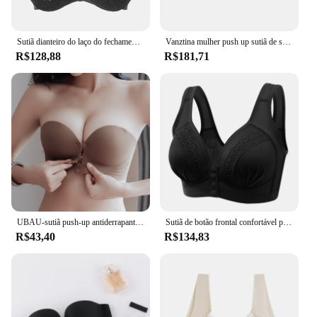
Sutiã dianteiro do laço do fechamento, underwire
Vanztina mulher push up sutiã de silicone invisível sem alças respirável sem costas fechamento frontal bralette auto adesivo sutiã pegajoso
R$128,88
R$181,71
UBAU-sutiã push-up antiderrapante sem alças para mulher, roupa interior especial, tipo fivela frontal espessada, peito pequeno, show
Sutiã de botão frontal confortável para mulheres, sutiã respirável, seção fina, sem anel de aço, roupa íntima, lingerie, tamanho grande
R$43,40
R$134,83