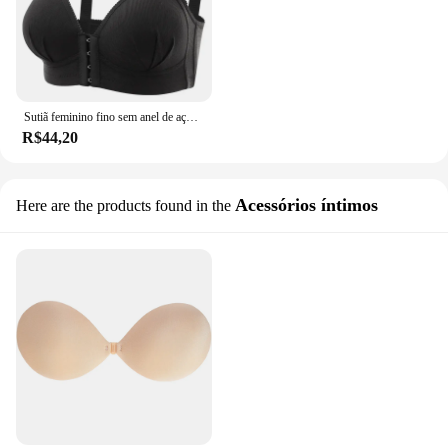
Sutiã feminino fino sem anel de aço, alças de ombro ajustáveis, roupa íntima feminina, sutiã extragrande, fivela frontal, 4 fileiras
R$44,20
Acessórios íntimos
Here are the products found in the