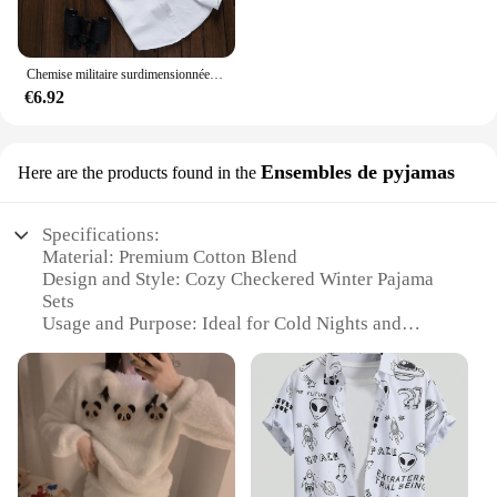
Chemise militaire surdimensionnée en coton à manches longues pour hommes, chemise décontractée pour hommes, vêtements monochromes de haute qualité, outillage, printemps
€6.92
Ensembles de pyjamas
Here are the products found in the
Specifications:
Material: Premium Cotton Blend
Design and Style: Cozy Checkered Winter Pajama
Sets
Usage and Purpose: Ideal for Cold Nights and
Comfortable Loungewear
Performance and Property: Soft and Warm Fabric
Shape or Size or Weight or Quantity: Available in
Various Sizes and Quantities
Applicable People: Suitable for Men and Women
Features: