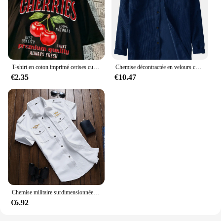
T-shirt en coton imprimé cerises cueillies à la main pour femmes, col rond, manches courtes, vêtements féminins de rue, t-shirts surdimensionnés, mode, doux
Chemise décontractée en velours côtelé à manches longues pour hommes, chemise à revers monochrome
€2.35
€10.47
Chemise militaire surdimensionnée en coton à manches longues pour hommes, chemise décontractée pour hommes, vêtements monochromes de haute qualité, outillage, printemps
€6.92