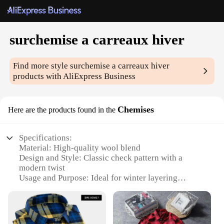
surchemise a carreaux hiver
Find more style
surchemise a carreaux hiver
products with AliExpress Business
Chemises
Here are the products found in the
Specifications:
Material: High-quality wool blend
Design and Style: Classic check pattern with a
modern twist
Usage and Purpose: Ideal for winter layering
Type and Category: Men's long-sleeve shirt
Performance and Property: Warm, breathable, and
durable
Parts and Accessories: Comes as a set with matching