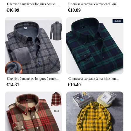
Chemise à manches longues Smile pour hommes, chemises de glouton à carreaux, optique, chemise doublée thermique, veste de camp, randonnée, chasse, automne, hiver
Chemise à carreaux à manches longues pour hommes, chemises rembourrées à col carré à simple boutonnage, chemise slim à la mode, taille asiatique, hiver, nouveau
€46.99
€10.89
Chemise à manches longues à carreaux pour hommes, simple boutonnage, col carré, chemises rembourrées, mode Slim Camisa Homme Chemise L-5XL
Chemise à carreaux à manches longues pour hommes, coton, glouton, rouge, chemises pour hommes, automne, hiver, nouveau, 2024
€14.31
€10.40