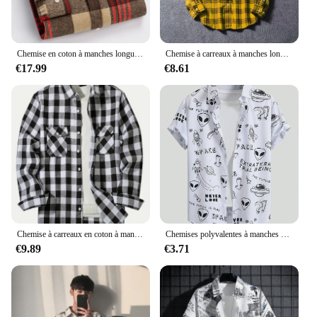
Chemise en coton à manches longues pour hommes, coupe couvertes, chemise unie décontractée, vêtements à carreaux de créateur doux, nouveau, grande taille, 7XL, 100% coton
Chemise à carreaux à manches longues pour hommes, chemises à carreaux rouges, coton, automne, hiver, nouveau
€17.99
€8.61
Chemise à carreaux en coton à manches longues pour hommes, rouge brossé, coupe de loisirs d'affaires, sans fer, mode printemps et automne, nouveau
Chemises polyvalentes à manches courtes pour hommes et femmes, chemise boutonnée, impression personnalisée et intéressante, bord de mer, été, mode
€9.89
€3.71