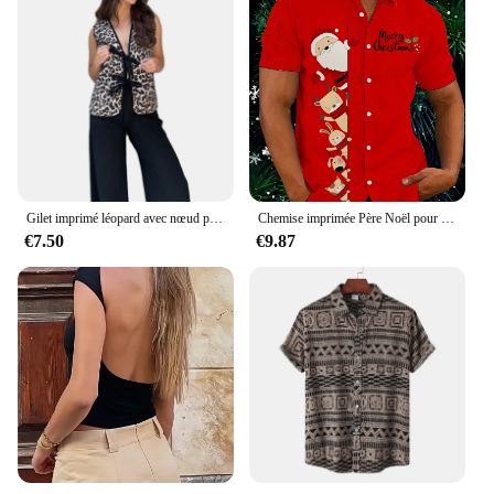
Gilet imprimé léopard avec nœud papillon pour femme, cardigan à col en V, veste décontractée en émail, nouveau, 2024
Chemise imprimée Père Noël pour hommes, chemise décontractée pour documents d'abonnés, manches de sport hawaïennes, vêtements de plage d'été, mode de Noël
€7.50
€9.87