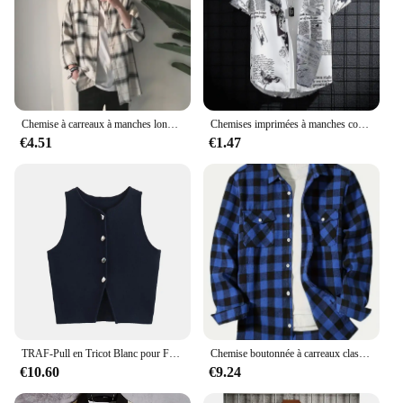
Chemise à carreaux à manches longues pour hommes, chemise carillon décontractée, veste à carreaux, col carré, style coréen, adt Fit, printemps, été, nouveau, 2021
Chemises imprimées à manches courtes pour hommes, haut de plage fin, vêtements essentiels de loisirs pour bord de mer
€4.51
€1.47
TRAF-Pull en Tricot Blanc pour Femme, Chandail Court et Moulant, Bleue, 2024
Chemise boutonnée à carreaux classique pour hommes, chemise à glouton décontractée intelligente, manches longues, poitrine transportée, conception à deux poches, printemps, automne
€10.60
€9.24