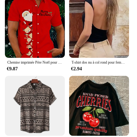
Chemise imprimée Père Noël pour hommes, chemise décontractée pour documents d'abonnés, manches de sport hawaïennes, vêtements de plage d'été, mode de Noël
T-shirt dos nu à col rond pour femme, haut court à manches courtes, tee-shirt bébé mignon, vêtements Y2K, batterie con tuniques, mode précieuse, document solide, été
€9.87
€2.94