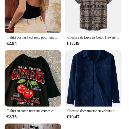
T-shirt dos nu à col rond pour femme, haut court à manches courtes, tee-shirt bébé mignon, vêtements Y2K, batterie con tuniques, mode précieuse, document solide, été
Chemise de Luxe en Coton Hawaïen pour Homme, T-shirt Surdimensionné à la Mode Tiki, Chemises et Chemisiers à Manches Courtes, Vêtements Sociaux
€2.94
€17.39
T-shirt en coton imprimé cerises cueillies à la main pour femmes, col rond, manches courtes, vêtements féminins de rue, t-shirts surdimensionnés, mode, doux
Chemise décontractée en velours côtelé à manches longues pour hommes, chemise à revers monochrome
€2.35
€10.47