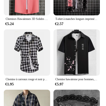
Chemises Hawaïennes 3D Solides pour Homme, Imprimées de Documents, de Haute Qualité, pour ixde Plage, PVD mn
T-shirt à manches longues imprimé graffiti 3D pour hommes et enfants, chemises hawaïennes unisexes, chemisiers, streetwear, mode estivale
€5.24
€2.57
Chemise à carreaux rouge et noir pour homme, à manches courtes, à la mode, nouvelle collection été 2024
Chemise hawaïenne pour hommes, impression de fleurs et de texte 3D, sweat-shirt de fête de plage, chemise et chemisier de haute qualité, vêtements pour hommes
€1.95
€5.97