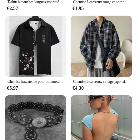
T-shirt à manches longues imprimé graffiti 3D pour hommes et enfants, chemises hawaïennes unisexes, chemisiers, streetwear, mode estivale
Chemise à carreaux rouge et noir pour homme, à manches courtes, à la mode, nouvelle collection été 2024
€2.57
€1.95
Chemise hawaïenne pour hommes, impression de fleurs et de texte 3D, sweat-shirt de fête de plage, chemise et chemisier de haute qualité, vêtements pour hommes
Chemise à carreaux vintage japonaise pour hommes, manches longues, nouveau modèle, adt-fit, décontracté, haut de gamme, drapeau, veste pour hommes, printemps, automne
€5.97
€4.30