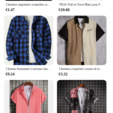
Chemises imprimées à manches courtes pour hommes, haut de plage fin, vêtements essentiels de loisirs pour bord de mer
TRAF-Pull en Tricot Blanc pour Femme, Chandail Court et Moulant, Bleue, 2024
€1.47
€10.60
Chemise boutonnée à carreaux classique pour hommes, chemise à glouton décontractée intelligente, manches longues, poitrine transportée, conception à deux poches, printemps, automne
Chemises à manches courtes de la mode masculine de la rue extérieure pour hommes Chemises à manches courtes pour hommes confortables en vrac
€9.24
€3.32