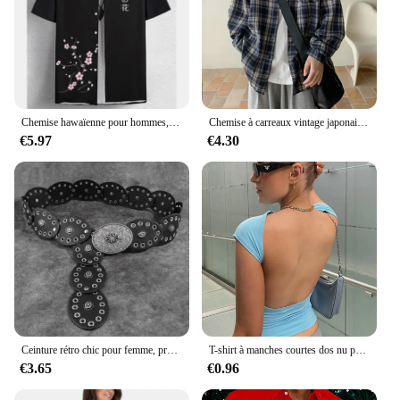
Chemise hawaïenne pour hommes, impression de fleurs et de texte 3D, sweat-shirt de fête de plage, chemise et chemisier de haute qualité, vêtements pour hommes
Chemise à carreaux vintage japonaise pour hommes, manches longues, nouveau modèle, adt-fit, décontracté, haut de gamme, drapeau, veste pour hommes, printemps, automne
€5.97
€4.30
Ceinture rétro chic pour femme, préférée mentée d'une jupe, d'un pull, d'un costume, d'une large couverture audio, nouvelle collection
T-shirt à manches courtes dos nu pour femmes, tenue multi-usages, slim, basique, slim, découpé, sexy, été, 2023
€3.65
€0.96