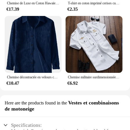
Chemise de Luxe en Coton Hawaïen pour Homme, T-shirt Surdimensionné à la Mode Tiki, Chemises et Chemisiers à Manches Courtes, Vêtements Sociaux
T-shirt en coton imprimé cerises cueillies à la main pour femmes, col rond, manches courtes, vêtements féminins de rue, t-shirts surdimensionnés, mode, doux
€17.39
€2.35
Chemise décontractée en velours côtelé à manches longues pour hommes, chemise à revers monochrome
Chemise militaire surdimensionnée en coton à manches longues pour hommes, chemise décontractée pour hommes, vêtements monochromes de haute qualité, outillage, printemps
€10.47
€6.92
Vestes et combinaisons
Here are the products found in the
de motoneige
Specifications: