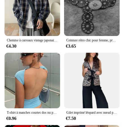
Chemise à carreaux vintage japonaise pour hommes, manches longues, nouveau modèle, adt-fit, décontracté, haut de gamme, drapeau, veste pour hommes, printemps, automne
Ceinture rétro chic pour femme, préférée mentée d'une jupe, d'un pull, d'un costume, d'une large couverture audio, nouvelle collection
€4.30
€3.65
T-shirt à manches courtes dos nu pour femmes, tenue multi-usages, slim, basique, slim, découpé, sexy, été, 2023
Gilet imprimé léopard avec nœud papillon pour femme, cardigan à col en V, veste décontractée en émail, nouveau, 2024
€0.96
€7.50