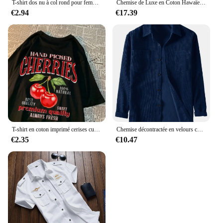
T-shirt dos nu à col rond pour femme, haut court à manches courtes, tee-shirt bébé mignon, vêtements Y2K, batterie con tuniques, mode précieuse, document solide, été
Chemise de Luxe en Coton Hawaïen pour Homme, T-shirt Surdimensionné à la Mode Tiki, Chemises et Chemisiers à Manches Courtes, Vêtements Sociaux
€2.94
€17.39
T-shirt en coton imprimé cerises cueillies à la main pour femmes, col rond, manches courtes, vêtements féminins de rue, t-shirts surdimensionnés, mode, doux
Chemise décontractée en velours côtelé à manches longues pour hommes, chemise à revers monochrome
€2.35
€10.47