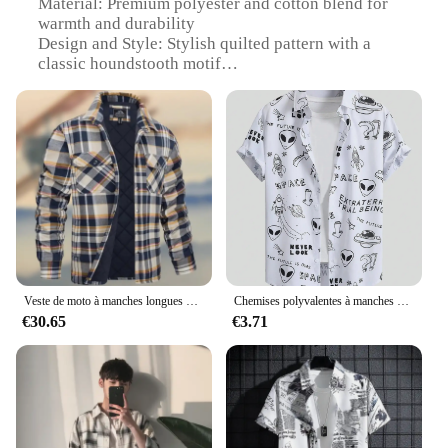
Material: Premium polyester and cotton blend for
warmth and durability
Design and Style: Stylish quilted pattern with a
classic houndstooth motif
Usage and Purpose: Ideal for winter sports
enthusiasts seeking thermal protection
Typical Adaptive Scenario: Perfect for
snowmobiling, skiing, and other cold-weather
activities
Shape or Size or Weight or Quantity: Available in a
range of sizes to fit all body types
Performance and Property: Water-resistant and
windproof for reliable protection against the
elements
Veste de moto à manches longues pour hommes, chemise à carreaux, revers, extérieur, motoneige, optique d'équitation, chaud et froid, automne, hiver, nouveau
Chemises polyvalentes à manches courtes pour hommes et femmes, chemise boutonnée, impression personnalisée et intéressante, bord de mer, été, mode
Features:
€30.65
€3.71
|Wholesale|
**Unmatched Comfort and Style**
Step into the winter season with confidence and
style with our surchemise a carreaux hiver, a
quintessential piece for those who dare to brave the
cold. This versatile vest and snowmobile suit set is