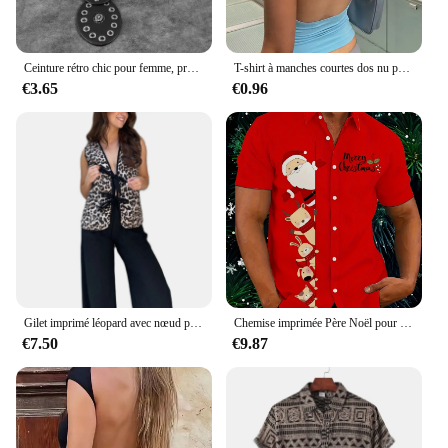
Ceinture rétro chic pour femme, préférée mentée d'une jupe, d'un pull, d'un costume, d'une large couverture audio, nouvelle collection
T-shirt à manches courtes dos nu pour femmes, tenue multi-usages, slim, basique, slim, découpé, sexy, été, 2023
€3.65
€0.96
Gilet imprimé léopard avec nœud papillon pour femme, cardigan à col en V, veste décontractée en émail, nouveau, 2024
Chemise imprimée Père Noël pour hommes, chemise décontractée pour documents d'abonnés, manches de sport hawaïennes, vêtements de plage d'été, mode de Noël
€7.50
€9.87