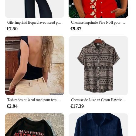
Gilet imprimé léopard avec nœud papillon pour femme, cardigan à col en V, veste décontractée en émail, nouveau, 2024
Chemise imprimée Père Noël pour hommes, chemise décontractée pour documents d'abonnés, manches de sport hawaïennes, vêtements de plage d'été, mode de Noël
€7.50
€9.87
T-shirt dos nu à col rond pour femme, haut court à manches courtes, tee-shirt bébé mignon, vêtements Y2K, batterie con tuniques, mode précieuse, document solide, été
Chemise de Luxe en Coton Hawaïen pour Homme, T-shirt Surdimensionné à la Mode Tiki, Chemises et Chemisiers à Manches Courtes, Vêtements Sociaux
€2.94
€17.39