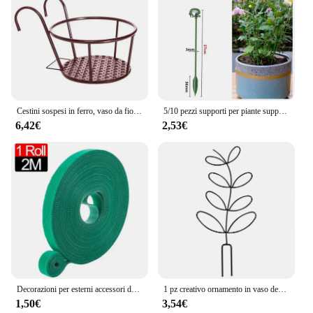
Cestini sospesi in ferro, vaso da fiori, balcone, piante sospese, scaffali rotondi, ringhiera, recinzione, finestra esterna, supporto per bonsai
5/10 pezzi supporti per piante supporto farfalle fiore di orchidea aste di fissaggio in vaso strumento di fissaggio per la protezione delle verdure riutilizzabile giardinaggio Su
6,42€
2,53€
Decorazioni per esterni accessori da giardino vasi da giardino e fioriere nastro adesivo supporto per piante. Vasi per piante cura riutilizzabile regolabile
1 pz creativo ornamento in vaso decorazione della casa pianta traliccio giardino foglia forma staffa vite arrampicata supporto forniture da giardino
1,50€
3,54€