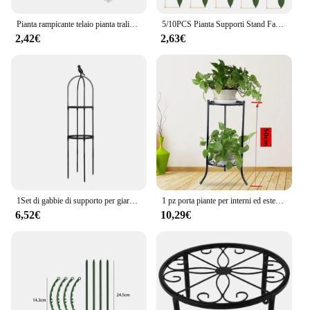
profitable addition to any gardening supplies
inventory.
Pianta rampicante telaio pianta traliccio bastone di supporto palo di muschio di plastica vaso per piante da interno supporto verde aneto vite accessori da giardino
5/10PCS Pianta Supporti Stand Farfalle Orchidea Fiore In Vaso Aste di Fissaggio Riutilizzabile Protezione Verdura Strumento di Fissaggio Giardinaggio Su
2,42€
2,63€
1Set di gabbie di supporto per giardino a traliccio per piante rampicanti per fiori cornice di supporto per piante traliccio arrampicata supporto per vasi di viti di fiori fai da te
1 pz porta piante per interni ed esterni portafiori a due strati vaso di fiori soggiorno scaffale per piante in metallo dal pavimento al soffitto decorazione della casa
6,52€
10,29€