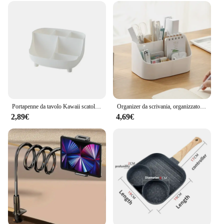
Portapenne da tavolo Kawaii scatola portaoggetti di cancelleria carina di grande capacità portamatite creativo per cartoni animati Ins Organizer da scrivania per ragazze
Organizer da scrivania, organizzatori e accessori per forniture per ufficio, porta pennelli per trucco, portapenne/matita, supporto per telecomando
2,89€
4,69€