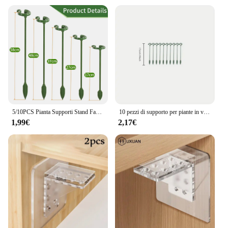
5/10PCS Pianta Supporti Stand Farfalle Orchidea Fiore In Vaso Aste di Fissaggio Riutilizzabile Protezione Verdura Strumento di Fissaggio Giardinaggio Su
10 pezzi di supporto per piante in vaso durevoli supporti per arrampicata floreale decorazioni per il giardino di casa attrezzi da giardinaggio
1,99€
2,17€