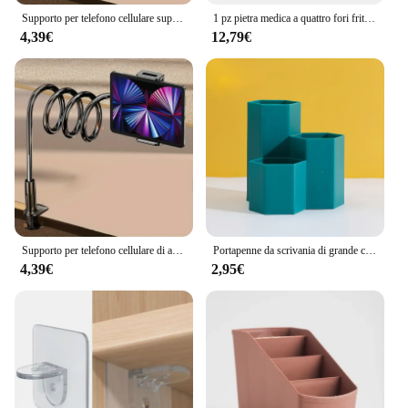
Supporto per telefono cellulare supporto per Tablet Ipad da comodino pigro staffa di supporto a sbalzo da tavolo
1 pz pietra medica a quattro fori frittata pentola per uso domestico antiaderente Flats-bottomed Egg gnocco pentola colazione uovo Burger padella
4,39€
12,79€
Supporto per telefono cellulare di alta qualità Comodino pigro Supporto per tablet iPad Staffa di supporto a sbalzo da tavolo Accessori per streaming live
Portapenne da scrivania di grande capacità scatola portaoggetti per trucco a matita Organizer da tavolo custodia da scrivania per cancelleria per ufficio scolastico
4,39€
2,95€