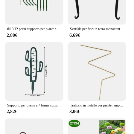
6/10/12 pezzi supporto per piante supporto per fiori palo mezzo tondo anello di supporto per piante supporto per gabbia per piante vaso da fiori traliccio rampicante
Scaffale per fiori in ferro monostrato da giardino nero Balcone per esterni Mela verde Clorophytum Comosum Scaffale di supporto in vaso -1 PZ
2,80€
6,69€
Supporto per piante a 7 forme supporto per racchetta di Cactus in plastica telaio per arrampicata fiore per balcone asta fissa in vaso supporto per fragola di pomodoro
Traliccio in metallo per piante rampicanti Indoor in the Garden, piante rampicanti piante in vaso supporto a traliccio d'oro forniture da giardino
2,82€
3,06€