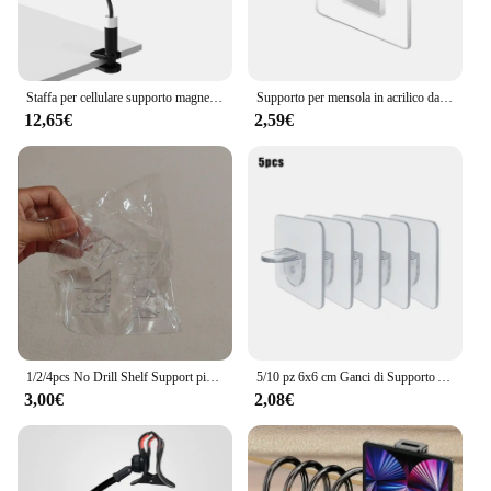
Staffa per cellulare supporto magnetico per telefono per magsafe Macsafe culla supporto mobile comodino regolabile collo d'oca pigro lungo
Supporto per mensola in acrilico da 4 pezzi Supporto per mensola autoadesiva per armadio Supporto per staffa per appendiabiti da parete per cucina camera da letto
12,65€
2,59€
1/2/4pcs No Drill Shelf Support pioli Punch Free Shelf Support Peg staffa per mensola adesiva clip per ripiano dell'armadio per armadio da cucina
5/10 pz 6x6 cm Ganci di Supporto Autoadesivi Trasparente Auto Supporto Pioli Cremagliera Appendiabiti Da Parete Armadio Mensola Staffa di Supporto
3,00€
2,08€