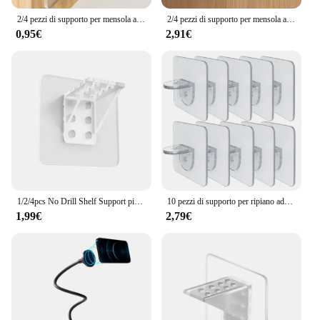
2/4 pezzi di supporto per mensola adesiva per cucina camera da letto armadio armadio clip di supporto per mensola appendiabiti da parete supporto per staffa adesiva
2/4 pezzi di supporto per mensola adesiva per cucina camera da letto armadio armadio clip di supporto per mensola appendiabiti da parete supporto per staffa adesiva
0,95€
2,91€
1/2/4pcs No Drill Shelf Support pioli Punch Free Shelf Support Peg staffa per mensola adesiva clip per ripiano dell'armadio per armadio da cucina
10 pezzi di supporto per ripiano adesivo pioli supporto per ripiano picchetti adesivi clip di supporto per ripiano dell'armadio appendiabiti da parete supporti robusti
1,99€
2,79€