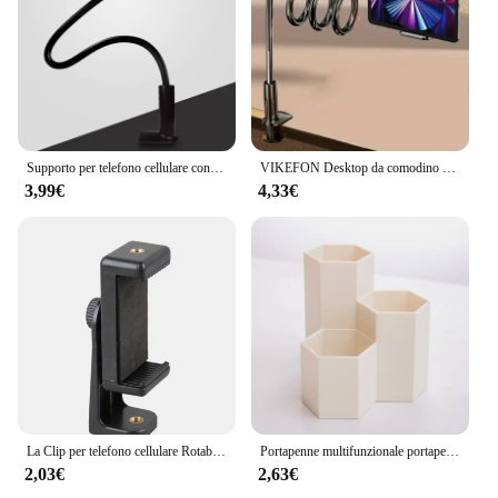
Supporto per telefono cellulare con clip a 360 gradi Supporto portatile flessibile per letto pigro Staffa da tavolo Smartphone Supporto per supporto da letto da scrivania Supporto base 75 cm
VIKEFON Desktop da comodino pigro multifunzionale per supporto per Tablet cellulare: supporta supporti da tavolo come Xiaomi, Iphone, Ipad
3,99€
4,33€
La Clip per telefono cellulare Rotable supporta riprese verticali orizzontali vite universale da 1/4 "Video Selfie multidirezionale Live
Portapenne multifunzionale portapenne a nido d'ape smerigliato semplice scatola portaoggetti per cancelleria da scrivania di grande capacità accessori per ufficio
2,03€
2,63€