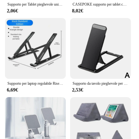
Supporto per Tablet pieghevole universale supporto da tavolo ad angoli regolabili in ABS per telefono cellulare Ipad 6 colori opzionali
CASEPOKE supporto per tablet con cuscino in spugna per iPad supporto per tablet Huawei Samsung supporto per telefono cellulare supporto per lettura multi-angolo
2,06€
8,02€
Supporto per laptop regolabile Riser da tavolo Supporto per tablet universale con altezza ergonomica e sollevamento di raffreddamento per scrivania da ufficio domestico
Supporto da tavolo pieghevole per IPhone 14 Pro Max IPad Pro Tablet supporto da tavolo supporto per Notebook supporto per Laptop Z6X5
6,69€
2,53€