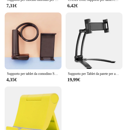
7,31€
6,42€
Supporto per tablet da comodino Supporto pigro per tablet con morsetto a braccio lungo regolabile Adatto per iPad Samsung Xiaomi 4-11 pollici
Supporto per Tablet da parete per armadio da cucina staffa per Tablet in metallo rotante a 360 ° dispositivi 5-13.5 "per IPad IPhone Tab Stand sul Desktop
4,35€
19,99€