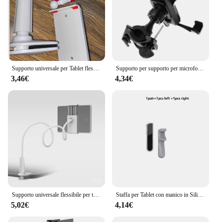
Supporto universale per Tablet flessibile per Ipad 4 To10.6inch pollici Tablet PC Stand pieghevole Lazy Bed supporto per telefono cellulare
Supporto per supporto per microfono musicale per tablet da 7 a 11 pollici
3,46€
4,34€
Supporto universale flessibile per tablet per Ipad da 4 a 10,6 pollici Tablet PC supporti pieghevole supporto per telefono cellulare con letto pigro
Staffa per Tablet con manico in Silicone caldo per supporto per impugnatura per gioco Mobile PUBG poggiamano per Ipad Pad Gamepad
5,02€
4,14€