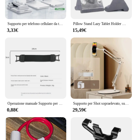
Supporto per telefono cellulare da tavolo per iPad Tablet regolabile tavolo pieghevole scrivania cellulare universale
Pillow Stand Lazy Tablet Holder Mobile Phone Stand for iPad Smartphone Bed Rest Cushion Books Magazines Reading Support Bracket
3,33€
15,49€
Operazione manuale Supporto per cinturino da polso Pad Tablet E-Reader Supporti per tablet Sicurezza Impugnatura per dito Cintura protettiva in pelle elasticizzata Regalo
Supporto per Shot sopraelevato, supporto per Tablet Desktop Live Broadcast Video gioielli Gourmet supporto per trasmissione in diretta fatto a mano supporto per cellulare
0,88€
29,59€