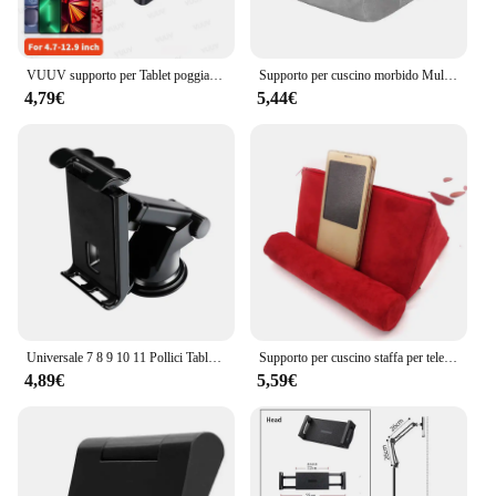
VUUV supporto per Tablet poggiatesta per auto per telefono/Tablet da 4.7-12.9 pollici staffa per Tablet telescopica rotante per supporto per bambini per auto
Supporto per cuscino morbido Multi-angolo supporto pigro per iPad Smartphone Tablet eReader libri riviste supporto per staffa nuovo
4,79€
5,44€
Universale 7 8 9 10 11 Pollici Tablet Pc Stand per Samsung XiaoMi Stong Aspirazione Tablet Supporto da Auto per Ipad allungato Tubo Staffa
Supporto per cuscino staffa per telefono supporto per lettura Tablet leggero cuscino per poggiatesta in schiuma per IPad lettura del telefono staffa per guardare la TV
4,89€
5,59€