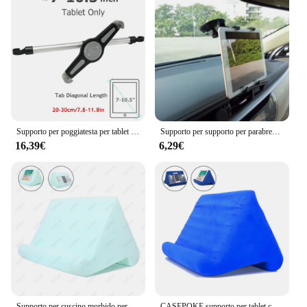
Supporto per poggiatesta per tablet per auto per tablet da 7-13 pollici Poggiatesta per sedile posteriore per auto regolabile Supporto per tablet Supporto per viaggio su strada Essentials per bambini
Supporto per supporto per parabrezza per cruscotto per auto per Tablet Galaxy Tab Ipad da 7-11 pollici compatibile in plastica rigida di alta qualità ampia
16,39€
6,29€
Supporto per cuscino morbido per tablet con supporto per tablet con tasca per cavo Dock per letto e scrivania per supporto da lettura Kindle per telefono iPad
CASEPOKE supporto per tablet con cuscino in spugna per iPad supporto per tablet Huawei Samsung supporto per telefono cellulare supporto per lettura multi-angolo