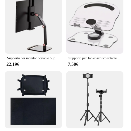
Supporto per monitor portatile Supporto per tablet Supporto per morsetto da tavolo per monitor portatile regolabile
Supporto per Tablet acrilico rotante a 360 ° per iPad Pro Air Mini supporto antiscivolo pieghevole regolabile da tavolo per Pad da 4.7-13 pollici
22,19€
7,50€