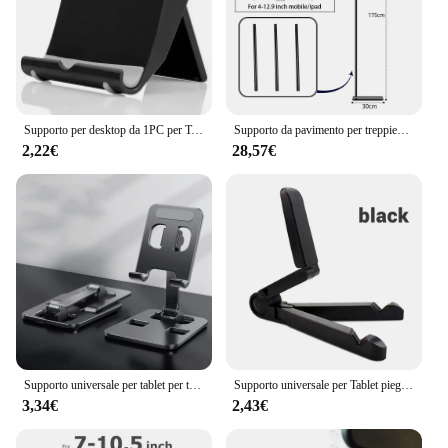
Supporto per desktop da 1PC per Tablet da 7.9 a 11 pollici per telefono supporto per Tablet pieghevole regolabile per iPad Xiaomi Samsung
Supporto da pavimento per treppiede supporto per Tablet pieghevole supporto per Tablet per telefono cellulare supporto per divano letto per supporto per IPAD Air Pro da 4-12.9 pollici
2,22€
28,57€
Supporto universale per tablet per telefono in lega di alluminio per iPad Supporto per telefono cellulare dal vivo pieghevole flessibile regolabile per desktop pigro
Supporto universale per Tablet pieghevole per iPad Air Pro da 4.7 a 12.9 pollici per Samsung Xiaomi Huawei Tablet Holder accessori per iPad
3,34€
2,43€