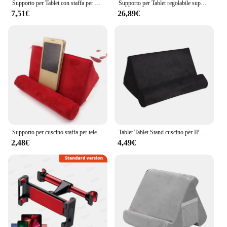
Supporto per Tablet con staffa per sedile posteriore dell'auto staffa in Silicone comoda da usare supporto per Tablet poggiatesta per auto da 30g facile da usare
Supporto per Tablet regolabile supporto da pavimento per treppiede supporto Live Mount per 4-13 pollici per iPad Air Pro 12.9 Xiaomi Tab Pc staffa pigra
7,51€
26,89€
Supporto per cuscino staffa per telefono supporto per lettura Tablet leggero cuscino per poggiatesta in schiuma per IPad lettura del telefono staffa per guardare la TV
Tablet Tablet Stand cuscino per IPAD peluche microfibra Mini Tablet Stand divano lettura Stand staffa per Tablet autoportante
2,48€
4,49€