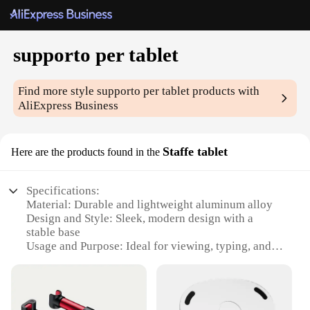
supporto per tablet
Find more style
supporto per tablet
products with
AliExpress Business
Staffe tablet
Here are the products found in the
Specifications:
Material: Durable and lightweight aluminum alloy
Design and Style: Sleek, modern design with a
stable base
Usage and Purpose: Ideal for viewing, typing, and
gaming
Typical Adaptive Scenario: Versatile for use in
home, office, or on-the-go
Shape or Size or Weight or Quantity: Compact and