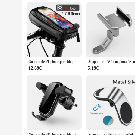
secure. It's an essential tool for vendors, suppliers, and ind
ensuring that you can take it with you wherever you go.
In a nutshell, the support mobile velo is a testament to the bl
Whether you're looking to protect your bike from theft or simp
Support de téléphone portable pour vélo, étui étanche pour support de téléphone portable sur guidon, accessoires de vélo vtt, 6,9 pouces, nouvelle collection
12,69€
5,19€
Support de téléphone portable par gravité pour voiture, clip d'aération, crochet de montage, support de smartphone cellulaire, support GPS, support mobile, support de support pour iPhone 15, 14, Samsung
Support magnétique pour téléphone de voiture, suppor