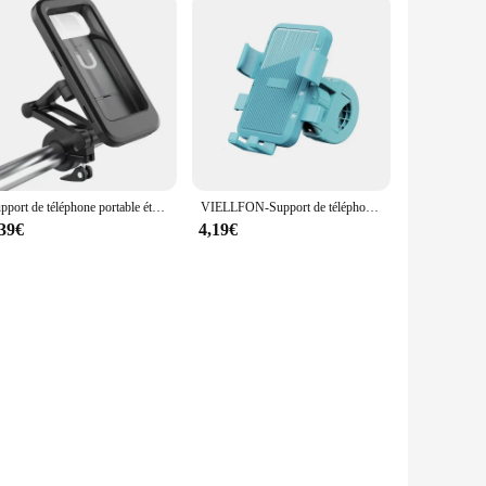
Support de téléphone portable étanche pour moto et vélo, support de téléphone portable réglable, support universel pour vélo, GPS, batterie à 360 °
VIELLFON-Support de téléphone portable pour moto, vélo, véhicule électrique, scooter, cyclisme, montagne, montage sur guidon
,39€
4,19€