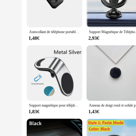
cycling setup, while its sturdy build guarantees stability and
**Versatile and Convenient for Cyclists**
This support mobile velo is an indispensable accessory for cy
your laptop or mobile device, allowing you to work, navigate
purposes, making it a versatile tool for any cycling adventur
Autocollant de téléphone portable pour vélo, support d'ordinateur de vélo GPS, support de support, bouton arrière, adaptateur de pâte pour Garmin, 1 à 3 pièces
Support Magnétique de Télé
**Perfect for Wholesale and Vendor Partnerships**
1,48€
2,93€
As a wholesale product, the support mobile velo is ideal for v
devices, making it a popular choice for retailers. The suppor
of technology and cycling. Whether you're setting up a new b
Support magnétique pour téléphone de voiture, support mobile, support GPS pour smartphone, support pour iPhone 13, 12, 11 Pro Max, Huawei, Xiaomi, Samsung, LG
Anneau 
1,83€
1,43€