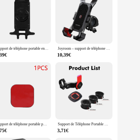
Support de téléphone portable en silicone pour vélo Garmin et moto, antichoc, support de vélo, S233
Joyroom – support de téléphone portable universel pour vélo, vue à 360 °, pour 4.7-7 pouces, anti-choc, Clip GPS
,39€
10,39€
Support de téléphone portable pour vélo, 1 à 5 pièces, autocollant, support de téléphone portable, support de bain adhésif, bouton arrière, adaptateur de pâte pour GARMIN
Support de Téléphone Portable Rotatif à 360 ° pour Moto et Vélo, Accessoire de Navigation, Dispositif de Sécurité
,75€
3,71€