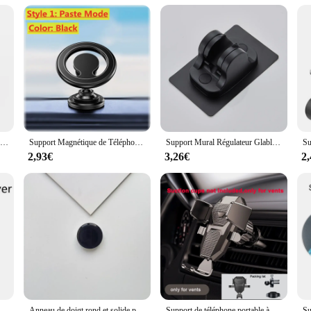
ividuals who need to keep their bicycles safe while they attend to other tasks. Th
end of functionality and style. It's a stand that doesn't just hold your bike; it'
ly want to keep it off the ground, this stand is the perfect solution. It's not j
Support de téléphone portable en alliage d'aluminium pour vélo de route, rotation à 360 °, accessoires de guidon de moto, durable
Support Magnétique de Téléphone Portable pour Voiture, GPS, Magsafe, IPhone 15, 14, 13, 12, Samsung, Xiaomi
Support Mural Régulateur Glable pour Pommeau de Douche, Accessoire de Salle de Bain Sans Perceuse
2,93€
3,26€
2
t mobile, support GPS pour smartphone, support pour iPhone 13, 12, 11 Pro Max, Huawei, Xiaomi, Samsung, LG
Anneau de doigt rond et solide pour téléphone portable, support pliable pour IPhone et Samsung
Support de téléphone portable à ventouse pour voiture, tableau Prada, grille d'aération automatique, support mobile, support GPS, iPhone, Samsung, Xiaomi