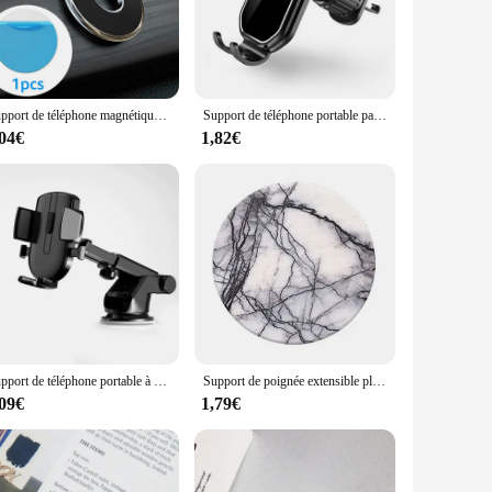
st or an enthusiast, this support is designed to securely hold
s that you can use it for both personal and professional
Support de téléphone magnétique universel pour voiture, support de montage magnétique, support de cellule mobile mural, tableau Prada pour iPhone 15 14
Support de téléphone portable par gravité pour voiture, clip d'aération, crochet de montage, support de smartphone cellulaire, support GPS, support mobile, support de support pour iPhone 15, 14, Samsung
,04€
1,82€
customers. Its universal design caters to a wide range of
r set, ensuring that your customers can enjoy a seamless blend
choice that is sure to meet the demands of your customers.
Support de téléphone portable à ventouse pour voiture, pas magnétique, support de montage GPS, iPhone 11 Pro, Xiaomi, Samsung
Support de poignée extensible pliable pour téléphone portable, support de poche pour IPones, anneau de doigt, dessin animé mignon
,09€
1,79€