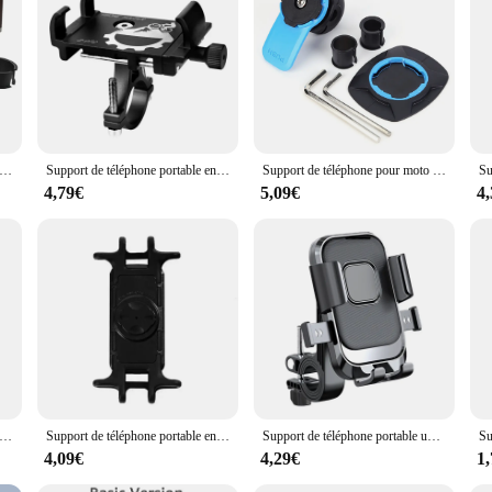
tionality and style.
uidon de moto antichoc T1, support de navigation de vélo, support de téléphone portable, verrouillage des façades, support rapide rotatif
Support de téléphone portable en alliage d'aluminium pour vélo, scooter, VTT, accessoires de cyclisme
Support de téléphone pour moto et vélo, support de téléphone, amortisseur, serrure de façade, support de navigation rotatif à 360 °, support d'invite de sécurité
4,79€
5,09€
4
one de vélo bleu Support de téléphone portable pour vélo de moto Support de smartphone pour guidon de vélo VTT Rotatif à 360 ° pour Xiaomi iPhone Support de verrouillage de sécurité Support réglable
Support de téléphone portable en silicone pour vélo Garmin et moto, antichoc, support de vélo, S233
Support de téléphone portable universel pour rétroviseur de vélo, support de téléphone portable pour scooter, moto, vélo, VTT
4,09€
4,29€
1