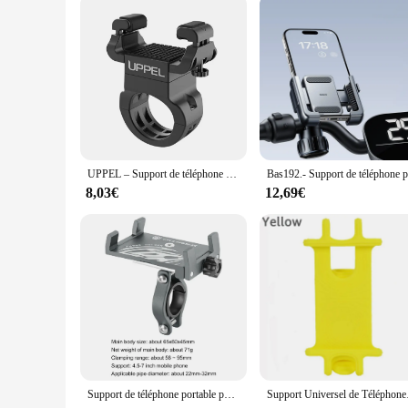
UPPEL – Support de téléphone portable pour vélo, Mini Support de téléphone pour vtt, 360 rotatif, cyclisme, Support Mobile, Support de téléphone portable, 31.8mm
8,03€
12,69€
Support de téléphone portable pour vélo, cintre en alliage, résistant aux chocs, rotation à 360 degrés, accessoires de cyclisme
Support Universel 