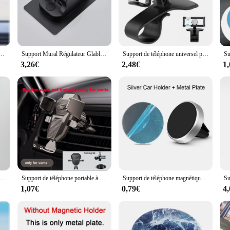
 security for your mobile devices.
clists who need to stay connected on the go. Whether you're a professional cycli
, or communicate hands-free. Its compatibility with a variety of devices ensure
e.
phone Portable pour Voiture, GPS, Magsafe, IPhone 15, 14, 13, 12, Samsung, Xiaomi
Support Mural Régulateur Glable pour Pommeau de Douche, Accessoire de Salle de Bain Sans Perceuse
Support de téléphone universel pour voiture, support de carte Prada, montage facile, support d'invite GPS, support de téléphone portable dans la voiture, iPhone, Xiaomi, Samsung
3,26€
2,48€
1
endors and suppliers looking to offer a practical and stylish accessory to their 
t's ease of use and portability make it an attractive addition to any cycling gea
usiness or expanding your product line, this support mobile velo is a reliable 
de doigt rond et solide pour téléphone portable, support pliable pour IPhone et Samsung
Support de téléphone portable à ventouse pour voiture, tableau Prada, grille d'aération automatique, support mobile, support GPS, iPhone, Samsung, Xiaomi
Support de téléphone magnétique universel pour voiture, support de téléphone portable pour iPhone 15, 14, 13, Samsung, grille d'aération magnétique, support GPS
1,07€
0,79€
4