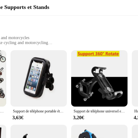
e Supports et Stands
s and motorcycles
ike cycling and motorcycling
 weighing less than 200g
r device
 enhance your mobile experience while on the move. Whether you're a cyclist or 
on, listen to music, or make calls without compromising your safety. The slee
unnecessary bulk to your ride.
ust grip that securely holds your device, preventing it from slipping or fallin
Support de téléphone portable en silicone pour vélo et moto, rotatif à 360 degrés, support rapide de sécurité, type de nervure pour tous les téléphones
Support de téléphone portable étanche pour vélo, étui pour téléphone portable de vélo, sac pour iPhone 15 14 13 12 Pro Max Samsung
Support de téléphone universel en métal pour moto et vélo, alliage d'aluminium, anti-ald, support rapide, clip GPS, support de vélo, support pour tous les smartphones
aking it a versatile accessory for various devices. The compact and portable de
3,63€
3,20€
4
so a perfect accessory for anyone who leads an active lifestyle. Whether you're jo
ce, allowing you to stay connected and entertained without worrying about your 