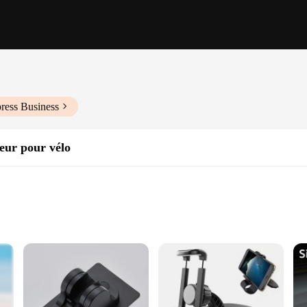
ress Business
eur pour vélo
ght
m alloy, ensuring a robust and durable structure that can withstand the rigors
p that minimizes hand fatigue during long rides. The support's compact size and