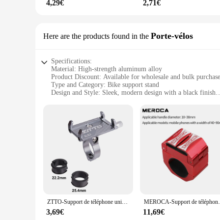
4,29€
2,71€
Porte-vélos
Here are the products found in the
Specifications:
Material: High-strength aluminum alloy
Product Discount: Available for wholesale and bulk purchas
Type and Category: Bike support stand
Design and Style: Sleek, modern design with a black finish
Usage and Purpose: Securely holds bicycles in place, preven
Typical Adaptive Scenario: Ideal for urban environments, par
Shape or Size or Weight or Quantity: Compact and lightweigh
Features:
**Durable and Reliable Construction**
Crafted from a robust aluminum alloy, the support mobile velo
home or on the go. The sleek, modern design of the stand is 
making it a versatile accessory for any cyclist.
**Versatile and Convenient Use**
This bike support stand is designed for convenience and vers
you're a professional cyclist or a casual rider, the support mo
ZTTO-Support de téléphone universel pour guidon de vélo, cellule mobile VTT, GPS, support de moto en métal, vélo de route, M365, IMAMount
MEROCA-Support de téléphone portable
**Ideal for Various Scenarios**
3,69€
11,69€
The support mobile velo is not limited to one scenario; it's p