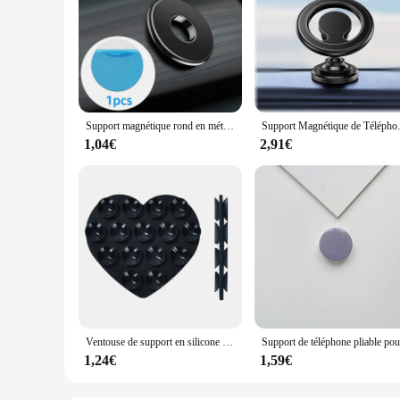
Support magnétique rond en métal pour téléphone portable de voiture, aimant de bain, GPS, support mobile, iPhone, Xiaomi, Samsung
Support Magnétique de Téléphone 
1,04€
2,91€
Ventouse de support en silicone en forme de cœur, coussin de partenaires de téléphone portable lavable, mains libres durables, accessoires universels, nouveau
1,24€
1,59€