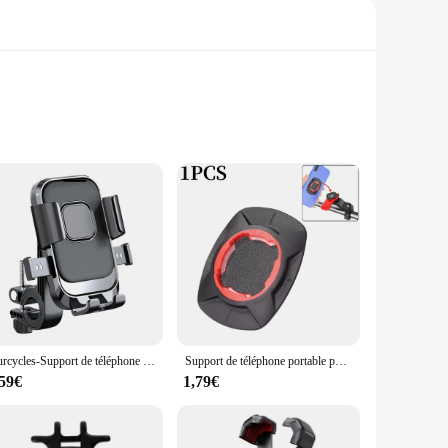
a motorcyclist, this stand provides a stable platform for
k, modern design complements your device, while the
g during your adventures. The strong clamping mechanism is
Hurcycles-Support de téléphone à rotation libre pour vélos, support de navigation pour téléphone portable, support rapide pour la conduite, antichoc pour iPhone, Xiaomi, Samsung
Support de téléphone portable pour vélo quadruple, autocollant de montage, support de bain adhésif pour équitation, adaptateur de pâte à bouton arrière
sign makes it easy to carry, ensuring that you can always
,59€
1,79€
gging, hiking, or engaging in any outdoor activity, the
phone's safety. Its durable construction and practical design