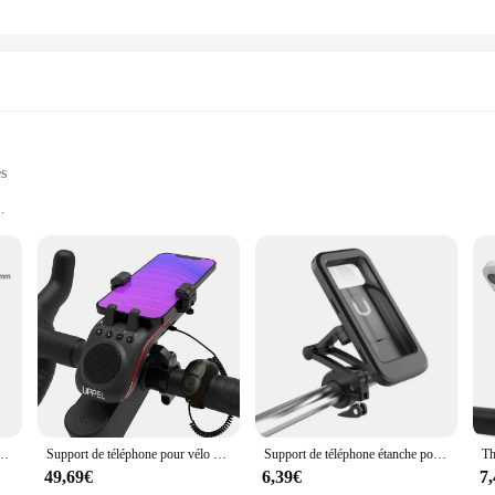
es
ting theft and damage
ks, and residential areas
t, easy to transport and store
 is engineered to withstand the rigors of daily use. Its durable build ensures 
not only visually appealing but also adds a touch of sophistication to your cycl
atility. Its compact size makes it easy to transport and store, making it a perf
bile velo is an indispensable accessory for your cycling needs. It's not just a stan
 pour vélo VTT, pivotant à 360 °, GNE, ultra-léger, en alliage d'aluminium
Support de téléphone pour vélo 10 en 1, Bluetooth, Seapker, 5000mAh, USB, aste, lumière de vélo, support mobile, accessoires de klaxon de vélo, nouveau
Support de téléphone étanche pour guidon de vélo et moto, étui de type couverture, support de rétroviseur, support de téléphone portable
49,69€
6,39€
7
erfect for a multitude of environments. Whether you're at a busy bike rack in the