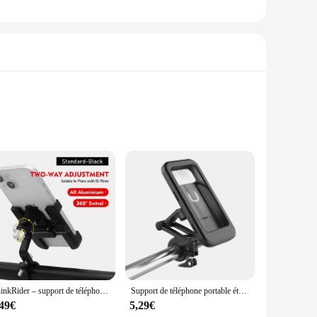
that your bicycle remains safe and secure, whether you're at
ing gear. The black finish complements any bike style,
ect choice for those who are always on the move. Whether
d; it's a statement of style and functionality.
ThinkRider – support de téléphone pour vtt, support de téléphone portable pour vélo rotatif 360, support réglable en aluminium antidérapant pour vélo
Support de téléphone portable étanche pour vélo et moto, étui de guidon, support de téléphone portable, sac de montage rapide
,49€
5,29€
 city or at a tranquil park, this stand ensures your bike is