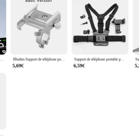
Bas192.- Support de téléphone portable pour guidon de vélo, résistant à 360 degrés, rotatif, pour iPhone, Xiaomi
IBudim-Support de téléphone portable pour vélo et moto, rotation à 360 °, pour guidon de 4.7 à 7.0 pouces
Support de téléphone portable pour première vue Tat, cyclisme, escalade, prise de vue en direct en plein air, rotation à 360 °, support de caméra de poitrine, support de smartphone
5,69€
6,59€
5
de Téléphone Portable en Silicone pour Vélo, Moto, Guidon, iPhone 12, 11 Pro Max, XS, Xiaomi