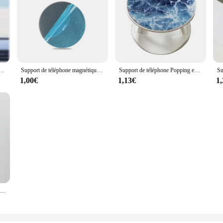
Portable pour Voiture, réinitialisation de Ventilation Magnétique pour iPhone 15, 14, 13 Pro Max
Support de téléphone magnétique pour voiture, support mobile pour grille d'aération, support mobile, support mobile, support GPS, iPhone Xiaomi Mi Samsung LG
Support de téléphone Popping en marbre pour smartphone, prise de poche, support de poignée pour le matin et les tablettes, nouveau, populaire
1,00€
1,13€
1
Support de téléphone pliable pour iPhone 15 16 14 Xiaomi, anneau de doigt, poignée commandée, prise, document populaire brillant de luxe, Tok