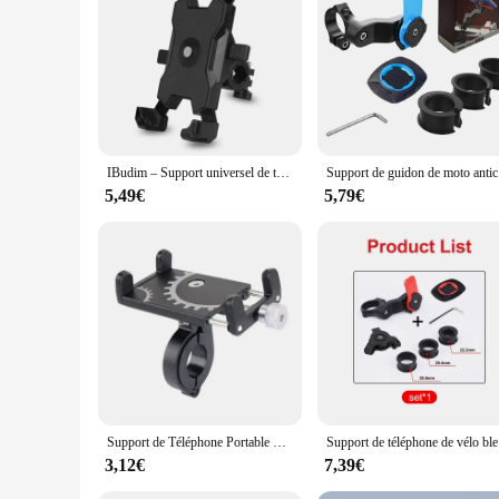
make it an essential companion for those who value both func
IBudim – Support universel de téléphone portable pour vélo, Scooter, moto, rétroviseur
Support de g
5,49€
5,79€
Support de Téléphone Portable Universel en Métal pour Guidon de Vélo, GPS, VTT, Moto, réinitialisation Antidérapant
Support de téléph
3,12€
7,39€