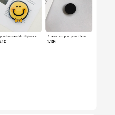
Support universel de téléphone en acrylique transparent, mignon, Corée, Smart Tok, iPhone, Samsung Grip Talk, anneau de doigt, prise de poche
Anneau de support pour iPhone 15 et Samsung, support de téléphone, poignée Tok, pliable, solide, prise de poche, support rapide
,24€
1,18€