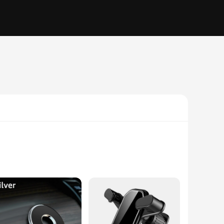
 of outdoor cycling. Its sleek design not only complements
 lightweight nature make it an unobtrusive addition to your