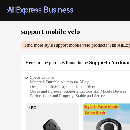
support mobile velo
Find more style
support mobile velo
products with AliExp
Support d'ordinat
Here are the products found in the
Specifications:
Material: Durable Aluminum Alloy
Design and Style: Ergonomic and Sleek
Usage and Purpose: Supports Laptops and Mobile Devices
Performance and Property: Stable and Secure
Shape or Size or Weight or Quantity: Compact and Lightwei
Applicable People: Cyclists and Outdoor Enthusiasts
Features:
**Robust Construction and Ergonomic Design**
The support mobile velo is crafted from a high-grade aluminu
the aesthetics of your bike but also offers an ergonomic gri