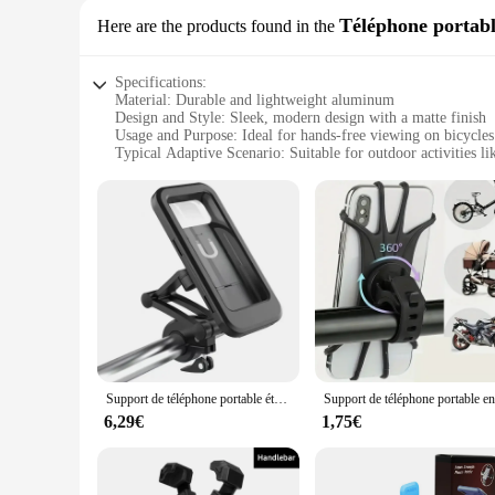
Téléphone portabl
Here are the products found in the
Specifications:
Material: Durable and lightweight aluminum
Design and Style: Sleek, modern design with a matte finish
Usage and Purpose: Ideal for hands-free viewing on bicycle
Typical Adaptive Scenario: Suitable for outdoor activities l
Shape or Size or Weight or Quantity: Compact and portable,
Performance and Property: Strong grip to securely hold you
Features:
|Wholesale|Vendors|
**Enhanced Mobility and Convenience**
The support mobile velo is a versatile accessory designed to
your smartphone, ensuring that you can easily view navigati
lightweight aluminum construction ensures that it won't add 
**Robust and Reliable Performance**
Crafted with precision, the support mobile velo boasts a rob
Support de téléphone portable étanche pour moto et vélo, support de téléphone portable réglable, support universel pour vélo, GPS, batterie à 360 °
designed to accommodate a wide range of smartphone sizes, m
have your support mobile velo at hand when you need it.
6,29€
1,75€
**Ideal for Active Lifestyles**
This stand is not just for cyclists and motorcyclists; it's al
support mobile velo provides a stable platform for your devi