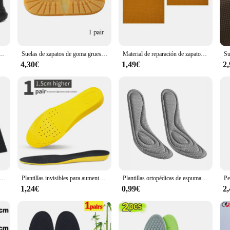
nsures a lighter, more breathable footwear experience, making them an ideal cho
suring your steps are steady and secure in any environment.
surely walk, these shoes are engineered to keep up with your active lifestyle. 
htweight design minimizes fatigue during long hours on your feet. The modern de
antes, impermeables, a prueba de aceite, zapatos de trabajo de cocina, zapatillas ligeras informales de moda de talla grande para hombre
Suelas de zapatos de goma gruesas para hombres, zapatos de negocios de cuero, antideslizantes, resistentes al desgaste, reparación de suela de repuesto DIY, almohadilla de alfombrilla
Material de reparación de zapatos resistente al desgaste, reemplazo de suela de suelas DIY, accesorios de tacón alto, Protector de suela de goma antideslizante
st a fashion statement; they are a reliable companion for every step of your da
4,30€
1,49€
2
er an excellent opportunity to expand your product range with a high-quality, sty
rse needs of your clientele. With a focus on quality and design, these shoes are 
stomers with a footwear option that combines fashion with functionality, ensurin
tideslizante resistente al desgaste para zapatos, Pegatina autoadhesiva para antepié, tacón alto, Protector de suela, almohadillas de goma, cojín, 2/10 piezas
Plantillas invisibles para aumento de altura para hombres y mujeres, almohadilla de suela de zapatos amarilla, absorción de impactos transpirable, cojín para el cuidado de los pies
Plantillas ortopédicas de espuma viscoelástica para zapatos, plantilla de desodorización Nano antibacteriana, cojín para correr con absorción de sudor, 4 Uds.
1,24€
0,99€
2