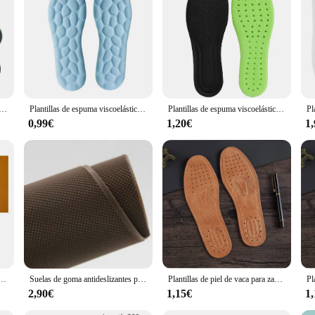
t support. The plantillas are not only a practical addition to your shoe collect
gn, these plantillas are a long-lasting investment in your foot health and comfor
e EVA para pies, almohadilla para el pie del arco, tipo X/O, pie plano, plantillas cómodas elásticas con absorción de impacto
Plantillas de espuma viscoelástica para masaje, cojín transpirable para pies, ortopédico, almohadillas para el cuidado de los zapatos, 1 par
Plantillas de espuma viscoelástica suave para hombre y mujer, plantilla ortopédica de malla transpirable para el cuidado de los pies, soporte deportivo para correr
0,99€
1,20€
1
tente al desgaste, reemplazo de suela de suelas DIY, accesorios de tacón alto, Protector de suela de goma antideslizante
Suelas de goma antideslizantes para zapatos, almohadillas usables antideslizantes, parches de reparación de suela, pegatinas reemplazables para hombres y mujeres, Color puro
Plantillas de piel de vaca para zapatos de hombre, suela plana de piel auténtica, desodorante, informal, cómoda, 1 par
2,90€
1,15€
1