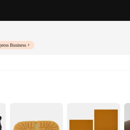
press Business
 Wear
e and comfort. Designed for the modern man, these shoes offer a sleek, contempo