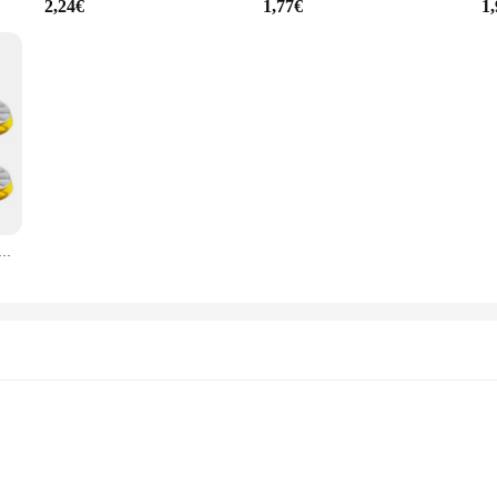
2,24€
1,77€
1
ástica de látex suave para hombre y mujer, almohadillas transpirables para zapatos, almohadilla ortopédica para el cuidado de los pies, 4 piezas