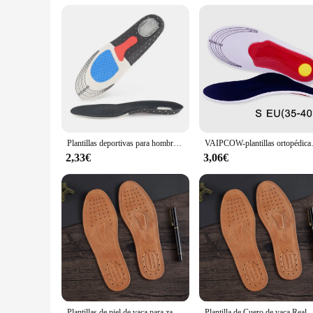
Performance: Anti-Slip and Cushioning Properties
Parts and Accessories: Comes as a Set
Features:
**Unmatched Comfort and Durability**
Discover the perfect blend of comfort and durability with our
long-lasting and resilient solution for your shoe needs. The
the urban jungle or embarking on a rugged outdoor adventure,
**Versatile and Easy to Use**
Our suela zapato hombre Plantillas are not just about comfort
footwear accessories. They are easy to install and can be use
Plantillas deportivas para hombre y mujer, suela ortopédica con absorción de impacto, desodorante, cojín transpirable para correr
VAIPCOW-plantillas ortopédicas para 
experience for both wholesalers and individual buyers.
2,33€
3,06€
**Optimized for Performance**
Enhance your shoe's performance with our suela zapato hombre
soft and supportive underfoot experience. Whether you're walki
With these plantillas, you can enjoy the confidence that co
Plantillas de piel de vaca para zapatos de hombre, suela plana de piel auténtica, desodorante, informal, cómoda, 1 par
Plantilla de Cuero de vaca Real, zapatos de