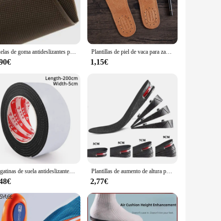
ice for those seeking both fashion and function. The rubber
The non-slip properties of the rubber sole make them a
sign is versatile enough to complement a variety of outfits,
Suelas de goma antideslizantes para zapatos, almohadillas usables antideslizantes, parches de reparación de suela, pegatinas reemplazables para hombres y mujeres, Color puro
Plantillas de piel de vaca para zapatos de hombre, suela plana de piel auténtica, desodorante, informal, cómoda, 1 par
y.
,90€
1,15€
lish option. The suela zapato hombre sets are available for
sure to be a hit with shoppers looking for a blend of style
g satisfaction and repeat business.
Pegatinas de suela antideslizantes, Protector de suela de talón sin adhesivo, plantillas de cojín silencioso para parte inferior de zapato, reparación de suelas portátiles, almohadillas para zapatos
Plantillas de aumento de altura para hombres y mujeres, plantilla Invisible Variable, almohadilla de soporte de corte ajustable, almohadilla de elevación de cojín de zapatos de aire, 3-9cm
,48€
2,77€