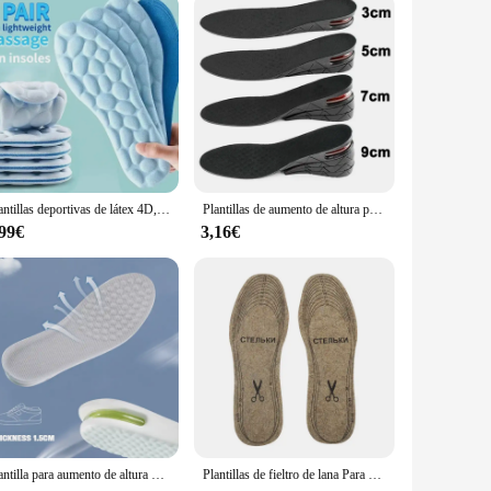
Plantillas deportivas de látex 4D, almohadillas suaves de alta elasticidad para zapatos, cesta transpirable para correr, suela de zapato, soporte para arco, inserciones ortopédicas Unisex
Plantillas de aumento de altura para hombres y mujeres, kit de elevador de zapatos con cojín de aire, inserciones de 3-9cm de altura Variable
,99€
3,16€
Plantilla para aumento de altura para pies, plantillas cómodas para fascitis Plantar, zapatos deportivos para hombres y mujeres, almohadillas para zapatos absorbentes de aire, 1 par
Plantillas de fieltro de lana Para Zapatos hombres mujeres plantillas cálidas absorbentes de golpes zapatos almohadilla Inlegzolen Heren Plantillas Adhesivas Para Zapatos