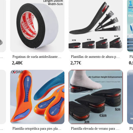
espuma viscoelástica para zapatos, plantilla de desodorización Nano antibacteriana, cojín para correr con absorción de sudor, 4 Uds.
Pegatinas de suela antideslizantes, Protector de suela de talón sin adhesivo, plantillas de cojín silencioso para parte inferior de zapato, reparación de suelas portátiles, almohadillas para zapatos
Plantillas de aumento de altura para hombres y mujeres, plantilla Invisible Variable, almohadilla de soporte de corte ajustable, almohadilla de elevación de cojín de zapatos de aire, 3-9cm
2,48€
2,77€
0
 espuma viscoelástica Unisex, plantilla desodorizante, absorbe el sudor, suave, antibacteriano, accesorios para zapatos, 10 piezas
Plantilla ortopédica para pies planos, soporte para ARCO, plantilla ortopédica para zapatos, facilidad de presión
Plantilla elevada de verano para hombre y mujer, cojín de aire interior Invisible, medio cojín para COSPLAY, 1 par