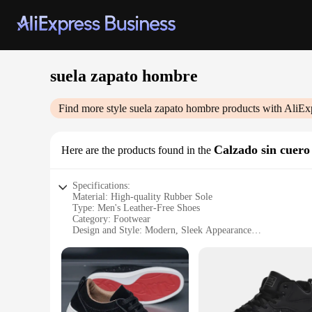
suela zapato hombre
Find more style
suela zapato hombre
products with AliEx
Calzado sin cuero
Here are the products found in the
Specifications:
Material: High-quality Rubber Sole
Type: Men's Leather-Free Shoes
Category: Footwear
Design and Style: Modern, Sleek Appearance
Usage and Purpose: Durable and Comfortable for Everyday
Typical Adaptive Scenario: Suitable for Various Occasions
Performance and Property: Non-Slip, Long-Lasting Wear
Features:
**Elevate Your Style with Leather-Free Elegance**
The suela zapato hombre is a testament to the fusion of styl