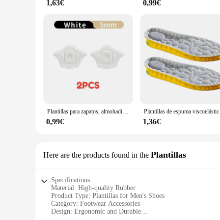
1,63€
0,99€
Plantillas para zapatos, almohadillas para el talón, parche para zapatos deportivos, tamaño ajustable, Protector para los pies, pegatina trasera, 10 unidades por juego
Plantillas de espuma viscoel
0,99€
1,36€
Plantillas
Here are the products found in the
Specifications:
Material: High-quality Rubber
Product Type: Plantillas for Men's Shoes
Category: Footwear Accessories
Design: Ergonomic and Durable
Usage: Enhances Shoe Comfort and Durability