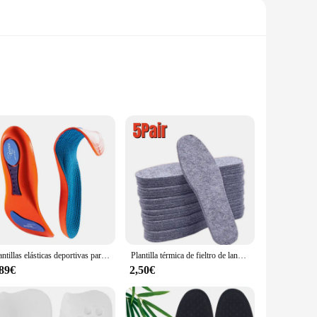
er material ensures durability and flexibility, allowing for a
 strain and fatigue. Whether you're on your feet all day or
their footwear. The sets come with multiple soles, making
Plantillas elásticas deportivas para zapatos, tecnología de absorción de impacto, transpirables, plantillas ortopédicas para pies para correr, nuevas
Plantilla térmica de fieltro de lana, botas gruesas y transpirables para invierno, almohadilla para zapatos, suela absorbente para el sudor, 5/10/15/20 pares
twear, these plantillas offer a customizable and convenient
,89€
2,50€
ese plantillas are an excellent choice for vendors and