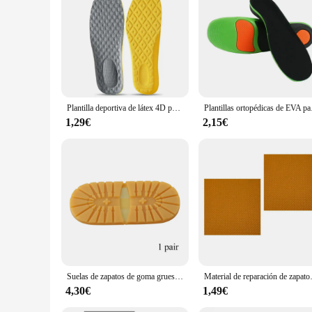
suppliers looking to provide their customers with quality foo
and style. With their durable construction and adaptable desi
Plantilla deportiva de látex 4D para hombre y mujer, zapatillas de deporte, almohadillas para zapatos para verano, plantillas suaves y transpirables de alta elasticidad para correr, suela con cojín de aire
Plantillas ortopédicas d
1,29€
2,15€
Suelas de zapatos de goma gruesas para hombres, zapatos de negocios de cuero, antideslizantes, resistentes al desgaste, reparación de suela de repuesto DIY, almohadilla de alfombrilla
Material de reparación de zapatos resis
4,30€
1,49€