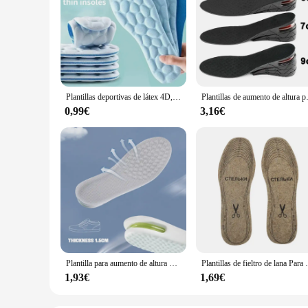
Plantillas deportivas de látex 4D, almohadillas suaves de alta elasticidad para zapatos, cesta transpirable para correr, suela de zapato, soporte para arco, inserciones ortopédicas Unisex
Plantillas de aumento de altura par
0,99€
3,16€
Plantilla para aumento de altura para pies, plantillas cómodas para fascitis Plantar, zapatos deportivos para hombres y mujeres, almohadillas para zapatos absorbentes de aire, 1 par
Plantillas de fieltro de lana Para Zapatos hombres mujer
1,93€
1,69€