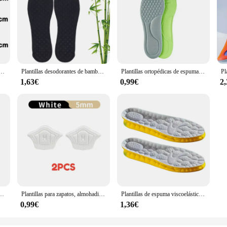
a hombres y mujeres, kit de elevador de zapatos con cojín de aire, inserciones de 3-9cm de altura Variable
Plantillas desodorantes de bambú para hombres y mujeres, almohadillas de malla transpirables para absorber el sudor, inserto deportivo, cojín ligero, 2-10 Uds.
Plantillas ortopédicas de espuma viscoelástica Unisex, plantilla desodorizante, absorbe el sudor, suave, antibacteriano, accesorios para zapatos, 10 piezas
1,63€
0,99€
2
es plantillas cálidas absorbentes de golpes zapatos almohadilla Inlegzolen Heren Plantillas Adhesivas Para Zapatos
Plantillas para zapatos, almohadillas para el talón, parche para zapatos deportivos, tamaño ajustable, Protector para los pies, pegatina trasera, 10 unidades por juego
Plantillas de espuma viscoelástica de látex suave para hombre y mujer, almohadillas transpirables para zapatos, almohadilla ortopédica para el cuidado de los pies, 4 piezas
0,99€
1,36€