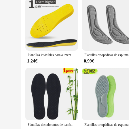
Plantillas invisibles para aumento de altura para hombres y mujeres, almohadilla de suela de zapatos amarilla, absorción de impactos transpirable, cojín para el cuidado de los pies
Plantillas ortopédicas de 
1,24€
0,99€
Plantillas desodorantes de bambú para hombres y mujeres, almohadillas de malla transpirables para absorber el sudor, inserto deportivo, cojín ligero, 2-10 Uds.
Plantillas ortopédicas de