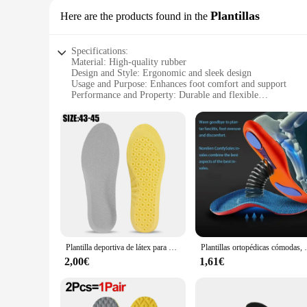
Plantillas
Here are the products found in the
Specifications:
Material: High-quality rubber
Design and Style: Ergonomic and sleek design
Usage and Purpose: Enhances foot comfort and support
Performance and Property: Durable and flexible
Parts and Accessories: Includes sets of soles for multiple sho
Applicable People: Ideal for shoe vendors, suppliers, and in
Features:
**Ergonomic Comfort for Every Step**
Our suela zapato hombre Plantillas are meticulously crafted t
natural range of motion as you walk or stand. The ergonomic d
simply looking to elevate your shoe game, these plantillas are
**Versatile and Convenient Solutions**
These plantillas are not just a single product; they are a ve
Plantilla deportiva de látex para hombre y mujer, almohadilla para zapatos deportivos de alta calidad, plantillas elásticas absorbentes de golpes, plantilla ortopédica para gimnasio y correr
Plantillas ortopédicas cómodas, zapatos
them suitable for a wide range of shoe types. Whether you're
solution to meet your needs.
2,00€
1,61€
**For Sale: A Solution for Every Step**
The suela zapato hombre Plantillas are available for sale, of