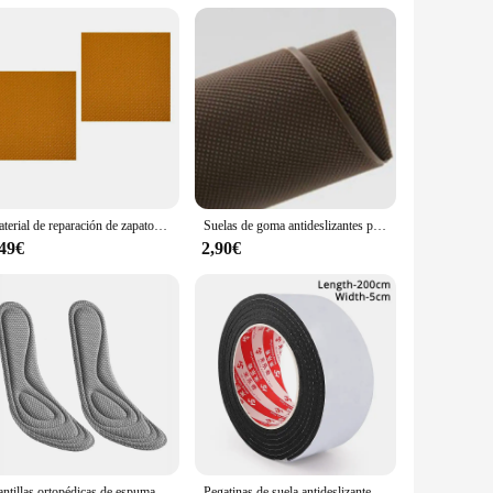
 plantillas are crafted from high-quality rubber, ensuring a
aralleled comfort with every step. Whether you're navigating
of shoe types, making them a versatile addition to your
th all the necessary components, making it a hassle-free
Material de reparación de zapatos resistente al desgaste, reemplazo de suela de suelas DIY, accesorios de tacón alto, Protector de suela de goma antideslizante
Suelas de goma antideslizantes para zapatos, almohadillas usables antideslizantes, parches de reparación de suela, pegatinas reemplazables para hombres y mujeres, Color puro
,49€
2,90€
ppery surfaces, while the cushioning properties provide a
r shoe's performance, reducing the risk of slips and falls.
Plantillas ortopédicas de espuma viscoelástica para zapatos, plantilla de desodorización Nano antibacteriana, cojín para correr con absorción de sudor, 4 Uds.
Pegatinas de suela antideslizantes, Protector de suela de talón sin adhesivo, plantillas de cojín silencioso para parte inferior de zapato, reparación de suelas portátiles, almohadillas para zapatos