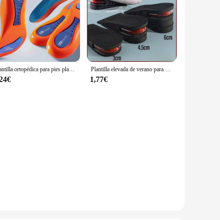
Plantilla ortopédica para pies planos, soporte para ARCO, plantilla ortopédica para zapatos, facilidad de presión
Plantilla elevada de verano para hombre y mujer, cojín de aire interior Invisible, medio cojín para COSPLAY, 1 par
,24€
1,77€