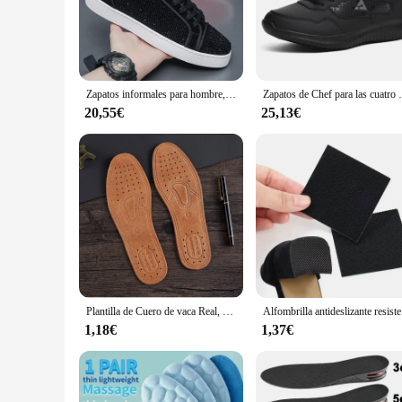
casual outings. The absence of leather in the construction e
sole is not only durable but also provides excellent grip, en
**Versatility Meets Durability**
Whether you're navigating the urban jungle or enjoying a lei
reliable choice for both wet and dry surfaces, while the lig
Zapatos informales para hombre, zapatos deportivos de moda, suela de goma transpirable, calzado de verano, zapatos juveniles de estilo de Hong Kong de nicho
Zapatos de Chef para las cuatro estaciones, suela suave, antidesliz
making them a staple in any wardrobe. These shoes are not ju
20,55€
25,13€
**Designed for the Wholesale Market**
As a wholesale vendor, supplier, or retailer, these shoes off
sale, making it easy for you to stock up and cater to the dive
and practicality. Embrace the opportunity to provide your cu
Plantilla de Cuero de vaca Real, zapatos de cuero, botas, inserciones de zapatos, desodorante suave y transpirable, plantilla antideslizante, plantillas absorbentes de golpes
Alfombrilla an
1,18€
1,37€