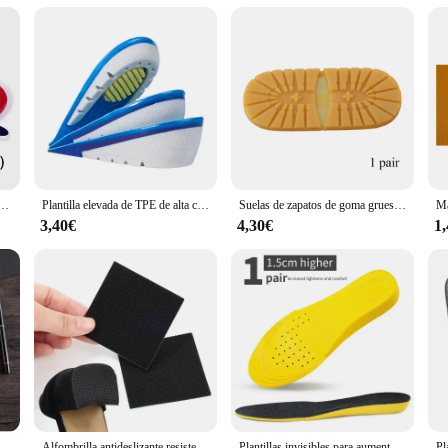
 suela zapato hombre Plantillas. Designed specifically for men's footwear, these
 ergonomic design conforms to the natural contours of your feet, providing unp
 these plantillas are engineered to withstand the rigors of daily wear.
; they are also about versatility. These plantillas are perfect for a wide range 
d with a variety of shoes, from casual sneakers to dress shoes. The sets come wi
zapatos, soporte para arco de pies planos, Unisex, EVA, almohadilla para zapatos deportivos, cojín de inserción
Plantilla elevada de TPE de alta calidad para hombre y mujer, almohadilla de Gel de silicona para aumento de altura, tacón Invisible, suela elevadora de 1-3cm
Suelas de zapatos de goma gruesas para hombres, zapatos de negocios de cuero, antideslizantes, resistentes al desgaste, reparación de suela de repuesto DIY, almohadilla de alfombrilla
3,40€
4,30€
1
 Plantillas. The anti-slip properties ensure that you maintain your grip on sli
ng, running, or engaging in sports activities, these plantillas will elevate you
mes with knowing your footwear is optimized for peak performance.
 cuero, botas, inserciones de zapatos, desodorante suave y transpirable, plantilla antideslizante, plantillas absorbentes de golpes
Alfombrilla antideslizante resistente al desgaste para zapatos, Pegatina autoadhesiva para antepié, tacón alto, Protector de suela, almohadillas de goma, cojín, 2/10 piezas
Plantillas invisibles para aumento de altura para hombres y mujeres, almohadilla de suela de zapatos amarilla, absorción de impactos transpirable, cojín para el cuidado de los pies