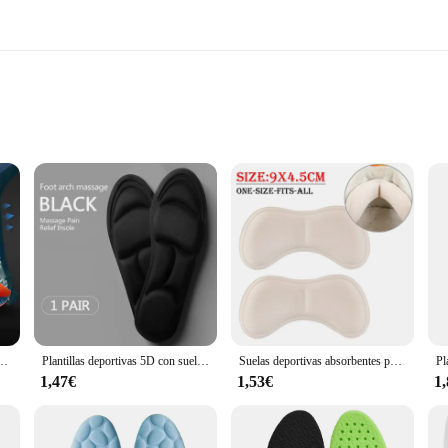
e types
dividuals looking to upgrade their footwear
o provide unparalleled comfort and support for your feet. The high-quality rubb
esign is not only stylish but also supports the contours of your feet, reducing
 the perfect addition.
rsatile solution for shoe vendors, suppliers, and individuals looking to enhance 
 informales, amortiguación de talón, suela interior para trabajo de senderismo
Plantillas deportivas 5D con suela de zapato de espuma viscoelástica para zapatos, desodorante para hombres y mujeres, plantillas para correr con cojín transpirable, plantillas para el cuidado de los pies
Suelas deportivas absorbentes para el sudor, plantillas desodorantes Unisex para pies, almohadillas transpirables de bambú para zapatos con inserto de carbón para transpiración
 a professional on your feet or an individual looking to upgrade your casual foo
1,47€
1,53€
1
fering a cost-effective way to improve your footwear. As a wholesale product, th