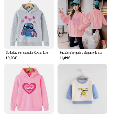
performance. The breathable fabric allows for
unrestricted movement, making it ideal for playtime
or school activities. The durable construction
ensures that it can withstand the rigors of daily
wear, making it a practical choice for parents
looking for long-lasting, high-quality clothing. With
the option to purchase in sets, parents can easily
coordinate outfits and accessories, adding to the
convenience and ease of dressing their children.
Sudadera con capucha Kawaii Lilo Stitch para niños, ropa de moda para bebés, Sudadera de punto cálida para niños, Tops para niños
Sudadera holgada y elegante de manga larga para niñas, jersey de cuello redondo para primavera y otoño, ropa informal de moda para niños
**Adaptable for All Occasions**
19,03€
11,89€
Whether it's a family gathering, a playdate, or a
casual outing, the sudadera niña is the perfect
companion for any occasion. Its lightweight design
makes it easy to layer under jackets or wear on its
own, ensuring your child stays warm without
feeling weighed down. The sudadera's adaptability
makes it a must-have for parents looking to provide
their children with stylish, functional clothing that
can keep up with their active lifestyle. It's not just a
garment; it's a wardrobe staple that your child will
reach for time and time again.