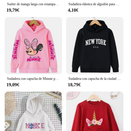
Suéter de manga larga con estampado de amor de Barbie para niños y niñas, sudadera Kawaii con capucha, ropa para bebés, primavera y otoño
Sudadera elástica de algodón para niños y niñas, suéter de manga larga, ropa para bebés
19,79€
4,10€
Sudadera con capucha de Minnie para niños y niñas, Top cálido para niños de 3 a 14 años, camisa deportiva para exteriores, otoño e invierno, 2023
Sudadera con capucha de la ciudad americana de Nueva York para niños y niñas, sudadera con estampado de letras, Sudadera con capucha suelta informal Harajuku para niños
19,09€
18,79€