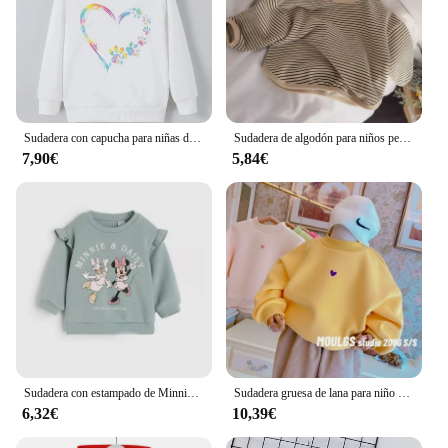
Sudadera con capucha para niñas de 7 a 15 años, suave y cómoda, elegante, ropa Popular de celebridades de Internet
Sudadera de algodón para niños pequeños, camiseta de manga larga, ropa para niños de 1 a 8 años, para primavera y otoño
7,90€
5,84€
Sudadera con estampado de Minnie Daisy para niñas, Tops de cuello redondo para bebés, moda suelta Simple, manga larga, disfraz de Disney para niños, otoño
Sudadera gruesa de lana para niño y niña, ropa cálida para bebé, Otoño e Invierno
6,32€
10,39€