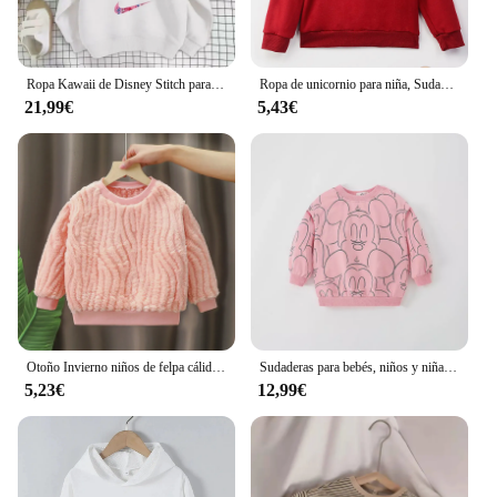
Ropa Kawaii de Disney Stitch para niños, niños y niñas de 3 a 14 años, sudadera cálida deportiva informal de calle
Ropa de unicornio para niña, Sudadera con capucha de estilo dulce rosa para niños de 2 a 14 años, estética Harajuku, moda europea
21,99€
5,43€
Otoño Invierno niños de felpa cálido de manga larga sudaderas con capucha cuello redondo chica Tops nueva moda Color sólido niños chaqueta cálida sudaderas
Sudaderas para bebés, niños y niñas, jersey de cuello redondo de manga larga, Tops de algodón, Camiseta holgada de piel suave con estampado de Mickey para niños
5,23€
12,99€