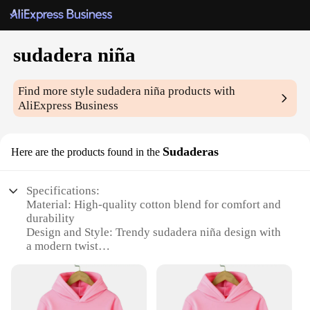
sudadera niña
Find more style
sudadera niña
products with
AliExpress Business
Sudaderas
Here are the products found in the
Specifications:
Material: High-quality cotton blend for comfort and
durability
Design and Style: Trendy sudadera niña design with
a modern twist
Usage and Purpose: Versatile for casual wear or
layering in cooler weather
Performance and Property: Breathable fabric that
keeps kids warm without overheating