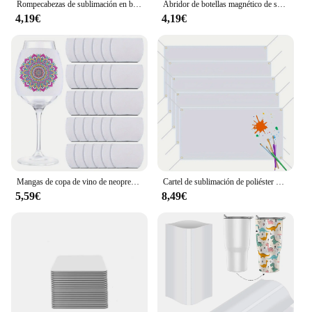
Rompecabezas de sublimación en blanco, piezas de rompecabezas en blanco, manualidades, 5 Juegos
Abridor de botellas magnético de sublimación, imán adsorbable portátil en forma de corazón en blanco, abridor de botellas para refrigerador, recuerdo de boda, 1 ud.
4,19€
4,19€
Mangas de copa de vino de neopreno en blanco DIY, por sublimación cubiertas aislantes, suministros de adorno, 10 paquetes
Cartel de sublimación de poliéster Oxford, cartel en blanco con cuerdas colgantes, para negocios, boda y cumpleaños, 2x4F, 2 piezas
5,59€
8,49€