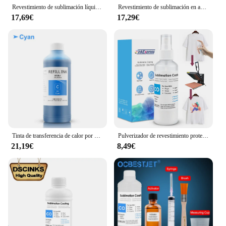
Revestimiento de sublimación líquido, pretratamiento de tinta de sublimación, líquido para tela de algodón y poliéster, Canva, tapas, bolsas, 500ML
Revestimiento de sublimación en aerosol para camiseta de tela de algodón, tapas Canva, tazas, vidrio, cerámica, Metal, madera, tinta de sublimación, pretratamiento líquido
17,69€
17,29€
Tinta de transferencia de calor por sublimación de 500ML Universal para impresora de escritorio Epson y impresora de gran formato (incluido TX800 XP600 DX5)
Pulverizador de revestimiento protector líquido por sublimación, productos de sublimación para ropa de tela de algodón, pulverizador de teñido rápido, camiseta DIY, 100ml
21,19€
8,49€