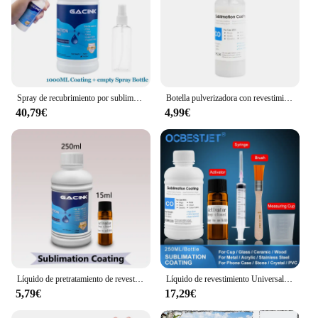
Spray de recubrimiento por sublimación de 1000ml, adecuado para pretratamiento de materiales de algodón, como ropa, todo tela, Spray de secado rápido
Botella pulverizadora con revestimiento de sublimación, Spray de secado rápido para tela de algodón, uso para pretratamiento de tinta de sublimación, 100ML
40,79€
4,99€
Líquido de pretratamiento de revestimiento de sublimación especial, 250ml, para taza, piedra, cerámica, cuero, vidrio, mármol, Metal
Líquido de revestimiento Universal por sublimación, pretratamiento líquido para taza, vidrio, cerámica, madera, cristal, Metal, acrílico, PVC, piedra, 250ML
5,79€
17,29€