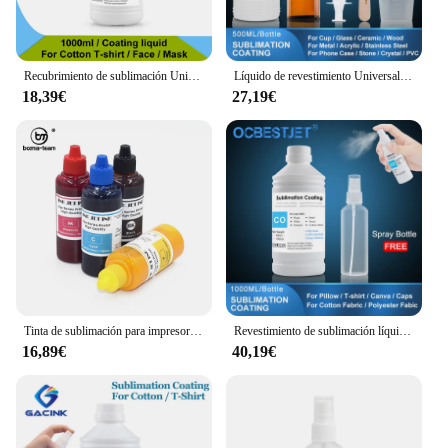
Recubrimiento de sublimación Universal de 250ml / 500ml / 1000ml para impresión por transferencia por sublimación Epson para camiseta de algodón taza de máscara facial
Líquido de revestimiento Universal por sublimación, pretratamiento líquido para taza, vidrio, cerámica, madera, cristal, Metal, acrílico, PVC, piedra, 500ML
18,39€
27,19€
Tinta de sublimación para impresoras Epson WF-3820, 100ML, 812XL, 822XL, 405XL, 802XL, 35XL, 34XL, 4830, 4834, 4820, 7820, 7840, 7830, 7835, C7000
Revestimiento de sublimación líquido, pretratamiento de tinta de sublimación, líquido para tela de algodón y poliéster, Canva, tapas, bolsas, 1000ML
16,89€
40,19€