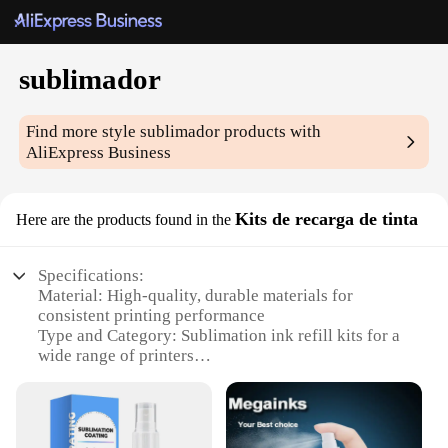
sublimador
Find more style
sublimador
products with
AliExpress Business
Kits de recarga de tinta
Here are the products found in the
Specifications:
Material: High-quality, durable materials for
consistent printing performance
Type and Category: Sublimation ink refill kits for a
wide range of printers
Design and Style: Sleek, user-friendly design for
easy handling and installation
Usage and Purpose: Ideal for printing on various
materials, including mugs, t-shirts, and phone cases