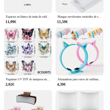
Espacios en blanco de imán de sublimación de 20 piezas, imanes de nevera en blanco, fotos imprimibles, decoración de refrigerador, cocina, oficina
Mangas envolventes retráctiles de sublimación blanca, 50 piezas/100 piezas, 8x12 pulgadas, Ideal para vasos, tazas, tazas y más
11,99€
11,59€
Pegatinas UV DTF de mariposa imprimible por sublimación, paquete de pegatinas impermeables para decorar tazas, suministros de arte DIY, decoración del hogar
Abrazaderas para vasos de sublimación, herramientas de agarre esenciales para vasos rectos y delgados de 20 Oz para espacios en blanco de sublimación y papel, 2 uds.
2,92€
4,39€