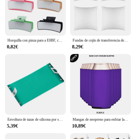
Horquilla con pinza para a E0BF, con placa aluminio sublimada, sombreros para mujer
Fundas de cojín de transferencia de calor con cremalleras invisibles, 4 piezas, sublimación, en blanco, para decoración de sofá y entrenador
0,82€
8,29€
Envoltura de tazas de silicona por sublimación, 11OZ, 12OZ, 15OZ, resistencia a la temperatura, abrazadera de taza de silicona para tazas, impresión al por mayor
Mangas de neopreno para enfriar latas delgadas, Enfriador de latas delgado por sublimación para botellas de agua, cerveza, Soda, bricolaje, 12 piezas
5,39€
10,89€