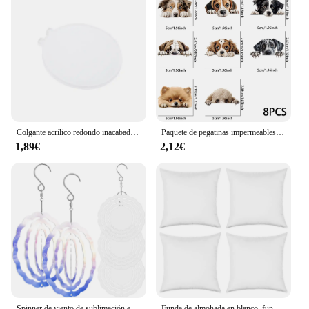
Colgante acrílico redondo inacabado sublimación DIY LED los ornamentos Navidad
Paquete de pegatinas impermeables para tazas, pegatinas para tazas, suministros de arte DIY, 8 piezas, Peeking Dogs, sublimación UV DTF
1,89€
2,12€
Spinner de viento de sublimación en blanco, 5 uds., Spinner de viento colgante de aluminio 3D, escultura de doble cara, adorno de ventana de jardín DIY de 3/4 pulgadas
Funda de almohada en blanco, fundas de transferencia de calor, protección de cojín blanco, Material Premium, sofá de sublimación, 4 Uds.