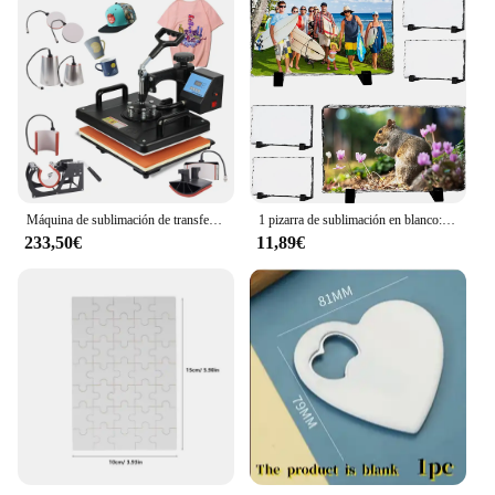
Máquina de sublimación de transferencia, Combo de prensa de calor, 8 en 1, para tapa, taza, placa, camiseta, etc.
1 pizarra de sublimación en blanco: exhibición de prensa térmica rectangular personalizada con soporte, cinta térmica y placa de piedra
233,50€
11,89€