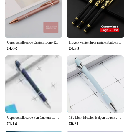
Gepersonaliseerde Custom Logo Rose Goud Metalen Balpen Gegraveerde Naam Zakelijke Reclame Cadeau School Briefpapier Kantoorbenodigdheden
Hoge kwaliteit luxe metalen balpen sculptuur patroon roller pen kantoor school stationaire pen aangepast logo naam cadeau
€4.03
€4.50
Gepersonaliseerde Pen Custom Logo Graveren Naam Balpen Met Stylus Tip Zwarte Inkt Metalen Pen Afstuderen Kantoor Afstudeergeschenk
1Pc Licht Metalen Balpen Touchscreen Pen Balpen Gepersonaliseerde Logo Kantooraccessoires Studenten Briefpapier
€1.14
€0.21