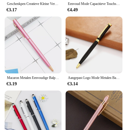
Geschenkpen Creatieve Kleine Verse Handgemaakte Droge Bloem Pen Geoliede Metalen Balpen Lasergravure Custom Logo
Eenvoud Mode Capacitieve Touchscreen Balpennen Gepersonaliseerde Aangepaste Logo Carving Naam Kantoorbenodigdheden Geschenken Briefpapier
€3.17
€4.49
Macaron Metalen Eenvoudige Balpen Creatieve Kleurrijke Pennen Reclame Geschenk Pen Custom Logo School Stationery Office Supplies
Aangepast Logo Mode Metalen Balpen Gepersonaliseerde Laser Handtekening Pen Kantoorbenodigdheden Student Briefpapier Leraar Geschenken
€3.19
€3.14