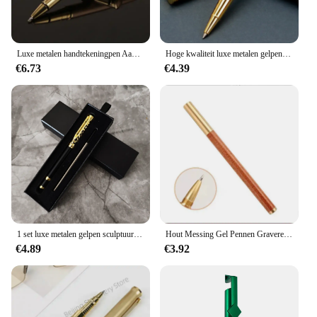
Luxe metalen handtekeningpen Aangepaste naam Tekstlogo Hoge kwaliteit balpennen Zakelijk kantoor Schrijven Briefpapier Balpen
Hoge kwaliteit luxe metalen gelpen sculptuur patroon roller pen kantoor school stationaire pen 1,0 mm aangepast logo naam cadeau
€6.73
€4.39
1 set luxe metalen gelpen sculptuurpatroon rollerpen kantoor school stationaire pen aangepast logo naam tekst cadeau
Hout Messing Gel Pennen Graveren Gepersonaliseerde Logo Zakelijke Reclame Aanwezig Op Maat Gemaakte Kantooraccessoires Studenten Briefpapier
€4.89
€3.92