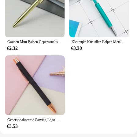
Gouden Mini Balpen Gepersonaliseerde Maatwerk Logo Carving Naam Creatieve Pocket Korte Pen Roterende Draagbare Handtekening Pen
Kleurrijke Kristallen Balpen Metalen Stylus Touch Pen voor Schrijven Briefpapier Kantoorbenodigdheden Aangepast Logo Kerstcadeau
€2.32
€3.30
Gepersonaliseerde Carving Logo Metalen Rose Gouden Balpen Aangepaste Lasernaam School Briefpapier Kantoorbenodigdheden Handtekening Pennen
€3.53