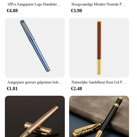
10Pcs Aangepaste Logo Handtekening Pen Creatieve Retro Sleutel Styling Gel Pen Schoolbenodigdheden Briefpapier Leuke Gift Pen Laser Belettering
Hoogwaardige Metalen Neutrale Pen Luxe Zakelijke Handtekening Pen Gouden Clip Gel Pen Met 0.5Mm Schrijfvrije Logo Lerarendag Cadeau
€4.88
€3.98
Aangepaste gravure gelpennen belettering markers mooie briefpapier dingen schoolleraar cadeau luxe accessoires winkel creatief
Natuurlijke Sandelhout Hout Gel Pen Gepersonaliseerde Custom Logo Graveren Namen Ebbenhout Rood Sandelhout Palissander Kantoorbenodigdheden Geschenken
€1.81
€2.48