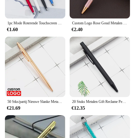
1pc Mode Roterende Touchscreen Balpen Aangepaste Gepersonaliseerde Logo Kantooraccessoires Reclamegeschenken Student Briefpapier
Custom Logo Rose Goud Metalen Balpennen Gepersonaliseerd Met Uw Eigen Naam Reclame Geschenken Student Briefpapier Kantoorbenodigdheden
€1.60
€2.40
50 Stks/partij Nieuwe Slanke Metalen Balpennen Rose Gold Custom Logo Reclame Belettering Gegraveerde Naam School Kantoorbenodigdheden Geschenken
20 Stuks Metalen Gift Reclame Pen Custom LOGO Student Briefpapier Kantoor Balpen Belettering Naam Promotionele Pen Groothandel
€21.69
€12.35