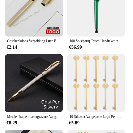
Geschenkdoos Verpakking Luxe Business School Student Kantoorbenodigdheden Vulpen Custom Logo Cadeau Voor Vriendje
100 Stks/partij Touch Handtekening Pen Custom Logo Qr Code 0.5Mm Zwarte Reclame Gel Pen Groothandel
€2.14
€56.99
Metalen balpen Lasergravure Aangepast logo Tekstgravure Geschenkpen Hoogwaardige commerciële reclamepen
10 Stks/set Aangepaste Logo Pen Retro Sleutel Styling Gepersonaliseerde Custom Pennen Kantoorbenodigdheden Schoolbenodigdheden Gegraveerde Naam Geschenken
€8.29
€5.89