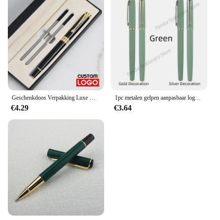
Geschenkdoos Verpakking Luxe Metalen Balpennen School Business Kantoor Handtekening Roller Pen Aangepaste Logo Student Briefpapier
1pc metalen gelpen aanpasbaar logo cadeau voor mannen aangepaste naam luxe premium pen kantoorbenodigdheden getuige de geschenk reclame pen
€4.29
€3.64