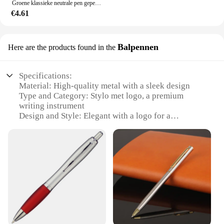
Groene klassieke neutrale pen gepersonaliseerde maatwerk logo gravure naam zakelijk kantoor handtekening pen reclame geschenken pen
€4.61
Balpennen
Here are the products found in the
Specifications:
Material: High-quality metal with a sleek design
Type and Category: Stylo met logo, a premium
writing instrument
Design and Style: Elegant with a logo for a
professional touch
Usage and Purpose: Ideal for various writing tasks,
from notes to signatures
Performance and Property: Smooth writing with a
reliable ink flow
Parts and Accessories: Comes with a set of
additional stylo met logos for versatility
Features:
|Wholesale|Vendors|