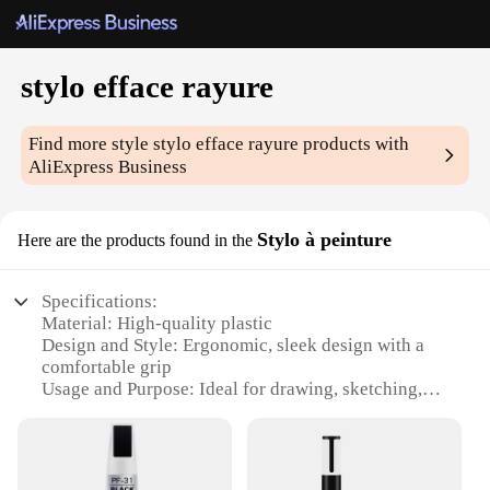
stylo efface rayure
Find more style
stylo efface rayure
products with
AliExpress Business
Stylo à peinture
Here are the products found in the
Specifications:
Material: High-quality plastic
Design and Style: Ergonomic, sleek design with a
comfortable grip
Usage and Purpose: Ideal for drawing, sketching,
and coloring
Performance and Property: Smooth, even ink flow
for consistent lines
Parts and Accessories: Comes with a replaceable ink