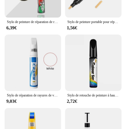
Stylo de peinture de réparation de rayures de voiture, stylo de retouche universel, séchage rapide, outil de réparation de rayures étanche pour vélo, moteur, bateau, voiture
Stylo de peinture portable pour réparation automobile, fixez-le! Pro Clear Coat Applicator Scratch Remover, Universal Automobile Car-Styling Care Tool, Applicateur
6,39€
1,56€
Stylo de réparation de rayures de voiture, stylo de retouche automatique, dissolvant de remplissage de peinture, marqueur de peinture de véhicule, kit transparent pour le style de voiture, soin de réparation de rayures
Stylo de retouche de peinture à haute brillance pour voitures, dissolvant de remplissage de stylo de réparation de rayures, marqueur de peinture, style automatique, outil d'entretien de réparation de rayures
9,03€
2,72€