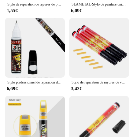
Stylo de réparation de rayures de peinture de voiture, stylo de retouche de document universel, perle blanche, dissolvant noir, accessoires
SEAMETAL-Stylo de peinture universel pour réparation de rayures de voiture, imperméable, peinture de réparation de couche automatique, stylos d'entretien, enlèvement des rayures, accessoires de voiture
1,55€
6,09€
Stylo professionnel de réparation de degré d'eau de peinture de voiture, outils de finition de peinture, dissolvant de rayures transparentes, étanche, non cubique en continu
Stylo de réparation de rayures de voiture, pinceau de peinture de voiture, stylo de réparation de rayures de porte de carrosserie, manteau transparent, stylo de réparation de style de lavage de voiture
6,69€
3,42€