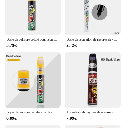
Stylo de peinture coloré pour réparation de rayures de voiture, applicateur de retouche transparent, entretien de la peinture automobile, accessoires de voiture, expédition rapide
Stylo de réparation de rayures de voiture, stylo de retouche automatique, dissolvant de remplissage de peinture, marqueur de peinture de véhicule, kit transparent pour le style de voiture, soin de réparation de rayures
5,79€
2,12€
Stylo de peinture de retouche de voiture étanche, dissolvant de remplissage de rayures de voiture, séchage rapide, outil de réparation de rayures, 12ml
Dissolvant de rayures de voiture, stylo de réparation sans coupure d'eau, stylo anti-rayures automatique transparent, étanche, accessoires de voiture
6,89€
7,99€