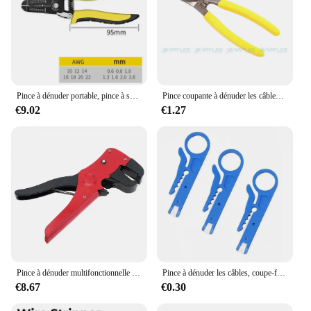
Pince à dénuder portable, pince à sertir, dénudage de câble, coupe-sertissage, outil à main pour électrique, 7 ", 0.6-2.6mm
Pince coupante à dénuder les câbles électriques, coupe-câble, outils à main, 6 po
€9.02
€1.27
Pince à dénuder multifonctionnelle portable en acier plastique, pince à sertir les câbles à ressort de Cristal, outil pratique
Pince à dénuder les câbles, coupe-fil, outil de sertissage, pince à sertir opaque, mini dénudage électrique portable, 10,3 pièces
€8.67
€0.30