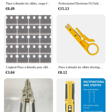
Pince à dénuder les câbles, coupe-fil, outil de sertissage, couteau à dénuder multiple, mini pince à sertir portable, dénudage électrique, coupe-fil droit
Professionnel Électricien Fil Outil Câble Fil Stripper Cutter Sertisseur Automatique Sertissage Pince À Décaper
€0.49
€15.13
Criajtool-Pince à dénuder pour câble réseau, pince à dénuder à lame de remplacement, 20 pièces
Pince à dénuder les câbles électriques, pince à dénuder, paire torsadée, UTP, STP, dénudeur de directions de données, multi-outils portables, 1PC
€3.04
€0.12