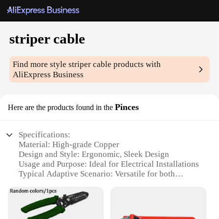
striper cable
Find more style
striper cable
products with
AliExpress Business
Pinces
Here are the products found in the
Specifications:
Material: High-grade Copper
Design and Style: Ergonomic, Sleek Design
Usage and Purpose: Ideal for Electrical Installations
Typical Adaptive Scenario: Versatile for both
Commercial and Residential Settings
Shape or Size or Weight or Quantity: Available in
Multiple Sizes and Quantities
Performance and Property: Durable, Reliable