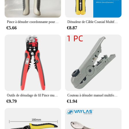
Pince à dénuder coordonnante pour électriciens, pince à sertir les câbles, entretien multifonctionnel, outil spécifique
Dénudeur de Câble Coaxial Multifonction, Outil à Main Pratique et Facile à Transporter
€5.66
€8.87
Outils de dénudage de fil Pince multi-outils YES-1R Coupe-dénudage 5 en 1 existent Fil de câble de sertissage Outils de réparation d'électricien
Couteau à dénuder manuel multifonctionnel, pince à câble coaxial, coupe-fil, outils à dénuder, 3 en 1
€9.79
€1.94