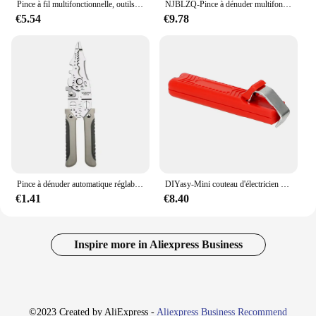
Pince à fil multifonctionnelle, outils de dénudage électriques, coupe-câble, dénudeur, UTP, STP, RG59, RG6, RG7, RG11
NJBLZQ-Pince à dénuder multifonctionnelle pour électricien, outils de dénudage, extracteur de câble réseau domestique, épluchage, 10 en 1
€5.54
€9.78
Pince à dénuder automatique réglable, pince à sertir, coupe-câble multifonctionnel, outil à main de borne
DIYasy-Mini couteau d'électricien réglable, câble en PVC, couteau à dénuder les câbles, manche en plastique, 8-28mm
€1.41
€8.40
Inspire more in Aliexpress Business
©2023 Created by AliExpress -
Aliexpress Business Recommend