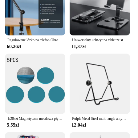
Regulowane łóżko na telefon Obrotowy o 360 stopni uchwyt dla leniwych Uchwyt z długim ramieniem Stojak na telefon o przekątnej 4 ~ 12,9 cala Boczny uchwyt na telefon
Uniwersalny uchwyt na tablet ze stopu aluminium do iPada Regulowany, elastyczny, składany, leniwy, stacjonarny uchwyt na telefon komórkowy na żywo
60,26zł
11,37zł
1/20szt Magnetyczna metalowa płytka do magnetycznego uchwytu samochodowego na telefon Uniwersalny stojak na naklejki z blachy żelaznej Uchwyt magnetyczny na telefon komórkowy
Pulpit Metal Steel multi-angle antypoślizgowy przenośny składany regulowany stojak uchwyt na IPad 2 3 4 Air Mini Tablet stojak uchwyt
5,55zł
12,04zł