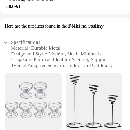
720 obracany metalowy samochodowy magnetyczny uchwyt na telefon składany stojak na telefon Magsafe odpowietrznik mocowanie magnetyczne wsparcie GPS dla wszystkich telefonów
38,69zł
Półki na rośliny
Here are the products found in the
Specifications:
Material: Durable Metal
Design and Style: Modern, Sleek, Minimalist
Usage and Purpose: Ideal for Seedling Support
Typical Adaptive Scenario: Indoor and Outdoor
Gardening
Shape or Size or Weight or Quantity: Compact,
Lightweight, Easy to Handle
Performance and Property: Sturdy, Rust-Resistant,
Long-Lasting
Features:
|Wholesale|Vendors|
**Enhanced Gardening Experience**