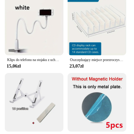
Klips do telefonu na stojaku z uchwytem Elastyczne długie ramię Leniwy uchwyt na gęsiej szyi Zacisk do iPhone'a 15 Pro Max Akcesoria Nowość
Oszczędzający miejsce przezroczysty organizer DVD/CD - łatwy w obsłudze stojak do przechowywania rozrywki w biurze domowym, idealny prezent na Boże Narodzenie
15,06zł
23,07zł