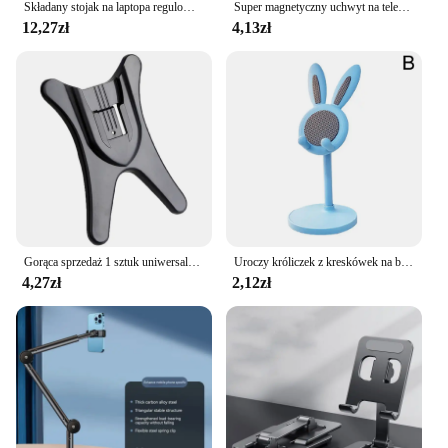
Składany stojak na laptopa regulowany przenośny uchwyt na notebooka z podstawką ABS do macbooka Air Pro akcesoria wygodne
Super magnetyczny uchwyt na telefon samochodowy na deskę rozdzielczą uchwyt na telefon komórkowy uchwyt magnetyczny w samochodzie dla iPhone 13 12 Samsung Redmi Xiaomi
12,27zł
4,13zł
Gorąca sprzedaż 1 sztuk uniwersalny wspornik lampy błyskowej stóp uchwyt stojak dostaw dla akcesoria do aparatu 2022 nowy A0z9
Uroczy króliczek z kreskówek na biurko Uchwyt na telefon komórkowy Stojak na smartfon Uchwyt na tablet Regulowany teleskopowy wspornik podnoszący dla leniwych
4,27zł
2,12zł