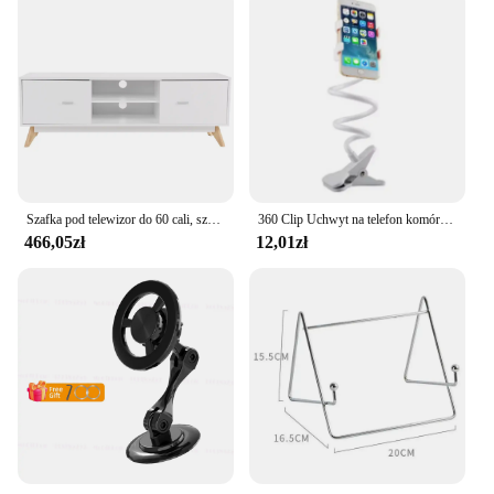
Szafka pod telewizor do 60 cali, szafka pod telewizor z 2 drzwiami, stolik pod telewizor, stojak pod telewizor z drewna, do salonu, sypialni, 140 x 40 x 48 cm
360 Clip Uchwyt na telefon komórkowy Stojak Przenośny Elastyczny Leniwy Łóżko Uchwyt na biurko Smartfony Stojak na biurko Podstawa 70 cm
466,05zł
12,01zł