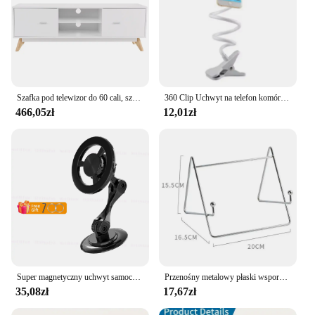
Szafka pod telewizor do 60 cali, szafka pod telewizor z 2 drzwiami, stolik pod telewizor, stojak pod telewizor z drewna, do salonu, sypialni, 140 x 40 x 48 cm
360 Clip Uchwyt na telefon komórkowy Stojak Przenośny Elastyczny Leniwy Łóżko Uchwyt na biurko Smartfony Stojak na biurko Podstawa 70 cm
466,05zł
12,01zł
Super magnetyczny uchwyt samochodowy na telefon Magsafe 720 Obrotowy stojak na telefon komórkowy Magnetyczny uchwyt wentylacyjny do Apple IPhone 15 14 Xiaomi
Przenośny metalowy płaski wspornik Nowy srebrny kreatywny stojak do czytania książek Podpórka na telefon komórkowy Ins Style Podpórka na biurko
35,08zł
17,67zł