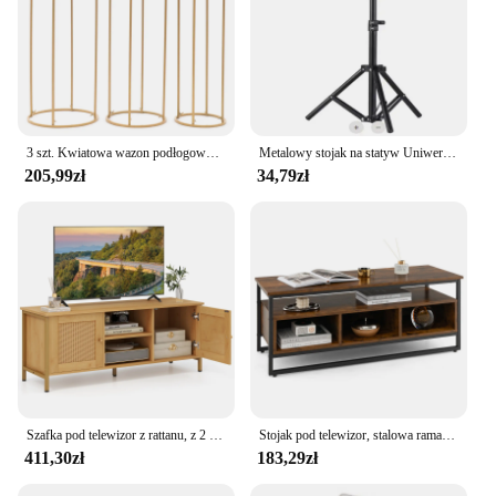
3 szt. Kwiatowa wazon podłogowy metalowa okrągła stojak na kwiaty dekoracja ślubna
Metalowy stojak na statyw Uniwersalny uchwyt do projektora z możliwością rozbudowy do interfejsu ze stopu aluminium 1,6 m o regulowanej wysokości do projektora
205,99zł
34,79zł
Szafka pod telewizor z rattanu, z 2 drzwiami i otwartymi półkami, stojak pod telewizor do 55 cali, stolik pod telewizor do salonu, sypialni, 120 x 40 x 48 cm
Stojak pod telewizor, stalowa rama z drewnianym blatem i otwartymi półkami, szafka pod telewizor, prostokątna, szafka pod telewizor, konsola medialna do salonu, 110 x 42,5 x 45 cm
411,30zł
183,29zł