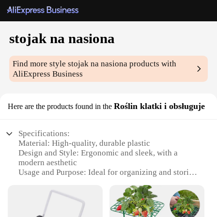
stojak na nasiona
Find more style
stojak na nasiona
products with
AliExpress Business
Roślin klatki i obsługuje
Here are the products found in the
Specifications:
Material: High-quality, durable plastic
Design and Style: Ergonomic and sleek, with a
modern aesthetic
Usage and Purpose: Ideal for organizing and storing
seeds, cuttings, and small plants
Performance and Property: Sturdy and stable,
designed to support various plant types
Parts and Accessories: Comes with multiple shelves