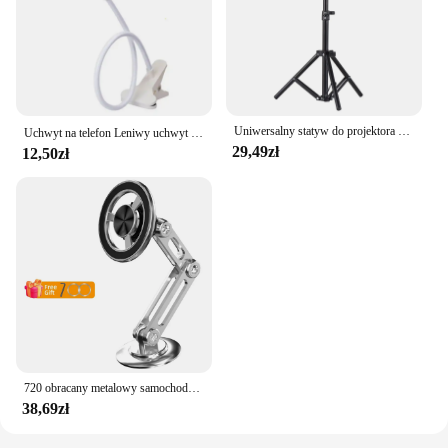
Uniwersalny statyw do projektora Rozciągliwy uchwyt do projektora Przenośny uchwyt ze stopu aluminium Regulowana wysokość do projektu LCD
Uchwyt na telefon Leniwy uchwyt na telefon komórkowy Uniwersalny uchwyt na wszystkie telefony Elastyczne długie ramię 360° ℃ Zmiana regulowanej długości
29,49zł
12,50zł
720 obracany metalowy samochodowy magnetyczny uchwyt na telefon składany stojak na telefon Magsafe odpowietrznik mocowanie magnetyczne wsparcie GPS dla wszystkich telefonów
38,69zł