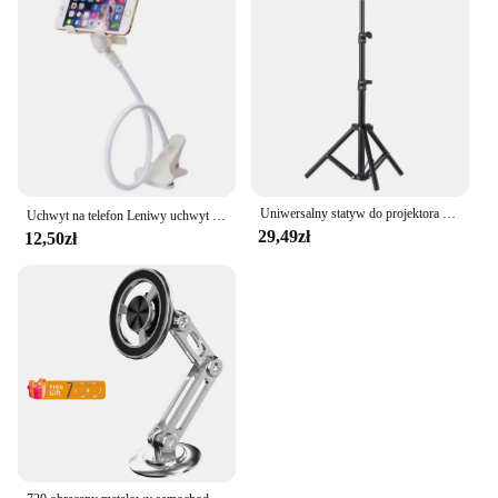
Uniwersalny statyw do projektora Rozciągliwy uchwyt do projektora Przenośny uchwyt ze stopu aluminium Regulowana wysokość do projektu LCD
Uchwyt na telefon Leniwy uchwyt na telefon komórkowy Uniwersalny uchwyt na wszystkie telefony Elastyczne długie ramię 360° ℃ Zmiana regulowanej długości
29,49zł
12,50zł