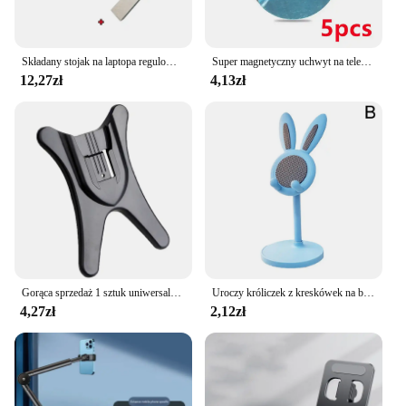
Składany stojak na laptopa regulowany przenośny uchwyt na notebooka z podstawką ABS do macbooka Air Pro akcesoria wygodne
Super magnetyczny uchwyt na telefon samochodowy na deskę rozdzielczą uchwyt na telefon komórkowy uchwyt magnetyczny w samochodzie dla iPhone 13 12 Samsung Redmi Xiaomi
12,27zł
4,13zł
Gorąca sprzedaż 1 sztuk uniwersalny wspornik lampy błyskowej stóp uchwyt stojak dostaw dla akcesoria do aparatu 2022 nowy A0z9
Uroczy króliczek z kreskówek na biurko Uchwyt na telefon komórkowy Stojak na smartfon Uchwyt na tablet Regulowany teleskopowy wspornik podnoszący dla leniwych
4,27zł
2,12zł