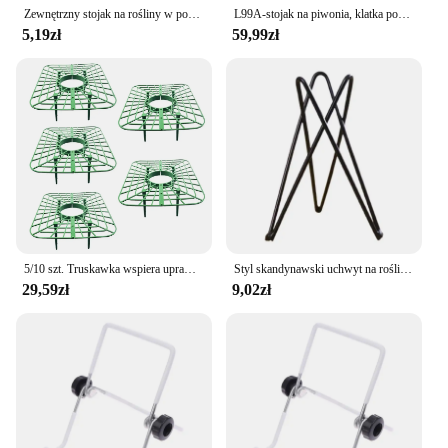
Zewnętrzny stojak na rośliny w pomieszczeniach Stojaki do uprawy truskawek Ochraniacz na rośliny Uchwyt na ramkę do uprawy
L99A-stojak na piwonia, klatka podtrzymująca piwonia, stojak na rośliny, stojak na rośliny, odpowiedni do róż, pomidorów, orzechów
5,19zł
59,99zł
5/10 szt. Truskawka wspiera uprawę wspornik stojaku rosnącego truskawki kwadratowe sadzenie plastikowy stojak narzędzia ogrodnicze
Styl skandynawski uchwyt na rośliny powietrzne metalowy stojak na doniczkę geometryczny żelazny uchwyt Tillandsia wyświetlacz do
29,59zł
9,02zł