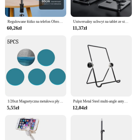
Regulowane łóżko na telefon Obrotowy o 360 stopni uchwyt dla leniwych Uchwyt z długim ramieniem Stojak na telefon o przekątnej 4 ~ 12,9 cala Boczny uchwyt na telefon
Uniwersalny uchwyt na tablet ze stopu aluminium do iPada Regulowany, elastyczny, składany, leniwy, stacjonarny uchwyt na telefon komórkowy na żywo
60,26zł
11,37zł
1/20szt Magnetyczna metalowa płytka do magnetycznego uchwytu samochodowego na telefon Uniwersalny stojak na naklejki z blachy żelaznej Uchwyt magnetyczny na telefon komórkowy
Pulpit Metal Steel multi-angle antypoślizgowy przenośny składany regulowany stojak uchwyt na IPad 2 3 4 Air Mini Tablet stojak uchwyt
5,55zł
12,04zł