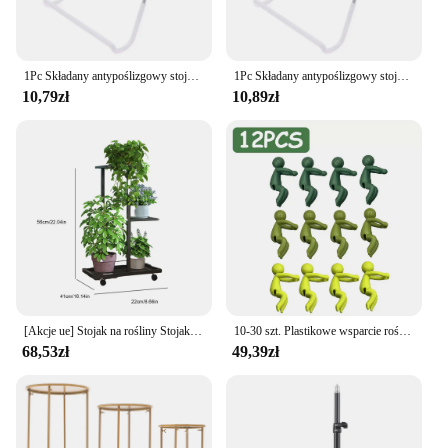
1Pc Składany antypoślizgowy stojak na tablet z telefonem Stojak na narzędzia kuchenne Półka Uchwyt do kiełkowania Stojak Uchwyt na słoik z nasionami
1Pc Składany antypoślizgowy stojak na tablet z telefonem Stojak na narzędzia kuchenne Półka Uchwyt do kiełkowania Stojak Uchwyt na słoik z nasionami
10,79zł
10,89zł
[Akcje ue] Stojak na rośliny Stojak na kwiaty na kółkach Półka do przechowywania kwiatów 3/7 poziomów Półka na kwiaty Stojak na rośliny Stojak ekspozycyjny do wnętrz
10-30 szt. Plastikowe wsparcie roślin rama stos rozmnażanie roślin wsparcie roślin Buddy wsparcie roślin szklarniowych stojak na rośliny hydroponiczne
68,53zł
49,39zł