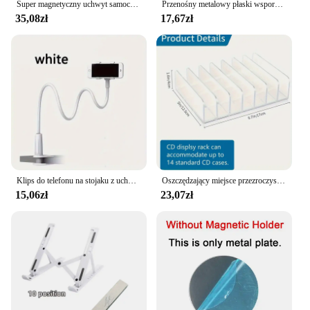
Super magnetyczny uchwyt samochodowy na telefon Magsafe 720 Obrotowy stojak na telefon komórkowy Magnetyczny uchwyt wentylacyjny do Apple IPhone 15 14 Xiaomi
Przenośny metalowy płaski wspornik Nowy srebrny kreatywny stojak do czytania książek Podpórka na telefon komórkowy Ins Style Podpórka na biurko
35,08zł
17,67zł
Klips do telefonu na stojaku z uchwytem Elastyczne długie ramię Leniwy uchwyt na gęsiej szyi Zacisk do iPhone'a 15 Pro Max Akcesoria Nowość
Oszczędzający miejsce przezroczysty organizer DVD/CD - łatwy w obsłudze stojak do przechowywania rozrywki w biurze domowym, idealny prezent na Boże Narodzenie
15,06zł
23,07zł