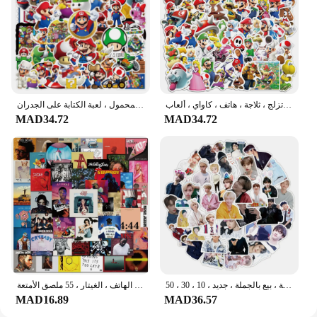
ملصقات كرتون سوبر ماريو للأطفال ، شارات مقاومة للماء ، ملصقات تصنعها بنفسك ، كمبيوتر محمول ، دفتر ملاحظات ، لوح تزلج ، ثلاجة ، هاتف ، كاواي ، ألعاب
سوبر ماريو بروس ملصقات أنيمي للماء للأطفال ، لويجي ، يوشي ، لوح التزلج ، دراجة ، الغيتار ، الكمبيوتر المحمول ، لعبة الكتابة على الجدران
MAD34.72
MAD34.72
ملصق فرقة رجالي كوري مقاوم للماء ، باد جرافيتي ، دفتر ملاحظات ، جيتار ، لوح تزلج ، شخصية ، عصرية ، بيع بالجملة ، جديد ، 10 ، 30 ، 50
غلاف ألبوم مغني الموضة ، اتجاه الشخصية ، ديي الهاتف ، الغيتار ، 55 ملصق الأمتعة
MAD16.89
MAD36.57