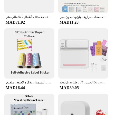
طابعة لاسلكية صغيرة محمولة ، ورق ملصقات حرارية ، بلوتوث بدون حبر ، BT ، ، Imprimante ، andid ، IOS ، Label
طابعة الجيب الحرارية اللاسلكية بلوتوث ، طباعة مكتب صغير ، ملصق التسمية ، عامل المنزل ، الصورة ، ملاحظة ، أطفال ، 57 مللي متر
MAD71.92
MAD11.28
طابعة حرارية صغيرة محمولة ، آلة صنع الملصقات بدون حبر ، طابعة استلام ، 53 الجيب ، 57 ، طباعة بلوتوث ، C19
طابعة حرارية صغيرة للمجلة ، صانع الملصقات ، سجل القصاصات ديي ، السفر ، الملاحظات ، التسمية ، مذكرة لاصقة ، ملصق
MAD16.44
MAD89.05