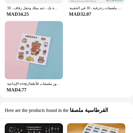
حقيبة ملصقات شفافة ، سلسلة غابة الشفق ، المناظر الطبيعية الفنية ، سجل القصاصات ، دفتر الخردة ، مذكرات ، ملصقات زخرفية ، 30 في الحقيبة
ملصقات مخصصة مع شعار الشركة ، ملصقات شخصية ، مقاومة للماء وتصميم الملصقات الخاصة بك ، عيد ميلاد وحفل زفاف ، 50 *
MAD34.25
MAD32.07
الإبداعية scrapبها بنفسك سكرابوكينغ ملصقات ملونة لطيف القرطاسية ملصقا الكرتون كتيب مذكرات اكسسوارات الديكور ملصقات للأطفال
MAD4.77
القرطاسية ملصقا
Here are the products found in the