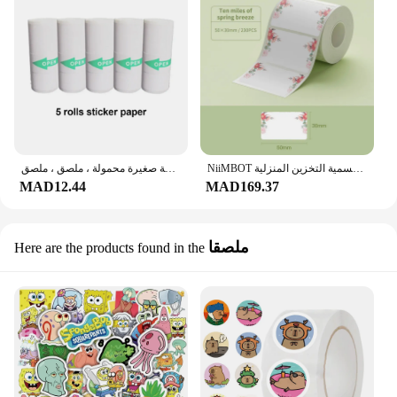
NiiMBOT مقاوم للماء ورقة تسمية اللون ، لتقوم بها بنفسك ملصقات الطباعة ، ورقة التسمية التخزين المنزلية ، B1 B21 B203 B3S
طابعة حرارية لاسلكية ذاتية اللصق بدون حبر ، طابعة صغيرة محمولة ، ملصق ، ملصق
MAD12.44
MAD169.37
ملصقا
Here are the products found in the