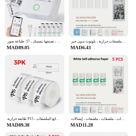
طابعة لاسلكية صغيرة محمولة ، ورق ملصقات حرارية ، بلوتوث بدون حبر ، BT ، ، Imprimante ، andid ، IOS ، Label
طابعة حرارية صغيرة محمولة بدون حبر للأطفال ، صانع ملصقات ، بلوتوث ، طابعة جيب صغيرة ، تصنعها بنفسك ، 57: طباعة صور
MAD89.05
MAD6.43
طابعة جيب صغيرة محمولة ، طابعة ملصقات ، 13 ورقة لفة ، ملاحظات ، صور ، ملصقات ، ملصقات ، ملصقات ، إيصالات
طابعة حرارية P15 ، مشابهة لصانع الملصقات D11 D101 D110 ، طابعة محمولة ذاتية اللصق ، طابعة لاسلكية مزودة بخاصية البلوتوث
MAD89.38
MAD11.28