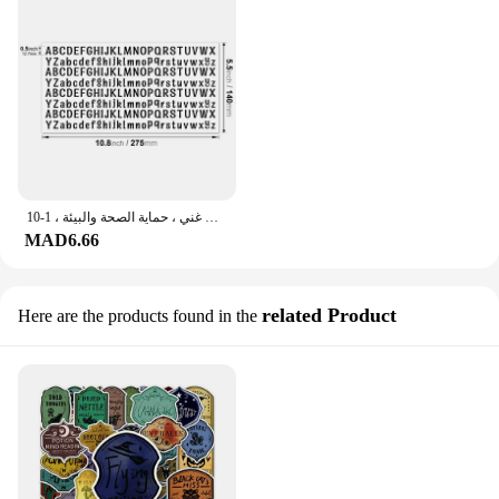
ملصقات حروف للقصاصات ، طباعة جميلة ، نمط واضح ، متين ، محتوى غني ، حماية الصحة والبيئة ، 1-10
MAD6.66
related Product
Here are the products found in the