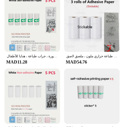
ورق طباعة حراري ملون ، ملصق لاصق ، HD ، أبيض ، ذاتي اللصق ، ملصقات ، مناسب للطابعة الصغيرة المحمولة ، 57:
طابعة حرارية صغيرة محمولة للفتيات ، طابعة ملصقات ، متوافقة مع دفتر اليومية ، مذكرة ، صورة ، جراب طباعة ، هدايا للأطفال
MAD11.28
MAD54.76