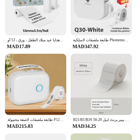
طابعة ملصقات لاسلكية Phomemo Q30 ، طابعة محمولة بجيب ، ملصق سعر حراري ، علامة ملصق ، استخدام منزلي ومكتبي
طابعة حرارية صغيرة لاصقة للهاتف ، محمولة ، لاسلكية ، طابعات إيصالات ، هدايا عيد ميلاد الطفل ، ورق ، 53 أو
MAD17.89
MAD347.92
B21/B1/B3S مکمل سفید سیریز تھرمل لیبل اسٹیکر پیپر پرنٹ ایبل 20-50mm
طابعة ملصقات لاصقة محمولة P12 ، آلة تسمية صغيرة ، بلوتوث ، طباعة نافرة من الحبر ، طابعة جيب ، ملصق 3PK ، ملصق مستمر
MAD215.03
MAD34.25