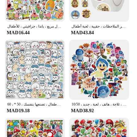
ملصقات كرتونية كابيبارا لطيفة ، من من من الكابيبارا/لفة ، مقاومة للماء ، للهاتف ، الغيتار ، الكمبيوتر المحمول ، دفتر الملاحظات ، حقيبة ، لعبة أطفال
مجموعة من 50 ملصق كرتون ، مقاومة للماء ، لطيف ، إسفنجة ، بنطال مربع ، باندا ، جرافيتي ، للأطفال
MAD16.44
MAD43.84
ملصقات أنيمي للأطفال ، ملصقات فينيل ، جرافيتي ، لوح التزلج ، لابتوب ، جيتار ، ثلاجة ، هاتف ، لعبة ، جديد ، 10/50
ملصقات شيكاوا لطيفة للأطفال ، تصنعها بنفسك ، 50 * ، 60 * ،
MAD19.18
MAD38.92