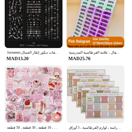
اسم مخصص مقاوم للماء ، ملصقات قرطاسية لاصقة ، تخصيص ملصق الاسم الأول للأطفال ، علامة القرطاسية المدرسية ،
Jurnamm-ملصقات ديكور إطار الجمال ، Cut بها بنفسك قطع الكولاج ، مواد سكرابوكينغ ، ملصق مقاوم للماء للحيوانات الأليفة ، القرطاسية ، 3 قطعة لكل حزمة
MAD13.20
MAD25.76
علامات تبويب مغلفة لكتاب الكتاب المقدس ، علامات تبويب تسميات الكتاب المقدس للنساء والرجال ، علامات تبويب الكتاب المقدس للقراءة والدراسة ، لوازم القرطاسية ، 5 أوراق
الكرتون الوردي ملصق على الجدران مقاوم للماء ، الزخرفية الجمالية ، الأمتعة ، كمبيوتر محمول ، الغيتار ، مجلة ، سجل القصاصات ، ملصقات الاطفال ، 10 قطعة ، 30 قطعة ، 50 قطعة