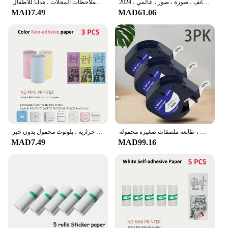
طابعة حرارية محمولة صغيرة عالية الدقة ، 57 مللي متر ، ورق ذاتي اللصق ، ملصق لاصق ، طباعة هاتف ، صورة ، صور ، عالمي ، 2024
طابعة ملصقات حرارية صغيرة مع ورق طباعة 10 لفات ، طابعة محمولة ، طابعة جيب لملاحظات المجلات ، هدايا للأطفال
MAD7.49
MAD61.06
صانع الملصقات ، طابعة ملصقات صغيرة محمولة ، LetraTag ، طابعة ملصقات محمولة باليد مع شريط لاصق
طابعة صور عالية الدقة لطيفة ، علامة لاصقة حرارية ، بلوتوث محمول بدون حبر Makeid ، متعدد الوظائف ، طباعة مصغرة للملصقات
MAD7.49
MAD99.16