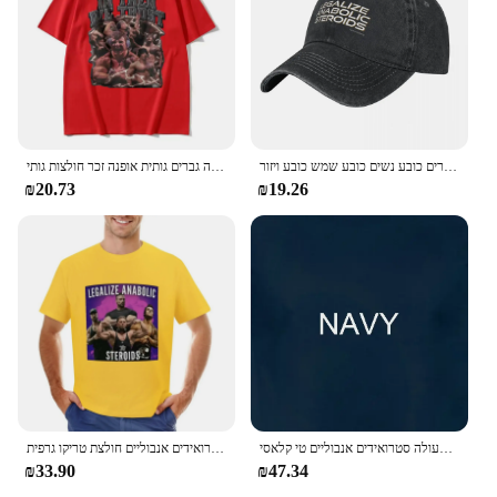
לגליזציה של אופנה סטרואידים אנבוליים כובע בייסבול הגיע כובע גברים כובע נשים כובע שמש כובע ויזור
מגג תאומים משאבת סטרואידים כיסוי חולצה בגודל גודל עבור גברים נשים גוף אופנה גברים גותית אופנה זכר חולצות גותי
₪20.73
₪19.26
לגליזציה של פעולה סטרואידים אנבוליים טי קלאסי
גברים בגדים חדשים בקיץ לגליזציה סטרואידים אנבוליים חולצת טריקו גרפית mens t חולצות גברים מזדמנים גברים מסוגנן בגדים harajuku
₪33.90
₪47.34