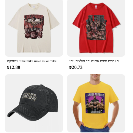
מגג תאומים משאבת סטרואידים כיסוי חולצה בגודל גודל עבור גברים נשים גוף אופנה גברים גותית אופנה זכר חולצות גותי
מצחיקה mike mike mike mike mike mike mike muke mitzer גברים נשים חדר כושר שרירן חולצות שרוול קצר חולצת כותנה טהורה
₪12.80
₪20.73