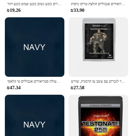
גברים בגדים חדשים בקיץ לגליזציה סטרואידים אנבוליים חולצת טריקו גרפית mens t חולצות גברים מזדמנים גברים מסוגנן בגדים harajuku
לגליזציה של אופנה סטרואידים אנבוליים כובע בייסבול הגיע כובע גברים כובע נשים כובע שמש כובע ויזור
₪19.26
₪33.90
טסטוסטרון מגבר לגברים עם עשב עז חרמנית, שורש maca שורש transdermal כוח סיבולת 30 תיקונים
לגליזציה של פעולה סטרואידים אנבוליים טי קלאסי
₪47.34
₪27.58