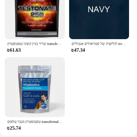
לגליזציה של סטרואידים אנבוליים trenbolone קלאסי של מטיב
שריר בניין קיצוני טסטוסטרון transdermal טלאים סטרואידים המאיץ אנבוליים, עם ויטמין b6 טלאים, עשוי בארה "ב.
₪61.63
₪47.34
טסטוסטרון מגבר טלאים transdermal לגברים
₪25.74