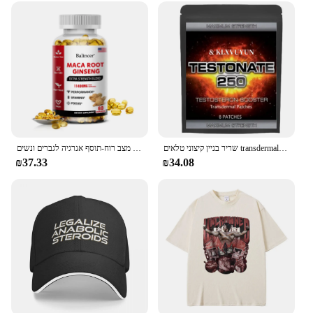
mind. The high-quality materials and robust
construction ensure that the equipment is safe for
both medical professionals and patients. The set is
easy to clean and maintain, ensuring that it remains
hygienic and ready for use at all times. As a
wholesale supplier or vendor, you can trust in the
reliability of this equipment to meet the needs of
your clients and patients alike.
שריר בניין קיצוני טלאים transdermal סטרואידים המאיץ אנבוליים, עם ויטמין b6 טלאים, עשוי בארה "ב.
שורש מאקה אורגני + ג 'ינסנג לחלץ כמוסות-סיבולת & מצב רוח-תוסף אנרגיה לגברים ונשים
₪37.33
₪34.08