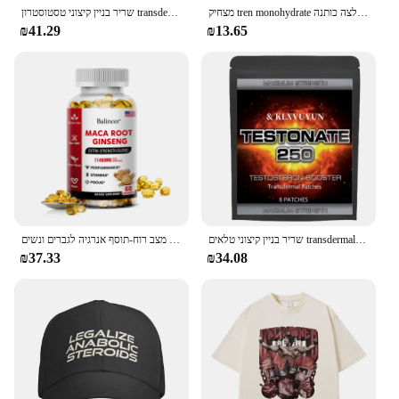
מצחיק tren monohydrate סטרואידים אנבוליים חולצת טריקו גברים נשים וינטג 'היפ הופ שרוול קצר חולצה כותנה
שריר בניין קיצוני טסטוסטרון transdermal טלאים סטרואידים המאיץ אנבוליים, עם ויטמין b6 טלאים, עשוי בארה "ב.
₪41.29
₪13.65
שריר בניין קיצוני טלאים transdermal סטרואידים המאיץ אנבוליים, עם ויטמין b6 טלאים, עשוי בארה "ב.
שורש מאקה אורגני + ג 'ינסנג לחלץ כמוסות-סיבולת & מצב רוח-תוסף אנרגיה לגברים ונשים
₪37.33
₪34.08