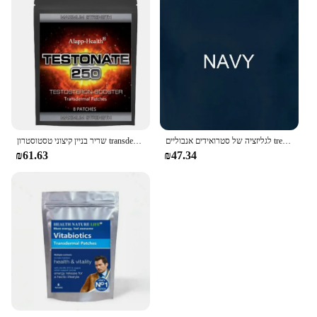
לגליזציה של סטרואידים אנבוליים trenbolone קלאסי של מטיב
שריר בניין קיצוני טסטוסטרון transdermal טלאים סטרואידים המאיץ אנבוליים, עם ויטמין b6 טלאים, עשוי בארה "ב.
₪61.63
₪47.34