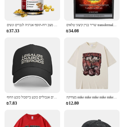
שריר בניין קיצוני טלאים transdermal סטרואידים המאיץ אנבוליים, עם ויטמין b6 טלאים, עשוי בארה "ב.
שורש מאקה אורגני + ג 'ינסנג לחלץ כמוסות-סיבולת & מצב רוח-תוסף אנרגיה לגברים ונשים
₪37.33
₪34.08
מצחיקה mike mike mike mike mike mike mike muke mitzer גברים נשים חדר כושר שרירן חולצות שרוול קצר חולצת כותנה טהורה
לגליזציה סטרואידים אנבוליים כובע בייסבול כובע החוף trucker כובע בייסבול עבור גברים נשים גברים
₪7.83
₪12.80