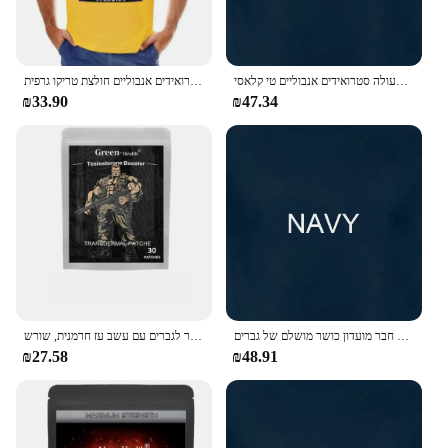
לגליזציה של פעולה סטרואידים אנבוליים טי קלאסי
גברים בגדים חדשים בקיץ לגליזציה סטרואידים אנבוליים חולצת טריקו גרפית mens t חולצות גברים מזדמנים גברים מסוגנן בגדים harajuku
₪33.90
₪47.34
לגליזציה אסטרונאוטית סטרואידים אנבוליים לגברים חבר מועדון כושר מושלם של גברים
טסטוסטרון מגבר לגברים עם עשב עז חרמנית, שורש maca שורש transdermal כוח סיבולת 30 תיקונים
₪27.58
₪48.91