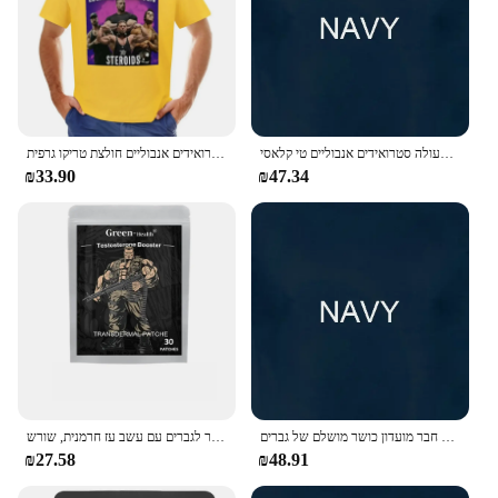
לגליזציה של פעולה סטרואידים אנבוליים טי קלאסי
גברים בגדים חדשים בקיץ לגליזציה סטרואידים אנבוליים חולצת טריקו גרפית mens t חולצות גברים מזדמנים גברים מסוגנן בגדים harajuku
₪33.90
₪47.34
לגליזציה אסטרונאוטית סטרואידים אנבוליים לגברים חבר מועדון כושר מושלם של גברים
טסטוסטרון מגבר לגברים עם עשב עז חרמנית, שורש maca שורש transdermal כוח סיבולת 30 תיקונים
₪27.58
₪48.91