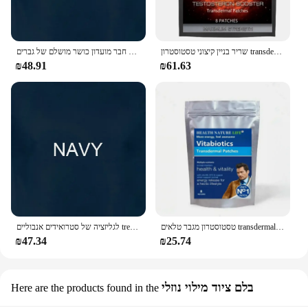
שריר בניין קיצוני טסטוסטרון transdermal טלאים סטרואידים המאיץ אנבוליים, עם ויטמין b6 טלאים, עשוי בארה "ב.
לגליזציה אסטרונאוטית סטרואידים אנבוליים לגברים חבר מועדון כושר מושלם של גברים
₪48.91
₪61.63
טסטוסטרון מגבר טלאים transdermal לגברים
לגליזציה של סטרואידים אנבוליים trenbolone קלאסי של מטיב
₪47.34
₪25.74
בלם ציוד מילוי נוזלי
Here are the products found in the