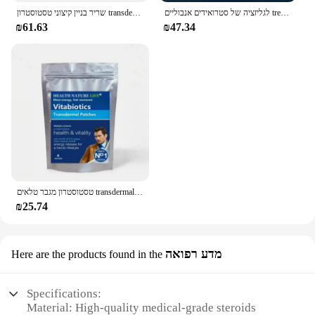
לגליזציה של סטרואידים אנבוליים trenbolone קלאסי של מטיב
שריר בניין קיצוני טסטוסטרון transdermal טלאים סטרואידים המאיץ אנבוליים, עם ויטמין b6 טלאים, עשוי בארה "ב.
₪61.63
₪47.34
טסטוסטרון מגבר טלאים transdermal לגברים
₪25.74
מדע רפואה
Here are the products found in the
Specifications:
Material: High-quality medical-grade steroids