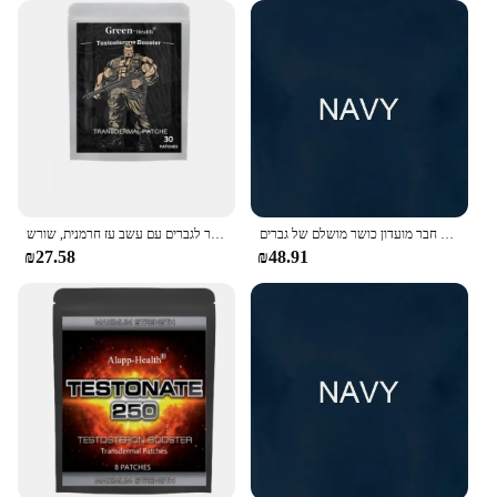
לגליזציה אסטרונאוטית סטרואידים אנבוליים לגברים חבר מועדון כושר מושלם של גברים
טסטוסטרון מגבר לגברים עם עשב עז חרמנית, שורש maca שורש transdermal כוח סיבולת 30 תיקונים
₪27.58
₪48.91