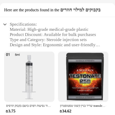
בקבוקים למילוי חוזרים
Here are the products found in the
Specifications:
Material: High-grade medical-grade plastic
Product Discount: Available for bulk purchases
Type and Category: Steroide injection sets
Design and Style: Ergonomic and user-friendly
Usage and Purpose: For repeated steroid injections
Performance and Property: Durable and leak-proof
Parts and Accessories: Includes multiple syringes
and needles
Features:
**Efficient and Reliable Injection Sets**
The steroide injection sets are designed to provide a
reliable and efficient solution for medical
professionals and individuals who require repeated
steroid injections. Made from high-grade medical-
שריר בניין קיצוני טסטוסטרון transdermal טלאים סטרואידים המאיץ אנבוליים, עם ויטמין b6 טלאים, עשוי בארה "ב.
בושם מנפק משאבת בושם הזרקת פלסטיק מתאם מכונת מזרק עבור נסיעות רפרם בושם בקבוק תרסיס
grade plastic, these sets are durable and resistant to
₪3.75
₪34.62
wear and tear, ensuring long-lasting use. The