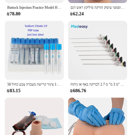
Buttock Injection Practice Model Hip Muscle Injection Training Tool
נקבה איפור תרגיל סיליקון ראש דגם, קוסמטי עיסוק הזרקה סיליקון ראש דגם
₪78.80
₪62.24
אנדוסקופיה רתיק 0 מ "מ 3 מ" מ 2.7 לבדיקה באף או ניתוח
50 יח'\חבילה פלסטיק סטרילי פלסטיק חד פעמי איסוף דם צינור נתרן ציטראט 1:9 צינור קרישה מעבדה צבע כחול
₪83.15
₪686.76