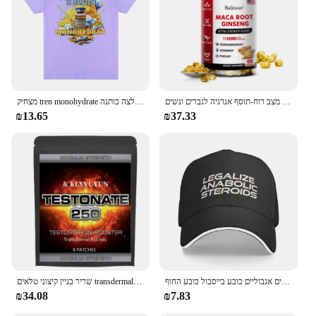
שורש מאקה אורגני + ג 'ינסנג לחלץ כמוסות-סיבולת & מצב רוח-תוסף אנרגיה לגברים ונשים
מצחיק tren monohydrate סטרואידים אנבוליים חולצת טריקו גברים נשים וינטג 'היפ הופ שרוול קצר חולצה כותנה
₪13.65
₪37.33
לגליזציה סטרואידים אנבוליים כובע בייסבול כובע החוף trucker כובע בייסבול עבור גברים נשים גברים
שריר בניין קיצוני טלאים transdermal סטרואידים המאיץ אנבוליים, עם ויטמין b6 טלאים, עשוי בארה "ב.
₪34.08
₪7.83