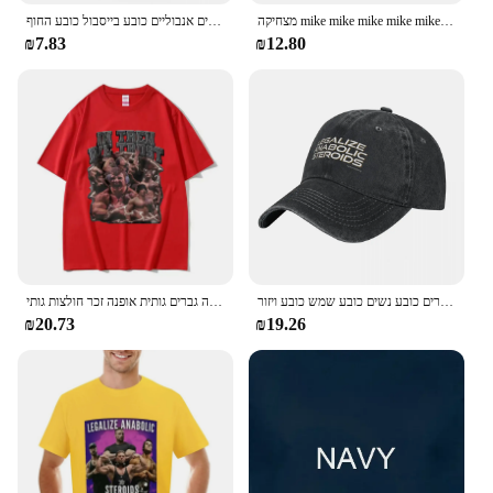
מצחיקה mike mike mike mike mike mike mike muke mitzer גברים נשים חדר כושר שרירן חולצות שרוול קצר חולצת כותנה טהורה
לגליזציה סטרואידים אנבוליים כובע בייסבול כובע החוף trucker כובע בייסבול עבור גברים נשים גברים
₪7.83
₪12.80
לגליזציה של אופנה סטרואידים אנבוליים כובע בייסבול הגיע כובע גברים כובע נשים כובע שמש כובע ויזור
מגג תאומים משאבת סטרואידים כיסוי חולצה בגודל גודל עבור גברים נשים גוף אופנה גברים גותית אופנה זכר חולצות גותי
₪20.73
₪19.26