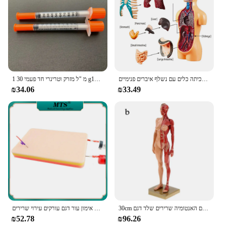
ensure they have the necessary supplies to meet the
demands of their patients. Whether you are a small
clinic or a large hospital, these sets are an essential
addition to your medical supplies, providing you
with the tools you need to deliver effective and safe
steroid injections.
אדם טורסו גוף דגם האנטומיה אנטומיים רפואי בכיתה כלים עם נשלף איברים פנימיים
1 מ "ל מזרק וטרינרי חד פעמי 30 g13mm מזרק אינסולין סטרילי עבור חיות מחמד חיות מחמד כובע כתום פלסטיק מתקן נוזלי
₪34.06
₪33.49
30cm שרף אדם האנטומיה שרירים שלד דגם Dropshipping
רב תכליתי דם-החזרת וריד מודל אימון הזרקת מודול לנקב אימון עור דגם עורקים עירוי שרירים
₪52.78
₪96.26