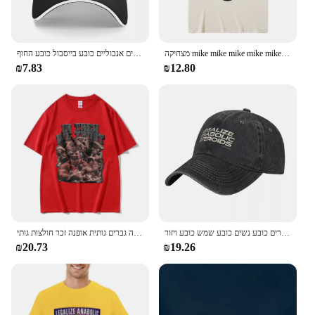
מצחיקה mike mike mike mike mike mike mike muke mitzer גברים נשים חדר כושר שרירן חולצות שרוול קצר חולצת כותנה טהורה
לגליזציה סטרואידים אנבוליים כובע בייסבול כובע החוף trucker כובע בייסבול עבור גברים נשים גברים
₪7.83
₪12.80
לגליזציה של אופנה סטרואידים אנבוליים כובע בייסבול הגיע כובע גברים כובע נשים כובע שמש כובע ויזור
מגג תאומים משאבת סטרואידים כיסוי חולצה בגודל גודל עבור גברים נשים גוף אופנה גברים גותית אופנה זכר חולצות גותי
₪20.73
₪19.26