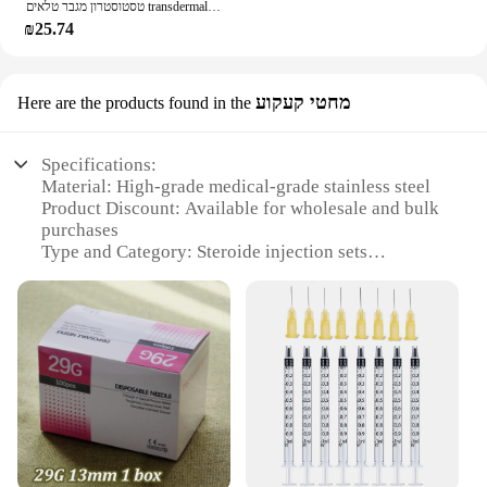
טסטוסטרון מגבר טלאים transdermal לגברים
₪25.74
מחטי קעקוע
Here are the products found in the
Specifications:
Material: High-grade medical-grade stainless steel
Product Discount: Available for wholesale and bulk
purchases
Type and Category: Steroide injection sets
Design and Style: Ergonomically designed for
precision and ease of use
Usage and Purpose: For professional tattoo artists
and body art enthusiasts
Typical Adaptive Scenario: Suitable for both home
and professional tattoo studios
Shape or Size or Weight or Quantity: Comes in a
variety of sets to cater to different needs
Features: