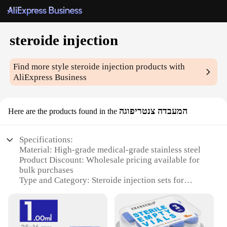
steroide injection
Find more style
steroide injection
products with
AliExpress Business
המעבדה צנטריפוגה
Here are the products found in the
Specifications:
Material: High-grade medical-grade stainless steel
Product Discount: Wholesale pricing available for
bulk purchases
Type and Category: Steroide injection sets for
professional use
Design and Style: Ergonomic and user-friendly
design
Usage and Purpose: Precision steroide injection for