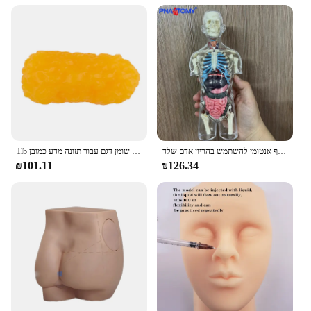
שקוף אדם גוף אנטומי להשתמש בהריון אדם שלד DIY האנטומיה דגם חינוכיים ציוד למדעי 4D מאסטר
1lb מציאותי אדם גוף שומן העתק כדי לשמור על כושר משקל אובדן המוטיבציה & תזכורת שומן דגם עבור תזונה מדע כמובן
₪101.11
₪126.34