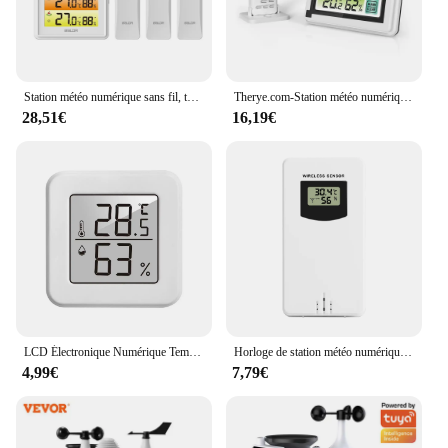
Station météo numérique sans fil, température, humidité, compteur, baromètre coloré, prévision, phase de lune, réveil avec 3 capteurs, #20
Therye.com-Station météo numérique, capteur de température et d'humidité sans fil, intérieur et extérieur, hygromètre
28,51€
16,19€
LCD Électronique Numérique Température Humidité Mètre Therye.com Hygromètre NikExtérieur Station Météo Horloge HTC-1 HTC-2
Horloge de station météo numérique, température et humidité intérieures et extérieures, compteur électronique sans fil, prévision météo, horloge de table
4,99€
7,79€