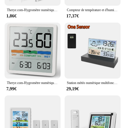
Therye.com-Hygromètre numérique LCD, intérieur, pièce, électronique, température, humidité, capteur, jauge, station météo pour la maison
Compteur de température et d'humidité sans fil intérieur et extérieur, grand écran, horloge météo, écran tactile LCD, document, 1 ensemble
1,86€
17,37€
Therye.com-Hygromètre numérique LCD, Jauge d'humidité intérieure, Station météo, Moniteur intelligent, Bureau à domicile, Mode
Station météo numérique multifonctionnelle, prévisions météo, réveil intérieur et extérieur, capteur de température, compteur d'humidité, calendrier
7,99€
29,19€