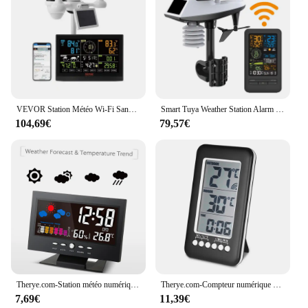
VEVOR Station Météo Wi-Fi Sans Fil 7-en-1 Capteur Extérieur Écran Couleur 7,5 po
Smart Tuya Weather Station Alarm Wifi Digital Wind Speed Direction Rainfall Light Index Air Quality Temperature Humidity Meter
104,69€
79,57€
Therye.com-Station météo numérique, hygromètre, calendrier, température, humidité, horloge, tendance, alarme, niveau de confort
Therye.com-Compteur numérique LCD sans fil avec fonction horloge, thermomètres électroniques de température, station météo intérieure et extérieure
7,69€
11,39€