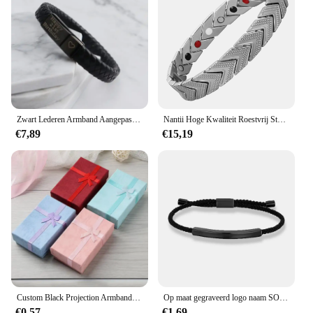
Zwart Lederen Armband Aangepaste Persoonlijkheid Graveren Logo Rvs Magneet Gesp Armband Mannen Vrouwen Geschenken Sieraden
Nantii Hoge Kwaliteit Roestvrij Staal Magnetische Armbanden Voor Mannen Zwarte Kleur Link Chain Op De Hand Sieraden Geschenken
€7,89
€15,19
Custom Black Projection Armband Rvs Cirkelvormige Projectie Armband Verstelbare Heren En Dames Universele Armband
Op maat gegraveerd logo naam SOS nummer armband zwart roestvrij staal ID armband mannen vrouwen paar verstelbare gevlochten touw sieraden
€0,57
€1,69