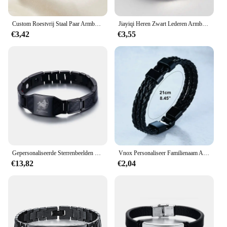
Custom Roestvrij Staal Paar Armband Set Zwart Geweven Met Hart Magnetische Zuigarmband Voor Dames Heren Sieraden Accessoires
Jiayiqi Heren Zwart Lederen Armband Klassiek Roestvrij Staal Invoegen Dubbellaags Vlecht Armbanden Voor Mannen Groothandel Custom
€3,42
€3,55
Gepersonaliseerde Sterrenbeelden Zodiac Boogschutter Zwart Roestvrij Staal Carbon Mannen Armband Bio Therapie Aanpassen Tool
Vnox Personaliseer Familienaam Armbanden Voor Mannen Zwart Gelaagd Gevlochten Leer, Roestvrijstalen Bedels Op Maat Gemaakte Vaderdag Cadeau Vader
€13,82
€2,04