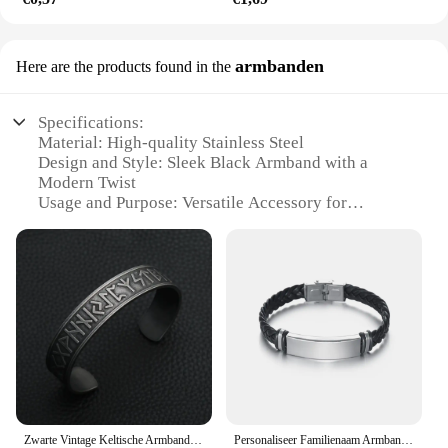
armbanden
Here are the products found in the
Specifications:
Material: High-quality Stainless Steel
Design and Style: Sleek Black Armband with a
Modern Twist
Usage and Purpose: Versatile Accessory for
Everyday Wear
Shape or Size: Adjustable to Fit Most Wrist Sizes
Performance and Property: Durable and Resistant to
Corrosion
Parts and Accessories: Comes as a Set with Multiple
Options
Features:
**Elegant Craftsmanship and Durability**
Crafted from premium stainless steel, these stalen
heren armbanden met zwart are not only a fashion
Zwarte Vintage Keltische Armband Nordic Rvs Boom Van Het Leven Viking Armband Mannen Amulet Sieraden Gift Dropshipping
Personaliseer Familienaam Armbanden Voor Mannen Zwart Gelaagd Gevlochten Leer Met Roestvrijstalen Bedels Custom Kerstcadeau
statement but also a testament to durability. The