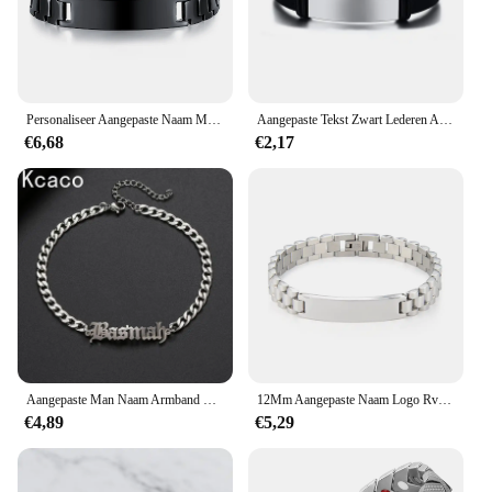
Personaliseer Aangepaste Naam Mannen Rvs Armband Zwart 21Cm Horlogeband Glad Grave Logo Id Armbanden Cadeau Sieraden
Aangepaste Tekst Zwart Lederen Armbanden Graveren Logo Naam Rvs Armband Voor Vrouwen Mannen Groothandel Partij
€6,68
€2,17
Aangepaste Man Naam Armband Roestvrij Staal Mannelijke Id Armbanden Met 5Mm Breedte Cubaanse Ketting Gepersonaliseerde Jongen Mannen Naamplaat Sieraden
12Mm Aangepaste Naam Logo Rvs Mannen Armband Voor Vrouwen Horlogeband Zwart Graveren Tekst Id Armbanden Cadeau Sieraden
€4,89
€5,29