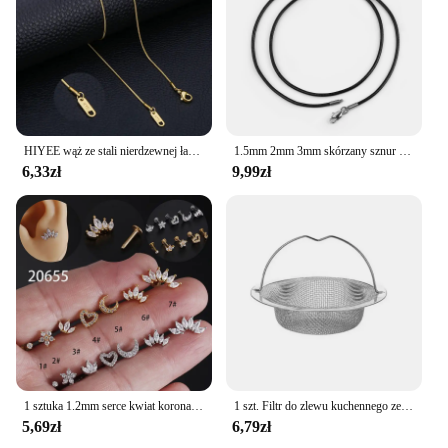
HIYEE wąż ze stali nierdzewnej łańcuszek naszyjnik łańcuszek dla DIY dla kobiet komponenty do wyrobu biżuterii zawieszki homary zapinki hurtowe
1.5mm 2mm 3mm skórzany sznur czarny naszyjnik łańcuch ze stali nierdzewnej karabińczyk złącze okrągłe woskowane liny dla kobiet mężczyzn
6,33zł
9,99zł
1 sztuka 1.2mm serce kwiat korona kolczyki na chrząstkę ze stali nierdzewnej cyrkon muszla wieża Tragus Stud Labret przekłuwanie pleców biżuteria
1 szt. Filtr do zlewu kuchennego ze stali nierdzewnej, łapacz pozostałości żywności na śmieci/łapywacza włosów, utrzymuje wannę
5,69zł
6,79zł