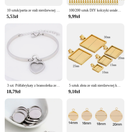
10 sztuk/partia ze stali nierdzewnej puste Cabochon baza ustawienie Charms wisiorek fit 6 8 10 12 14 16 18 20 25 30mm tworzenia biżuterii
100/200 sztuk DIY kolczyki ustalenia kolczyki zatrzaski haczyki ze stali nierdzewnej hipoalergiczne akcesoria do robienia kolczyków hak Earwire
5,53zł
9,99zł
3 szt. Półfabrykaty z bransoletka ze stali nierdzewnej podstawą pasują do 12mm serduszka z kaboszonem i tacami do tworzenia biżuterii
5 sztuk złota ze stali nierdzewnej kwadratowe puste podstawy dla wisiorki taca 10/15/20/25/30mm Cabochon bazy ustawienie elementy do wyrobu biżuterii
18,79zł
9,10zł