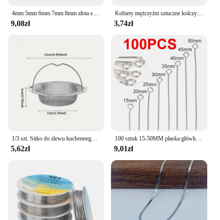
4mm 5mm 6mm 7mm 8mm złota stal nierdzewna Jump pierścienie otwarte podział pierścień złącza dla DIY elementy do wyrobu biżuterii hurtowych przedmiotów
Kobiety mężczyźni sztuczne kolczyki kolczyk w nosie modne punk Non Piercing zacisk na nos ze stali nierdzewnej perforacja przegrody biżuteria do ciała
9,08zł
3,74zł
1/3 szt. Sitko do zlewu kuchennego z uchwytem i korkiem wymienny kosz spustowy filtr siatkowy ze stali nierdzewnej otwór na odpady
100 sztuk 15-50MM płaska główka ze stali nierdzewnej szpilki z główką oka komponenty do biżuterii na materiały do wyrobu biżuterii szpilki z główką kulkową akcesoria
5,62zł
9,01zł