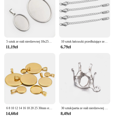
5 sztuk ze stali nierdzewnej 18x25mm 30x40mm owalny rozmiar wewnętrzny wisiorek Cabochon baza Cameo puste ustawienie taca charms dla DIY biżuteria
10 sztuk łańcuszki przedłużające ze stali nierdzewnej z zapięciami homara złącze Link naszyjnik ogon Making DIY akcesoria do bransoletek
11,19zł
6,79zł
6 8 10 12 14 16 18 20 25 30mm stal stalowy wisiorek Cabochon Cameo podstawa taca Bezel puste dla Demo Cabochons tworzenia biżuterii
30 sztuk/partia ze stali nierdzewnej klamry do ustawiania pazurów Charms 5/6/7/8mm do wyrobu biżuterii narzędzia z kryształu górskiego koraliki DIY wisiorek
14,60zł
8,49zł