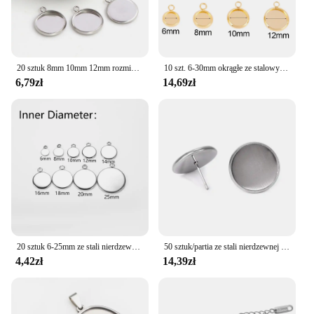
20 sztuk 8mm 10mm 12mm rozmiar wewnętrzny ze stali nierdzewnej jednej pętli styl Cabochon baza Cameo ustawienie Charms wisiorek taca
10 szt. 6-30mm okrągłe ze stalowy wisiorek nierdzewnej puste kaboszon oprawki do tworzenia elementów do tworzenia biżuterii
6,79zł
14,69zł
20 sztuk 6-25mm ze stali nierdzewnej okrągły wisiorek puste Cabochon baza ustawienie taca Bezel dla DIY elementy do wyrobu biżuterii hurtownie
50 sztuk/partia ze stali nierdzewnej puste kolczyk baza ustawienie 10mm 12mm 14mm 16mm Cabochon stadniny kolczyki tworzenia biżuterii...
4,42zł
14,39zł