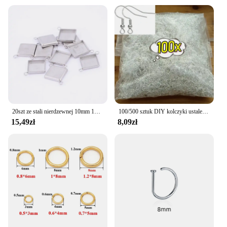
20szt ze stali nierdzewnej 10mm 15mm kwadratowy Cabochon złącze baza ustawienie Blanks Diy ramki na kolczyki bransoletki tworzenia biżuterii
100/500 sztuk DIY kolczyki ustalenia kolczyki zatrzaski haczyki ze stali nierdzewnej hipoalergiczne akcesoria do robienia kolczyków hak Earwire
15,49zł
8,09zł