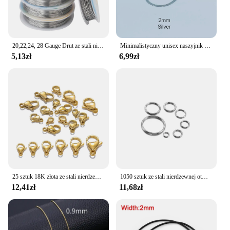
20,22,24, 28 Gauge Drut ze stali nierdzewnej 304 Drut rzemieślniczy do wyrobu biżuterii
Minimalistyczny unisex naszyjnik z łańcuszkiem wężowym Choker ze stali nierdzewnej w jodełkę w kolorze złotym modna biżuteria na prezent dla niej kobiet i mężczyzn
5,13zł
6,99zł
25 sztuk 18K złota ze stali nierdzewnej Lobster zatrzaski haki do naszyjnik DIY bransoletka łańcuchy moda komponenty do wyrobu biżuterii dostaw
1050 sztuk ze stali nierdzewnej otwarte Jump pierścienie tworzenia biżuterii złącza dzielone pierścienie akcesoria dla Diy ocena biżuteria dostaw
12,41zł
11,68zł