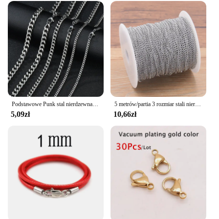
Podstawowe Punk stal nierdzewna 3,5,7mm Curb kubańskie naszyjniki dla kobiet mężczyzn czarny złoty kolor Link Chain Chokers solidna biżuteria metalowa
5 metrów/partia 3 rozmiar stali nierdzewnej do polerowania naszyjnik ogon łańcuchy dla DIY ocena biżuteria dokonywanie materiałów artykuły do rękodzieła
5,09zł
10,66zł