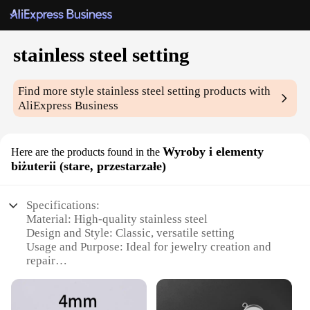
stainless steel setting
Find more style
stainless steel setting
products with
AliExpress Business
Wyroby i elementy
Here are the products found in the
biżuterii (stare, przestarzałe)
Specifications:
Material: High-quality stainless steel
Design and Style: Classic, versatile setting
Usage and Purpose: Ideal for jewelry creation and
repair
Typical Adaptive Scenario: Perfect for both
professional and hobbyist jewelers
Shape or Size or Weight or Quantity: Available in