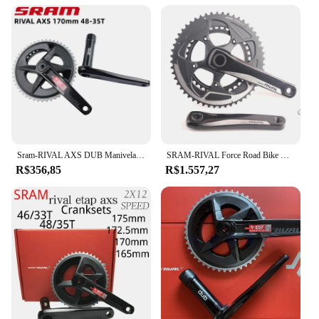
Sram-RIVAL AXS DUB Manivela de Velocidade, 107BCD, 165MM, 170MM, Manivela 172.5MM, 46-33T, Anel de corrente 48-35T, 12V, Bicicleta de estrada
SRAM-RIVAL Force Road Bike Crankset, 22, 2x11 Velocidade, 50x34T, 52x36T, Corrente Roda Chainring, 170mm, 172.5mm, Braço de Carbono GXP, Bicicleta Parte
R$356,85
R$1.557,27