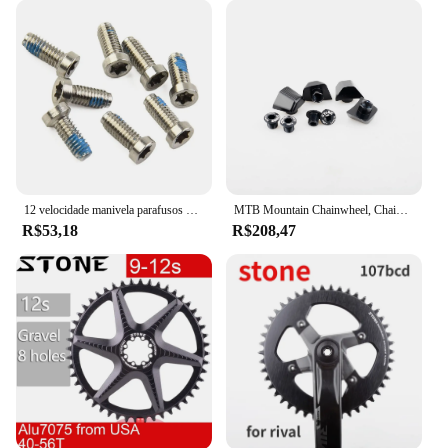
12 velocidade manivela parafusos para sram quarq, 8 peças, peças de aço inoxidável, eixo, axs força, cor vermelha
MTB Mountain Chainwheel, Chainring redondo de pedra, Sram Rival AXS, Flattop Crankset 107 Bcd, 34-60T, 107 BCD
R$53,18
R$208,47