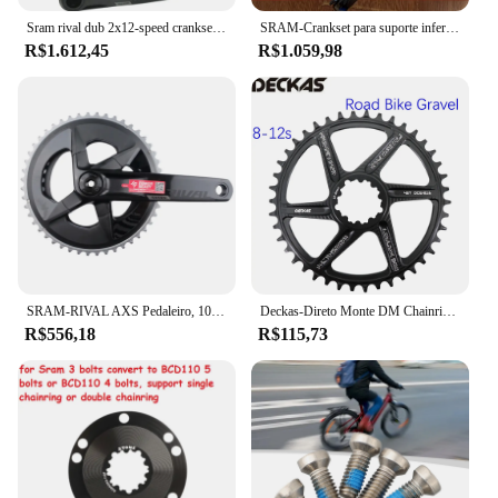
Sram rival dub 2x12-speed crankset 33-46 35-48 pedaleira da bicicleta de estrada 165/170/172.5/175 pedaleira de cascalho
SRAM-Crankset para suporte inferior Rival DUB, pedaleiro de 12 velocidades, desempenho aprimorado, X-Range, tecnologia de engrenagem, mais do que mais
R$1.612,45
R$1.059,98
SRAM-RIVAL AXS Pedaleiro, 107BCD, FC-RIV-D1, 170mm, 172,5mm, 48-35T, 46-33T, 12S Chainwheel, X-Range, DUB para bicicleta de estrada, Sram original
Deckas-Direto Monte DM Chainring, Placa de Dente Oco para Sram Road Bike, Cascalho Rival Força 11, 22, 40, 42, 44, 46
R$556,18
R$115,73