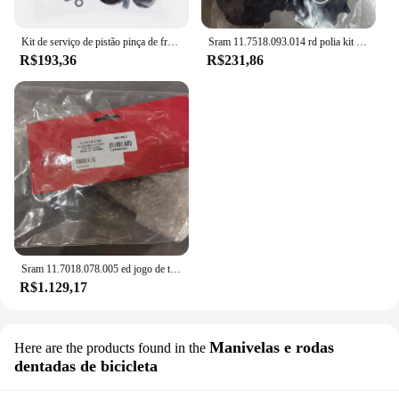
Kit de serviço de pistão pinça de freio a disco sram rival axs d1 11.5018.065.000
Sram 11.7518.093.014 rd polia kit rival xplr axs 12sp 2021 wk41
R$193,36
R$231,86
Sram 11.7018.078.005 ed jogo de troca rival etap axs direita 2022 wk21
R$1.129,17
Manivelas e rodas
Here are the products found in the
dentadas de bicicleta