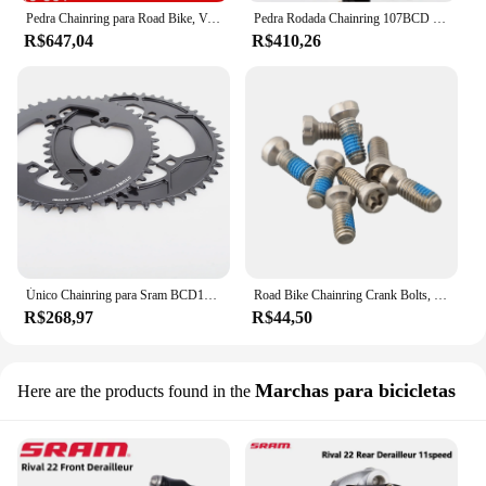
Pedra Chainring para Road Bike, Velocidade 8 Parafusos para Cascalho Oco, Montagem Direta Rápida, 12s Força Vermelho, Sram, 9 Velocidade, 10 Velocidade, 11 Velocidade
Pedra Rodada Chainring 107BCD para Sram Rival AXS Flattop Crankset 107 Bcd MTB Montanha Chainwheel 34-60T
R$647,04
R$410,26
Único Chainring para Sram BCD107 Rival AXS 12 Velocidade Narrow Wide 34T para 60T Anel
Road Bike Chainring Crank Bolts, MTB Fixed Gear Cycling Crankset Parts, Sram, QUARQ, Rival, Força AXS, Vermelho, 12 Velocidade, 8 Pcs
R$268,97
R$44,50
Marchas para bicicletas
Here are the products found in the