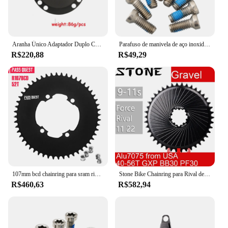
Aranha Único Adaptador Duplo Chainring, Sram Force Red, 3 Parafusos, RIVAL 11, RAVAL 22 para BCD110
Parafuso de manivela de aço inoxidável para Road Bike Chainring, 12 velocidades, 8PCs Acessórios, Sram, QUARQ, Rival, AXS Force, Vermelho, 2, 2, 4
R$220,88
R$49,29
107mm bcd chainring para sram rival manivela 42t 44t 46t 48t 50t 52t bicicleta corrente 107bcd estrada bicicleta chainrings
Stone Bike Chainring para Rival de cascalho, montagem direta redonda, DM Chainwheel para Sram Road Bike 9-11S, Force 11, 22
R$460,63
R$582,94