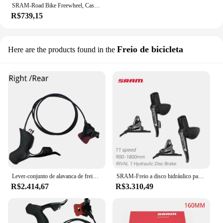
SRAM-Road Bike Freewheel, Cassete 1250 Rival, 12S, 10-30T, 10-36T, Prateado, 1251, XPLR, 10-44T, Bicicleta de estrada de 12 velocidades, CS-XG-1251
R$739,15
Freio de bicicleta
Here are the products found in the
Lever-conjunto de alavanca de freio para bicicleta de estrada, disco hidráulico, para gravel rival etap ax
SRAM-Freio a disco hidráulico para bicicleta rodoviária, controlador de mudanças, peça do desviador, esquerda e direita, 11 velocidades, 1, 1X11, 900-1800mm, ST
R$2.414,67
R$3.310,49