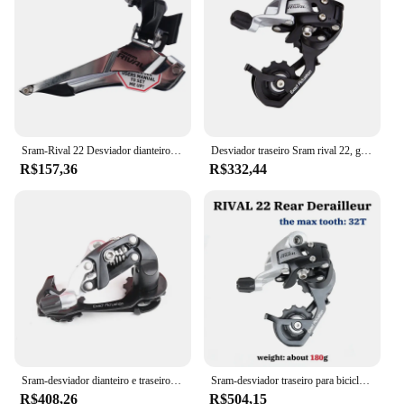
Sram-Rival 22 Desviador dianteiro, 2x11Speed, Braze no modelo para bicicleta de estrada
Desviador traseiro Sram rival 22, gaiola média, 11 velocidades, para bicicleta de estrada, preto, gs
R$157,36
R$332,44
Sram-desviador dianteiro e traseiro, rival 22, velocidade 2x11, 32t max
Sram-desviador traseiro para bicicleta de estrada, bicicleta de estrada, velocidade 2x11, 22v, gaiola curta ou média, ss gs
R$408,26
R$504,15