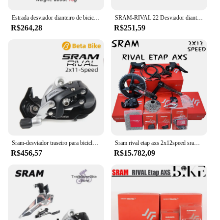
Estrada desviador dianteiro de bicicleta, SRAM RIVAL 22, 2x11s velocidade, braze-on com corrente, Spotter, acessórios de bicicleta, YAW, Novo
SRAM-RIVAL 22 Desviador dianteiro para Road Bike, Velocidade 2x11, Braze na montagem direta, Parte de bicicleta
R$264,28
R$251,59
Sram-desviador traseiro para bicicleta, acessórios de estrada, velocidade rival 2x11
Sram rival etap axs 2x12speed sram groupset rival groupset estrada groupsets pinarello rival desviador sem fio
R$456,57
R$15.782,09