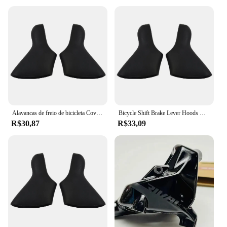
Alavancas de freio de bicicleta Covers, Brake Lever Hoods, SRAM Apex, Rival Force, Vermelho, 10, 20 Velocidade, N, E, W, 1 Par
Bicycle Shift Brake Lever Hoods Cover, SRAM Apex, Força rival, Vermelho, 10, 20 velocidades
R$30,87
R$33,09