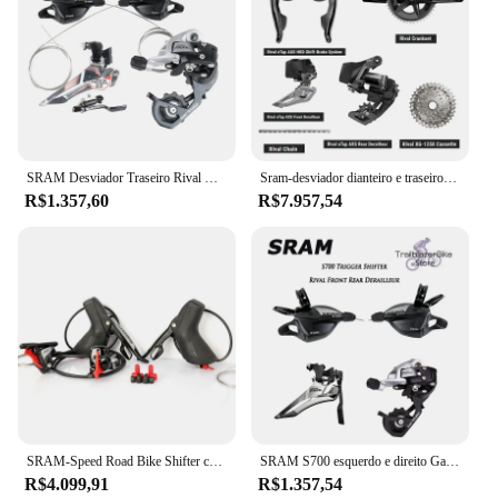
SRAM Desviador Traseiro Rival Gaiola Do Meio Desviador Dianteiro S700 11 Velocidade Estrada Bicicleta Direita Direita Gatilho Shifters Acessórios Da Bicicleta
Sram-desviador dianteiro e traseiro com shifter, sistema shifter, eixos sram etap, xg-1250 cassete
R$1.357,60
R$7.957,54
SRAM-Speed Road Bike Shifter com travão a disco hidráulico, alavanca do travão, torneira dupla com linha de desviador, velocidade, RIVAL 22, 2x11, 900mm, 1600mm
SRAM S700 esquerdo e direito Gatilho Shifter Rival Frente Desviador Traseiro 2x11-velocidade Road Bike Groupset
R$4.099,91
R$1.357,54