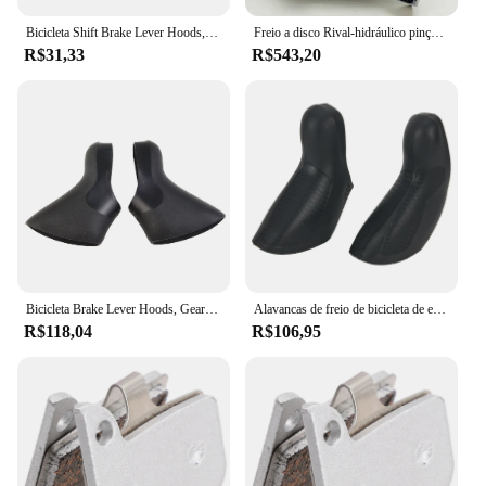
Bicicleta Shift Brake Lever Hoods, suporte de silicone, capa para SRAM Apex Rival Force, vermelho, 10, 20 velocidade
Freio a disco Rival-hidráulico pinça, eixos
R$31,33
R$543,20
Bicicleta Brake Lever Hoods, Gear Shift Lever Cover, Ciclismo Shifter Kit, Capuz Mecânico Cobre Peças, SRAM, Vermelho, Forco, Rival, Apex
Alavancas de freio de bicicleta de estrada capuzes, capa para SRAM Apex, força rival, vermelho, 10, 11 velocidade, bicicleta, sílica gel, preto
R$118,04
R$106,95