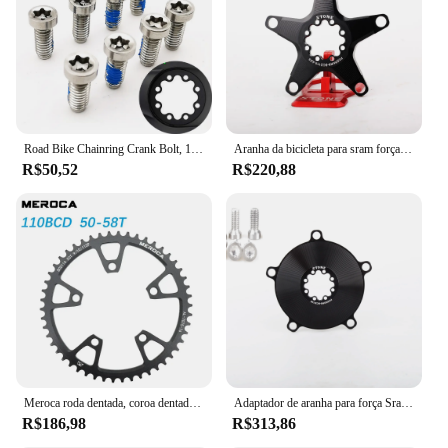
Road Bike Chainring Crank Bolt, 12 Velocidade, Sram, QUARQ, Rival, Força AXS, Vermelho, 8 Pcs
Aranha da bicicleta para sram força vermelha rival axs 12 velocidade estrada bicicleta chainring adaptador para bcd110 5 parafusos
R$50,52
R$220,88
Meroca roda dentada, coroa dentada para bicicleta de estrada, 110 bcd force vermelha rival s350 s900 50 52 54 56 58t para sram cx cascalho quarq 5 braços bcd
Adaptador de aranha para força Sram, Rival vermelho AXS QURAQ, 8 parafusos para BCD130 Single ou Double Chainring
R$186,98
R$313,86