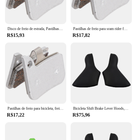
Disco de freio de estrada, Pastilhas de freio para SRAM, Força Rival, Vermelho, Anti-Ferrugem, Cerâmica, Tapetes de freio, Peças de reposição de bicicleta
Pastilhas de freio para sram rider force red mtb, 1 par, peças de reposição, anti-ferrugem, cerâmica, baixo ruído, para mountain bike
R$15,93
R$17,82
Pastilhas de freio para bicicleta, freio a disco cerâmico, almofadas antiferrugem, peças de bicicleta, substituição, força rival SRAM, 1 par
Bicicleta Shift Brake Lever Hoods, Capa para SRAM Apex, Força Rival, Vermelho, 10, 20 Speed Bike DOES Not Fit, Alta Qualidade
R$17,22
R$75,96