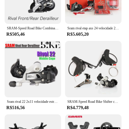
SRAM-Speed Road Bike Combination Kit, Desviador traseiro, Desviador dianteiro, 2x11, 22S, Speed Bike
Sram rival etap axs 24 velocidade 2*12 estrada bicicleta frente traseira desviador eletrônico sem fio shift groupset com carregador de bateria
R$505,46
R$5.605,20
Sram rival 22 2x11 velocidade estrada dreailleur traseiro, acessórios de bicicleta
SRAM-Speed Road Bike Shifter com freio a disco hidráulico, controlador de alavanca de freio, linha de desviador dianteiro e traseiro, peça de bicicleta, RIVAL 22
R$516,56
R$4.779,48