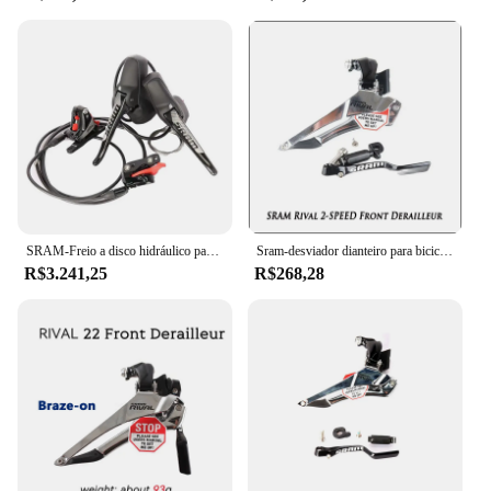
SRAM-Freio a disco hidráulico para bicicleta rodoviária, controlador de mudanças, peça do desviador, esquerda e direita, 1, 1X11, 11 Speed, 900mm, 1800mm, ST
Sram-desviador dianteiro para bicicleta de estrada 2x11 velocidades
R$3.241,25
R$268,28