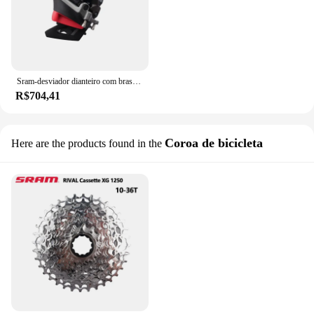
Sram-desviador dianteiro com brasagem em 2x12speed para bicicleta de estrada, desviador bicicleta elétrica, velocidade 12s
R$704,41
Coroa de bicicleta
Here are the products found in the