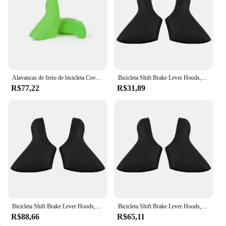
Alavancas de freio de bicicleta Covers, Brake Lever Hoods, SRAM Apex, Rival Force, Vermelho, 10, 20 Velocidade, N, E, W, 1 Par
Bicicleta Shift Brake Lever Hoods, Sílica Gel, Capa para SRAM Apex, Força Rival, Vermelho, 10 Velocidade, 20 Velocidade, Produtos de bicicleta
R$77,22
R$31,89
Bicicleta Shift Brake Lever Hoods, Capa de Silicone, Componentes, SRAM, Apex, Força Rival, Vermelho, 10, 20 Velocidade, 1 Par
Bicicleta Shift Brake Lever Hoods, Capa para SRAM Apex, Força Rival, VERMELHO, 10 velocidades, 20 velocidades
R$88,66
R$65,11