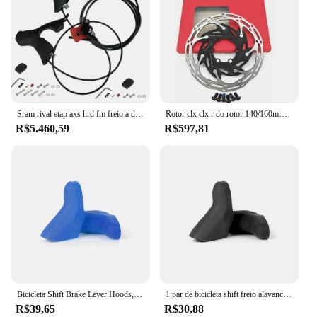
Sram rival etap axs hrd fm freio a disco hidráulico com alavanca de deslocamento/freio v freio de estrada cascalho hidráulico 2 pistões freio
Rotor clx clx r do rotor 140/160mm 180mm original com número de série mountain bike sram red etap axs força rival x01 gx
R$5.460,59
R$597,81
Bicicleta Shift Brake Lever Hoods, suporte de silicone, capa para SRAM Apex Rival Force, vermelho, 10, 20 velocidade
1 par de bicicleta shift freio alavanca capas capa para-sram apex rival força vermelha 10/20 velocidade shifter silicone capa componentes
R$39,65
R$30,88