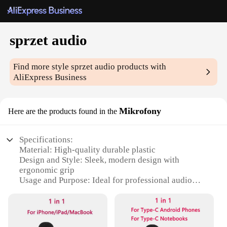
sprzet audio
Find more style
sprzet audio
products with
AliExpress Business
Mikrofony
Here are the products found in the
Specifications:
Material: High-quality durable plastic
Design and Style: Sleek, modern design with
ergonomic grip
Usage and Purpose: Ideal for professional audio
recording and broadcasting
Performance and Property: Crystal-clear sound
quality with noise-cancelling features
Parts and Accessories: Comes with a complete set of