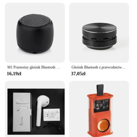
equipment or an individual seeking a set of
speakers that can keep up with your active lifestyle,
these speakers are designed to meet and exceed
your expectations.
M1 Przenośny głośnik Bluetooth Muzyka Stereo Surround Mini USB Zewnętrzny subwoofer Głośnik Odtwarzacz audio Bezprzewodowy głośnik Bluetooth
Głośnik Bluetooth z przewodnictwem kostnym Wibracje Stereo Audio Cyfrowe bezprzewodowe najmniejsze głośniki TWS Dropshipping Mini przenośny metal
16,19zł
37,05zł