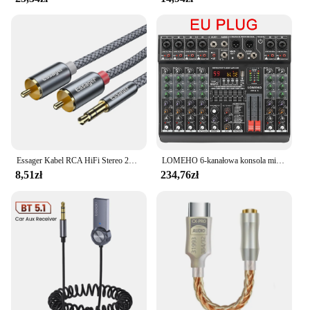
Essager Kabel RCA HiFi Stereo 2RCA do 3,5 mm Kabel audio AUX RCA Jack 3,5 Y Rozdzielacz do wzmacniaczy Audio Kabel do kina domowego RCA
LOMEHO 6-kanałowa konsola mikserska 99 efektów cyfrowych Bluetooth USB PC Dźwiękowy mikser audio z 48 V do karaoke Kościół AM-GT6
8,51zł
234,76zł