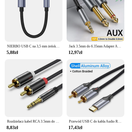
NIERBO USB C na 3,5 mm żeńskie gniazdo słuchawkowe Adapter typu C na Aux Audio Dongle do Samsung Galaxy iPad Pro Pixel
Jack 3.5mm do 6.35mm Adapter Audio kabel do głośnika wzmacniacz miksujący pozłacany 6.5mm 3.5 Jack męski Splitter AUX kabel Audio
5,88zł
12,97zł
Rozdzielacz kabel RCA 3.5mm do 2RCA złącze RCA kabel 3.5 kabel Audio RCA do kina domowego ze wzmacniaczem smartfona przewód AUX RCA
Przewód USB C do kabla Audio RCA typ C do 2 kabla RCA do wzmacniacza głośnikowego Huawei Xiaomi Laptop 1m 2m 3m USB C Splitter RCA Y
8,83zł
17,43zł