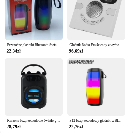
Przenośne głośniki Bluetooth Światła LED Głośnik zewnętrzny Obsługuje samochodowe audio TF Prezent Bezprzewodowy głośnik
Głośnik Radio Fm ścienny z wyświetlaczem czasu wtyczka słuchawkowa obsługi ładowania Usb karta Audio Tf Aux dysk Usb odtwarzacz Mp3
22,34zł
96,69zł
Karaoke bezprzewodowe światło głośnik LED na Bluetooth dwa głośniki 500mAh Super głośne przenośne zewnętrzne domowe Audio kwadratowe tańce
S12 bezprzewodowy głośniki z Bluetooth potężny przenośny głośnik Subwoofer samochodowy sprzęt Audio odtwarzacz basowy MP3 nagłośnienie światła LED
28,79zł
22,76zł