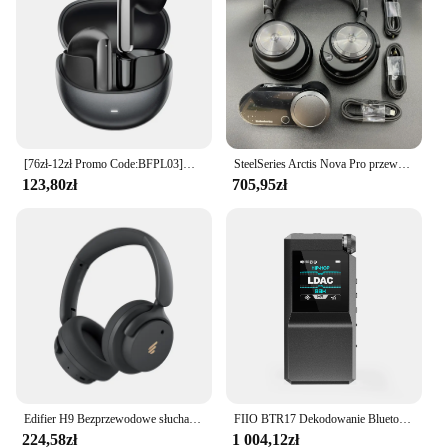
[76zł-12zł Promo Code:BFPL03]QCY HT10 AilyBuds Pro+ ANC bezprzewodowe słuchawki Audio Hi-Res z 5.3 LDAC słuchawki douszne 6 Mic AI HD połączenie wielopunktowe
SteelSeries Arctis Nova Pro przewodowy zestaw słuchawkowy do gier o wysokiej filcowości Gamin Audio z wieloma systemami podłącz mikrofonem PC, PS5, PS4
123,80zł
705,95zł
Edifier H9 Bezprzewodowe słuchawki Bluetooth Aktywny zestaw słuchawkowy z redukcją szumów Bluetooth 5.4 Hi-Res Audio 75H Żywotność baterii Składany
FIIO BTR17 Dekodowanie Bluetooth Wzmacniacz słuchawkowy Przenośny odbiornik audio Niestandardowe dekodowanie Wzajemny wzmacniacz mocy Prezenty
224,58zł
1 004,12zł