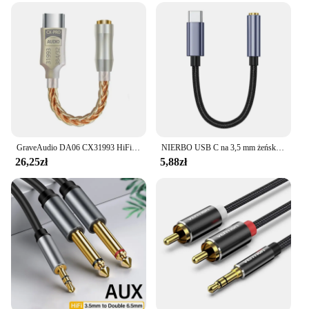
GraveAudio DA06 CX31993 HiFi USB DAC typu C do wzmacniacza słuchawkowego 3,5 mm dekoder audio IEM AMP adapter do telefonu komórkowego
NIERBO USB C na 3,5 mm żeńskie gniazdo słuchawkowe Adapter typu C na Aux Audio Dongle do Samsung Galaxy iPad Pro Pixel
26,25zł
5,88zł