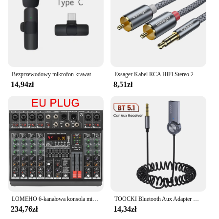
Bezprzewodowy mikrofon krawatowy Nagrywanie audio-wideo Mini mikrofon do iPhone'a Telefon z systemem Android Transmisja na żywo Mikrofon do gier Przenośny
Essager Kabel RCA HiFi Stereo 2RCA do 3,5 mm Kabel audio AUX RCA Jack 3,5 Y Rozdzielacz do wzmacniaczy Audio Kabel do kina domowego RCA
14,94zł
8,51zł
LOMEHO 6-kanałowa konsola mikserska 99 efektów cyfrowych Bluetooth USB PC Dźwiękowy mikser audio z 48 V do karaoke Kościół AM-GT6
TOOCKI Bluetooth Aux Adapter USB do 3.5mm Jack samochodowy sprzęt Audio Mic muzyczny Bluetooth 5.1 zestaw głośnomówiący do nadajnika samochodowy Bluetooth
234,76zł
14,34zł