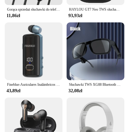
Gorąca sprzedaż słuchawki do telefonu wysokiej jakości dźwięk słuchawki z mikrofonem przewodowy zestaw słuchawkowy 3.5mm audio słuchawki dla Iphone Samsung LG
HAYLOU GT7 Neo TWS słuchawki bezprzewodowe V5.4 słuchawki Bluetooth inteligentne sterowanie dotykowe słuchawki douszne AAC nagrywanie dźwięku sportowy zestaw słuchawkowy
11,86zł
93,93zł
Fineblue-Auriculares Inalámbricos F580, Dispositivo De Audio Con klip, lotos, Bluetooth 5,3, Micrófono, Pantalla De Alimentación
Słuchawki TWS XG88 Bluetooth Smart Glasses Audio Hands-Free Call Sport Stereo Okulary przeciwsłoneczne Słuchawki Muzyka HD Sound
43,89zł
32,08zł