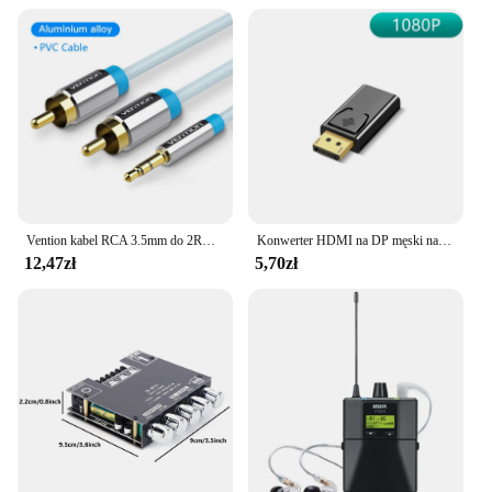
Vention kabel RCA 3.5mm do 2RCA Splitter złącze RCA 3.5 kabel kabel Audio RCA do wzmacniacza Smartphone zestaw kina domowego przewód AUX RCA
Konwerter HDMI na DP męski na żeński Port wyświetlacza 4K na adapter zgodny z HDMI Kabel audio HD do projektora PC TV Laptop
12,47zł
5,70zł