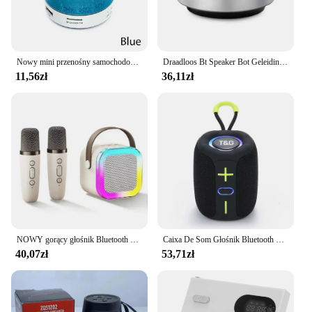
Nowy mini przenośny samochodowy sprzęt audio A9 Olśniewający pęknięcie LED Bezprzewodowy głośnik Bluetooth z subwooferem Karta TF
Draadloos Bt Speaker Bot Geleiding Speakers Mini Draagbare Luid Stereogeluid Ingebouwde Mic Klankkast Draagbaar Audio Apparaat
11,56zł
36,11zł
NOWY gorący głośnik Bluetooth K12 przenośny domowy śliczny karaoke Mini bezprzewodowy dźwięk z mikrofonem K Song rodzinna maszyna do śpiewania
Caixa De Som Głośnik Bluetooth Przenośny Sound Box Muzyka Bezprzewodowy Subwoofer Mini Radio FM Głośnik niskotonowy Bass Komputer PC TV Mały dźwięk
40,07zł
53,71zł