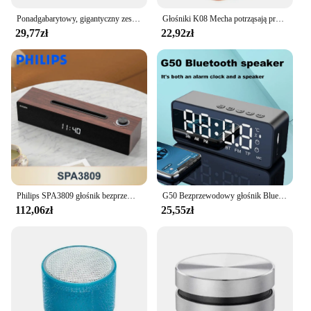
Ponadgabarytowy, gigantyczny zestaw słuchawkowy Bluetooth do AirPods Pro Model bezprzewodowy Bluetooth Audio prezent na prezent na prezent czerwony Soundbar z gorącą siatką
Głośniki K08 Mecha potrząsają przezroczystymi basami bezprzewodowymi głośnikami Surround Bluetooth odtwarzacz Audio głośnikami dla Allphones
29,77zł
22,92zł
Philips SPA3809 głośnik bezprzewodowy Bluetooth 5.3 mały przenośny pulpit głośnik Subwoofer pokrętło kontroli czasu wyświetlania dźwięku
G50 Bezprzewodowy głośnik Bluetooth z mini kartą FM Lustrzany budzik Odbieranie kabiny audio Komunikat głosowy K
112,06zł
25,55zł