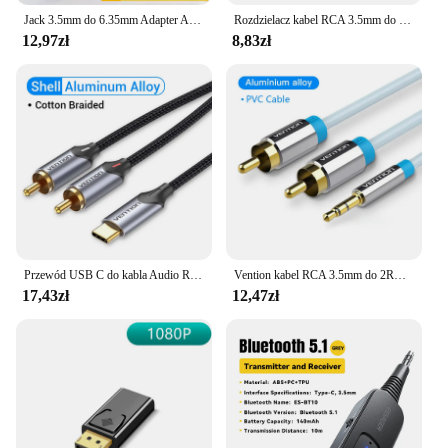
Jack 3.5mm do 6.35mm Adapter Audio kabel do głośnika wzmacniacz miksujący pozłacany 6.5mm 3.5 Jack męski Splitter AUX kabel Audio
Rozdzielacz kabel RCA 3.5mm do 2RCA złącze RCA kabel 3.5 kabel Audio RCA do kina domowego ze wzmacniaczem smartfona przewód AUX RCA
12,97zł
8,83zł
Przewód USB C do kabla Audio RCA typ C do 2 kabla RCA do wzmacniacza głośnikowego Huawei Xiaomi Laptop 1m 2m 3m USB C Splitter RCA Y
Vention kabel RCA 3.5mm do 2RCA Splitter złącze RCA 3.5 kabel kabel Audio RCA do wzmacniacza Smartphone zestaw kina domowego przewód AUX RCA
17,43zł
12,47zł