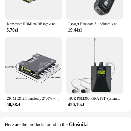
Konwerter HDMI na DP męski na żeński Port wyświetlacza 4K na adapter zgodny z HDMI Kabel audio HD do projektora PC TV Laptop
Essager Bluetooth 5.1 odbiornik audio nadajnik 3.5MM 3.5 AUX z mikrofonem muzyka stereo bezprzewodowy Adapter do głośników samochodowych PC TV
5,70zł
19,44zł
ZK-MT21 2.1 kanałowy 2*50W + 100W cyfrowa płyta wzmacniacza mocy Audio Stereo BT5.0 Bass AMP AUX 12/24V CS8673E
HUR PSM300 P3RA P3T System monitorowania dousznego profesjonalny system bezprzewodowy dla zespołów 100mW 24-bitowy cyfrowy procesor DSP Audio
50,38zł
450,19zł
Głośniki
Here are the products found in the