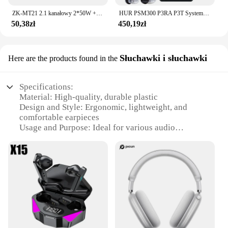
ZK-MT21 2.1 kanałowy 2*50W + 100W cyfrowa płyta wzmacniacza mocy Audio Stereo BT5.0 Bass AMP AUX 12/24V CS8673E
HUR PSM300 P3RA P3T System monitorowania dousznego profesjonalny system bezprzewodowy dla zespołów 100mW 24-bitowy cyfrowy procesor DSP Audio
50,38zł
450,19zł
Słuchawki i słuchawki
Here are the products found in the
Specifications:
Material: High-quality, durable plastic
Design and Style: Ergonomic, lightweight, and
comfortable earpieces
Usage and Purpose: Ideal for various audio
applications, including music, gaming, and video
calls
Performance and Property: Superior sound quality
with clear, crisp audio
Parts and Accessories: Includes all necessary cables
and accessories for easy setup
Applicable People: Suitable for individuals seeking
reliable audio solutions for personal or professional
use