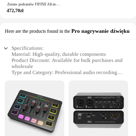
Zestaw podcastów FIFINE All-in-One z mikser Audio RGB, streamingowy zestaw studyjny z mikrofon dynamiczny do nagrywania gry komputerowe-Ampligame KS5
472,70zł
Pro nagrywanie dźwięku
Here are the products found in the
Specifications:
Material: High-quality, durable components
Product Discount: Available for bulk purchases and
wholesale
Type and Category: Professional audio recording
equipment
Design and Style: Sleek, modern design with a focus
on functionality
Usage and Purpose: Ideal for capturing studio-
quality sound
Typical Adaptive Scenario: Perfect for musicians,
podcasters, and audio engineers
Shape or Size or Weight or Quantity: Compact and
lightweight for easy transportation
Performance and Property: Advanced technology