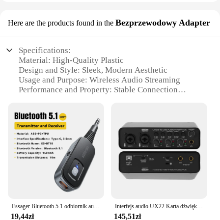
Bezprzewodowy Adapter
Here are the products found in the
Specifications:
Material: High-Quality Plastic
Design and Style: Sleek, Modern Aesthetic
Usage and Purpose: Wireless Audio Streaming
Performance and Property: Stable Connection
Parts and Accessories: Includes Adapter
Applicable People: Audio Enthusiasts,
Professionals, and Wholesalers
Features:
|Wholesale|Vendors|
**Uncompromised Audio Quality**
The sprzet audio Bezprzewodowy Adapter is a
game-changer for audiophiles and professionals
alike. Crafted from durable high-quality plastic, this
Essager Bluetooth 5.1 odbiornik audio nadajnik 3.5MM 3.5 AUX z mikrofonem muzyka stereo bezprzewodowy Adapter do głośników samochodowych PC TV
Interfejs audio UX22 Karta dźwiękowa 32-bitowy konwerter AD/192 kHz, nagrywanie na żywo na gitarze elektrycznej Profesjonalne śpiewanie studyjne, podcast
adapter ensures a stable and uninterrupted wireless
19,44zł
145,51zł
audio experience. The sleek, modern design not