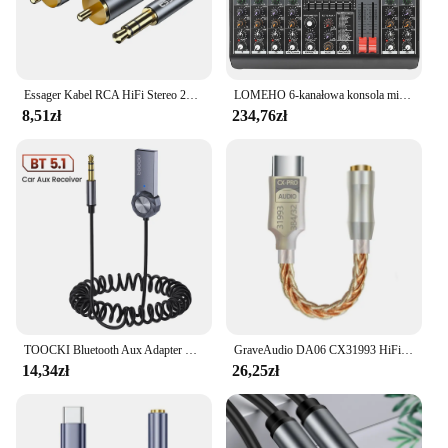
Essager Kabel RCA HiFi Stereo 2RCA do 3,5 mm Kabel audio AUX RCA Jack 3,5 Y Rozdzielacz do wzmacniaczy Audio Kabel do kina domowego RCA
LOMEHO 6-kanałowa konsola mikserska 99 efektów cyfrowych Bluetooth USB PC Dźwiękowy mikser audio z 48 V do karaoke Kościół AM-GT6
8,51zł
234,76zł
TOOCKI Bluetooth Aux Adapter USB do 3.5mm Jack samochodowy sprzęt Audio Mic muzyczny Bluetooth 5.1 zestaw głośnomówiący do nadajnika samochodowy Bluetooth
GraveAudio DA06 CX31993 HiFi USB DAC typu C do wzmacniacza słuchawkowego 3,5 mm dekoder audio IEM AMP adapter do telefonu komórkowego
14,34zł
26,25zł