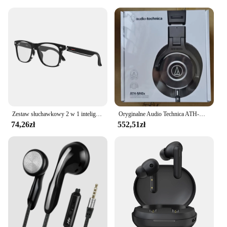
Zestaw słuchawkowy 2 w 1 inteligentne okulary bluetooth połączenia Audio AI okulary z redukcją szumów głosowych, głośnik wodoodporny mikrofony nazywają okulary
Oryginalne Audio Technica ATH-M50xBT2 słuchawki Bluetooth M20XBT M20X M30X M40X M50X przewodowy profesjonalny Monitor słuchawki słuchawkowe
74,26zł
552,51zł