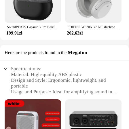
SoundPEATS Capsule 3 Pro Bluetooth 5.3 Earphone TWS True Wireless Earbuds 43dB Hybrid ANC Hi-Res Certified with LDAC Audio Codec
EDIFIER W820NB ANC słuchawki bezprzewodowe zestawy słuchawkowe Bluetooth Hi-Res Audio Bluetooth 5.0 40mm sterownik typu C szybkie ładowanie hybrydowy ANC
199,91zł
202,63zł
Megafon
Here are the products found in the
Specifications:
Material: High-quality ABS plastic
Design and Style: Ergonomic, lightweight, and
portable
Usage and Purpose: Ideal for amplifying sound in
various settings
Performance and Property: Powerful 20W output
with clear, crisp sound
Parts and Accessories: Includes a durable
microphone and speaker
Applicable People: Suitable for both professional