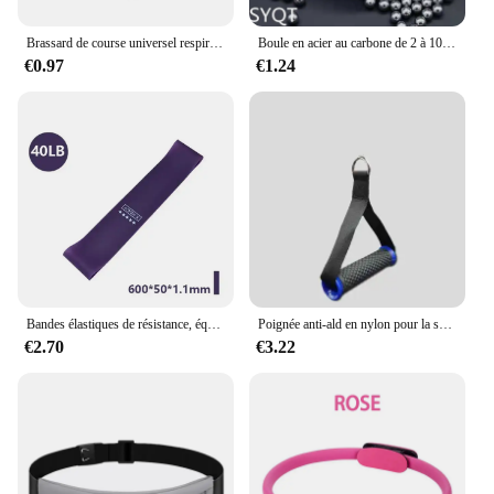
Brassard de course universel respirant pour téléphone portable, accessoires de sport, sac de jogging, étui extérieur
Boule en acier au carbone de 2 à 10mm, pour la chasse en plein air, les tirs à la catapulte sont forts, accessoires de chasse
€0.97
€1.24
Bandes élastiques de résistance, équipement de fitness, yoga, pilates, crossfit, entraînement à domicile
Poignée anti-ald en nylon pour la salle de sport, bandes de traction, accessoire multifonction pour le fitness
€2.70
€3.22