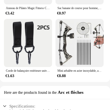
Anneau de Pilates Magic Fitness Circle pour tonifier les cuisses, les abdominaux et les jambes, entraînement sportif du corps, yoga
Sac banane de course pour homme, sac banane de sport, sac à dos d'hydratation d'eau, sac de téléphone, accessoires de course
€3.42
€0.97
Corde de balançoire extérieure universelle, accessoire de partenaires, balançoire d'arbre, équipement de fitness, anneau à crochet, ceinture de face
Mini arbalète en acier inoxydable, arc et flèche en métal, accessoires de chasse, tir à l'arc, loisirs soulignés, instituts de tir, divertissement, sport
€1.63
€8.88
Arc et flèches
Here are the products found in the
Specifications: