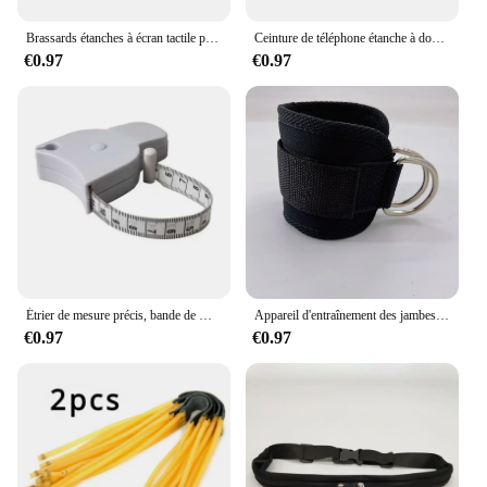
Brassards étanches à écran tactile pour téléphone, sacs de course pour hommes et femmes, sports et fitness, accessoires de course pour smartphone 4.0-6.2"
Ceinture de téléphone étanche à double poche, petit sac de taille, nylon décontracté, voyage, course, cyclisme, randonnée, sport, voyage, shopping
€0.97
€0.97
Étrier de mesure précis, bande de mesure de la graisse corporelle, perte de poids, équipement de Fitness rétractable, règle accessoires 1 pièce
Appareil d'entraînement des jambes et des hanches, 1 pièce, portique de fitness, dispositif de rinçage, double tension D, anneau de pied, sangle de legging, accessoires de rinçage
€0.97
€0.97