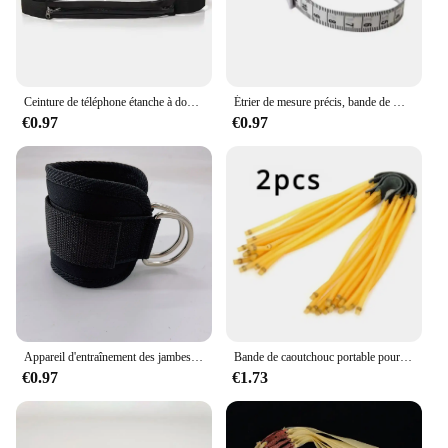
Ceinture de téléphone étanche à double poche, petit sac de taille, nylon décontracté, voyage, course, cyclisme, randonnée, sport, voyage, shopping
Étrier de mesure précis, bande de mesure de la graisse corporelle, perte de poids, équipement de Fitness rétractable, règle accessoires 1 pièce
€0.97
€0.97
Appareil d'entraînement des jambes et des hanches, 1 pièce, portique de fitness, dispositif de rinçage, double tension D, anneau de pied, sangle de legging, accessoires de rinçage
Bande de caoutchouc portable pour fronde, 3 cartes, accessoires de fronde, extérieur, outils multifonctions, équipement
€0.97
€1.73