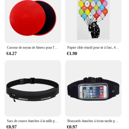
Curseur de noyau de fitness pour l'entraînement du corps entier, équipement de sport de yoga, accessoires d'entraînement abdominaux, disques de Ding fœtaux, exercice de Pilates
Papier cible réactif pour tir à l'arc, 45x33cm, 5 pièces, éclaboussures de silhouette, tir amusant, accessoires d'entraînement
€4.27
€1.90
Sacs de course étanches à la taille pour femmes, support de téléphone pour argent, porte-clés d'entraînement de jogging, accessoires de vélo, packs de poudres, fitness sportif
Brassards étanches à écran tactile pour téléphone, sacs de course pour hommes et femmes, sports et fitness, accessoires de course pour smartphone 4.0-6.2"
€0.97
€0.97