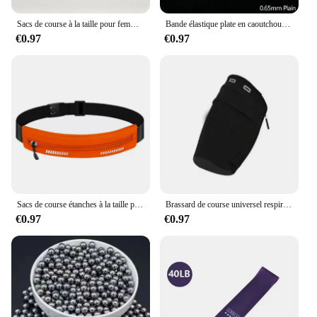
Sacs de course à la taille pour femmes, support de téléphone pour le fitness, le jogging, l'entraînement, les paquets de poudres, la ceinture à clés, le vélo, les accessoires de cyclisme, l'argent
Bande élastique plate en caoutchouc naturel pour fronde, kit de remplacement de ruban en latex pour catapulte, chasse injuste, extérieur, accessoire, 5 pièces
€0.97
€0.97
Sacs de course étanches à la taille pour femmes, support de téléphone pour argent, porte-clés d'entraînement de jogging, accessoires de vélo, packs de poudres, fitness sportif
Brassard de course universel respirant pour téléphone portable, accessoires de sport, sac de jogging, étui extérieur
€0.97
€0.97