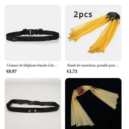
Ceinture de téléphone étanche à double poche, petit sac de taille, nylon décontracté, voyage, course, cyclisme, randonnée, sport, voyage, shopping
Bande de caoutchouc portable pour fronde, 3 cartes, accessoires de fronde, extérieur, outils multifonctions, équipement
€0.97
€1.73