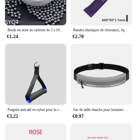
Boule en acier au carbone de 2 à 10mm, pour la chasse en plein air, les tirs à la catapulte sont forts, accessoires de chasse
Bandes élastiques de résistance, équipement de fitness, yoga, pilates, crossfit, entraînement à domicile
€1.24
€2.70
Poignée anti-ald en nylon pour la salle de sport, bandes de traction, accessoire multifonction pour le fitness
Sac de taille étanche pour hommes et femmes, marathon, course à pied, équitation en plein air, fitness, téléphone, ceinture de sport, sacs de taille, accessoires de sport
€3.22
€0.97