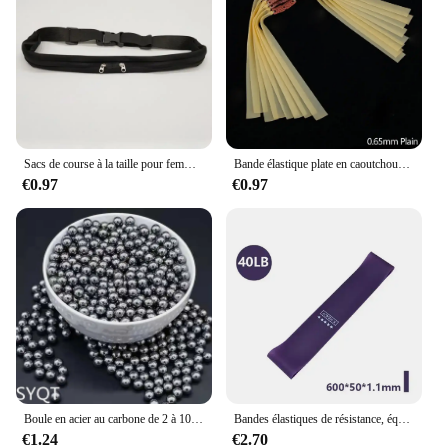
Sacs de course à la taille pour femmes, support de téléphone pour le fitness, le jogging, l'entraînement, les paquets de poudres, la ceinture à clés, le vélo, les accessoires de cyclisme, l'argent
Bande élastique plate en caoutchouc naturel pour fronde, kit de remplacement de ruban en latex pour catapulte, chasse injuste, extérieur, accessoire, 5 pièces
€0.97
€0.97
Boule en acier au carbone de 2 à 10mm, pour la chasse en plein air, les tirs à la catapulte sont forts, accessoires de chasse
Bandes élastiques de résistance, équipement de fitness, yoga, pilates, crossfit, entraînement à domicile
€1.24
€2.70