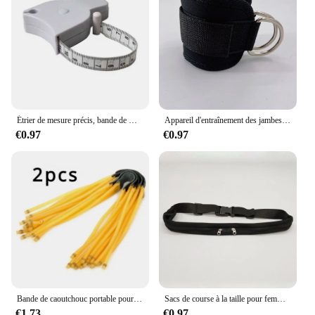
Étrier de mesure précis, bande de mesure de la graisse corporelle, perte de poids, équipement de Fitness rétractable, règle accessoires 1 pièce
Appareil d'entraînement des jambes et des hanches, 1 pièce, portique de fitness, dispositif de rinçage, double tension D, anneau de pied, sangle de legging, accessoires de rinçage
€0.97
€0.97
Bande de caoutchouc portable pour fronde, 3 cartes, accessoires de fronde, extérieur, outils multifonctions, équipement
Sacs de course à la taille pour femmes, support de téléphone pour le fitness, le jogging, l'entraînement, les paquets de poudres, la ceinture à clés, le vélo, les accessoires de cyclisme, l'argent
€1.73
€0.97