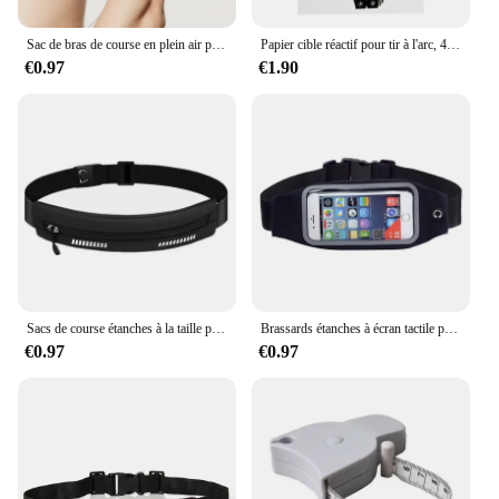
scenarios, from short jogs to long-distance races.
Sac de bras de course en plein air pour téléphone de moins de 6.5 pouces, accessoires de sport, étui de fitness, ceinture de gymnastique
Papier cible réactif pour tir à l'arc, 45x33cm, 5 pièces, éclaboussures de silhouette, tir amusant, accessoires d'entraînement
**A Partner for Every Run**
€0.97
€1.90
As a wholesale and vendor-friendly product, the
Sacs de course are perfect for retailers looking to
expand their sports accessoires collection. The sets
are available for sale, offering an attractive option
for those seeking to stock up on high-quality
running gear. The bags are not just a piece of
equipment; they are a partner for every run,
ensuring that you can carry your essentials with
ease and style.
Sacs de course étanches à la taille pour femmes, support de téléphone pour argent, porte-clés d'entraînement de jogging, accessoires de vélo, packs de poudres, fitness sportif
Brassards étanches à écran tactile pour téléphone, sacs de course pour hommes et femmes, sports et fitness, accessoires de course pour smartphone 4.0-6.2"
€0.97
€0.97