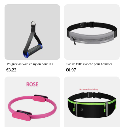
Poignée anti-ald en nylon pour la salle de sport, bandes de traction, accessoire multifonction pour le fitness
Sac de taille étanche pour hommes et femmes, marathon, course à pied, équitation en plein air, fitness, téléphone, ceinture de sport, sacs de taille, accessoires de sport
€3.22
€0.97