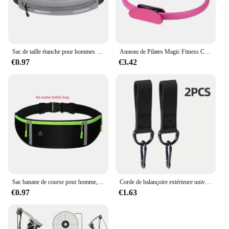
Sac de taille étanche pour hommes et femmes, marathon, course à pied, équitation en plein air, fitness, téléphone, ceinture de sport, sacs de taille, accessoires de sport
Anneau de Pilates Magic Fitness Circle pour tonifier les cuisses, les abdominaux et les jambes, entraînement sportif du corps, yoga
€0.97
€3.42
Sac banane de course pour homme, sac banane de sport, sac à dos d'hydratation d'eau, sac de téléphone, accessoires de course
Corde de balançoire extérieure universelle, accessoire de partenaires, balançoire d'arbre, équipement de fitness, anneau à crochet, ceinture de face
€0.97
€1.63