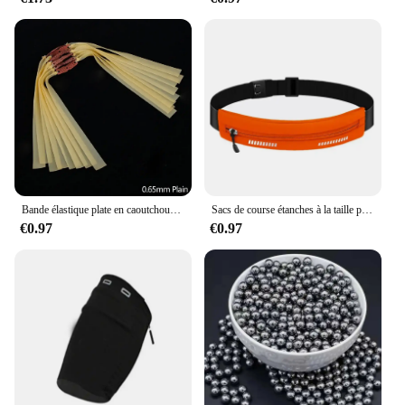
Bande élastique plate en caoutchouc naturel pour fronde, kit de remplacement de ruban en latex pour catapulte, chasse injuste, extérieur, accessoire, 5 pièces
Sacs de course étanches à la taille pour femmes, support de téléphone pour argent, porte-clés d'entraînement de jogging, accessoires de vélo, packs de poudres, fitness sportif
€0.97
€0.97