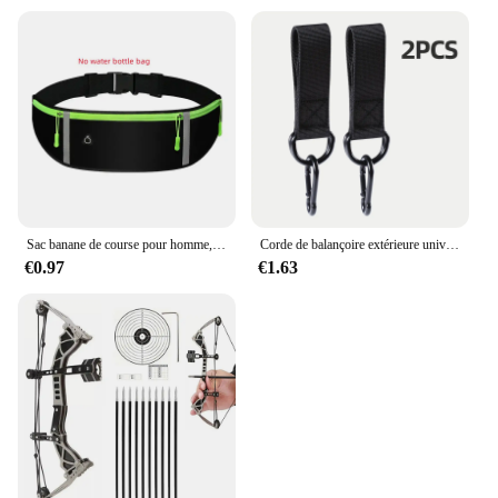
Sac banane de course pour homme, sac banane de sport, sac à dos d'hydratation d'eau, sac de téléphone, accessoires de course
Corde de balançoire extérieure universelle, accessoire de partenaires, balançoire d'arbre, équipement de fitness, anneau à crochet, ceinture de face
€0.97
€1.63