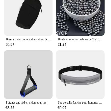
Brassard de course universel respirant pour téléphone portable, accessoires de sport, sac de jogging, étui extérieur
Boule en acier au carbone de 2 à 10mm, pour la chasse en plein air, les tirs à la catapulte sont forts, accessoires de chasse
€0.97
€1.24
Poignée anti-ald en nylon pour la salle de sport, bandes de traction, accessoire multifonction pour le fitness
Sac de taille étanche pour hommes et femmes, marathon, course à pied, équitation en plein air, fitness, téléphone, ceinture de sport, sacs de taille, accessoires de sport
€3.22
€0.97