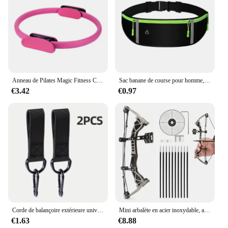
Anneau de Pilates Magic Fitness Circle pour tonifier les cuisses, les abdominaux et les jambes, entraînement sportif du corps, yoga
Sac banane de course pour homme, sac banane de sport, sac à dos d'hydratation d'eau, sac de téléphone, accessoires de course
€3.42
€0.97
Corde de balançoire extérieure universelle, accessoire de partenaires, balançoire d'arbre, équipement de fitness, anneau à crochet, ceinture de face
Mini arbalète en acier inoxydable, arc et flèche en métal, accessoires de chasse, tir à l'arc, loisirs soulignés, instituts de tir, divertissement, sport
€1.63
€8.88