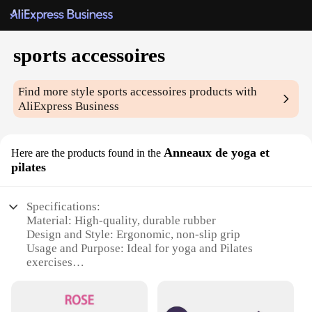
sports accessoires
Find more style
sports accessoires
products with
AliExpress Business
Anneaux de yoga et
Here are the products found in the
pilates
Specifications:
Material: High-quality, durable rubber
Design and Style: Ergonomic, non-slip grip
Usage and Purpose: Ideal for yoga and Pilates
exercises
Shape or Size or Weight or Quantity: Available in
sets of 2, 4, or 6
Performance and Property: Lightweight, easy to