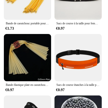
Bande de caoutchouc portable pour fronde, 3 cartes, accessoires de fronde, extérieur, outils multifonctions, équipement
Sacs de course à la taille pour femmes, support de téléphone pour le fitness, le jogging, l'entraînement, les paquets de poudres, la ceinture à clés, le vélo, les accessoires de cyclisme, l'argent
€1.73
€0.97
Bande élastique plate en caoutchouc naturel pour fronde, kit de remplacement de ruban en latex pour catapulte, chasse injuste, extérieur, accessoire, 5 pièces
Sacs de course étanches à la taille pour femmes, support de téléphone pour argent, porte-clés d'entraînement de jogging, accessoires de vélo, packs de poudres, fitness sportif
€0.97
€0.97