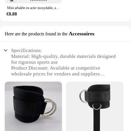
Mini arbalète en acier inoxydable, arc et flèche en métal, accessoires de chasse, tir à l'arc, loisirs soulignés, instituts de tir, divertissement, sport
€8.88
Accessoires
Here are the products found in the
Specifications:
Material: High-quality, durable materials designed
for rigorous sports use
Product Discount: Available at competitive
wholesale prices for vendors and suppliers
Type and Category: Sports accessories, designed to
enhance performance and safety
Design and Style: Ergonomic and stylish, catering
to the modern athlete
Usage and Purpose: Ideal for a wide range of sports,
from football to basketball
Typical Adaptive Scenario: Designed for both
amateur and professional athletes
Shape or Size or Weight or Quantity: Available in