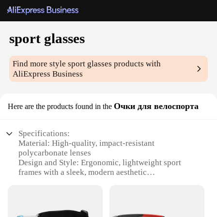
sport glasses
Find more style
sport glasses
products with
AliExpress Business
Очки для велоспорта
Here are the products found in the
Specifications:
Material: High-quality, impact-resistant
polycarbonate lenses
Design and Style: Ergonomic, lightweight sport
frames with a sleek, modern aesthetic
Usage and Purpose: Ideal for cycling, running, and
other outdoor sports
Performance and Property: UV400 protection,
scratch-resistant coating