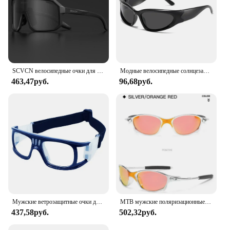
SCVCN велосипедные очки для горного велосипеда, пешего туризма, кемпинга, гольфа, UV400, солнцезащитные очки, спортивные защитные очки для мужчин и женщин, бейсбол
Модные велосипедные солнцезащитные очки Y2K, милитари, для активного отдыха, футуристические солнцезащитные очки с УФ-защитой, очки для уличной съемки для женщин и мужчин
463,47руб.
96,68руб.
Мужские ветрозащитные очки для футбола, спортивные очки для активного отдыха, защитные очки для баскетбола, ударопрочные велосипедные очки
MTB мужские поляризационные солнцезащитные очки велосипедные очки UV400 солнцезащитные очки для рыбалки металлические велосипедные очки велосипедные очки очки для верховой езды D4-3
437,58руб.
502,32руб.