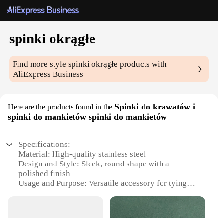
spinki okrągłe
Find more style
spinki okrągłe
products with
AliExpress Business
Spinki do krawatów i
Here are the products found in the
spinki do mankietów spinki do mankietów
Specifications:
Material: High-quality stainless steel
Design and Style: Sleek, round shape with a
polished finish
Usage and Purpose: Versatile accessory for tying
ties and securing cufflinks
Quantity: Available in sets, perfect for retailers and
wholesale vendors