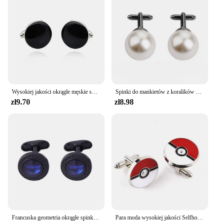
Wysokiej jakości okrągłe męskie spinki do mankietów luksusowe emalia czarny biały geometryczne męska francuska koszula spinka do krawata spinki Gemelos Party prezent
Spinki do mankietów z koralików dla mężczyzn okrągłe białe imitacja perły spinki do mankietów kobiety garnitur zwięzłe biznesowe spinki do mankietów wesele spinki do mankietów prezent
zł9.70
zł8.98
Francuska geometria okrągłe spinki do mankietów moda męska biznesowy garnitur bankietowy mankiety koszuli guziki luksusowe ślubne spinki do mankietów prezenty 2024
Para moda wysokiej jakości Selfhood Drop spinki arystokratyczna koszula biznes okrągły mankiet mężczyzn i kobiet francuska koszula spinki do mankietów