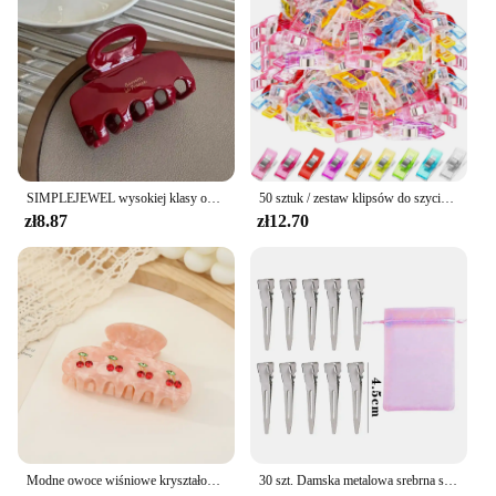
SIMPLEJEWEL wysokiej klasy ocet spinka do włosów lekka luksusowa spinka w kształcie rekina akcesoria do włosów hurtownia 2024 w nowym stylu szpilka do włosów
50 sztuk / zestaw klipsów do szycia Kolorowe klipsy Plastikowe rękodzieło Szydełkowanie Knitting Safety Clip Różne kolorowe klipsy do wiązania Papier
zł8.87
zł12.70
Modne owoce wiśniowe kryształowe klamra do włosów dla kobiet octan koreański elegancki klamra popularne akcesoria do włosów
30 szt. Damska metalowa srebrna spinka do włosów odzież na co dzień do włosów na ulicy, spinka do włosów profesjonalna spinka do włosów w salonie damskim