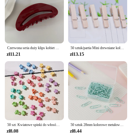
Czerwona seria duży klips kobiet włosy wysokiej klasy sensory z tyłu komputera łyżka karty rekin akcesoria do włosów uchwyt nakrycia głowy ręcznie robione
50 sztuk/partia Mini drewniane kołki rzemieślnicze ubrania papierowe zdjęcie wiszące spinacze sprężynowe spinacze do bielizny na karty z wiadomościami 30mm losowy kolor
zł11.21
zł13.15
50 szt. Kwiatowe spinki do włosów wielokolorowy mały uroczy akcesoria do stylizacji włosów dla dziewczynek i prezenty urodzinowe dla kobiet, co najmniej 10 kolorów
50 sztuk 28mm kolorowe metalowe spinacze do papieru zakładka znakowanie etykieta znak powrót igła do książki dokumentów szkolne materiały biurowe
zł8.08
zł8.44