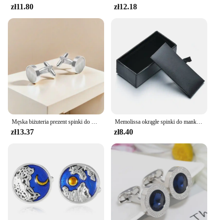
zł11.80
zł12.18
Męska biżuteria prezent spinki do mankietów okrągłe naturalne spinki do mankietów z muszli bankiet weselny pan młody spinki do mankietów miedziane spinki do mankietów
Memolissa okrągłe spinki do mankietów niebieski czarny kamień inkrustowany koszula męska mody ślubne spinki do mankietów wysokiej jakości
zł13.37
zł8.40