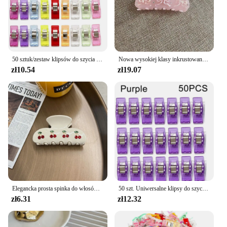
50 sztuk/zestaw klipsów do szycia kolorowe klipsy rzemiosło plastyczne szydełkowania klips bezpieczeństwa różne kolory spinacz
Nowa wysokiej klasy inkrustowana kwasem FeelNiche spinka do włosów średniej wielkości damska spinka w kształcie rekina akcesoria do włosów słodki elegancki styl
zł10.54
zł19.07
Elegancka prosta spinka do włosów Temperament Cherry Glitter Grab Clip Woman Hairpin Medium Shark Clip Nakrycia głowy Modne akcesoria do włosów
50 szt. Uniwersalne klipsy do szycia kolorowe klipsy plastikowe rękodzieło szydełkowanie dziewiarskie klipsy zabezpieczające różne kolory spinacze do wiązania papier
zł6.31
zł12.32