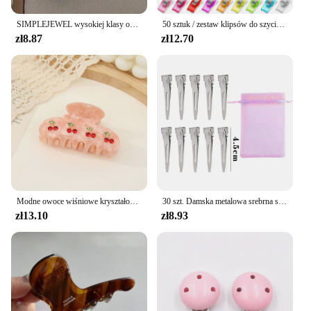
SIMPLEJEWEL wysokiej klasy ocet spinka do włosów lekka luksusowa spinka w kształcie rekina akcesoria do włosów hurtownia 2024 w nowym stylu szpilka do włosów
50 sztuk / zestaw klipsów do szycia Kolorowe klipsy Plastikowe rękodzieło Szydełkowanie Knitting Safety Clip Różne kolorowe klipsy do wiązania Papier
zł8.87
zł12.70
Modne owoce wiśniowe kryształowe klamra do włosów dla kobiet octan koreański elegancki klamra popularne akcesoria do włosów
30 szt. Damska metalowa srebrna spinka do włosów odzież na co dzień do włosów na ulicy, spinka do włosów profesjonalna spinka do włosów w salonie damskim
zł13.10
zł8.93