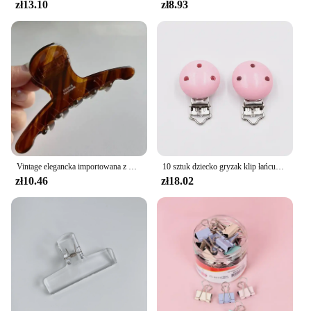
zł13.10
zł8.93
Vintage elegancka importowana z Korei średni brązowy miętowy klips do włosów w kształcie łuku pęseta do włosów akcesoria w stylu vintage
10 sztuk dziecko gryzak klip łańcuszek smoczka drewno Blanks smoczek dziecko ząbkowanie bransoletka z koralików klip Diy drewniane klipy akcesoria
zł10.46
zł18.02