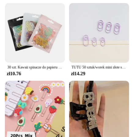
30 szt. Kawaii spinacze do papieru zakładka artykuły papiernicze księga gości gadżet szkolne artykuły biurowe urocze akcesoria do wygładzania biurka
TUTU 50 sztuk/worek mini złote serce różowe złoto kolor klip zakładki binder klip akcesoria biurowe spinacze do papieru Patchwork klip H0481
zł10.76
zł14.29