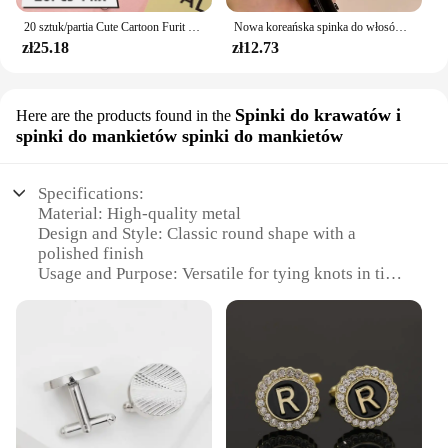
20 sztuk/partia Cute Cartoon Furit zwierzęcy spinacze metalowe spinacze do spinaczy do papieru
Nowa koreańska spinka do włosów Black Shark High-end Feel Flash Akcesoria do włosów Letter Wang Grasping Clip Spinka do włosów
zł25.18
zł12.73
Spinki do krawatów i
Here are the products found in the
spinki do mankietów spinki do mankietów
Specifications:
Material: High-quality metal
Design and Style: Classic round shape with a
polished finish
Usage and Purpose: Versatile for tying knots in ties
and attaching them to pocket squares
Quantity: Available in sets, ideal for wholesale and
retail vendors
Performance and Property: Durable and resistant to
wear and tear
Parts and Accessories: Includes all necessary
components for easy use