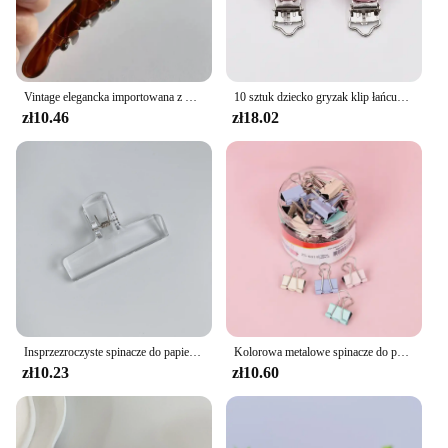
Vintage elegancka importowana z Korei średni brązowy miętowy klips do włosów w kształcie łuku pęseta do włosów akcesoria w stylu vintage
10 sztuk dziecko gryzak klip łańcuszek smoczka drewno Blanks smoczek dziecko ząbkowanie bransoletka z koralików klip Diy drewniane klipy akcesoria
zł10.46
zł18.02
Insprzezroczyste spinacze do papieru dokumenty z kartkiem do spinaczy z Kawaii i spinaczami do biletów zakładki indeksowe do zaznaczania stron biurowe materiały wiążące
Kolorowa metalowe spinacze do papieru wysokiej jakości spinacze do papieru dokument biurowy szkolna papeteria wiążąca artykuły szkolne 32 25 19 15mm
zł10.23
zł10.60