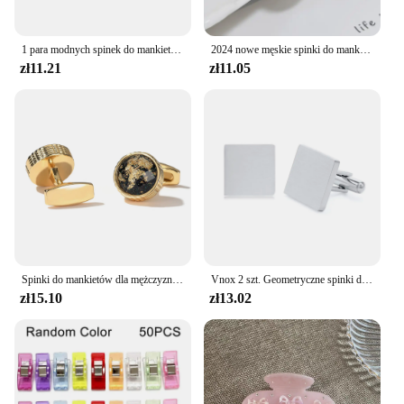
1 para modnych spinek do mankietów niebo górskie słońce księżyc dla mężczyzn kobiet modny okrągły kształt mężczyźni wesele przyjęcie biżuteria akcesoria przyjęcie przyjęcie prezent
2024 nowe męskie spinki do mankietów moda francuska inkrustowana cyrkonia okrągła koszula spinki do mankietów gorąca luksusowa impreza biżuteria akcesoria zestaw podarunkowy
zł11.21
zł11.05
Spinki do mankietów dla mężczyzn XK22S014 moda spersonalizowane wykwintne kryształowe złote okrągłe guziki formalna koszula spinki do mankietów biżuteria
Vnox 2 szt. Geometryczne spinki do mankietów dla mężczyzn, kwadratowe okrągłe w owalnym kształcie akcesoria do koszuli drużby, prezent na dzień ojca
zł15.10
zł13.02