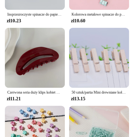
Insprzezroczyste spinacze do papieru dokumenty z kartkiem do spinaczy z Kawaii i spinaczami do biletów zakładki indeksowe do zaznaczania stron biurowe materiały wiążące
Kolorowa metalowe spinacze do papieru wysokiej jakości spinacze do papieru dokument biurowy szkolna papeteria wiążąca artykuły szkolne 32 25 19 15mm
zł10.23
zł10.60
Czerwona seria duży klips kobiet włosy wysokiej klasy sensory z tyłu komputera łyżka karty rekin akcesoria do włosów uchwyt nakrycia głowy ręcznie robione
50 sztuk/partia Mini drewniane kołki rzemieślnicze ubrania papierowe zdjęcie wiszące spinacze sprężynowe spinacze do bielizny na karty z wiadomościami 30mm losowy kolor
zł11.21
zł13.15