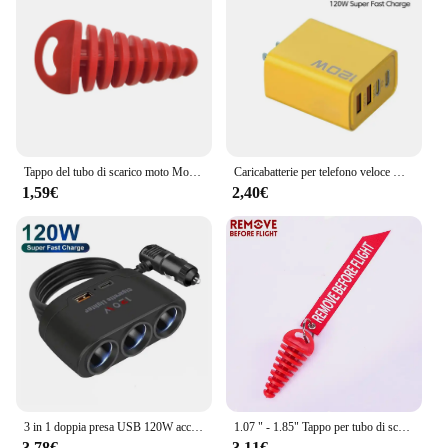
businesses looking to optimize their energy usage
and reduce costs.
Tappo del tubo di scarico moto Motocross Tailpipe PVC Air Bleeder Plug Wash Plug protezione del tubo per Honda KTM Yamaha Kawasaki
Caricabatterie per telefono veloce USB 120W 3.0 tipo C adattatore di ricarica a ricarica rapida per iPhone 15 14 13 Samsung Xiaomi 2 PD 4 porte spina ue/usa
1,59€
2,40€
3 in 1 doppia presa USB 120W accendisigari per auto Splitter 12V 24V caricabatteria rapido spina adattatore di alimentazione per telefono per auto DVR GPS Dashcam
1.07 " - 1.85" Tappo per tubo di scarico Moto Motocross Tubo di scappamento Tappo di spurgo aria in gomma Silenziatore di scarico Tappo di lavaggio Protezione per tubo
3,78€
3,11€