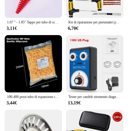
1.07 " - 1.85" Tappo per tubo di scarico Moto Motocross Tubo di scappamento Tappo di spurgo aria in gomma Silenziatore di scarico Tappo di lavaggio Protezione per tubo
Kit di riparazione per pneumatici per auto strumenti per tappi di perforazione foratura per pneumatici di emergenza per strisce di pneumatici Kit di strumenti di riparazione per colla di agitazione accessori per auto
3,11€
6,70€
100-400 pezzi tubo di espansione in plastica a costine M6 M8 M10 tappo in gomma tubo di plastica colonna in nylon vite di espansione tappo di ancoraggio tappi a muro
Tester per candele strumento diagnostico a doppio foro per Auto 12V Spark Tester 0-6000rpm strumenti per rilevatore di accensione del motore automatico
3,44€
13,19€