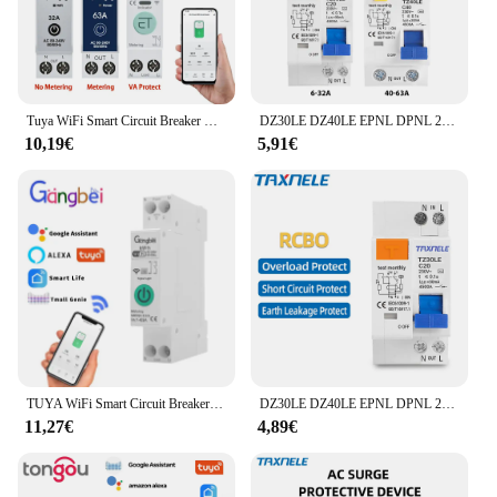
Tuya WiFi Smart Circuit Breaker MCB Timer 1P + N 63A Power Energy kWh Voltage Current Meter Protector Voice Remote Control Switch
DZ30LE DZ40LE EPNL DPNL 230V 1P + N interruttore differenziale protezione da perdite di corrente eccessiva e corta RCBO MCB 32A 63A
10,19€
5,91€
TUYA WiFi Smart Circuit Breaker 1-63A sovracorrente protezione da sottotensione misurazione dell'alimentazione interruttore di controllo remoto Wireless GBDQA
DZ30LE DZ40LE EPNL DPNL 230V 1P + N interruttore differenziale protezione da perdite di corrente eccessiva e corta RCBO MCB 32A 63A
11,27€
4,89€