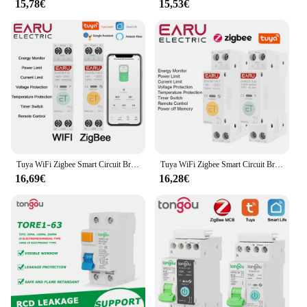
15,78€
15,53€
Tuya WiFi Zigbee Smart Circuit Breaker MCB 1P + N 63A Alimentazione Energia kWh Misuratore di tensione e corrente Protezione Interruttore di controllo remoto vocale
Tuya WiFi Zigbee Smart Circuit Breaker MCB 1P + N 63A Power Energy kWh Voltage Current Meter Protector Voice Remote Control Switch
16,69€
16,28€