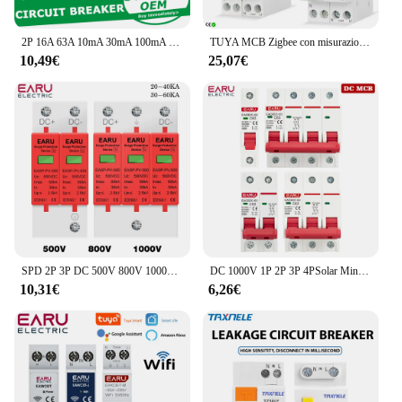
2P 16A 63A 10mA 30mA 100mA 6KA RCCB RCD 230V elettromeccanico corrente residua interruttore differenziale interruttore di sicurezza
TUYA MCB Zigbee con misurazione interruttore intelligente 16A 32A guida DIN per Smart Home interruttore di controllo remoto wireless tramite APP TONGOU
10,49€
25,07€
SPD 2P 3P DC 500V 800V 1000V 20KA ~ 40KA 30KA ~ 60KA protezione contro le sovratensioni della casa dispositivo di protezione contro le sovratensioni a bassa tensione PV Solar
DC 1000V 1P 2P 3P 4PSolar Mini Interruttore di Protezione da Sovraccarico Interruttore 6A 10A 16A 20A 25A 32A 40A 50A 63A Fotovoltaico MCB PV
10,31€
6,26€