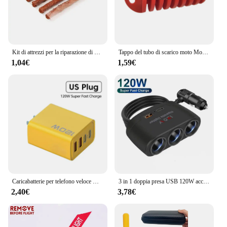
Kit di attrezzi per la riparazione di pneumatici per moto con strisce di gomma Set di tappi per borchie per foratura di pneumatici Tubeless Car Truck Vacuum Tire Repair amagi
Tappo del tubo di scarico moto Motocross Tailpipe PVC Air Bleeder Plug Wash Plug protezione del tubo per Honda KTM Yamaha Kawasaki
1,04€
1,59€
Caricabatterie per telefono veloce USB 120W 3.0 tipo C adattatore di ricarica a ricarica rapida per iPhone 15 14 13 Samsung Xiaomi 2 PD 4 porte spina ue/usa
3 in 1 doppia presa USB 120W accendisigari per auto Splitter 12V 24V caricabatteria rapido spina adattatore di alimentazione per telefono per auto DVR GPS Dashcam
2,40€
3,78€