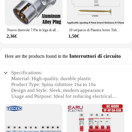
Nuovo durevole 7 Pin in lega di alluminio spina rimorchio camion rimorchio elettrico connettore 12V sostituzione professionale per camion EU Plug
10 set/pacco di Plastica Aereo Tubo di Espansione Tenda Cartongesso Vite di Espansione a Parete Cavo 3.5*50 + Ancora 8*50 Spine invecchiamento
2,36€
1,50€
Interruttori di circuito
Here are the products found in the
Specifications:
Material: High-quality, durable plastic
Product Type: Spina riduttore 16a to 10a
Design and Style: Sleek, modern appearance
Usage and Purpose: Ideal for reducing electrical
loads from 16A to 10A
Typical Adaptive Scenario: Suitable for various
electrical applications
Shape and Size: Compact and easy to install
Features: