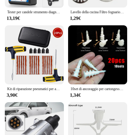
Tester per candele strumento diagnostico a doppio foro per Auto 12V Spark Tester 0-6000rpm strumenti per rilevatore di accensione del motore automatico
Lavello della cucina Filtro fognario Tappo di scarico del bacino Lavello in acciaio inossidabile Tappo di scarico Filtro Anti-intasamento Scarico a pavimento Accessori da cucina
13,19€
1,29€
Kit di riparazione pneumatici per auto Strumenti per tappo per puntura Emergenza per puntura pneumatici per strisce di pneumatici Kit di strumenti per riparazione colla per agitazione Accessori per auto
10set di ancoraggio per cartongesso autoperforante con vite autofilettante per cartongesso tappo di espansione per pareti a cavità cava in gesso plastica Nylon
3,90€
1,34€