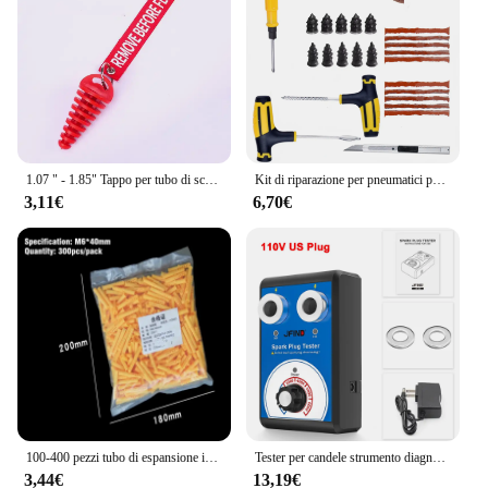
1.07 " - 1.85" Tappo per tubo di scarico Moto Motocross Tubo di scappamento Tappo di spurgo aria in gomma Silenziatore di scarico Tappo di lavaggio Protezione per tubo
Kit di riparazione per pneumatici per auto strumenti per tappi di perforazione foratura per pneumatici di emergenza per strisce di pneumatici Kit di strumenti di riparazione per colla di agitazione accessori per auto
3,11€
6,70€
100-400 pezzi tubo di espansione in plastica a costine M6 M8 M10 tappo in gomma tubo di plastica colonna in nylon vite di espansione tappo di ancoraggio tappi a muro
Tester per candele strumento diagnostico a doppio foro per Auto 12V Spark Tester 0-6000rpm strumenti per rilevatore di accensione del motore automatico
3,44€
13,19€