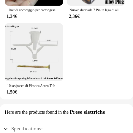
10set di ancoraggio per cartongesso autoperforante con vite autofilettante per cartongesso tappo di espansione per pareti a cavità cava in gesso plastica Nylon
Nuovo durevole 7 Pin in lega di alluminio spina rimorchio camion rimorchio elettrico connettore 12V sostituzione professionale per camion EU Plug
1,34€
2,36€
10 set/pacco di Plastica Aereo Tubo di Espansione Tenda Cartongesso Vite di Espansione a Parete Cavo 3.5*50 + Ancora 8*50 Spine invecchiamento
1,50€
Prese elettriche
Here are the products found in the
Specifications: