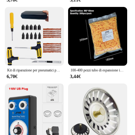
Kit di riparazione per pneumatici per auto strumenti per tappi di perforazione foratura per pneumatici di emergenza per strisce di pneumatici Kit di strumenti di riparazione per colla di agitazione accessori per auto
100-400 pezzi tubo di espansione in plastica a costine M6 M8 M10 tappo in gomma tubo di plastica colonna in nylon vite di espansione tappo di ancoraggio tappi a muro
6,70€
3,44€