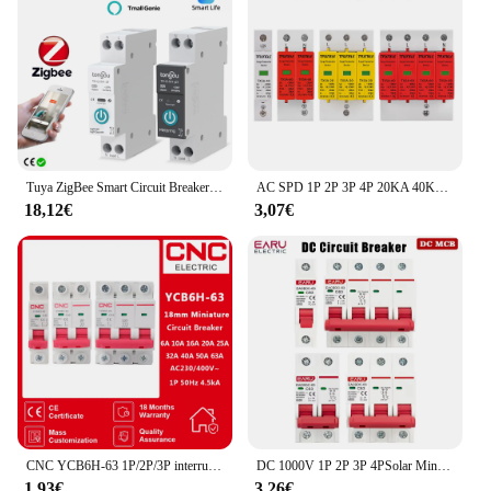
Tuya ZigBee Smart Circuit Breaker con misurazione 1P 16A 25A 63A Smart Switch guida DIN per Smart Home Smart Life/Tuya Smart App
AC SPD 1P 2P 3P 4P 20KA 40KA 60KA 385V House Lightning Surge Protector dispositivo di protezione a bassa tensione 10KA 30KA
18,12€
3,07€
CNC YCB6H-63 1P/2P/3P interruttore magnetotermico MCB montaggio su guida Din capacità di interruzione 6A/10A/16A/20A/25A/32A/40A/50A/63A
DC 1000V 1P 2P 3P 4PSolar Mini interruttore di protezione da sovraccarico interruttore 6A 10A 16A 20A 25A 32A 40A 50A 63A fotovoltaico MCB PV
1,93€
3,26€