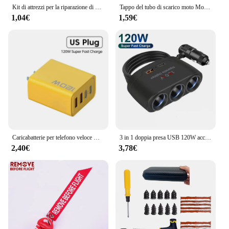
Kit di attrezzi per la riparazione di pneumatici per moto con strisce di gomma Set di tappi per borchie per foratura di pneumatici Tubeless Car Truck Vacuum Tire Repair amagi
Tappo del tubo di scarico moto Motocross Tailpipe PVC Air Bleeder Plug Wash Plug protezione del tubo per Honda KTM Yamaha Kawasaki
1,04€
1,59€
Caricabatterie per telefono veloce USB 120W 3.0 tipo C adattatore di ricarica a ricarica rapida per iPhone 15 14 13 Samsung Xiaomi 2 PD 4 porte spina ue/usa
3 in 1 doppia presa USB 120W accendisigari per auto Splitter 12V 24V caricabatteria rapido spina adattatore di alimentazione per telefono per auto DVR GPS Dashcam
2,40€
3,78€