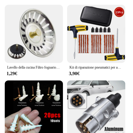
Lavello della cucina Filtro fognario Tappo di scarico del bacino Lavello in acciaio inossidabile Tappo di scarico Filtro Anti-intasamento Scarico a pavimento Accessori da cucina
Kit di riparazione pneumatici per auto Strumenti per tappo per puntura Emergenza per puntura pneumatici per strisce di pneumatici Kit di strumenti per riparazione colla per agitazione Accessori per auto
1,29€
3,90€