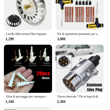
Lavello della cucina Filtro fognario Tappo di scarico del bacino Lavello in acciaio inossidabile Tappo di scarico Filtro Anti-intasamento Scarico a pavimento Accessori da cucina
Kit di riparazione pneumatici per auto Strumenti per tappo per puntura Emergenza per puntura pneumatici per strisce di pneumatici Kit di strumenti per riparazione colla per agitazione Accessori per auto
1,29€
3,90€
10set di ancoraggio per cartongesso autoperforante con vite autofilettante per cartongesso tappo di espansione per pareti a cavità cava in gesso plastica Nylon
Nuovo durevole 7 Pin in lega di alluminio spina rimorchio camion rimorchio elettrico connettore 12V sostituzione professionale per camion EU Plug
1,34€
2,36€