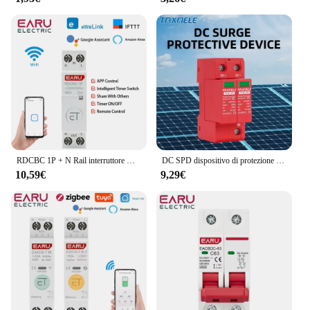
RDCBC 1P + N Rail interruttore WIFI interruttore Timer intelligente relè telecomando di eWeLink Smart Home compatibile con Alexa Google
DC SPD dispositivo di protezione contro le sovratensioni 2P 40KA 60KA 600V 800V 1000V protezione di tensione solare fotovoltaico parafulmine
10,59€
9,29€