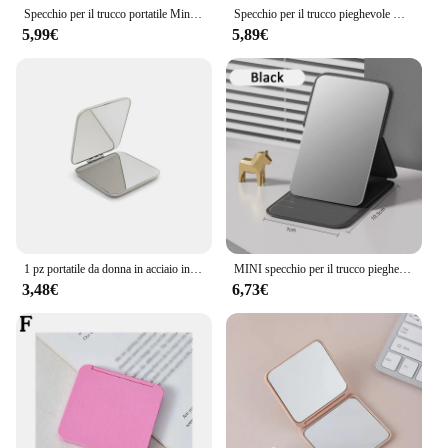
Specchio per il trucco portatile Mini specchio per il trucco rotondo pieghevole tascabile portatile a doppia faccia per strumento cosmetico di bellezza da viaggio
Specchio per il trucco pieghevole Mini specchio per il trucco quadrato specchi per le mani portatili specchio cosmetico tascabile compatto a doppia faccia
5,99€
5,89€
1 pz portatile da donna in acciaio inossidabile specchio per il trucco tasca a mano pieghevole specchio per trucco cosmetico piccole varie forme
MINI specchio per il trucco pieghevole da donna specchio per il trucco tascabile portatile di alta qualità scrivania con manico in tinta unita per donna creativa su un lato
3,48€
6,73€