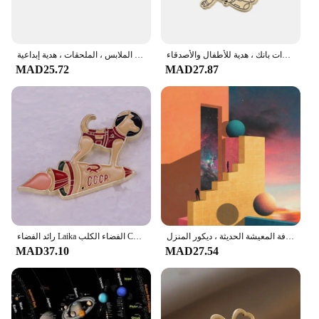
دبابيس من المينا لرائد الفضاء ، مخصص ، دبابيس نظام شمسي ممتاز ، شارات طية صدر السترة ، مجوهرات بانك ، هدية للأطفال والأصدقاء
شارة كارتون سلسلة رائد الفضاء ، حقيبة تذكارية الكون الفضائي ، دبوس قبعة الملابس ، الملحقات ، هدية إبداعية
MAD25.72
MAD27.87
الرجعية المستقبل قماش اللوحة ، موضوع الفضاء الملونة ، الكواكب الملصقات والمطبوعات ، جدار الفن ، صور لغرفة المعيشة الحديثة ، ديكور المنزل
رائد الفضاء Laika الفضاء الكلب CCCP الاتحاد السوفياتي الاتحاد السوفياتي المينا دبوس شارة المجوهرات
MAD37.10
MAD27.54