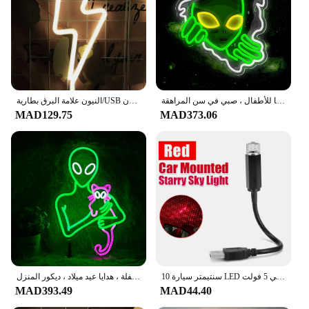
لافتة نيون غريبة لديكور الحائط ، غرفة ألعاب ، منزل ، بار ، حفلة ، غرفة نوم ، كهف رجل ، تضيء ، هدايا للأطفال ، صبي في سن المراهقة
النيون علامة البرق بطارية/USB تعمل الغيوم البرق القمر النيون Led تسجيل للأطفال غرفة حفلة شريط المنزل هدية الديكور
MAD129.75
MAD373.06
10 سنتيمتر سيارة LED السماء المرصعة بالنجوم ليلة ضوء الأحمر أو الأرجواني 5 فولت USB بالطاقة غالاكسي ستار العارض مصباح ل سقف السيارة ديكور للسقف التوصيل
الأجانب-مضحك الأخضر الأجانب أدى ضوء النيون علامة ، الفن جدار الزينة ، غرفة الألعاب ، حفلة ، هدايا عيد ميلاد ، ديكور المنزل
MAD393.49
MAD44.40