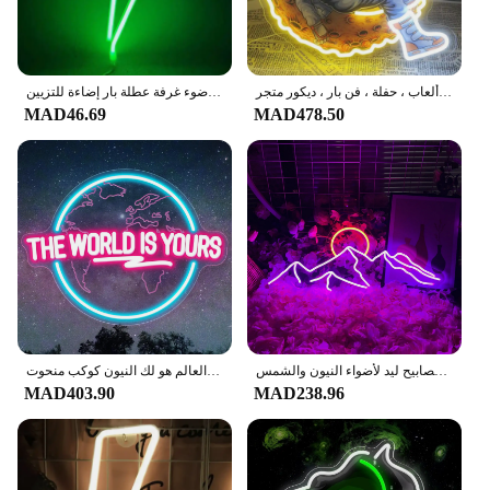
رواد الفضاء يرقدون على القمر لافتة نيون لديكور الجدار ، إضاءة ليد شخصية ، غرفة ألعاب ، حفلة ، فن بار ، ديكور متجر
منتج جديد ضوء النيون معلقة نوع البرق النمذجة ضوء غرفة عطلة بار إضاءة للتزيين LED ضوء الليل 5 فولت بطارية USB
MAD46.69
MAD478.50
مصابيح ليد لأضواء النيون والشمس ، USB ، مصباح ليد ، لافتات ، ديكور حائط منزلي ، غرفة نوم ، غرفة أطفال ، حفلة بار ، ديكور أعياد ميلاد
العالم هو لك النيون كوكب منحوت LED ضوء النيون تسجيل لمكتب الزفاف رجل الكهف لعبة غرفة جدار ديكور هدية عيد ميلاد
MAD403.90
MAD238.96