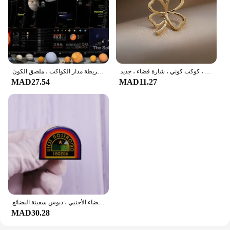
بروش من حجر الراين للرجال والنساء ، هدايا مجوهرات الزركون ، دبابيس مينا ، نجمة ، صليب ، كوكب كوني ، شارة فضاء ، جديد ،
كوزموس-لوحة معلقة في السماء المرصعة بالنجم ، زخرفة المجرة الفضائية ، لوحة فضائية عالية الدقة ، النظام الشمسي ، خريطة مدار الكواكب ، ملصق الكون
MAD27.54
MAD11.27
شعار شعار نوسترومو شارة ، الفضاء الأجنبي ، دبوس سفينة البضائع
MAD30.28