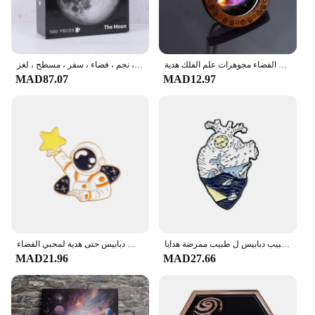
who enjoy frequent room transformations. The
decals are also available in multiple sizes, allowing
you to customize your space and create a cohesive
theme that's as personal as it is captivating.
دوامة غالاكسي كوكب قلادة قلادة خشبية حبل سلسلة قلادة سديم الفضاء مجوهرات علم الفلك هدية
لغز القطع للكبار ، لعبة تعليمية ، قمر ، قوس قزح ، نجم ، فضاء ، سفر ، مسطح ، لغز
**Versatile and Adaptable Decor**
MAD87.07
MAD12.97
These space-themed room decals are not just for
children's rooms; they are versatile enough to
complement any room in your home. From a cozy
reading nook to a modern living room, these decals
can be adapted to fit any style or theme. They are
perfect for vendors and suppliers looking to offer a
unique and in-demand product to their customers.
With our space-themed room decals, you can bring
the wonders of the cosmos to any space, making it a
perfect choice for both personal and commercial
use.
الإنسان القلب المينا دبابيس النسوية فان جوخ الفضاء المحيط الحيوان التشريح الطبي مجوهرات دبابيس التلبيب دبابيس ل طبيب ممرضة هدايا
رائد الفضاء المينا دبابيس كوكب صاروخ الحوت ستار القمر غالاكسي القهوة دبابيس معدنية شارات دبابيس حتى هدية لمحبي الفضاء
MAD21.96
MAD27.66