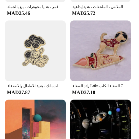
شارة كارتون سلسلة رائد الفضاء ، حقيبة تذكارية الكون الفضائي ، دبوس قبعة الملابس ، الملحقات ، هدية إبداعية
شارة معدنية من المينا للأطفال ، مساحة كرتونية ، بروش رائد فضاء ، سفينة فضاء لطيفة ، كوكب ، حوت ، صاروخ ، نجم ، قمر ، هدايا مجوهرات ، بيع بالجملة
MAD25.46
MAD25.72
رائد الفضاء Laika الفضاء الكلب CCCP الاتحاد السوفياتي الاتحاد السوفياتي المينا دبوس شارة المجوهرات
دبابيس من المينا لرائد الفضاء ، مخصص ، دبابيس نظام شمسي ممتاز ، شارات طية صدر السترة ، مجوهرات بانك ، هدية للأطفال والأصدقاء
MAD27.87
MAD37.10