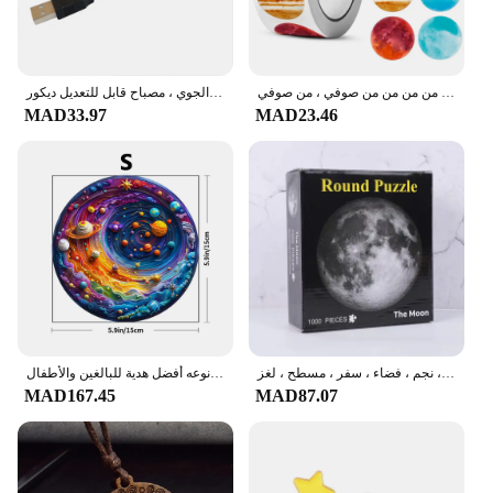
galaxy into your home or business.
ملصقات كواكب النظام الشمسي الملونة ، معرفة الفضاء ، هدايا مزينة ، غلاية ، ملصق قرطاسية للهاتف ، من من من من من من من من من من صوفي ، من صوفي
جهاز عرض ضوئي ليلي نجمي لسقف السيارة صغير ، مصباح مجرة للغلاف الجوي ، مصباح قابل للتعديل ديكور USB ، سقف السيارة ، ديكور سقف الغرفة
MAD33.97
MAD23.46
لغز القطع للكبار ، لعبة تعليمية ، قمر ، قوس قزح ، نجم ، فضاء ، سفر ، مسطح ، لغز
ألغاز الصور المقطوعة الخشبية للبالغين - كوكب الفضاء الأرض، حزمة هدايا جميلة، شكل فريد من نوعه أفضل هدية للبالغين والأطفال
MAD167.45
MAD87.07