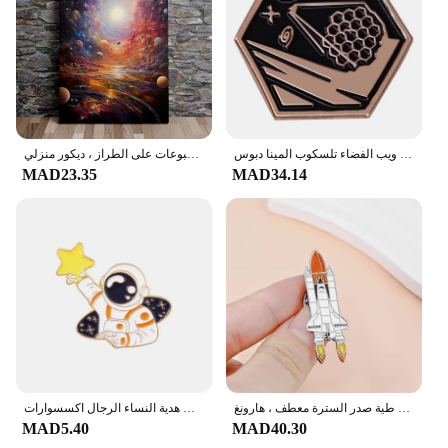
جيمس ويب الفضاء تلسكوب المينا دبوس JWST شارة بروش هدية على ظهره الديكور مجوهرات
ملصق فني على قماش الكوسموس الجمالي اللامتناهي الحديث ، سماء نجمية فضائية ، صورة جدارية للسديم ، لوحة زيتية ، مطبوعات على الطراز ، ديكور منزلي
MAD23.35
MAD34.14
بروش مكوك الفضاء المينا لعشاق علم الفلك ، دبوس التلبيب ، شارة معدنية مثيرة للاهتمام ، طية صدر السترة الطائرة لطيف ، طية صدر السترة معطف ، هارونغ
الكون النجوم السماء التلبيب دبابيس كوكب ستار الكرتون رواد الفضاء دبابيس شارات الفضاء المحيط مجوهرات هدية النساء الرجال اكسسوارات
MAD5.40
MAD40.30