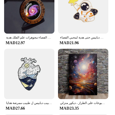
رائد الفضاء المينا دبابيس كوكب صاروخ الحوت ستار القمر غالاكسي القهوة دبابيس معدنية شارات دبابيس حتى هدية لمحبي الفضاء
دوامة غالاكسي كوكب قلادة قلادة خشبية حبل سلسلة قلادة سديم الفضاء مجوهرات علم الفلك هدية
MAD12.97
MAD21.96
ملصق فني على قماش الكوسموس الجمالي اللامتناهي الحديث ، سماء نجمية فضائية ، صورة جدارية للسديم ، لوحة زيتية ، مطبوعات على الطراز ، ديكور منزلي
الإنسان القلب المينا دبابيس النسوية فان جوخ الفضاء المحيط الحيوان التشريح الطبي مجوهرات دبابيس التلبيب دبابيس ل طبيب ممرضة هدايا
MAD27.66
MAD23.35