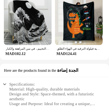
الكرتون ديناصور الفضاء نمط لينة الفانيلا بطانية للسرير غرفة نوم أريكة نزهة ، بطانية رمي دافئة لتغطية قيلولة الترفيه في الهواء الطلق
مخدر الشمس والقمر طباعة رمي بطانية للأريكة والأريكة ، نجمة والفضاء ، أسود وأبيض ، السفر والتخييم ، في سن المراهقة والكبار
MAD102.12
MAD124.41
الجدة إضاءة
Here are the products found in the
Specifications:
Material: High-quality, durable materials
Design and Style: Space-themed, with a futuristic
aesthetic
Usage and Purpose: Ideal for creating a unique,
immersive atmosphere in any room