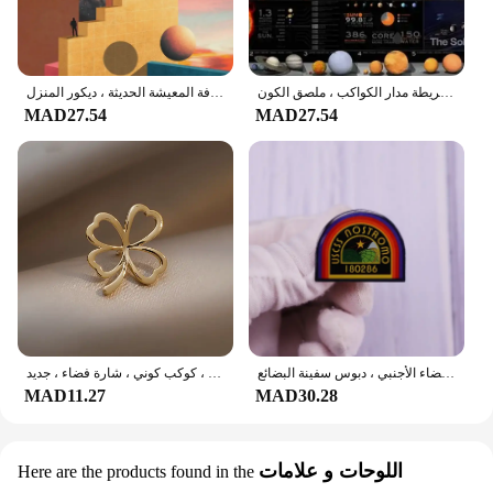
كوزموس-لوحة معلقة في السماء المرصعة بالنجم ، زخرفة المجرة الفضائية ، لوحة فضائية عالية الدقة ، النظام الشمسي ، خريطة مدار الكواكب ، ملصق الكون
الرجعية المستقبل قماش اللوحة ، موضوع الفضاء الملونة ، الكواكب الملصقات والمطبوعات ، جدار الفن ، صور لغرفة المعيشة الحديثة ، ديكور المنزل
MAD27.54
MAD27.54
شعار شعار نوسترومو شارة ، الفضاء الأجنبي ، دبوس سفينة البضائع
بروش من حجر الراين للرجال والنساء ، هدايا مجوهرات الزركون ، دبابيس مينا ، نجمة ، صليب ، كوكب كوني ، شارة فضاء ، جديد ،
MAD11.27
MAD30.28
اللوحات و علامات
Here are the products found in the