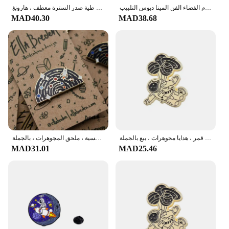
كارل ساجان شارة نقطة زرقاء شاحبة مجموعة من الغبار معلقة في بروش شعاع الشمس الأرض علوم الفضاء الفن المينا دبوس التلبيب
بروش مكوك الفضاء المينا لعشاق علم الفلك ، دبوس التلبيب ، شارة معدنية مثيرة للاهتمام ، طية صدر السترة الطائرة لطيف ، طية صدر السترة معطف ، هارونغ
MAD40.30
MAD38.68
شارة معدنية من المينا للأطفال ، مساحة كرتونية ، بروش رائد فضاء ، سفينة فضاء لطيفة ، كوكب ، حوت ، صاروخ ، نجم ، قمر ، هدايا مجوهرات ، بيع بالجملة
بروش شارة معدنية من المينا ، دبوس مستكشف الفضاء ، نظام الطاقة الشمسية ، ملحق المجوهرات ، بالجملة
MAD31.01
MAD25.46