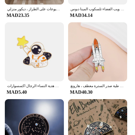
جيمس ويب الفضاء تلسكوب المينا دبوس JWST شارة بروش هدية على ظهره الديكور مجوهرات
ملصق فني على قماش الكوسموس الجمالي اللامتناهي الحديث ، سماء نجمية فضائية ، صورة جدارية للسديم ، لوحة زيتية ، مطبوعات على الطراز ، ديكور منزلي
MAD23.35
MAD34.14
بروش مكوك الفضاء المينا لعشاق علم الفلك ، دبوس التلبيب ، شارة معدنية مثيرة للاهتمام ، طية صدر السترة الطائرة لطيف ، طية صدر السترة معطف ، هارونغ
الكون النجوم السماء التلبيب دبابيس كوكب ستار الكرتون رواد الفضاء دبابيس شارات الفضاء المحيط مجوهرات هدية النساء الرجال اكسسوارات
MAD5.40
MAD40.30