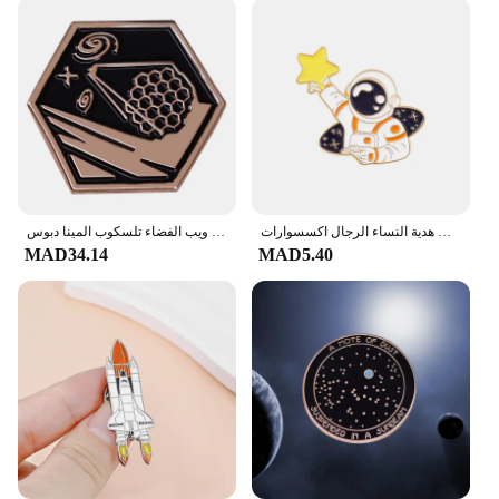
الكون النجوم السماء التلبيب دبابيس كوكب ستار الكرتون رواد الفضاء دبابيس شارات الفضاء المحيط مجوهرات هدية النساء الرجال اكسسوارات
جيمس ويب الفضاء تلسكوب المينا دبوس JWST شارة بروش هدية على ظهره الديكور مجوهرات
MAD34.14
MAD5.40