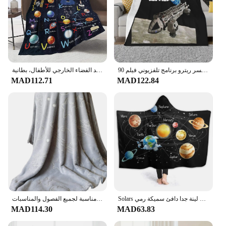
الفضاء 1999 النسر ريترو برنامج تلفزيوني فيلم 90S 80S سفينة الفضاء فيلم الخيال العلمي 6 العلم النساء الرجال رمي بطانية
بطانية رائد الفضاء الخارجي للأطفال، بطانية ABC Planet، بطانية صاروخ سفينة الفضاء، هدية النظام الشمسي، بطانية الفانيلا الناعمة
MAD112.71
MAD122.84
Solars نظام الكواكب النجوم و درب التبانة غالاكسي الفضاء مقنعين بطانية مطبوعة لبس بطانية لينة جدا دافئ سميكة رمي
بطانية فضاء من الصوف الناعم للأطفال ، تشرق في الظلام ، مناسبة لجميع الفصول والمناسبات
MAD114.30
MAD63.83