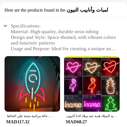
لمبات وأنابيب النيون
Here are the products found in the
Specifications:
Material: High-quality, durable neon tubing
Design and Style: Space-themed, with vibrant colors
and futuristic patterns
Usage and Purpose: Ideal for creating a unique and
immersive atmosphere in any room
Typical Adaptive Scenario: Perfect for bedrooms,
gaming rooms, or even commercial spaces
Shape or Size or Weight or Quantity: Available in a
variety of sizes and configurations to fit any space
Performance and Property: Energy-efficient, long-
lasting lighting with a warm, ambient glow
Features:
**Enchanting Ambiance for Any Space**
النيون Led أضواء تسجيل كوكب البرق الموز ضوء النيون الحب سحابة الكرز النيون علامات لغرفة ديكور المنزل عيد الميلاد هدية عيد ميلاد
لافتة نيون صاروخ إضاءة ليد ، إضاءة ليلية للغرفة ، ديكور نادي الحزب ، ديكور متعدد الأغراض ، حالة مزاجية مثبتة على الحائط
Step into the future with our space-themed room
MAD117.32
MAD68.27
neon light sets, designed to bring a touch of the