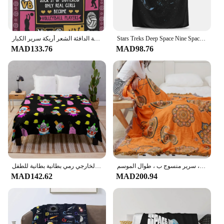
Stars Treks Deep Space Nine Space Station Blanket Multi-size Soft Fuzzy Plush Throw Blankets for Sofa Couch and Bed
بطانية الفضاء غالاكسي رائد الفضاء رمي بطانية مريحة القطبية الصوف الفانيلا بطانية لينة الدافئة الشعر أريكة سرير الكبار"
MAD133.76
MAD98.76
بطانية قطنية من الجاكار بيزلي المعاصرة ، راحة مع التفاصيل الهامشية ، سمة الفضاء ، قابلة للغسل الآلي ، سرير منسوج ب ، طوال الموسم
القاتل كلونس من الفضاء الخارجي رمي بطانية بطانية للطفل
MAD142.62
MAD200.94