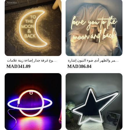
أحبك إلى القمر والظهر أدى ضوء النيون إشارة ، USB بالطاقة ، ديكور الجدار ، ديكور الغرفة ، مكتب الحزب ، هدية عيد ميلاد ، حانة
إلى القمر والخلف ثلاثية الأبعاد نحت أضواء النيون هدية عيد ميلاد الزفاف شخصية حفلة رائد الفضاء موضوع غرفة جدار إضاءة زينة علامات
MAD341.09
MAD386.04