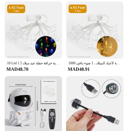
Performance and Property: Energy-efficient LED
lighting for a long-lasting glow
Parts and Accessories: Comes with all necessary
components for easy installation
Applicable People: Suitable for individuals,
families, and businesses looking to enhance their
space with a touch of the cosmos
Features:
**Illuminate Your Space with the Cosmos**
سلسلة ضوء سفينة فضاء وصاروخ ، تستخدم لتزيين غرفة الأطفال ، حكايات خيالية لأعياد الميلاد ، 1 ضوء دافئ 1000 m
10 Led 1.5 متر رائد الفضاء وصاروخ السفينة سلسلة ضوء ضوء ملون لتزيين غرف الأطفال حكاية خرافة حفلة عيد ميلاد
MAD48.70
MAD48.91
Immerse yourself in the wonders of the universe
with our space-themed room lighting sets, designed
to transport you to the final frontier. These sets are
not just a lighting solution; they are a statement
piece that captures the imagination and adds a touch
of celestial charm to any room. Whether you're
looking to create a playful environment for children
or a sophisticated atmosphere for a space-themed
party, these sets are versatile enough to adapt to any
scenario.