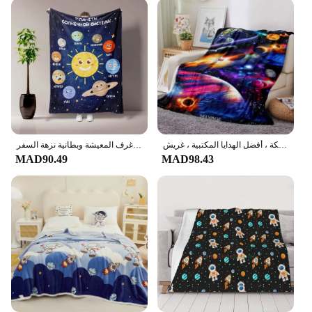
Crafted from high-quality materials, our space-
themed room decor is built to last. Each set is
meticulously designed to withstand the test of time,
ensuring that your room remains a cosmic haven for
years to come. Whether you're looking to add a
touch of whimsy to a nursery or create a full-blown
space station in your living room, our sets are
versatile enough to adapt to any room size or
layout.
خفيفة الوزن للغاية لينة أفخم الفانيلا يلقي ، بطانية غرفة الفضاء ، نجوم المجرة ، بطانية للأريكة ، السرير ، الأريكة ، أفضل الهدايا المكتبية ، غريش
بطانية رقيقة من الفلانيل مطبوعة عالية الدقة على شكل كواكب شخصية كرتونية. استخدام لجميع المواسم للأريكة والأسرة وغرف المعيشة وبطانية نزهة السفر
**A Universe of Possibilities**
MAD90.49
MAD98.43
Our space-themed room decor sets are not just
about looks; they're about creating an immersive
experience. Each set includes a variety of pieces
that work together to bring your space theme to life.
From wall decals and light fixtures to floor mats and
bedding, every element is designed to complement
the others, creating a cohesive and visually
stunning environment. Whether you're looking to
enhance your room's aesthetics or create a space-
themed play area for your kids, our sets are perfect