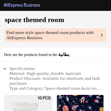
space themed room
Find more style
space themed room
products with
AliExpress Business
بطانية
Here are the products found in the
Specifications:
Material: High-quality, durable materials
Product Discount: Available for wholesale and bulk
purchases
Type and Category: Space-themed room decor sets
Design and Style: Futuristic, celestial-inspired
motifs
Usage and Purpose: Enhances the ambiance of any
room