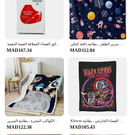
Typical Adaptive Scenario: Ideal for children's
bedrooms, playrooms, or even adult spaces with a
love for space exploration
Shape or Size or Weight or Quantity: Varies
depending on the set chosen, but each set is
designed to create a cohesive and impactful space
theme
بطانية الفضاء الخارجي للأولاد ، موضوع رائد الفضاء الناعم ، بطانية من الفانيلا القطيفة للحضانة سرير الطفل ، بطانية دافئة كحلي
بطانيات الطوارئ بطانية حرارية للبقاء في الهواء الطلق طقم الإنقاذ للإسعافات الأولية معدات التخييم والمشي لمسافات طويلة رقائق الفضاء العملاقة الفضة الذهبية
MAD167.34
MAD112.84
Features:
**Transform Your Space with a Galactic Touch**
Immerse yourself in the wonders of the universe
with our space-themed room decor sets, designed to
transport you to the final frontier. Whether you're
looking to add a touch of celestial charm to your
child's bedroom or create a futuristic sanctuary for
adults, our sets are the perfect solution. With a
variety of designs and styles to choose from, you
can select the perfect set to match your personal
taste and room's existing decor.
Klowns القاتل المريح من الفضاء الخارجي ، بطانية Merch ، رميات وبطانيات ديكورية منزلية ، صوف خفيف الوزن لغرفة النوم
بطانية رمي الفضاء الخارجي للأطفال ، حيوان الكرتون ، بطانية رائد الفضاء للأريكة ، أريكة ، صواريخ الكواكب المجرة ، بطانية السرير
MAD122.38
MAD105.43
**Durable and Versatile Decor**