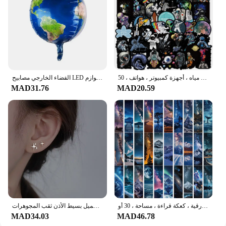
رواد الفضاء يستكشفون ملصقات جرافيتي الفضاء الخارجي ، شارات فينيل مقاومة للماء ، أجهزة لابتوب ذاتية الصنع ، زجاجات مياه ، أجهزة كمبيوتر ، هواتف ، 50 *
الفضاء الخارجي مصابيح LED للحفلات رائد الفضاء صاروخ المريخ سفينة الفضاء سلسلة ضوء غالاكسي النظام الشمسي حفلة صبي أول عيد ميلاد لوازم
MAD31.76
MAD20.59
علامة مرجعية لوضع العلامات على النجوم ، بطاقة رسائل الطالب ، أدوات مكتبية لإشارات الكتب ، بطاقة ورقية ، كعكة قراءة ، مساحة ، 30 أو
الفضة لوحة غير المتماثلة لطيف الفضاء رائد الفضاء كوكب أوبال وأقراط للنساء الفضة اللون جميل بسيط الأذن ثقب المجوهرات
MAD34.03
MAD46.78