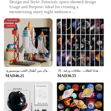
Design and Style: Futuristic space-themed design
Usage and Purpose: Ideal for creating a
mesmerizing starry night ambiance
Performance and Property: Energy-efficient LED
technology
Parts and Accessories: Comes with a set of projector
discs for various patterns
Applicable People: Suitable for all ages, perfect for
families and individuals
Features:
|Space Projecttor|
**Illuminate Your Space with a Touch of the
إشارات مرجعية زخرفية لمساحة النجوم الكونية ، رائعة ، تجوال ، مساحة ، إشارات مرجعية ، إشارات مرجعية ، صفحات قراءة ، كروز ، بديل ، هدايا للطلاب ، بطاقات ورقية ، 30:
الفضاء الفضاء صاروخ إطلاق مركز قاعدة لغز نموذج اللبنات الصغيرة تجميع الطوب الأطفال بنين أطفال اللعب مونتيسوري
Cosmos**
MAD46.21
MAD30.55
The Space Projector is a versatile and enchanting
addition to any room, transforming it into a celestial
wonderland. This futuristic piece of decor not only
serves as a conversation starter but also provides a
tranquil environment for relaxation and
contemplation. Its sleek design and space-themed
aesthetic make it a standout piece in any setting,