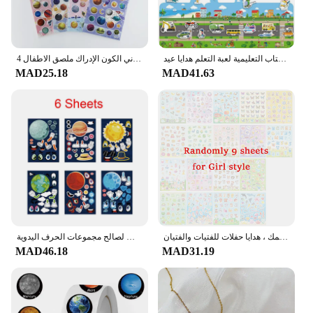
قابلة لإعادة الاستخدام ملصق كتب اللعب ثلاثية الأبعاد واضحة الحيوان المركبات الفضائية ديناصور ملصق كتاب التعليمية لعبة التعلم هدايا عيد
4 أوراق/مجموعة كوكب الفضاء الكوني الكون الإدراك ملصق الاطفال DIY 3D فقاعة رغوة سكرابوكينغ ملصقات للأطفال الأولاد هدية
MAD25.18
MAD41.63
ملصقات حرفية ملونة للأطفال ، مثالية تصنعها بنفسك ، دفاتر مراهقات ، مجلات ، طعام حيوانات ، مساحة سمك ، هدايا حفلات للفتيات والفتيان
ملصقات على شكل كوكب فضائي من 6-24 ورقة للأطفال بتصميم وجه غريب على شكل صاروخ نظام شمسي لتقوم بها بنفسك ألغاز ملصق ألعاب حفلات لصالح مجموعات الحرف اليدوية
MAD46.18
MAD31.19