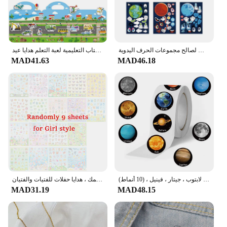
ملصقات على شكل كوكب فضائي من 6-24 ورقة للأطفال بتصميم وجه غريب على شكل صاروخ نظام شمسي لتقوم بها بنفسك ألغاز ملصق ألعاب حفلات لصالح مجموعات الحرف اليدوية
قابلة لإعادة الاستخدام ملصق كتب اللعب ثلاثية الأبعاد واضحة الحيوان المركبات الفضائية ديناصور ملصق كتاب التعليمية لعبة التعلم هدايا عيد
MAD41.63
MAD46.18
لفة ملصقات للأطفال ، ملصق كرتون لطيف ، كواكب فضائية ، مكافأة ، شارات ، حقائب ، حقائب ، لابتوب ، جيتار ، فينيل ، (10 أنماط)
ملصقات حرفية ملونة للأطفال ، مثالية تصنعها بنفسك ، دفاتر مراهقات ، مجلات ، طعام حيوانات ، مساحة سمك ، هدايا حفلات للفتيات والفتيان
MAD31.19
MAD48.15