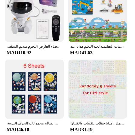
used for meditation, storytelling, or simply as a
nightlight. The projector's versatility makes it
suitable for a range of scenarios, from educational
settings to intimate gatherings. It's a must-have for
vendors, suppliers, and anyone looking to add a
touch of the cosmos to their space.
قابلة لإعادة الاستخدام ملصق كتب اللعب ثلاثية الأبعاد واضحة الحيوان المركبات الفضائية ديناصور ملصق كتاب التعليمية لعبة التعلم هدايا عيد
نجمة العارض غالاكسي ليلة ضوء رائد الفضاء الفضاء العارض النجوم سديم السقف LED مصباح لغرفة النوم ديكور المنزل الاطفال هدية
MAD110.92
MAD41.63
ملصقات حرفية ملونة للأطفال ، مثالية تصنعها بنفسك ، دفاتر مراهقات ، مجلات ، طعام حيوانات ، مساحة سمك ، هدايا حفلات للفتيات والفتيان
ملصقات على شكل كوكب فضائي من 6-24 ورقة للأطفال بتصميم وجه غريب على شكل صاروخ نظام شمسي لتقوم بها بنفسك ألغاز ملصق ألعاب حفلات لصالح مجموعات الحرف اليدوية
MAD46.18
MAD31.19