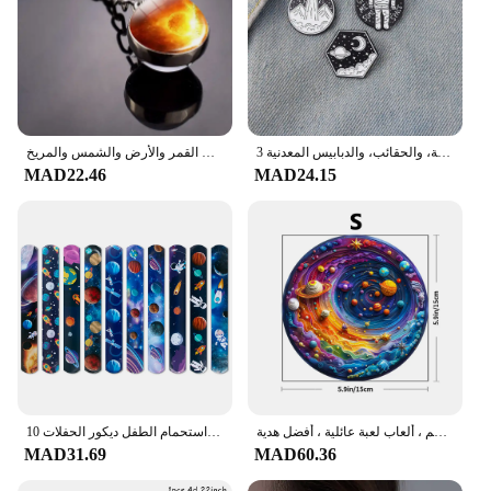
3 قطع من شارات سلسلة استكشاف الفضاء الإبداعية للجنسين، والملابس اليومية، والحقائب، والدبابيس المعدنية
سلسلة مفاتيح سيارة كروية زجاجية مزدوجة الجانب ، حلقة مفاتيح على شكل كوكب نظام شمسي ، سلسلة مفاتيح على شكل سديم مجرة ، صورة فنية على شكل كوكب القمر والأرض والشمس والمريخ
MAD22.46
MAD24.15
لغز خشبي للبالغين والأطفال ، كوكب الفضاء ، لغز على شكل غير منتظم ، ألعاب لعبة عائلية ، أفضل هدية
10 قطعة موضوع الفضاء الخارجي صفعة أساور رائد الفضاء كوكب نمط التصفيق دائرة لعبة أطفال حفلة عيد ميلاد هدية استحمام الطفل ديكور الحفلات
MAD31.69
MAD60.36