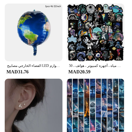
رواد الفضاء يستكشفون ملصقات جرافيتي الفضاء الخارجي ، شارات فينيل مقاومة للماء ، أجهزة لابتوب ذاتية الصنع ، زجاجات مياه ، أجهزة كمبيوتر ، هواتف ، 50 *
الفضاء الخارجي مصابيح LED للحفلات رائد الفضاء صاروخ المريخ سفينة الفضاء سلسلة ضوء غالاكسي النظام الشمسي حفلة صبي أول عيد ميلاد لوازم
MAD31.76
MAD20.59