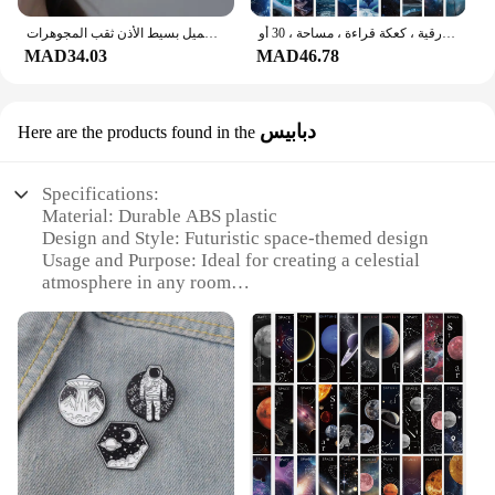
علامة مرجعية لوضع العلامات على النجوم ، بطاقة رسائل الطالب ، أدوات مكتبية لإشارات الكتب ، بطاقة ورقية ، كعكة قراءة ، مساحة ، 30 أو
الفضة لوحة غير المتماثلة لطيف الفضاء رائد الفضاء كوكب أوبال وأقراط للنساء الفضة اللون جميل بسيط الأذن ثقب المجوهرات
MAD34.03
MAD46.78
دبابيس
Here are the products found in the
Specifications:
Material: Durable ABS plastic
Design and Style: Futuristic space-themed design
Usage and Purpose: Ideal for creating a celestial
atmosphere in any room
Performance and Property: Equipped with a high-
quality LED light source
Shape or Size or Weight or Quantity: Compact and
lightweight, easy to move and set up
Parts and Accessories: Comes with a versatile set of
accessories for enhanced projection effects
Features:
|Vendors|