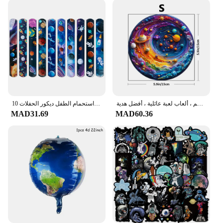
لغز خشبي للبالغين والأطفال ، كوكب الفضاء ، لغز على شكل غير منتظم ، ألعاب لعبة عائلية ، أفضل هدية
10 قطعة موضوع الفضاء الخارجي صفعة أساور رائد الفضاء كوكب نمط التصفيق دائرة لعبة أطفال حفلة عيد ميلاد هدية استحمام الطفل ديكور الحفلات
MAD31.69
MAD60.36