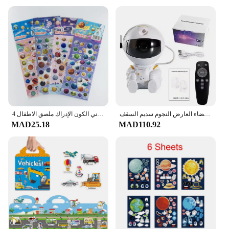
an excellent choice. It's not just a projector; it's a
conversation starter that can be used for a variety of
occasions, from family gatherings to romantic
evenings. Its adaptable nature means it can be set up
in any room, from a child's bedroom to a cozy living
room, and it's a perfect gift for those who appreciate
the beauty of the cosmos. With its wholesale and
vendor options, it's also an excellent choice for
businesses looking to offer a unique and captivating
experience to their customers.
نجمة العارض غالاكسي ليلة ضوء رائد الفضاء الفضاء العارض النجوم سديم السقف LED مصباح لغرفة النوم ديكور المنزل الاطفال هدية
4 أوراق/مجموعة كوكب الفضاء الكوني الكون الإدراك ملصق الاطفال DIY 3D فقاعة رغوة سكرابوكينغ ملصقات للأطفال الأولاد هدية
MAD25.18
MAD110.92