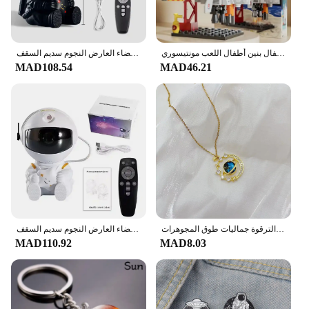
الفضاء الفضاء صاروخ إطلاق مركز قاعدة لغز نموذج اللبنات الصغيرة تجميع الطوب الأطفال بنين أطفال اللعب مونتيسوري
نجمة العارض غالاكسي ليلة ضوء رائد الفضاء الفضاء العارض النجوم سديم السقف LED مصباح لغرفة النوم ديكور المنزل الاطفال هدية
MAD108.54
MAD46.21
الزركون زحل الفضاء الأرض قلادة قلادة لذيذ الأزرق كوكب قلادة الفولاذ المقاوم للصدأ سلسلة الترقوة جماليات طوق المجوهرات
نجمة العارض غالاكسي ليلة ضوء رائد الفضاء الفضاء العارض النجوم سديم السقف LED مصباح لغرفة النوم ديكور المنزل الاطفال هدية
MAD110.92
MAD8.03