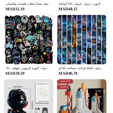
لفة ملصقات للأطفال ، ملصق كرتون لطيف ، كواكب فضائية ، مكافأة ، شارات ، حقائب ، حقائب ، لابتوب ، جيتار ، فينيل ، (10 أنماط)
ملصقات حرفية ملونة للأطفال ، مثالية تصنعها بنفسك ، دفاتر مراهقات ، مجلات ، طعام حيوانات ، مساحة سمك ، هدايا حفلات للفتيات والفتيان
MAD31.19
MAD48.15
علامة مرجعية لوضع العلامات على النجوم ، بطاقة رسائل الطالب ، أدوات مكتبية لإشارات الكتب ، بطاقة ورقية ، كعكة قراءة ، مساحة ، 30 أو
رواد الفضاء يستكشفون ملصقات جرافيتي الفضاء الخارجي ، شارات فينيل مقاومة للماء ، أجهزة لابتوب ذاتية الصنع ، زجاجات مياه ، أجهزة كمبيوتر ، هواتف ، 50 *
MAD20.59
MAD46.78