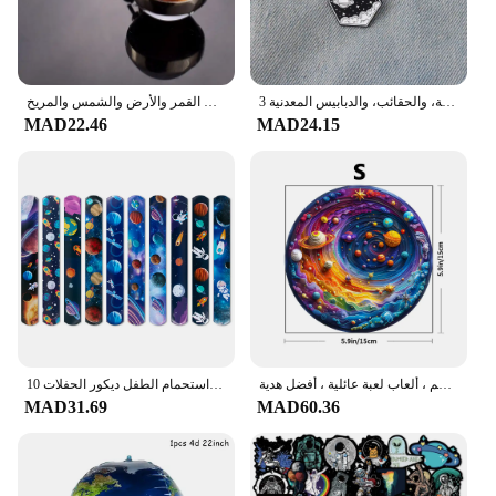
3 قطع من شارات سلسلة استكشاف الفضاء الإبداعية للجنسين، والملابس اليومية، والحقائب، والدبابيس المعدنية
سلسلة مفاتيح سيارة كروية زجاجية مزدوجة الجانب ، حلقة مفاتيح على شكل كوكب نظام شمسي ، سلسلة مفاتيح على شكل سديم مجرة ، صورة فنية على شكل كوكب القمر والأرض والشمس والمريخ
MAD22.46
MAD24.15
لغز خشبي للبالغين والأطفال ، كوكب الفضاء ، لغز على شكل غير منتظم ، ألعاب لعبة عائلية ، أفضل هدية
10 قطعة موضوع الفضاء الخارجي صفعة أساور رائد الفضاء كوكب نمط التصفيق دائرة لعبة أطفال حفلة عيد ميلاد هدية استحمام الطفل ديكور الحفلات
MAD31.69
MAD60.36