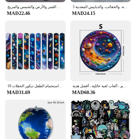
3 قطع من شارات سلسلة استكشاف الفضاء الإبداعية للجنسين، والملابس اليومية، والحقائب، والدبابيس المعدنية
سلسلة مفاتيح سيارة كروية زجاجية مزدوجة الجانب ، حلقة مفاتيح على شكل كوكب نظام شمسي ، سلسلة مفاتيح على شكل سديم مجرة ، صورة فنية على شكل كوكب القمر والأرض والشمس والمريخ
MAD22.46
MAD24.15
لغز خشبي للبالغين والأطفال ، كوكب الفضاء ، لغز على شكل غير منتظم ، ألعاب لعبة عائلية ، أفضل هدية
10 قطعة موضوع الفضاء الخارجي صفعة أساور رائد الفضاء كوكب نمط التصفيق دائرة لعبة أطفال حفلة عيد ميلاد هدية استحمام الطفل ديكور الحفلات
MAD31.69
MAD60.36