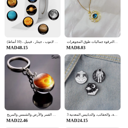
الزركون زحل الفضاء الأرض قلادة قلادة لذيذ الأزرق كوكب قلادة الفولاذ المقاوم للصدأ سلسلة الترقوة جماليات طوق المجوهرات
لفة ملصقات للأطفال ، ملصق كرتون لطيف ، كواكب فضائية ، مكافأة ، شارات ، حقائب ، حقائب ، لابتوب ، جيتار ، فينيل ، (10 أنماط)
MAD48.15
MAD8.03
3 قطع من شارات سلسلة استكشاف الفضاء الإبداعية للجنسين، والملابس اليومية، والحقائب، والدبابيس المعدنية
سلسلة مفاتيح سيارة كروية زجاجية مزدوجة الجانب ، حلقة مفاتيح على شكل كوكب نظام شمسي ، سلسلة مفاتيح على شكل سديم مجرة ، صورة فنية على شكل كوكب القمر والأرض والشمس والمريخ
MAD22.46
MAD24.15