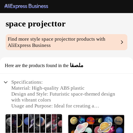
space projecttor
Find more style
space projecttor
products with
AliExpress Business
ملصقا
Here are the products found in the
Specifications:
Material: High-quality ABS plastic
Design and Style: Futuristic space-themed design
with vibrant colors
Usage and Purpose: Ideal for creating a
mesmerizing night sky in any room
Performance and Property: Energy-efficient LED
bulbs for long-lasting use
Parts and Accessories: Comes with a user-friendly