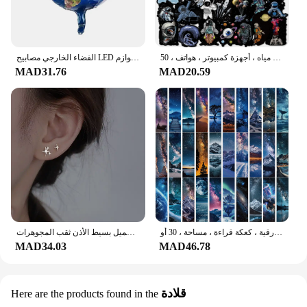
رواد الفضاء يستكشفون ملصقات جرافيتي الفضاء الخارجي ، شارات فينيل مقاومة للماء ، أجهزة لابتوب ذاتية الصنع ، زجاجات مياه ، أجهزة كمبيوتر ، هواتف ، 50 *
الفضاء الخارجي مصابيح LED للحفلات رائد الفضاء صاروخ المريخ سفينة الفضاء سلسلة ضوء غالاكسي النظام الشمسي حفلة صبي أول عيد ميلاد لوازم
MAD31.76
MAD20.59
علامة مرجعية لوضع العلامات على النجوم ، بطاقة رسائل الطالب ، أدوات مكتبية لإشارات الكتب ، بطاقة ورقية ، كعكة قراءة ، مساحة ، 30 أو
الفضة لوحة غير المتماثلة لطيف الفضاء رائد الفضاء كوكب أوبال وأقراط للنساء الفضة اللون جميل بسيط الأذن ثقب المجوهرات
MAD34.03
MAD46.78
قلادة
Here are the products found in the