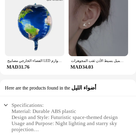
الفضة لوحة غير المتماثلة لطيف الفضاء رائد الفضاء كوكب أوبال وأقراط للنساء الفضة اللون جميل بسيط الأذن ثقب المجوهرات
الفضاء الخارجي مصابيح LED للحفلات رائد الفضاء صاروخ المريخ سفينة الفضاء سلسلة ضوء غالاكسي النظام الشمسي حفلة صبي أول عيد ميلاد لوازم
MAD31.76
MAD34.03
أضواء الليل
Here are the products found in the
Specifications:
Material: Durable ABS plastic
Design and Style: Futuristic space-themed design
Usage and Purpose: Night lighting and starry sky
projection
Performance and Property: High-resolution imaging