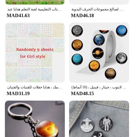
ملصقات على شكل كوكب فضائي من 6-24 ورقة للأطفال بتصميم وجه غريب على شكل صاروخ نظام شمسي لتقوم بها بنفسك ألغاز ملصق ألعاب حفلات لصالح مجموعات الحرف اليدوية
قابلة لإعادة الاستخدام ملصق كتب اللعب ثلاثية الأبعاد واضحة الحيوان المركبات الفضائية ديناصور ملصق كتاب التعليمية لعبة التعلم هدايا عيد
MAD41.63
MAD46.18
لفة ملصقات للأطفال ، ملصق كرتون لطيف ، كواكب فضائية ، مكافأة ، شارات ، حقائب ، حقائب ، لابتوب ، جيتار ، فينيل ، (10 أنماط)
ملصقات حرفية ملونة للأطفال ، مثالية تصنعها بنفسك ، دفاتر مراهقات ، مجلات ، طعام حيوانات ، مساحة سمك ، هدايا حفلات للفتيات والفتيان
MAD31.19
MAD48.15