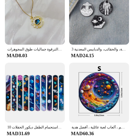
3 قطع من شارات سلسلة استكشاف الفضاء الإبداعية للجنسين، والملابس اليومية، والحقائب، والدبابيس المعدنية
الزركون زحل الفضاء الأرض قلادة قلادة لذيذ الأزرق كوكب قلادة الفولاذ المقاوم للصدأ سلسلة الترقوة جماليات طوق المجوهرات
MAD8.03
MAD24.15
لغز خشبي للبالغين والأطفال ، كوكب الفضاء ، لغز على شكل غير منتظم ، ألعاب لعبة عائلية ، أفضل هدية
10 قطعة موضوع الفضاء الخارجي صفعة أساور رائد الفضاء كوكب نمط التصفيق دائرة لعبة أطفال حفلة عيد ميلاد هدية استحمام الطفل ديكور الحفلات
MAD31.69
MAD60.36