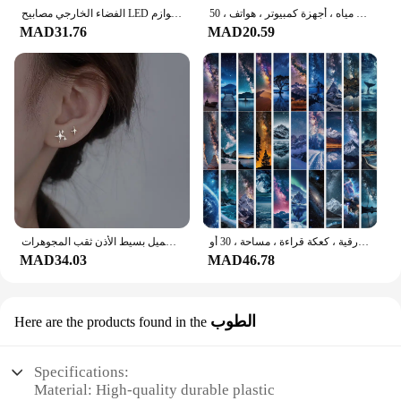
رواد الفضاء يستكشفون ملصقات جرافيتي الفضاء الخارجي ، شارات فينيل مقاومة للماء ، أجهزة لابتوب ذاتية الصنع ، زجاجات مياه ، أجهزة كمبيوتر ، هواتف ، 50 *
الفضاء الخارجي مصابيح LED للحفلات رائد الفضاء صاروخ المريخ سفينة الفضاء سلسلة ضوء غالاكسي النظام الشمسي حفلة صبي أول عيد ميلاد لوازم
MAD31.76
MAD20.59
علامة مرجعية لوضع العلامات على النجوم ، بطاقة رسائل الطالب ، أدوات مكتبية لإشارات الكتب ، بطاقة ورقية ، كعكة قراءة ، مساحة ، 30 أو
الفضة لوحة غير المتماثلة لطيف الفضاء رائد الفضاء كوكب أوبال وأقراط للنساء الفضة اللون جميل بسيط الأذن ثقب المجوهرات
MAD34.03
MAD46.78
الطوب
Here are the products found in the
Specifications:
Material: High-quality durable plastic