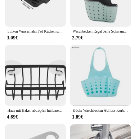
looking to offer high-quality spüle zubehör sets to
your customers, this Lüfter is an excellent choice.
It's not just a product; it's an investment in a better,
more efficient living space.
Silikon Wasserhahn Pad Küchen spüle Tablett Seifensp ender Hang Upgrade Spüle Splash Trocknungs pad Arbeits platte Aufbewahrung schale Seifens chale
Waschbecken Regal Seife Schwamm Drain Rack Bad Halter Küche Lagerung Saugnapf Küche Organizer Waschbecken küche Zubehör Waschen
3,09€
2,79€
Haus mit Haken abtropfen haltbare Seife schwarz Küchen spüle Scrub ber Arbeits platte Schwamm halter ausgehöhlt Saugnapf Caddy Organizer
Küche Waschbecken Abfluss Korb Wasserhahn Hängen Tasche Seife Schwamm Halter Einstellbare Silikon Ablauf Korb Küche Lagerung Zubehör
4,69€
1,89€