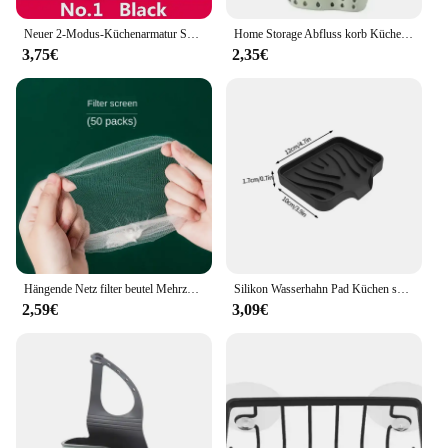
Neuer 2-Modus-Küchenarmatur Sprüh kopf filter einstellbar 360 ° rotierender Spritz schutz hahn Düse Bubbler Küchen spüle Wasserhahn Belüfter
Home Storage Abfluss korb Küchen spüle Halter verstellbare Seife Schwamm Shlf hängen Abfluss korb Tasche Küchen zubehör
3,75€
2,35€
Hängende Netz filter beutel Mehrzweck-Dreieck-Abfluss regal Abfluss korb Küchen spüle Filter Reste Suppe Lebensmittel Abtropffläche
Silikon Wasserhahn Pad Küchen spüle Tablett Seifensp ender Hang Upgrade Spüle Splash Trocknungs pad Arbeits platte Aufbewahrung schale Seifens chale
2,59€
3,09€