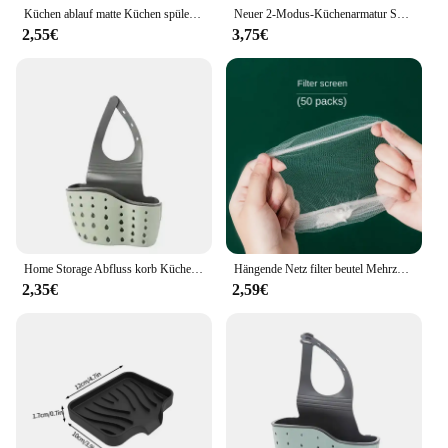
Küchen ablauf matte Küchen spüle Sieb Kieselgel spritzwasser geschütztes Wasserfilter pad Bad utensilien Zubehör Zubehör Leuchte
Neuer 2-Modus-Küchenarmatur Sprüh kopf filter einstellbar 360 ° rotierender Spritz schutz hahn Düse Bubbler Küchen spüle Wasserhahn Belüfter
2,55€
3,75€
Home Storage Abfluss korb Küchen spüle Halter verstellbare Seife Schwamm Shlf hängen Abfluss korb Tasche Küchen zubehör
Hängende Netz filter beutel Mehrzweck-Dreieck-Abfluss regal Abfluss korb Küchen spüle Filter Reste Suppe Lebensmittel Abtropffläche
2,35€
2,59€