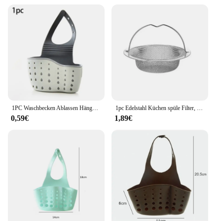
1PC Waschbecken Ablassen Hängenden Korb Gummi Doppel-Schicht Hängen Seife Schwamm Halter Einstellbar Hause Bad Küche Zubehör
1pc Edelstahl Küchen spüle Filter, Müll Lebensmittel rückstände/Haar fänger, halten Sie Ihre Badewanne
0,59€
1,89€