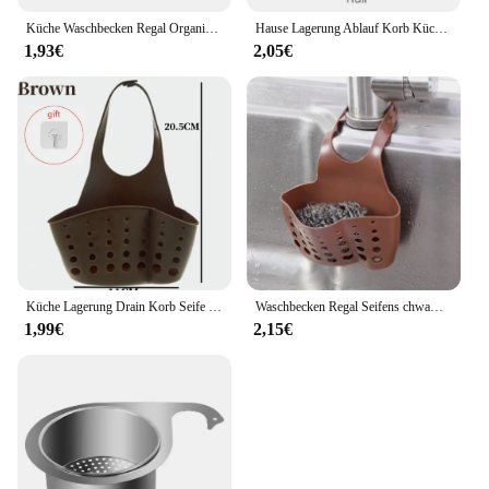
Küche Waschbecken Regal Organisatoren Doppel-Schicht Hängen Seife Schwamm Lagerung Halter Zubehör Silikon Ablauf Rack Korb Liefert
Hause Lagerung Ablauf Korb Küche Waschbecken Halter Einstellbare Seife Schwamm Shlf Hängen Ablauf Korb Tasche Küche Zubehör
1,93€
2,05€
Küche Lagerung Drain Korb Seife Schwamm Halter Küche Waschbecken Halter Einstellbar Schwamm Regal Hängen Drain Korb Küche Werkzeuge
Waschbecken Regal Seifens chwamm Drain Rack hängende Tasche Küche Zubehör Bad Halter Armband Wasserhahn Aufbewahrung skorb mit Ablauf löchern
1,99€
2,15€