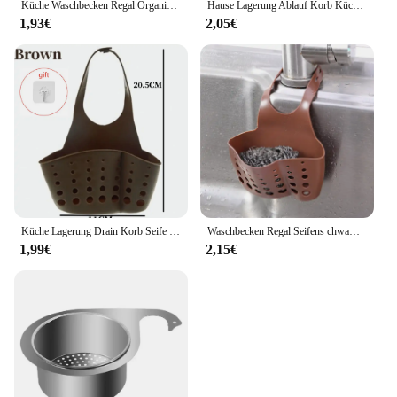
Küche Waschbecken Regal Organisatoren Doppel-Schicht Hängen Seife Schwamm Lagerung Halter Zubehör Silikon Ablauf Rack Korb Liefert
Hause Lagerung Ablauf Korb Küche Waschbecken Halter Einstellbare Seife Schwamm Shlf Hängen Ablauf Korb Tasche Küche Zubehör
1,93€
2,05€
Küche Lagerung Drain Korb Seife Schwamm Halter Küche Waschbecken Halter Einstellbar Schwamm Regal Hängen Drain Korb Küche Werkzeuge
Waschbecken Regal Seifens chwamm Drain Rack hängende Tasche Küche Zubehör Bad Halter Armband Wasserhahn Aufbewahrung skorb mit Ablauf löchern
1,99€
2,15€