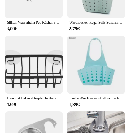
Silikon Wasserhahn Pad Küchen spüle Tablett Seifensp ender Hang Upgrade Spüle Splash Trocknungs pad Arbeits platte Aufbewahrung schale Seifens chale
Waschbecken Regal Seife Schwamm Drain Rack Bad Halter Küche Lagerung Saugnapf Küche Organizer Waschbecken küche Zubehör Waschen
3,09€
2,79€
Haus mit Haken abtropfen haltbare Seife schwarz Küchen spüle Scrub ber Arbeits platte Schwamm halter ausgehöhlt Saugnapf Caddy Organizer
Küche Waschbecken Abfluss Korb Wasserhahn Hängen Tasche Seife Schwamm Halter Einstellbare Silikon Ablauf Korb Küche Lagerung Zubehör
4,69€
1,89€