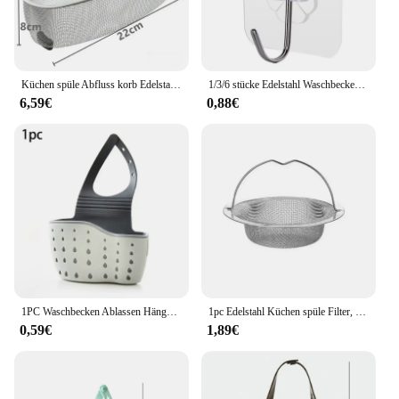
Küchen spüle Abfluss korb Edelstahl Dreieck Wasserbecken Sieb Lebensmittel abfälle Abfall Abfluss Lagerung Organizer für zu Hause
1/3/6 stücke Edelstahl Waschbecken Schwamm Rack Für Schwamm Stahl Draht Ball Ablassen Paste Die Innenwand der Waschbecken Küche Liefert
6,59€
0,88€
1PC Waschbecken Ablassen Hängenden Korb Gummi Doppel-Schicht Hängen Seife Schwamm Halter Einstellbar Hause Bad Küche Zubehör
1pc Edelstahl Küchen spüle Filter, Müll Lebensmittel rückstände/Haar fänger, halten Sie Ihre Badewanne
0,59€
1,89€