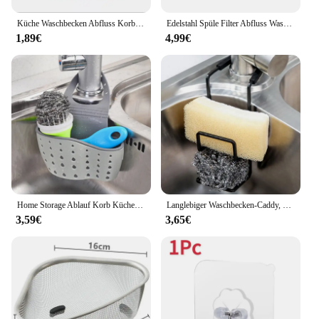
Küche Waschbecken Abfluss Korb Wasserhahn Hängen Tasche Seife Schwamm Halter Einstellbare Silikon Ablauf Korb Küche Lagerung Zubehör
Edelstahl Spüle Filter Abfluss Wasser korb Spüle Küche Schwan Filter korb gewidmet hängende Siebe übrig gebliebene Lager regal
1,89€
4,99€
Home Storage Ablauf Korb Küche Waschbecken Halter Einstellbare Seife Schwamm Shlf Hängen Drain Korb Tasche Küche Zubehör
Langlebiger Waschbecken-Caddy, Waschbecken, Schwammhalter, kleine Küche, Badezimmer, Metall-Organizer, Flüssigkeit, Abtropffläche, Wasserhahn-Rack, Dusche, praktisch
3,59€
3,65€