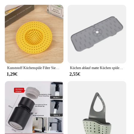
Kunststoff Küchenspüle Filter Sieb Kanalisation Filternetz Stopper Bodenabläufe Haarfänger Abfallsammler für Wohnaccessoires
Küchen ablauf matte Küchen spüle Sieb Kieselgel spritzwasser geschütztes Wasserfilter pad Bad utensilien Zubehör Zubehör Leuchte
1,29€
2,55€