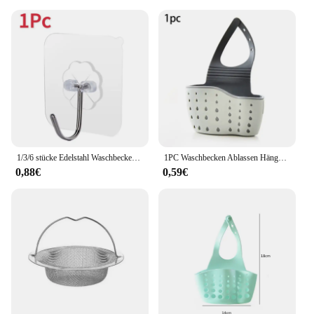
1/3/6 stücke Edelstahl Waschbecken Schwamm Rack Für Schwamm Stahl Draht Ball Ablassen Paste Die Innenwand der Waschbecken Küche Liefert
1PC Waschbecken Ablassen Hängenden Korb Gummi Doppel-Schicht Hängen Seife Schwamm Halter Einstellbar Hause Bad Küche Zubehör
0,88€
0,59€