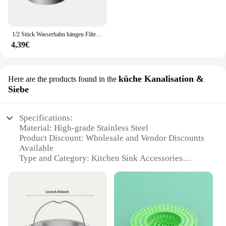
1/2 Stück Wasserhahn hängen Filter korb Edelstahl Eck spüle Sieb Küchen spüle Abfluss korb Schwan Abfluss regal für Spüle
4,39€
küche Kanalisation &
Here are the products found in the
Siebe
Specifications:
Material: High-grade Stainless Steel
Product Discount: Wholesale and Vendor Discounts
Available
Type and Category: Kitchen Sink Accessories
Design and Style: Sleek and Modern
Usage and Purpose: Efficient Kitchen Cleaning and
Drainage
Performance and Property: Durable and Corrosion-
Resistant
Parts and Accessories: Includes Multiple Sizes of