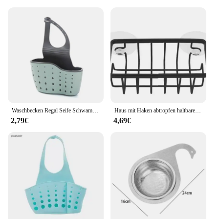
Waschbecken Regal Seife Schwamm Drain Rack Bad Halter Küche Lagerung Saugnapf Küche Organizer Waschbecken küche Zubehör Waschen
Haus mit Haken abtropfen haltbare Seife schwarz Küchen spüle Scrub ber Arbeits platte Schwamm halter ausgehöhlt Saugnapf Caddy Organizer
2,79€
4,69€