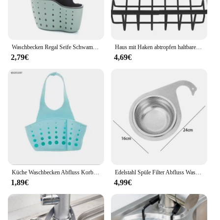
Waschbecken Regal Seife Schwamm Drain Rack Bad Halter Küche Lagerung Saugnapf Küche Organizer Waschbecken küche Zubehör Waschen
Haus mit Haken abtropfen haltbare Seife schwarz Küchen spüle Scrub ber Arbeits platte Schwamm halter ausgehöhlt Saugnapf Caddy Organizer
2,79€
4,69€
Küche Waschbecken Abfluss Korb Wasserhahn Hängen Tasche Seife Schwamm Halter Einstellbare Silikon Ablauf Korb Küche Lagerung Zubehör
Edelstahl Spüle Filter Abfluss Wasser korb Spüle Küche Schwan Filter korb gewidmet hängende Siebe übrig gebliebene Lager regal
1,89€
4,99€