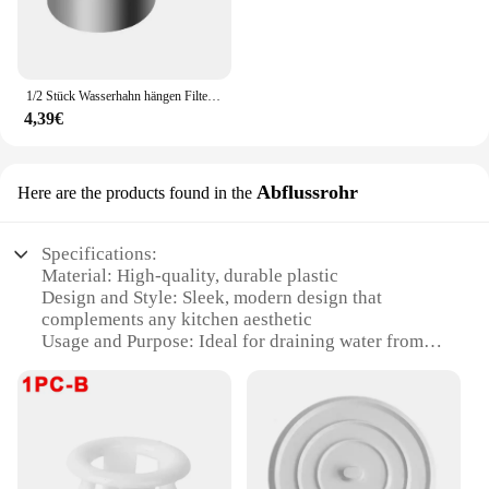
1/2 Stück Wasserhahn hängen Filter korb Edelstahl Eck spüle Sieb Küchen spüle Abfluss korb Schwan Abfluss regal für Spüle
4,39€
Abflussrohr
Here are the products found in the
Specifications:
Material: High-quality, durable plastic
Design and Style: Sleek, modern design that
complements any kitchen aesthetic
Usage and Purpose: Ideal for draining water from
sinks, enhancing the functionality of your kitchen
Performance and Property: Efficient drainage with a
smooth, unobstructed flow
Shape or Size or Weight or Quantity: Standardized
dimensions for easy installation and compatibility
Applicable People: Suitable for both homeowners