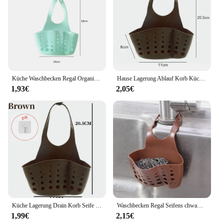
Küche Waschbecken Regal Organisatoren Doppel-Schicht Hängen Seife Schwamm Lagerung Halter Zubehör Silikon Ablauf Rack Korb Liefert
Hause Lagerung Ablauf Korb Küche Waschbecken Halter Einstellbare Seife Schwamm Shlf Hängen Ablauf Korb Tasche Küche Zubehör
1,93€
2,05€
Küche Lagerung Drain Korb Seife Schwamm Halter Küche Waschbecken Halter Einstellbar Schwamm Regal Hängen Drain Korb Küche Werkzeuge
Waschbecken Regal Seifens chwamm Drain Rack hängende Tasche Küche Zubehör Bad Halter Armband Wasserhahn Aufbewahrung skorb mit Ablauf löchern
1,99€
2,15€