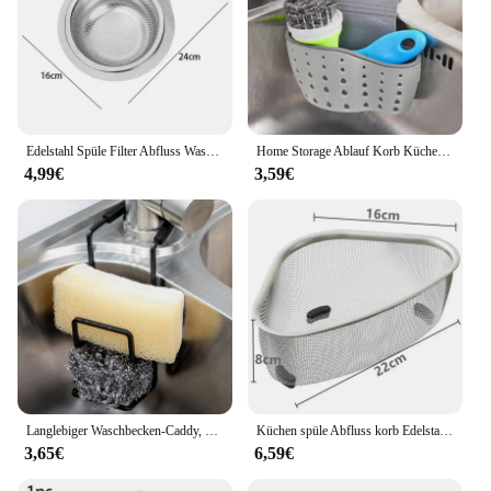
Edelstahl Spüle Filter Abfluss Wasser korb Spüle Küche Schwan Filter korb gewidmet hängende Siebe übrig gebliebene Lager regal
Home Storage Ablauf Korb Küche Waschbecken Halter Einstellbare Seife Schwamm Shlf Hängen Drain Korb Tasche Küche Zubehör
4,99€
3,59€
Langlebiger Waschbecken-Caddy, Waschbecken, Schwammhalter, kleine Küche, Badezimmer, Metall-Organizer, Flüssigkeit, Abtropffläche, Wasserhahn-Rack, Dusche, praktisch
Küchen spüle Abfluss korb Edelstahl Dreieck Wasserbecken Sieb Lebensmittel abfälle Abfall Abfluss Lagerung Organizer für zu Hause
3,65€
6,59€