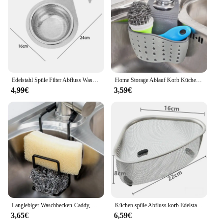
Edelstahl Spüle Filter Abfluss Wasser korb Spüle Küche Schwan Filter korb gewidmet hängende Siebe übrig gebliebene Lager regal
Home Storage Ablauf Korb Küche Waschbecken Halter Einstellbare Seife Schwamm Shlf Hängen Drain Korb Tasche Küche Zubehör
4,99€
3,59€
Langlebiger Waschbecken-Caddy, Waschbecken, Schwammhalter, kleine Küche, Badezimmer, Metall-Organizer, Flüssigkeit, Abtropffläche, Wasserhahn-Rack, Dusche, praktisch
Küchen spüle Abfluss korb Edelstahl Dreieck Wasserbecken Sieb Lebensmittel abfälle Abfall Abfluss Lagerung Organizer für zu Hause
3,65€
6,59€