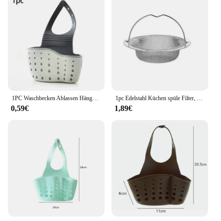
1PC Waschbecken Ablassen Hängenden Korb Gummi Doppel-Schicht Hängen Seife Schwamm Halter Einstellbar Hause Bad Küche Zubehör
1pc Edelstahl Küchen spüle Filter, Müll Lebensmittel rückstände/Haar fänger, halten Sie Ihre Badewanne
0,59€
1,89€