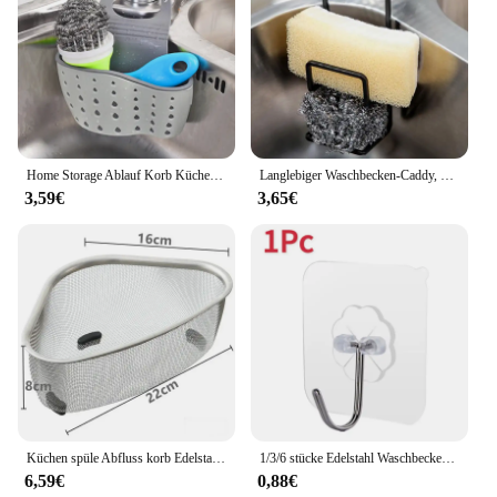
Home Storage Ablauf Korb Küche Waschbecken Halter Einstellbare Seife Schwamm Shlf Hängen Drain Korb Tasche Küche Zubehör
Langlebiger Waschbecken-Caddy, Waschbecken, Schwammhalter, kleine Küche, Badezimmer, Metall-Organizer, Flüssigkeit, Abtropffläche, Wasserhahn-Rack, Dusche, praktisch
3,59€
3,65€
Küchen spüle Abfluss korb Edelstahl Dreieck Wasserbecken Sieb Lebensmittel abfälle Abfall Abfluss Lagerung Organizer für zu Hause
1/3/6 stücke Edelstahl Waschbecken Schwamm Rack Für Schwamm Stahl Draht Ball Ablassen Paste Die Innenwand der Waschbecken Küche Liefert
6,59€
0,88€