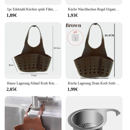
1pc Edelstahl Küchen spüle Filter, Müll Lebensmittel rückstände/Haar fänger, halten Sie Ihre Badewanne
Küche Waschbecken Regal Organisatoren Doppel-Schicht Hängen Seife Schwamm Lagerung Halter Zubehör Silikon Ablauf Rack Korb Liefert
1,89€
1,93€
Hause Lagerung Ablauf Korb Küche Waschbecken Halter Einstellbare Seife Schwamm Shlf Hängen Ablauf Korb Tasche Küche Zubehör
Küche Lagerung Drain Korb Seife Schwamm Halter Küche Waschbecken Halter Einstellbar Schwamm Regal Hängen Drain Korb Küche Werkzeuge
2,05€
1,99€