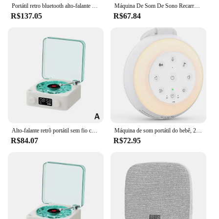
Portátil retro bluetooth alto-falante branco ruído sleep aid barra de som bluetooth com luz projeção colorida leitor música sem fio
Máquina De Som De Sono Recarregável, Mudança De Cor, Luz Noturna, Função De Gravação De Voz, Bebê, Ruído Branco, Nova Chegada
R$137.05
R$67.84
Alto-falante retrô portátil sem fio com reprodutor de vinil, mini alto-falante para dormir com luzes RGB ajustáveis para quarto e escritório
Máquina de som portátil do bebê, 24 sons, Função de gravação, Kid's White Noise Sound Machine com luz noturna
R$84.07
R$72.95