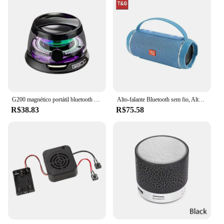
G200 magnético portátil bluetooth alto-falante mini caixa de som multifuncional rgb serial som estéreo bluetooth 5.3 alto-falante
Alto-falante Bluetooth sem fio, Alto-falantes portáteis ao ar livre, Subwoofer à prova d'água, Som estéreo 3D, Chamada mãos livres, Caixa poderosa, TG116c, TWS
R$38.83
R$75.58