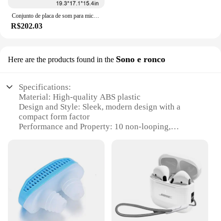
Conjunto de placa de som para microfone bm800 v8, equipamento de podcast, montagem em choque de metal, filtro pop de camada dupla para streaming de podcasting
R$202.03
Sono e ronco
Here are the products found in the
Specifications:
Material: High-quality ABS plastic
Design and Style: Sleek, modern design with a
compact form factor
Performance and Property: 10 non-looping,
soothing sounds to aid sleep
Usage and Purpose: Ideal for creating a calming
environment for restful sleep
Typical Adaptive Scenario: Perfect for bedrooms,
offices, or travel
Parts and Accessories: Includes a USB cable for
easy charging
Features: