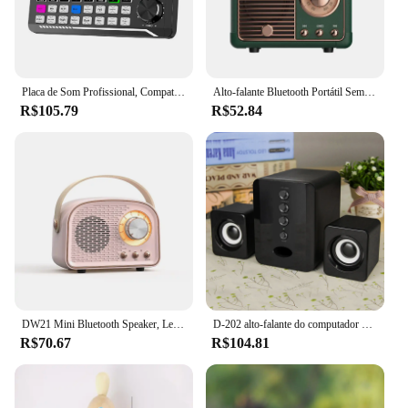
Placa de Som Profissional, Compatível com Bluetooth, Gravação de Estúdio, Telefone, PC, Consola de Mistura de Áudio, Amplificador
Alto-falante Bluetooth Portátil Sem Fio, Caixa De Música De Som, Blutooth Handfree, Mini Subwoofer, Bocina, Mão Livre, Caixa De Som
R$105.79
R$52.84
DW21 Mini Bluetooth Speaker, Leitor de música clássica, Subwoofer estéreo, Decoração portátil, Home Speakers
D-202 alto-falante do computador com fio, subwoofer do computador, baixo estéreo, leitor de música, desktop, laptop, notebook, tablet, subwoofer, caixa de som
R$70.67
R$104.81