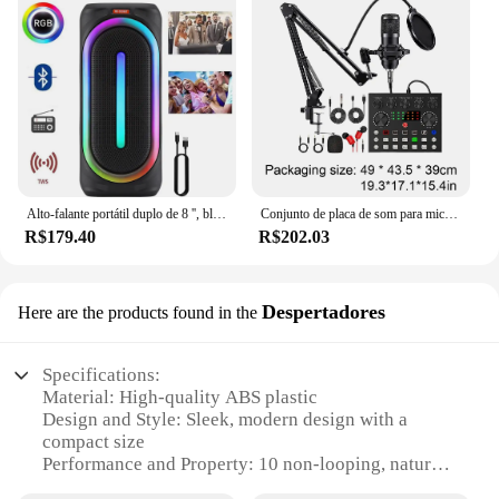
Alto-falante portátil duplo de 8 '', bluetooth, som de graves pesados com luz rgb, recarregável, tws, fm, alto-falante, presente de natal
Conjunto de placa de som para microfone bm800 v8, equipamento de podcast, montagem em choque de metal, filtro pop de camada dupla para streaming de podcasting
R$179.40
R$202.03
Despertadores
Here are the products found in the
Specifications:
Material: High-quality ABS plastic
Design and Style: Sleek, modern design with a
compact size
Performance and Property: 10 non-looping, natural
sounds including white noise, rain, and ocean waves