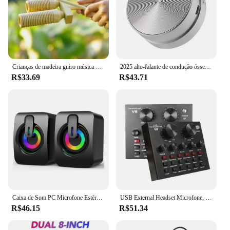
Crianças de madeira guiro música brinquedo duplo tubo som para o bebê criança cedo brinquedo educativo percussão instrumento musical ritmo brinquedos
2025 alto-falante de condução óssea quente bluetooth-compatível tws som estéreo sem fio beija-flor alto-falante com rádio fm dropshipping
R$33.69
R$43.71
Caixa de Som PC Microfone Estéreo HIFI USB Com Fio Caixa De Som com Luz LED Para Computador Desktop
USB External Headset Microfone, V8, V8S, Mixer de Áudio, Webcast, Pessoal, Transmissão Ao Vivo, Placa de Som para Telefone, Computador
R$46.15
R$51.34