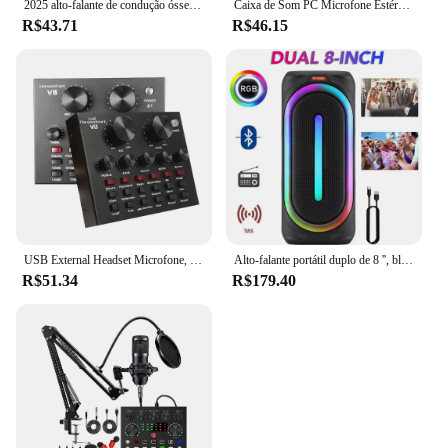
2025 alto-falante de condução óssea quente bluetooth-compatível tws som estéreo sem fio beija-flor alto-falante com rádio fm dropshipping
Caixa de Som PC Microfone Estéreo HIFI USB Com Fio Caixa De Som com Luz LED Para Computador Desktop
R$43.71
R$46.15
USB External Headset Microfone, V8, V8S, Mixer de Áudio, Webcast, Pessoal, Transmissão Ao Vivo, Placa de Som para Telefone, Computador
Alto-falante portátil duplo de 8 '', bluetooth, som de graves pesados com luz rgb, recarregável, tws, fm, alto-falante, presente de natal
R$51.34
R$179.40