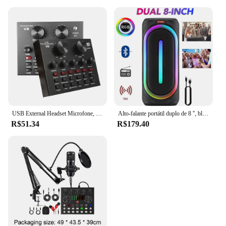
USB External Headset Microfone, V8, V8S, Mixer de Áudio, Webcast, Pessoal, Transmissão Ao Vivo, Placa de Som para Telefone, Computador
Alto-falante portátil duplo de 8 '', bluetooth, som de graves pesados com luz rgb, recarregável, tws, fm, alto-falante, presente de natal
R$51.34
R$179.40