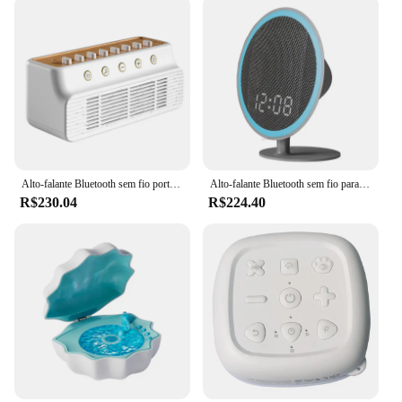
Alto-falante Bluetooth sem fio portátil, Máquina de ruído branco com relógio, Mini dispositivo de auxílio do sono, Sistema de som natural estéreo
Alto-falante Bluetooth sem fio para bebê chupetadeira, máquina de ruído branco, chupetadeira portátil, máquina de som, ajuda, terapia, 39 músicas, 1500mAh, novo
R$230.04
R$224.40