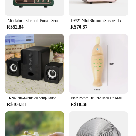
Alto-falante Bluetooth Portátil Sem Fio, Caixa De Música De Som, Blutooth Handfree, Mini Subwoofer, Bocina, Mão Livre, Caixa De Som
DW21 Mini Bluetooth Speaker, Leitor de música clássica, Subwoofer estéreo, Decoração portátil, Home Speakers
R$52.84
R$70.67
D-202 alto-falante do computador com fio, subwoofer do computador, baixo estéreo, leitor de música, desktop, laptop, notebook, tablet, subwoofer, caixa de som
Instrumento De Percussão De Madeira Orff, Equipamento De Música, Tubo De Som Único, Two Tone WoodBlocker, Peixe De Madeira, Brinquedos Musicais Para Crianças, TMZ
R$104.81
R$18.68