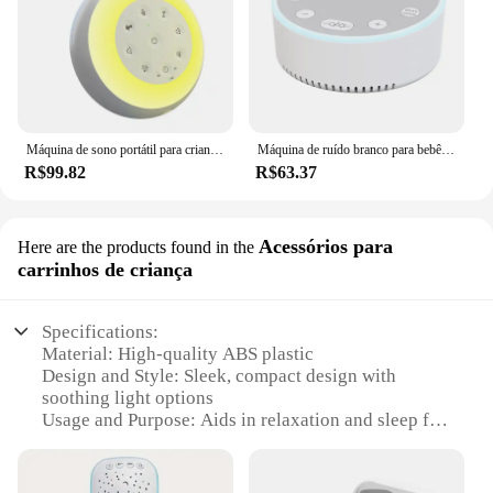
Máquina de sono portátil para crianças, sons calmantes, ajudante a dormir e relaxar, ajudante, 24 sons calmantes, 2000mAh
Máquina de ruído branco para bebê, chupeta com luzes noturnas, dispositivo de auxílio ao sono, sons calmantes, temporizador, mesa, 6
R$99.82
R$63.37
Acessórios para
Here are the products found in the
carrinhos de criança
Specifications:
Material: High-quality ABS plastic
Design and Style: Sleek, compact design with
soothing light options
Usage and Purpose: Aids in relaxation and sleep for
all ages
Performance and Property: 10 non-looping,
soothing sounds with volume control