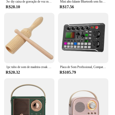
3w diy caixa de gravação de voz módulo caixa de mensagem som claro para animais de pelúcia/presente/caixa de gravação de voz diy caixa de mensagem de voz
Mini alto-falante Bluetooth sem fio, LED colorido, Cartão TF, Subwoofer USB, Portátil, MP3, Coluna de som de música para PC, telefone
R$28.10
R$17.56
1pc tubo de som de madeira croak sapo barril pequeno anel de rosca única cilindro de percussão instrumento musical
Placa de Som Profissional, Compatível com Bluetooth, Gravação de Estúdio, Telefone, PC, Consola de Mistura de Áudio, Amplificador
R$20.32
R$105.79