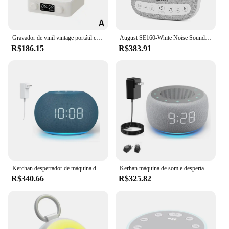
Gravador de vinil vintage portátil com alto-falante Bluetooth, sem fio, macio, qualidade de som, equilibrado, som surround, ajuda a dormir
August SE160-White Noise Sound Machine para adultos e crianças, 13 sons naturais, temporizador, portátil, bateria de 60 horas, USB, CSleep Aid
R$186.15
R$383.91
Kerchan despertador de máquina de som com luz noturna, 20 sons calmantes, display digital led, temporizador de sono, chupeta de ruído branca
Kerhan máquina de som e despertador 2 em 1, 18 som calmante, 7 luzes noturnas, temporizador de sono, controle de volume preciso de 30 níveis
R$340.66
R$325.82