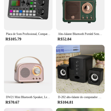
Placa de Som Profissional, Compatível com Bluetooth, Gravação de Estúdio, Telefone, PC, Consola de Mistura de Áudio, Amplificador
Alto-falante Bluetooth Portátil Sem Fio, Caixa De Música De Som, Blutooth Handfree, Mini Subwoofer, Bocina, Mão Livre, Caixa De Som
R$105.79
R$52.84
DW21 Mini Bluetooth Speaker, Leitor de música clássica, Subwoofer estéreo, Decoração portátil, Home Speakers
D-202 alto-falante do computador com fio, subwoofer do computador, baixo estéreo, leitor de música, desktop, laptop, notebook, tablet, subwoofer, caixa de som
R$70.67
R$104.81