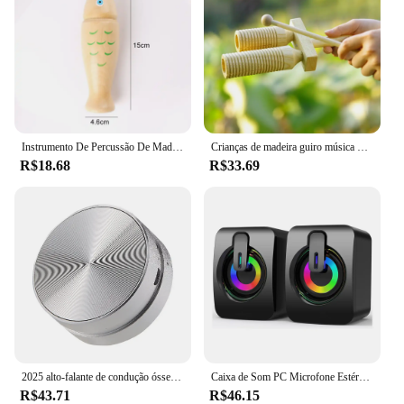
Instrumento De Percussão De Madeira Orff, Equipamento De Música, Tubo De Som Único, Two Tone WoodBlocker, Peixe De Madeira, Brinquedos Musicais Para Crianças, TMZ
Crianças de madeira guiro música brinquedo duplo tubo som para o bebê criança cedo brinquedo educativo percussão instrumento musical ritmo brinquedos
R$18.68
R$33.69
2025 alto-falante de condução óssea quente bluetooth-compatível tws som estéreo sem fio beija-flor alto-falante com rádio fm dropshipping
Caixa de Som PC Microfone Estéreo HIFI USB Com Fio Caixa De Som com Luz LED Para Computador Desktop
R$43.71
R$46.15