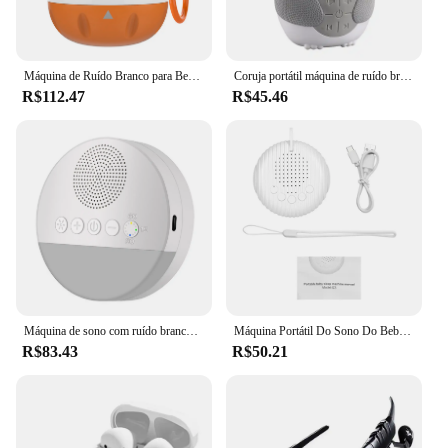
Máquina de Ruído Branco para Bebês, Música Inteligente, Sensor de Voz, Bebês, Ruim, Sono, Ajudante, Terapia, Som, Monitor, Gerador, Relax Toy, Bebê
Coruja portátil máquina de ruído branco bebê calmante dispositivo de auxílio ao sono compacto música do bebê dispositivo de sono leitor de música
R$112.47
R$45.46
Máquina de sono com ruído branco embutido, 6 sons calmantes, luz de respiração macia, 15/30/60, cronometragem inteligente, máquina de dormir de todas as idades
Máquina Portátil Do Sono Do Bebê, Máquina De Som De Ruído Branco, 10 Sons Calmantes, 15, 30, 60min, Volume Do Temporizador, Embutido, Bateria Recarregável
R$83.43
R$50.21