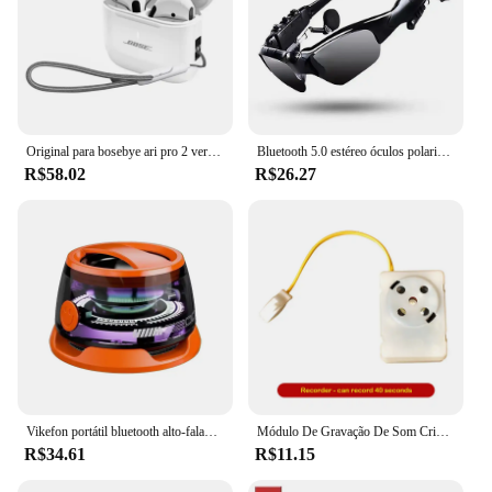
Original para bosebye ari pro 2 verdadeiro fone de ouvido sem fio som estéreo bluetooth5.0 fones esporte com microfone para android ios
Bluetooth 5.0 estéreo óculos polarizados, esportes ao ar livre ciclismo óculos de áudio, surround som auscultadores, música e chamada
R$58.02
R$26.27
Vikefon portátil bluetooth alto-falante g200 rgb iluminação alto-falante magnético bt5.3 mini caixa de som 7 horas reprodução suporte do telefone
Módulo De Gravação De Som Criativo, Mini Gravador De Voz, Brinquedos De Pelúcia Graváveis, Inserir
R$34.61
R$11.15