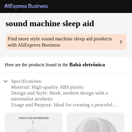
sound machine sleep aid
Find more style
sound machine sleep aid
products
with AliExpress Business
Babá eletrônica
Here are the products found in the
Specifications:
Material: High-quality ABS plastic
Design and Style: Sleek, modern design with a
minimalist aesthetic
Usage and Purpose: Ideal for creating a peaceful
and calming environment for sleep
Performance and Property: Offers a variety of
soothing sounds to choose from
Parts and Accessories: Comes with a user-friendly