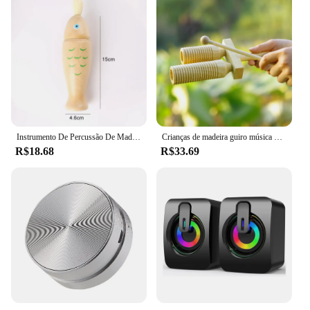
Instrumento De Percussão De Madeira Orff, Equipamento De Música, Tubo De Som Único, Two Tone WoodBlocker, Peixe De Madeira, Brinquedos Musicais Para Crianças, TMZ
Crianças de madeira guiro música brinquedo duplo tubo som para o bebê criança cedo brinquedo educativo percussão instrumento musical ritmo brinquedos
R$18.68
R$33.69