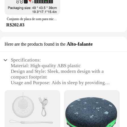
Conjunto de placa de som para microfone bm800 v8, equipamento de podcast, montagem em choque de metal, filtro pop de camada dupla para streaming de podcasting
R$202.03
Alto-falante
Here are the products found in the
Specifications:
Material: High-quality ABS plastic
Design and Style: Sleek, modern design with a
compact footprint
Usage and Purpose: Aids in sleep by providing
soothing, ambient sounds
Performance and Property: 10 non-looping, natural
sounds with adjustable volume
Parts and Accessories: Includes a power adapter and
user manual
Applicable People: Ideal for individuals seeking a
restful night's sleep