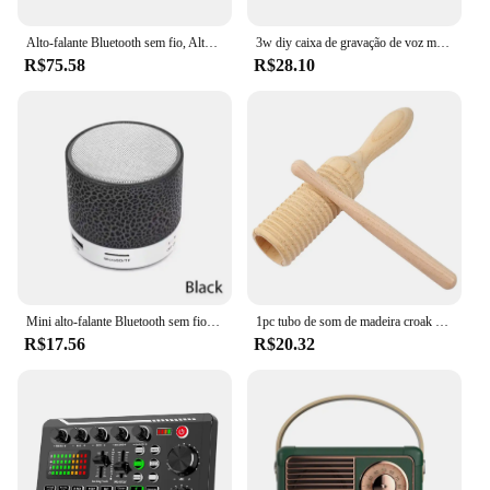
supports restful sleep.
Alto-falante Bluetooth sem fio, Alto-falantes portáteis ao ar livre, Subwoofer à prova d'água, Som estéreo 3D, Chamada mãos livres, Caixa poderosa, TG116c, TWS
3w diy caixa de gravação de voz módulo caixa de mensagem som claro para animais de pelúcia/presente/caixa de gravação de voz diy caixa de mensagem de voz
R$75.58
R$28.10
Mini alto-falante Bluetooth sem fio, LED colorido, Cartão TF, Subwoofer USB, Portátil, MP3, Coluna de som de música para PC, telefone
1pc tubo de som de madeira croak sapo barril pequeno anel de rosca única cilindro de percussão instrumento musical
R$17.56
R$20.32