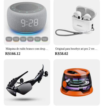
Usage and Purpose: Aids in relaxation and sleep,
suitable for all ages
Typical Adaptive Scenario: Ideal for bedrooms,
offices, or travel
Shape or Size or Weight or Quantity: Portable and
lightweight, with a volume control for personalized
settings
Features:
**Enhanced Sleep Experience**
Máquina de ruído branco com despertador 18 sons calmantes 7 luz noturna snooze dimmer controle temporizador e memória para auxílio ao sono
Original para bosebye ari pro 2 verdadeiro fone de ouvido sem fio som estéreo bluetooth5.0 fones esporte com microfone para android ios
R$166.12
R$58.02
Discover the serenity of a tranquil night's sleep with
our sound machine sleep aid, a versatile tool
designed to help you drift off into a peaceful
slumber. This sound machine is not just a sleep aid;
it's a lifestyle enhancer. With 10 non-looping,
natural sounds including white noise, rain, and
ocean waves, it provides a soothing environment
that aids in relaxation and helps you unwind after a
long day. Whether you're looking to block out
distracting noises or create a calming atmosphere,
this sound machine is your go-to solution.