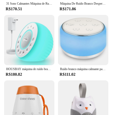
31 Sons Calmantes Máquina de Ruído Branco Adulto Criança 5W Jogador de Ruído Estéreo Dispositivo de Auxílio do Sono de Viagem Temporizador do sono,Jogador de som de sono,Instrumento do sono das crianças
Máquina De Ruído Branco Despertador Bluetooth 7 Cor Luz Noturna 24 Sons Calmantes Máquina De Som Do Sono Bebê Adulto Dispositivo De Auxílio Do Sono,Decoração do quarto
R$170.51
R$171.86
HOUSBAY máquina de ruído branco, dispositivo de ajuda do sono com temporizador lâmpada de cabeceira, sono sons calmantes, luz noturna, 31 sons, 8 cores
Ruído branco máquina calmante para o bebê, máquina de som desktop, luzes noturnas, 34 sons calmantes e temporizador, 7 cores
R$180.82
R$111.02