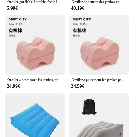
Oreiller gonflable Portable, facile à gonfler, pour genoux, lever les jambes, pour dormir, lire, se détendre
Oreiller de soutien des jambes en mousse à mémoire de forme, aide confort, haute performance
5,99€
40,19€
Oreiller à pince pour les jambes, dormir sur le côté des jambes, femmes enceintes, dormir sur le lit, levage des membres inférieurs, score élevé
Oreiller à pince pour les jambes pour femmes enceintes, pour dormir sur le lit, levage des membres inférieurs, score élevé
24,99€
24,59€