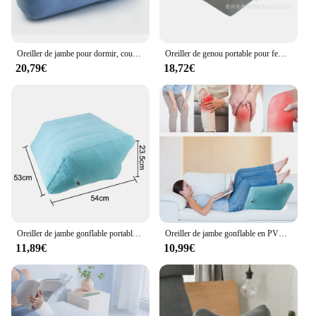
Oreiller de jambe pour dormir, coussin de veine de jambe, oreiller de jambe de lit, oreiller de jambe de sommeil, oreiller de levage de femme enceinte
Oreiller de genou portable pour femme enceinte, coussin de jambe gonflable, coussin de levage de pied, léger, PVC
20,79€
18,72€
Oreiller de jambe gonflable portable pour femme enceinte, coussin de levage de pied, aide douce, léger, genou
Oreiller de jambe gonflable en PVC pour femme enceinte, léger, portable, genou, soutien-pied
11,89€
10,99€