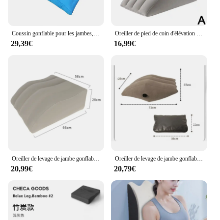
Coussin gonflable pour les jambes, soutien du genou et du dos, oreiller portable pour les instituts oto, coin de lit, triangulaire, polymères, voyage, sommeil, nouveau
Oreiller de pied de coin d'élévation gonflable portable, coussin de levage de jambe, lit de camping-car
29,39€
16,99€
Oreiller de levage de jambe gonflable, oreiller de coin de jambe confortable pour dormir, jambe et dos, instituts de post-propor, oto
Oreiller de levage de jambe gonflable avec sac de rangement, oreiller de coin portable, augmentant le sang, le cowsurpoids, les blessures ou les assistesjambes
20,99€
20,79€