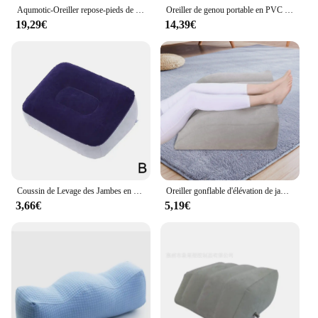
customers, ensuring that everyone can experience
Aqumotic-Oreiller repose-pieds de type S, oreiller de jambe, rehausseur de pieds, coussin veneux sexuel, varices, pression apaisante des extrémités inférieures
Oreiller de genou portable en PVC pour femme enceinte, coussin d'élévation, aide-jambe gonflable léger
the benefits of this innovative product.
19,29€
14,39€
Coussin de Levage des Jambes en PVC Souple et Pliable, Outil de Relaxation, Coussin Portable Gonflable, I9G4
Oreiller gonflable d'élévation de jambe d'avion de sommeil, oreiller d'élévation de jambe
3,66€
5,19€