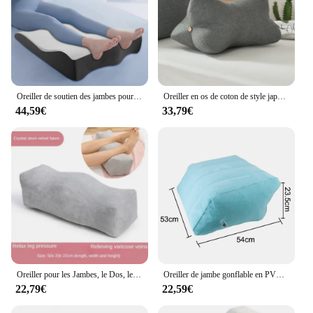
Oreiller de soutien des jambes pour surélever les pieds, oreiller de levage des pieds portable, oreiller de genou de rinçage
Oreiller en os de coton de style japonais, coussin de canapé de lit, ascenseur de jambe de pied lombaire de femme enceinte, oreiller de corps de sommeil, oreillers de décor à la maison
44,59€
33,79€
Oreiller pour les Jambes, le Dos, les Hanches, les Articulations du Corps, les Cuisses, pour le Lit, pour DorPanier, pour Femme Enceinte
Oreiller de jambe gonflable en PVC pour femme enceinte, coussin d'assistance, élévateur de pied, léger, doux, portable, genou, 2 pièces
22,79€
22,59€