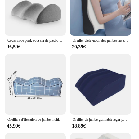
Coussin de pied, coussin de pied de levage, coussin de jambe, coussin de jambe à pince en coton à mémoire de forme, oreiller de hauteur de jambe de sommeil, oreiller de genou
Oreiller d'élévation des jambes lavable, housse de rinçage
36,59€
20,39€
Oreillers d'élévation de jambe multifonctionnels, réduction de la pression, oreiller incurvé d'élévation de genou, fournitures de soutien de genou
Oreiller de jambe gonflable léger pour femme enceinte, oreiller de genou portable, coussin d'assistance, PVC, lever de pied, Charleroi, fatigue du genou
45,99€
18,89€