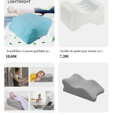
AssistPillow-Coussin gonflable pour les jambes, en PVC doux, pour femme enceinte, portable, pour les genoux
Oreiller de jambe pour dormir sur le lit, soins des varices des jambes, levage des membres inférieurs pour les femmes enceintes, 1 pièce
10,69€
7,39€