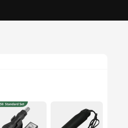
h-quality plastic and metal, ensures durability and longevity.
jects. The adjustable temperature settings cater to various