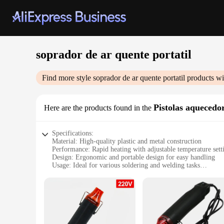
soprador de ar quente portatil
Find more style
soprador de ar quente portatil
products wi
Pistolas aquecedo
Here are the products found in the
Specifications:
Material: High-quality plastic and metal construction
Performance: Rapid heating with adjustable temperature sett
Design: Ergonomic and portable design for easy handling
Usage: Ideal for various soldering and welding tasks
Accessories: Comes with a variety of nozzles for versatile ap
Safety: Built-in safety features to prevent overheating and sh
Features:
**Unmatched Efficiency and Portability**
The soprador de ar quente portatil is a game-changer in the w
The rapid heating mechanism is designed to deliver consisten