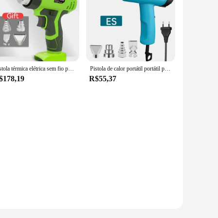
Pistola térmica elétrica sem fio portátil, 4 bicos, alta potência, velocidade de aquecimento mais rápida, ferramentas elétricas, 360W
Pistola de calor portátil portátil portátil de ar quente 2000W Pistola de secagem Temperatura ajustável Pintura de decapagem DIY
$178,19
R$55,37