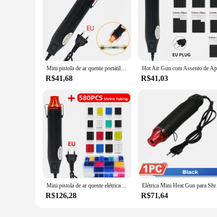
Mini pistola de ar quente portátil elétrica, Heat Shrink Butt, DIY Craft, Embossing, Embrulho, PVC, 300W, 300Pcs
R$41,68
R$41,03
Mini pistola de ar quente elétrica, 220V, 220V, temperatura de solda Blower, artesanato DIY, poder secador quente, pistola de calor, encolher tubulação, envoltório do carro, 580 pcs
Elétrica Mini Heat Gun p
R$126,28
R$71,64