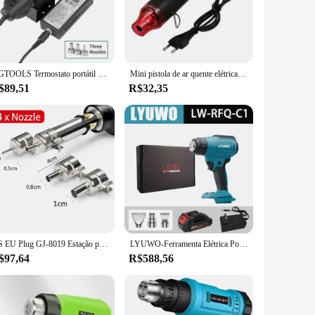
ld make it comfortable to handle for extended periods,
elding jobs. The set is perfect for both wholesale and
YGTOOLS Termostato portátil de temperatura ajustável Máquina SMD Ferramenta de reparo móvel Pistola de calor de ar quente Placa-mãe do telefone 8858 600W
Mini pistola de ar quente elétrica, solda DIY, ventilador de temperatura, poder quente secador, pistola térmica para artesanato, encolher tubulação, envoltório do carro, 220V
$89,51
R$32,35
pped with built-in safety features, it prevents overheating
ovide reliable performance and peace of mind. It's not just a
US EU Plug GJ-8019 Estação portátil de solda com pistola de ar quente
LYUWO-Ferramenta Elétrica Portátil com Display Digital, Controle de Temperatura, Ventilador de Ar Quente, Temperatura Ajustável, Bateria De Lítio, 20V
$97,64
R$588,56