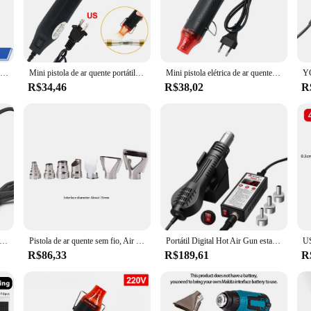
ssional and amateur users.
ance; it's also about user experience. The ergonomic design and lightweight bui
expands the scope of applications, from intricate electronics repairs to larger w
eliable tool that meets their soldering and welding needs.
1 pçs 220v pistola de ar quente diy solda temperatura ventilador arma energia elétrica secador quente mini pistola calor para artesanato envoltório tubulação retrátil
Mini pistola de ar quente portátil elétrica, Heat Shrink Butt, DIY Craft, Embossing, Embrulho, PVC, 300W, 300Pcs
Mini pistola elétrica de ar quente 220V, temperatura de solda, artesanato de bricolage, secador quente de energia, pistola térmica para tubulação de psiquiatra
R$34,46
R$38,02
R
and the soprador de ar quente portatil does not compromise on this aspect. Equi
her you're a professional in the field or a hobbyist, this tool is designed to pr
entures.
alor portátil com display LCD, temperatura variável, janela de resfriamento, aquecimento cerâmico, ventilador térmico, 7 bicos, ar quente, 600W
Pistola de ar quente sem fio, Air Blower com 3 bicos, pistola de calor elétrica, Home Shrink Wrapping Tool Recarregável para bateria Makita 18V
Portátil Digital Hot Air Gun estação de solda, BGA retrabalho estação de solda ventilador de ar quente pistola de calor, desoldering, 8898, 8858, 2 em 1
R$86,33
R$189,61
R