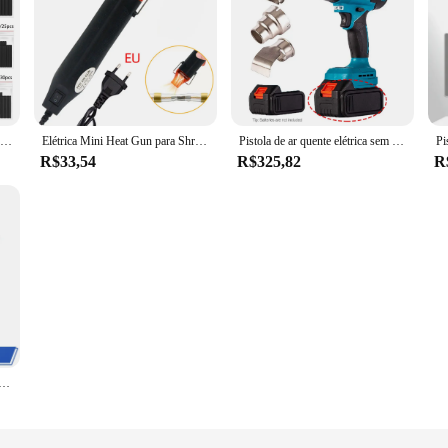
Hot Air Gun com Assento de Apoio Shrink 220V, Ferramenta Elétrica, Mini Temperatura de Solda, Artesanato Ventilador, Ferramenta DIY
Elétrica Mini Heat Gun para Shrink Tubing Hot Air Gun, 220V, Solda Temperatura Blower, Artesanato DIY, Power Hot Dryer, envoltório do carro
Pistola de ar quente elétrica sem fio LED portátil, ventilador recarregável, 3 bicos, bateria Makita 18V, 0-500 °C
R$33,54
R$325,82
R
ara Shrink Tubing Hot Air Gun, 220V, Soprador de temperatura de solda Artesanato DIY, Power Hot Dryer, envoltório do carro