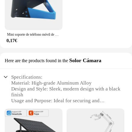
Mini soporte de teléfono móvil de escritorio en forma de V, soporte portátil plegable ajustable para IPhone, Samsung, iPad, soporte Universal, nuevo
0,17€
Solor Cámara
Here are the products found in the
Specifications:
Material: High-grade Aluminum Alloy
Design and Style: Sleek, modern design with a black
finish
Usage and Purpose: Ideal for securing and
stabilizing solar cameras
Typical Adaptive Scenario: Outdoor environments
with direct sunlight
Shape or Size or Weight or Quantity: Compact and
lightweight, easy to transport