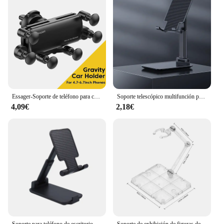
for easy transportation, making it a go-to accessory
for photographers and researchers on the move. The
support's lightweight nature means you can carry it
without adding unnecessary bulk to your gear. The
simplicity of its design ensures that it's user-
friendly, requiring no special tools for setup or
adjustment. With this solar camera support, you can
focus on capturing stunning images without
worrying about the stability of your equipment.
Essager-Soporte de teléfono para coche, accesorio de seis puntos de gravedad, Clip de ventilación de aire, montaje GPS, para iPhone 14, Samsung, Xiaomi
Soporte telescópico multifunción para teléfono móvil, soporte de escritorio para mesita de noche, plegable y de elevación
**Adaptable to Your Needs**
4,09€
2,18€
The Solar Camera Support is more than just a stand;
it's a versatile tool that adapts to your specific
needs. Whether you're looking to secure a solar
camera for surveillance purposes or to stabilize it
for scientific data collection, this support is
engineered to meet your requirements. Its adaptive
nature makes it suitable for a wide range of solar
cameras, ensuring compatibility with your existing
equipment. This support is not just a product; it's a
solution that enhances the performance and
usability of your solar camera setup.
Soporte para teléfono de escritorio Soporte para teléfono móvil Soporte para teléfono celular con altura de ángulo ajustable Universal para todos los teléfonos inteligentes
Soporte de exhibición de figuras de acción, Base de montaje de 3/5/10/20 piezas, modelo de muñeca Compatible con HG RG SD SHF Gundam 1/144, juguete