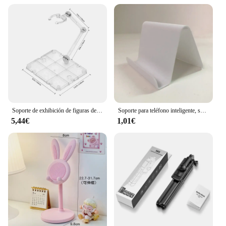
Soporte de exhibición de figuras de acción, Base de montaje de 3/5/10/20 piezas, modelo de muñeca Compatible con HG RG SD SHF Gundam 1/144, juguete
Soporte para teléfono inteligente, soporte para tableta, escritorio, soporte para teléfono móvil, soporte para teléfono portátil para IPhone 14 13
5,44€
1,01€