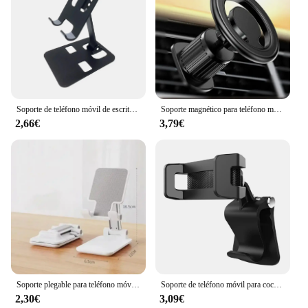
Soporte de teléfono móvil de escritorio de aleación de aluminio, soporte plegable para tableta iPad, soporte de escritorio para teléfono móvil, soporte perezoso para teléfono inteligente
Soporte magnético para teléfono móvil de coche, soporte magnético para GPS, Macsafe, iPhone 15, 14, 13, 12, Samsung, Xiaomi
2,66€
3,79€
Soporte plegable para teléfono móvil, mesa de montaje de escritorio para tableta, Flexible y ajustable, soporte perezoso en vivo para todos los teléfonos
Soporte de teléfono móvil para cochecito de bebé, abrazadera giratoria Universal 360, soporte de teléfono para bicicleta, GPS
2,30€
3,09€