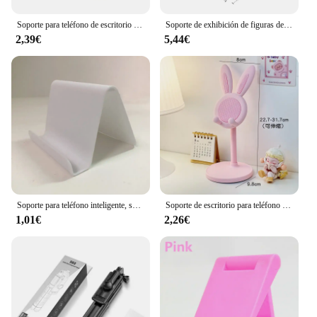
Soporte para teléfono de escritorio Soporte para teléfono móvil Soporte para teléfono celular con altura de ángulo ajustable Universal para todos los teléfonos inteligentes
Soporte de exhibición de figuras de acción, Base de montaje de 3/5/10/20 piezas, modelo de muñeca Compatible con HG RG SD SHF Gundam 1/144, juguete
2,39€
5,44€
Soporte para teléfono inteligente, soporte para tableta, escritorio, soporte para teléfono móvil, soporte para teléfono portátil para IPhone 14 13
Soporte de escritorio para teléfono móvil, base ajustable de mesa de dibujos animados de conejo, color rosa, para iPhone 13, 14, Samsung
1,01€
2,26€