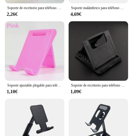
Soporte de escritorio para teléfono móvil, base ajustable de mesa de dibujos animados de conejo, color rosa, para iPhone 13, 14, Samsung
Soporte inalámbrico para teléfono móvil, palo de Selfie, trípode con rotación de 360 grados, soporte para iPhone, Xiaomi, Samsung, soporte para Video en vivo
2,26€
4,69€
Soporte ajustable plegable para teléfono, soporte de escritorio para Xiaomi, Iphone 12, 13 Pro Max, soporte para tableta
Soporte de escritorio para teléfono móvil, trípode de plástico plegable para IPhone, IPad, tableta, Xiaomi, Huawei P30
1,10€
1,09€