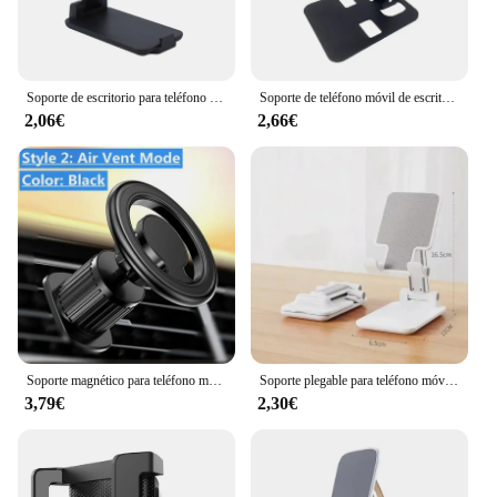
Soporte de escritorio para teléfono móvil, ángulo ajustable, altura, Universal, para todos los teléfonos inteligentes
Soporte de teléfono móvil de escritorio de aleación de aluminio, soporte plegable para tableta iPad, soporte de escritorio para teléfono móvil, soporte perezoso para teléfono inteligente
2,06€
2,66€
Soporte magnético para teléfono móvil de coche, soporte magnético para GPS, Macsafe, iPhone 15, 14, 13, 12, Samsung, Xiaomi
Soporte plegable para teléfono móvil, mesa de montaje de escritorio para tableta, Flexible y ajustable, soporte perezoso en vivo para todos los teléfonos
3,79€
2,30€