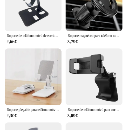
Soporte de teléfono móvil de escritorio de aleación de aluminio, soporte plegable para tableta iPad, soporte de escritorio para teléfono móvil, soporte perezoso para teléfono inteligente
Soporte magnético para teléfono móvil de coche, soporte magnético para GPS, Macsafe, iPhone 15, 14, 13, 12, Samsung, Xiaomi
2,66€
3,79€
Soporte plegable para teléfono móvil, mesa de montaje de escritorio para tableta, Flexible y ajustable, soporte perezoso en vivo para todos los teléfonos
Soporte de teléfono móvil para cochecito de bebé, abrazadera giratoria Universal 360, soporte de teléfono para bicicleta, GPS
2,30€
3,09€