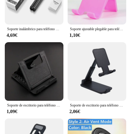
Soporte inalámbrico para teléfono móvil, palo de Selfie, trípode con rotación de 360 grados, soporte para iPhone, Xiaomi, Samsung, soporte para Video en vivo
Soporte ajustable plegable para teléfono, soporte de escritorio para Xiaomi, Iphone 12, 13 Pro Max, soporte para tableta
4,69€
1,10€
Soporte de escritorio para teléfono móvil, trípode de plástico plegable para IPhone, IPad, tableta, Xiaomi, Huawei P30
Soporte de escritorio para teléfono móvil, ángulo ajustable, altura, Universal, para todos los teléfonos inteligentes
1,09€
2,06€