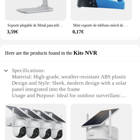
Soporte plegable de Metal para teléfono móvil, soporte para iPad, iPhone 15, 14, 13, 12, tableta, escritorio, soporte para teléfono móvil
Mini soporte de teléfono móvil de escritorio en forma de V, soporte portátil plegable ajustable para IPhone, Samsung, iPad, soporte Universal, nuevo
3,59€
0,17€
Kits NVR
Here are the products found in the
Specifications:
Material: High-grade, weather-resistant ABS plastic
Design and Style: Sleek, modern design with a solar
panel integrated into the frame
Usage and Purpose: Ideal for outdoor surveillance
and security, supporting NVR systems
Typical Adaptive Scenario: Perfect for residential or
commercial properties, providing a reliable power
source for 24/7 monitoring
Shape or Size or Weight or Quantity: Compact and
lightweight, easy to install and maintain
Performance and Property: Efficient solar panel