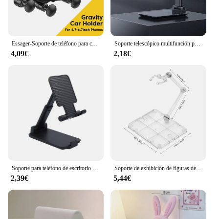
Essager-Soporte de teléfono para coche, accesorio de seis puntos de gravedad, Clip de ventilación de aire, montaje GPS, para iPhone 14, Samsung, Xiaomi
Soporte telescópico multifunción para teléfono móvil, soporte de escritorio para mesita de noche, plegable y de elevación
4,09€
2,18€
Soporte para teléfono de escritorio Soporte para teléfono móvil Soporte para teléfono celular con altura de ángulo ajustable Universal para todos los teléfonos inteligentes
Soporte de exhibición de figuras de acción, Base de montaje de 3/5/10/20 piezas, modelo de muñeca Compatible con HG RG SD SHF Gundam 1/144, juguete
2,39€
5,44€