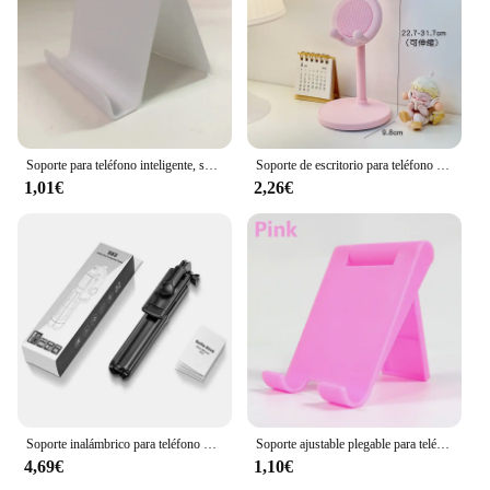
Soporte para teléfono inteligente, soporte para tableta, escritorio, soporte para teléfono móvil, soporte para teléfono portátil para IPhone 14 13
Soporte de escritorio para teléfono móvil, base ajustable de mesa de dibujos animados de conejo, color rosa, para iPhone 13, 14, Samsung
1,01€
2,26€
Soporte inalámbrico para teléfono móvil, palo de Selfie, trípode con rotación de 360 grados, soporte para iPhone, Xiaomi, Samsung, soporte para Video en vivo
Soporte ajustable plegable para teléfono, soporte de escritorio para Xiaomi, Iphone 12, 13 Pro Max, soporte para tableta
4,69€
1,10€