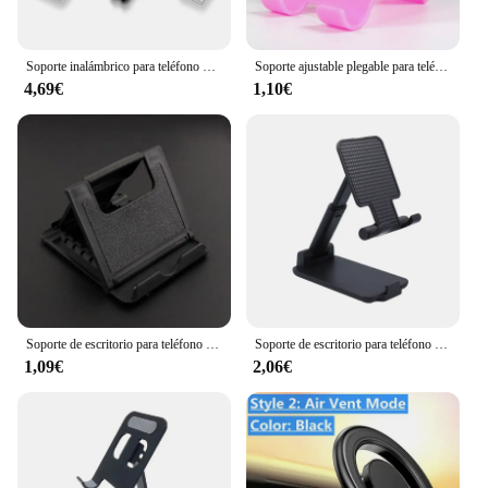
Soporte inalámbrico para teléfono móvil, palo de Selfie, trípode con rotación de 360 grados, soporte para iPhone, Xiaomi, Samsung, soporte para Video en vivo
Soporte ajustable plegable para teléfono, soporte de escritorio para Xiaomi, Iphone 12, 13 Pro Max, soporte para tableta
4,69€
1,10€
Soporte de escritorio para teléfono móvil, trípode de plástico plegable para IPhone, IPad, tableta, Xiaomi, Huawei P30
Soporte de escritorio para teléfono móvil, ángulo ajustable, altura, Universal, para todos los teléfonos inteligentes
1,09€
2,06€