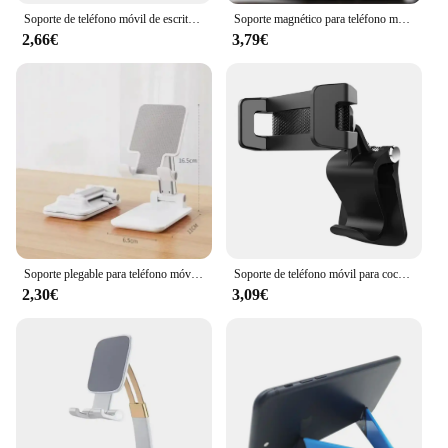
Soporte de teléfono móvil de escritorio de aleación de aluminio, soporte plegable para tableta iPad, soporte de escritorio para teléfono móvil, soporte perezoso para teléfono inteligente
Soporte magnético para teléfono móvil de coche, soporte magnético para GPS, Macsafe, iPhone 15, 14, 13, 12, Samsung, Xiaomi
2,66€
3,79€
Soporte plegable para teléfono móvil, mesa de montaje de escritorio para tableta, Flexible y ajustable, soporte perezoso en vivo para todos los teléfonos
Soporte de teléfono móvil para cochecito de bebé, abrazadera giratoria Universal 360, soporte de teléfono para bicicleta, GPS
2,30€
3,09€