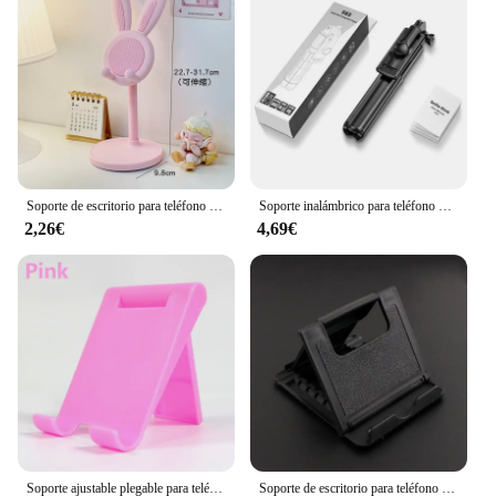
Soporte de escritorio para teléfono móvil, base ajustable de mesa de dibujos animados de conejo, color rosa, para iPhone 13, 14, Samsung
Soporte inalámbrico para teléfono móvil, palo de Selfie, trípode con rotación de 360 grados, soporte para iPhone, Xiaomi, Samsung, soporte para Video en vivo
2,26€
4,69€
Soporte ajustable plegable para teléfono, soporte de escritorio para Xiaomi, Iphone 12, 13 Pro Max, soporte para tableta
Soporte de escritorio para teléfono móvil, trípode de plástico plegable para IPhone, IPad, tableta, Xiaomi, Huawei P30