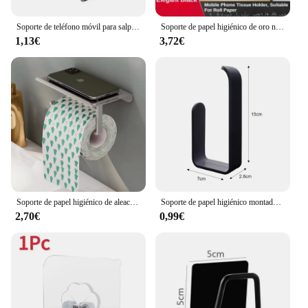
Soporte de teléfono móvil para salpicadero de coche, Clip giratorio de 360 grados, adecuado para Smartphone
Soporte de papel higiénico de oro negro, soporte de pared para baño, soporte de papel multifunción para teléfono, estante, rollo de toalla, accesorios
1,13€
3,72€
Soporte de papel higiénico de aleación de aluminio, montaje en pared para baño, soporte para teléfono de papel WC, estante, rollo de toalla, accesorios
Soporte de papel higiénico montado en la pared, rollo de toalla de tejido sin perforación, toallero de baño, accesorios de baño, Material plástico, 1 unidad
2,70€
0,99€