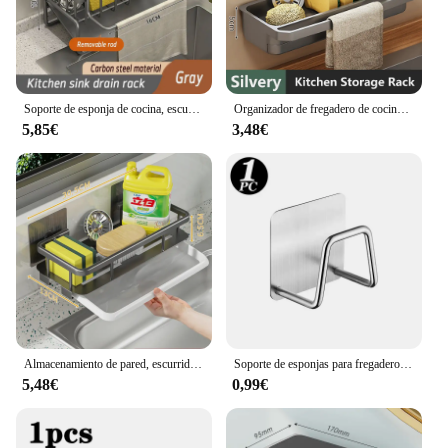
Soporte de esponja de cocina, escurridor de fregadero de acero inoxidable, escurridor de jabón, toallero, estante, organizador, accesorios de almacenamiento para el baño
Organizador de fregadero de cocina, estante de drenaje automático, soporte de esponja, escurridor de jabón, accesorios de cocina
5,85€
3,48€
Almacenamiento de pared, escurridor de fregadero de cocina suspendido, soporte para esponja, estante para jabón de cocina, sin taladro, almacenamiento y organización de cocina
Soporte de esponjas para fregadero de cocina de acero inoxidable, escurridor autoadhesivo, estante de secado, ganchos de pared para el hogar, organizador de almacenamiento, 1-6 uds.
5,48€
0,99€