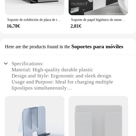
Soporte de exhibición de placa de teclado acrílico, almacenamiento de Teclado mecánico de 3 niveles, ergonómico, transparente, estante de almacenamiento de ratón
Soporte de papel higiénico de montaje en pared, estante de almacenamiento de papel en rollo impermeable de plástico, estantes organizadores de pañuelos para el baño
16,78€
2,81€
Soportes para móviles
Here are the products found in the
Specifications:
Material: High-quality durable plastic
Design and Style: Ergonomic and sleek design
Usage and Purpose: Ideal for charging multiple
liposlipos simultaneously
Performance and Property: Stable and secure
charging
Shape or Size or Weight or Quantity: Compact and
lightweight for easy portability
Applicable People: Suitable for hobbyists,
professionals, and retailers