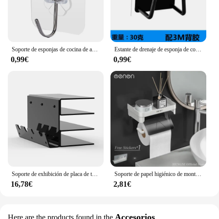
Soporte de esponjas de cocina de acero inoxidable, estante de secado de drenaje, soporte de almacenamiento autoadhesivo, organizador de ganchos de pared, 1/5 Uds.
Estante de drenaje de esponja de cocina, tapa de olla de acero inoxidable, estante de almacenamiento de tabla de cortar, soporte de estante de almacenamiento multifuncional, herramientas de cocina
0,99€
0,99€
Soporte de exhibición de placa de teclado acrílico, almacenamiento de Teclado mecánico de 3 niveles, ergonómico, transparente, estante de almacenamiento de ratón
Soporte de papel higiénico de montaje en pared, estante de almacenamiento de papel en rollo impermeable de plástico, estantes organizadores de pañuelos para el baño
16,78€
2,81€
Accesorios
Here are the products found in the