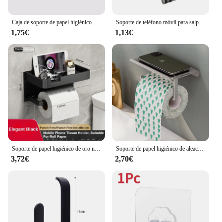
Caja de soporte de papel higiénico sin perforaciones, almacenamiento impermeable, estante de almacenamiento de papel higiénico, toalla de papel, caja de almacenamiento de baño de cocina
Soporte de teléfono móvil para salpicadero de coche, Clip giratorio de 360 grados, adecuado para Smartphone
1,75€
1,13€
Soporte de papel higiénico de oro negro, soporte de pared para baño, soporte de papel multifunción para teléfono, estante, rollo de toalla, accesorios
Soporte de papel higiénico de aleación de aluminio, montaje en pared para baño, soporte para teléfono de papel WC, estante, rollo de toalla, accesorios
3,72€
2,70€