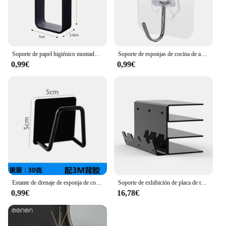
Soporte de papel higiénico montado en la pared, rollo de toalla de tejido sin perforación, toallero de baño, accesorios de baño, Material plástico, 1 unidad
Soporte de esponjas de cocina de acero inoxidable, estante de secado de drenaje, soporte de almacenamiento autoadhesivo, organizador de ganchos de pared, 1/5 Uds.
0,99€
0,99€
Estante de drenaje de esponja de cocina, tapa de olla de acero inoxidable, estante de almacenamiento de tabla de cortar, soporte de estante de almacenamiento multifuncional, herramientas de cocina
Soporte de exhibición de placa de teclado acrílico, almacenamiento de Teclado mecánico de 3 niveles, ergonómico, transparente, estante de almacenamiento de ratón
0,99€
16,78€