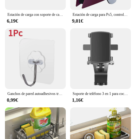
Estación de carga con soporte de cargador de 4 puertos con Cable USB para consola de juegos WII con indicador LED batería recargable
Estación de carga para Ps5, controlador inalámbrico DualSense con indicadores de carga LED, Cargador rápido Dual
6,19€
9,01€
Ganchos de pared autoadhesivos transparentes, gancho de pared multiusos de alta resistencia, soporte para llaves, soporte para toallas, accesorios de cocina y baño
Soporte de teléfono 3 en 1 para coche, salpicadero para espejo retrovisor, soporte de navegación GPS para teléfono móvil, soporte de teléfono automático ajustable para iPhone 14
0,99€
1,16€