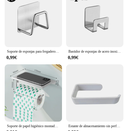
while the included cable management system helps
maintain a clutter-free workspace. This charger
stand is an essential addition to any collection of
charging equipment, offering both wholesale
vendors and individual users the reliability and
convenience they need for their charging needs.
Soporte de esponjas para fregadero de cocina de acero inoxidable, escurridor autoadhesivo, estante de secado, ganchos de pared para el hogar, organizador de almacenamiento, 1-6 uds.
Bastidor de esponjas de acero inoxidable para cocina, soporte autoadhesivo para secado de fregadero, gancho de almacenamiento, accesorios para fregadero
0,99€
0,99€
Soporte de papel higiénico montado en la pared, soporte de papel higiénico de aleación de aluminio, estante de pañuelos, soporte de papel higiénico, accesorios de baño
Estante de almacenamiento sin perforación para cocina, soporte de toalla para pared, accesorio para mejora del hogar, soporte de tejido