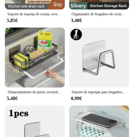
Soporte de esponja de cocina, escurridor de fregadero de acero inoxidable, escurridor de jabón, toallero, estante, organizador, accesorios de almacenamiento para el baño
Organizador de fregadero de cocina, estante de drenaje automático, soporte de esponja, escurridor de jabón, accesorios de cocina
5,85€
3,48€
Almacenamiento de pared, escurridor de fregadero de cocina suspendido, soporte para esponja, estante para jabón de cocina, sin taladro, almacenamiento y organización de cocina
Soporte de esponjas para fregadero de cocina de acero inoxidable, escurridor autoadhesivo, estante de secado, ganchos de pared para el hogar, organizador de almacenamiento, 1-6 uds.
5,48€
0,99€