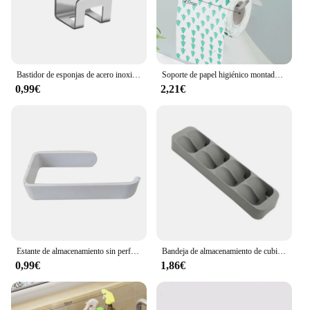
Bastidor de esponjas de acero inoxidable para cocina, soporte autoadhesivo para secado de fregadero, gancho de almacenamiento, accesorios para fregadero
Soporte de papel higiénico montado en la pared, soporte de papel higiénico de aleación de aluminio, estante de pañuelos, soporte de papel higiénico, accesorios de baño
0,99€
2,21€
Estante de almacenamiento sin perforación para cocina, soporte de toalla para pared, accesorio para mejora del hogar, soporte de tejido
Bandeja de almacenamiento de cubiertos para cajón de cocina, soporte para cuchillos, cuchara, tenedores, organizador de vajilla, contenedor para botellas de especias, estante de bloque para cuchillos
0,99€
1,86€