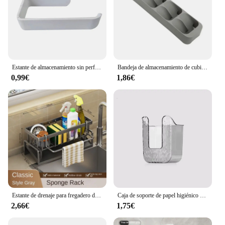
Estante de almacenamiento sin perforación para cocina, soporte de toalla para pared, accesorio para mejora del hogar, soporte de tejido
Bandeja de almacenamiento de cubiertos para cajón de cocina, soporte para cuchillos, cuchara, tenedores, organizador de vajilla, contenedor para botellas de especias, estante de bloque para cuchillos
0,99€
1,86€
Estante de drenaje para fregadero de cocina, organizador de plástico ABS, autodrenaje, soporte para esponja y jabón, toallero, cesta de filtro
Caja de soporte de papel higiénico sin perforaciones, almacenamiento impermeable, estante de almacenamiento de papel higiénico, toalla de papel, caja de almacenamiento de baño de cocina
2,66€
1,75€