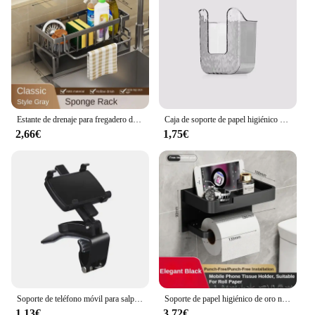
Estante de drenaje para fregadero de cocina, organizador de plástico ABS, autodrenaje, soporte para esponja y jabón, toallero, cesta de filtro
Caja de soporte de papel higiénico sin perforaciones, almacenamiento impermeable, estante de almacenamiento de papel higiénico, toalla de papel, caja de almacenamiento de baño de cocina
2,66€
1,75€
Soporte de teléfono móvil para salpicadero de coche, Clip giratorio de 360 grados, adecuado para Smartphone
Soporte de papel higiénico de oro negro, soporte de pared para baño, soporte de papel multifunción para teléfono, estante, rollo de toalla, accesorios
1,13€
3,72€