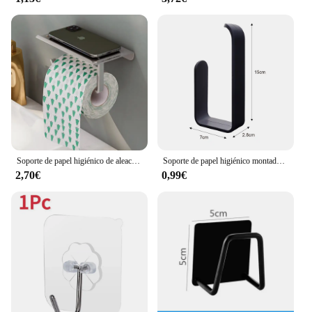
Soporte de papel higiénico de aleación de aluminio, montaje en pared para baño, soporte para teléfono de papel WC, estante, rollo de toalla, accesorios
Soporte de papel higiénico montado en la pared, rollo de toalla de tejido sin perforación, toallero de baño, accesorios de baño, Material plástico, 1 unidad
2,70€
0,99€