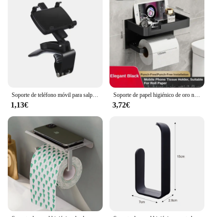
Soporte de teléfono móvil para salpicadero de coche, Clip giratorio de 360 grados, adecuado para Smartphone
Soporte de papel higiénico de oro negro, soporte de pared para baño, soporte de papel multifunción para teléfono, estante, rollo de toalla, accesorios
1,13€
3,72€