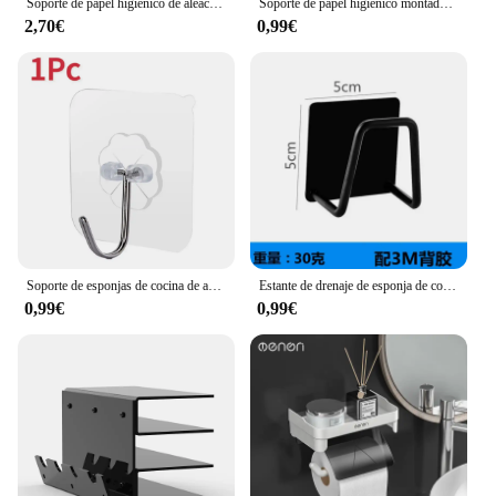
Soporte de papel higiénico de aleación de aluminio, montaje en pared para baño, soporte para teléfono de papel WC, estante, rollo de toalla, accesorios
Soporte de papel higiénico montado en la pared, rollo de toalla de tejido sin perforación, toallero de baño, accesorios de baño, Material plástico, 1 unidad
2,70€
0,99€
Soporte de esponjas de cocina de acero inoxidable, estante de secado de drenaje, soporte de almacenamiento autoadhesivo, organizador de ganchos de pared, 1/5 Uds.
Estante de drenaje de esponja de cocina, tapa de olla de acero inoxidable, estante de almacenamiento de tabla de cortar, soporte de estante de almacenamiento multifuncional, herramientas de cocina
0,99€
0,99€