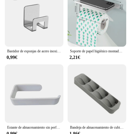
Bastidor de esponjas de acero inoxidable para cocina, soporte autoadhesivo para secado de fregadero, gancho de almacenamiento, accesorios para fregadero
Soporte de papel higiénico montado en la pared, soporte de papel higiénico de aleación de aluminio, estante de pañuelos, soporte de papel higiénico, accesorios de baño
0,99€
2,21€
Estante de almacenamiento sin perforación para cocina, soporte de toalla para pared, accesorio para mejora del hogar, soporte de tejido
Bandeja de almacenamiento de cubiertos para cajón de cocina, soporte para cuchillos, cuchara, tenedores, organizador de vajilla, contenedor para botellas de especias, estante de bloque para cuchillos
0,99€
1,86€