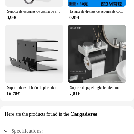
Soporte de esponjas de cocina de acero inoxidable, estante de secado de drenaje, soporte de almacenamiento autoadhesivo, organizador de ganchos de pared, 1/5 Uds.
Estante de drenaje de esponja de cocina, tapa de olla de acero inoxidable, estante de almacenamiento de tabla de cortar, soporte de estante de almacenamiento multifuncional, herramientas de cocina
0,99€
0,99€
Soporte de exhibición de placa de teclado acrílico, almacenamiento de Teclado mecánico de 3 niveles, ergonómico, transparente, estante de almacenamiento de ratón
Soporte de papel higiénico de montaje en pared, estante de almacenamiento de papel en rollo impermeable de plástico, estantes organizadores de pañuelos para el baño
16,78€
2,81€
Cargadores
Here are the products found in the
Specifications: