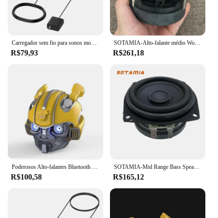
Carregador sem fio para sonos move alto-falante portátil bt base carregamento usb rápida power up doca carregamento
SOTAMIA-Alto-falante médio Woofer, alto-falante de áudio de alta potência, DIY Home Music Subwoofer para Sonos, 4 Ohm, 40W Long-Stroke, 1Pc, 4"
R$79,93
R$261,18
Poderosos Alto-falantes Bluetooth Portátil, Receptor Estéreo do Google, Amplificado, Caixa de Som Sem Fio, Sonos Music Center, Megafone, Echo Dot
SOTAMIA-Mid Range Bass Speaker, Bacia De Alumínio, Amplificador De Som DIY, Alto-falante para SONOS, 4 Ohm, 35W, 3.5 ", 1Pc
R$100,58
R$165,12