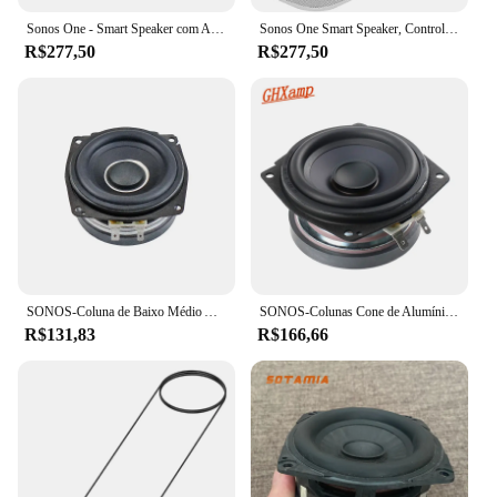
Sonos One - Smart Speaker com Alexa, Controle de Voz, Bulk Novo
Sonos One Smart Speaker, Controle De Voz, Fornecedor Autorizado
R$277,50
R$277,50
SONOS-Coluna de Baixo Médio Alcance com Bacia Composta, Altifalante de Baixa Frequência, HiFi Audio Parts, 4 ", 4ohm, Al-mg, 40W, Top
SONOS-Colunas Cone de Alumínio Magnésio para Woofer, Mid Bass, High End para SONOS, 3,5 pol., 97mm, 4Ohm, 35W, 1PC
R$131,83
R$166,66