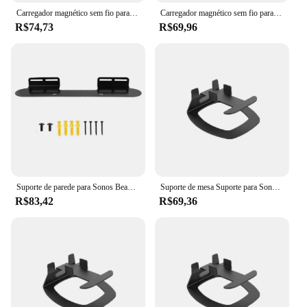
Carregador magnético sem fio para sonos roam speaker, power up, doca de carregamento, base do carregador
Carregador magnético sem fio para sonos roam speaker, power up, doca de carregamento, base do carregador
R$74,73
R$69,96
Suporte de parede para Sonos Beam, Soundbar Brackets, compatível com Sonos Gen 1 e Gen2 Sound Bar
Suporte de mesa Suporte para Sonos One SL, Play 1 Sound Speaker, Rack de metal resistente, Acessórios de mesa
R$83,42
R$69,36