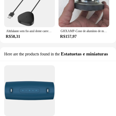
Altifalante sem fio azul dente carregador com proteção de sobrecorrente magnética carregadorSonos Roam/Sonos Roam SL
GHXAMP-Cone de alumínio de magnésio para SONOS Woofer, alto-falantes Mid Bass, 3,5 polegadas, 97mm, ímã enorme, 4ohm, 35W, 1PC
R$58,31
R$157,97
Estatuetas e miniaturas
Here are the products found in the