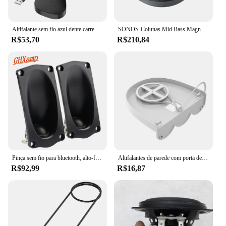
Altifalante sem fio azul dente carregador com proteção de sobrecorrente magnética carregadorSonos Roam/Sonos Roam SL
SONOS-Colunas Mid Bass Magnesium Alumínio Cone, Woofer de alta qualidade, Colunas de som áudio, 3.5 ", 97mm, 4ohm, 35W, 1Pc
R$53,70
R$210,84
Pinça sem fio para bluetooth, alto-falante pequeno afiado de 8ohm 20w para play
Altifalantes de parede com porta de carregamento reservada, Espaço Saving Stands, alto-falantes duráveis, Compatível com Sonos Era 100
R$92,99
R$16,87