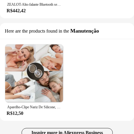
ZEALOT-Alto-falante Bluetooth sem fio, poderoso alto-falante ao ar livre, bateria preta, microfone de plástico, Active Sonos 5.0, S39, 30W, tamanho grande
R$442,42
Manutenção
Here are the products found in the
Aparelho-Clipe Nariz De Silicone, Nasal, Anti Ronco, Original Melhor Seu Sono, Durma Melhor, Mini Silicone
R$12,50
Inspire more in Aliexpress Business