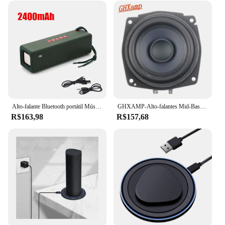
Alto-falante Bluetooth portátil Música Boombox Alto-falantes AUX TF FM Rádio Alta Potência Baixo Subwoofer TWS Altavoces Caixa De Som Sonos Novo
GHXAMP-Alto-falantes Mid-Bass para SONOS, Bacia de alumínio de magnésio, ímã enorme, 4ohm Woofer, High End, 3.5in, 97mm, 1PC
R$163,98
R$157,68