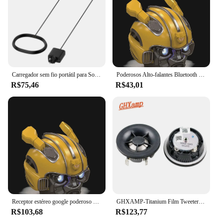
Carregador sem fio portátil para Sonos Move Speaker Power Up Charging Dock
Poderosos Alto-falantes Bluetooth Portátil, Receptor Estéreo do Google, Amplificado, Caixa de Som Sem Fio, Sonos Music Center, Megafone, Echo Dot
R$75,46
R$43,01
Receptor estéreo google poderoso portátil bluetooth alto falantes caixa de som sem fio amplificado sonos music center megafone eco dot
GHXAMP-Titanium Film Tweeter Speaker, agudos alto-falante, Sonos Playbar, Unidade de áudio, DIY, HiFi, 2 ", 52mm, 25Core, 4ohm, 20W, 1 par
R$103,68
R$123,77