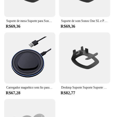
Suporte de mesa Suporte para Sonos One SL, Play 1 Sound Speaker, Rack de Metal Resistente, Acessórios de mesa
Suporte de som Sonos One SL e Play 1, Suporte Desktop
R$69,36
R$69,36
Carregador magnético sem fio para sonos roam speaker, power up, doca de carregamento, base do carregador
Desktop Suporte Suporte Suporte para Sonos One SL/PLAY 1 Som Speaker Sturdy Metal Rack Speaker Acessórios para Mesa
R$67,28
R$82,77