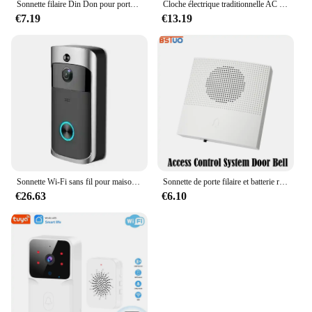
Sonnette filaire Din Don pour portes d'hôtel, panneau de sonnette de porte d'hôtel, maisons, bureaux, hôtels, 108x108x36mm, 220V
Cloche électrique traditionnelle AC 220V, sonnerie d'appel forte, 2/3/4/6 pouces, alarme haute DB, sonnette de maison, école, usine, livraison gratuite
€7.19
€13.19
Sonnette Wi-Fi sans fil pour maison intelligente, caméra HD 720P, interphone vidéo de sécurité, vision nocturne IR, sonnette AC à piles, nouveau
Sonnette de porte filaire et batterie réglable, 38 sons, 12V, deux types pour système de contrôle d'accès de porte, 38 Tinkles
€26.63
€6.10