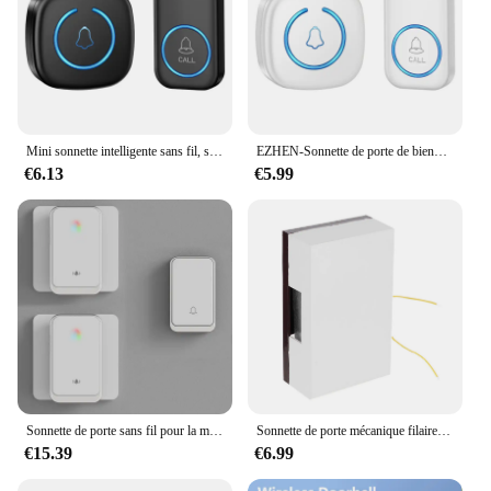
Mini sonnette intelligente sans fil, sonnerie de porte de bienvenue, 60 sonneries différentielles, muet, maison, bureau, appel, prise US et EU
EZHEN-Sonnette de porte de bienvenue sans fil intelligente, sonneries différentielles 60 chansons, sonnette muette, maison, bureau, appel, prise US, prise UE
€6.13
€5.99
Sonnette de porte sans fil pour la maison, alarme de sécurité flash LED, mélodies de bienvenue, kit électronique tendance, prise UE et US, 38 chansons
Sonnette de porte mécanique filaire, sonnette manuelle pour la maison et l'hôtel, système de contrôle d'accès
€15.39
€6.99