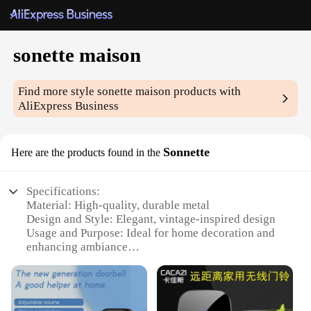
sonette maison
Find more style
sonette maison
products with
AliExpress Business
Sonnette
Here are the products found in the
Specifications:
Material: High-quality, durable metal
Design and Style: Elegant, vintage-inspired design
Usage and Purpose: Ideal for home decoration and
enhancing ambiance
Typical Adaptive Scenario: Suitable for various
interior settings, from living rooms to bedrooms
Shape or Size or Weight or Quantity: Available in
multiple sets to cater to different needs