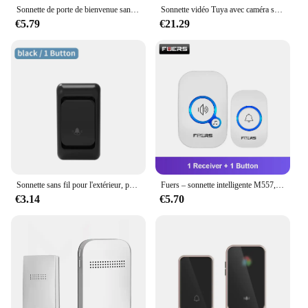
Sonnette de porte de bienvenue sans fil pour maison intelligente, 36 sonneries, longue distance de 300m, porte de maison extérieure, kit électronique tendance, batterie gratuite
Sonnette vidéo Tuya avec caméra sans fil, Wi-Fi, HD, interphone vidéo de sécurité IR, téléphone extérieur, sonnette de porte
€5.79
€21.29
Sonnette sans fil pour l'extérieur, prise US/EU, 38 sonneries, mélodies étanches, portée 150m, maison, tendance, kit de bienvenue
Fuers – sonnette intelligente M557, carillon sans fil, étanche, pour la maison, 32 chansons, alarme avec batterie
€3.14
€5.70