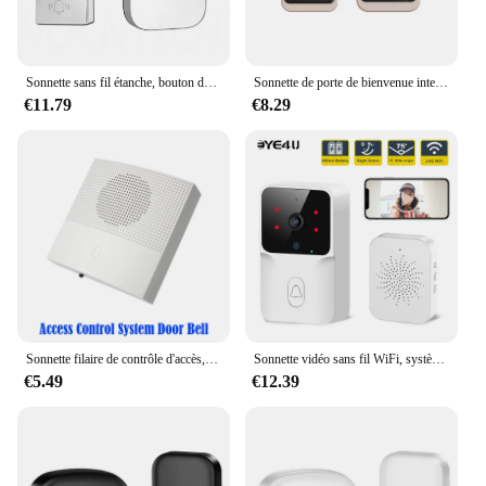
Sonnette sans fil étanche, bouton de prise, aucune batterie requise, ensembles à la mode, maison intelligente, sonnette de porte, 38 sonneries, nouveau
Sonnette de porte de bienvenue intelligente sans fil avec batterie, alarme intelligente avec 38 chansons, prise UE et US en option, maison et bureau
€11.79
€8.29
Sonnette filaire de contrôle d'accès, sonnette de porte vocale, sonnette de bienvenue, kits de contrôle d'accès, 38 sons, DC 12V
Sonnette vidéo sans fil WiFi, système d'interphone bidirectionnel, sonnette de vision nocturne IR, sonnette de porte de sécurité à domicile intelligente, moniteur de caméra
€5.49
€12.39