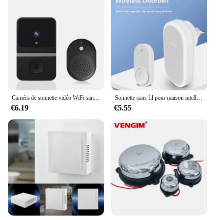
Caméra de sonnette vidéo WiFi sans fil, interphone bidirectionnel, vision nocturne HD, sonnette de porte de sécurité à domicile intelligente, appel vidéo pour la maison
Sonnette sans fil pour maison intelligente, télécommande longue distance 200m, multi-tons, sonnette de porte de bienvenue, réglage du volume, prise EU US blanche
€6.19
€5.55