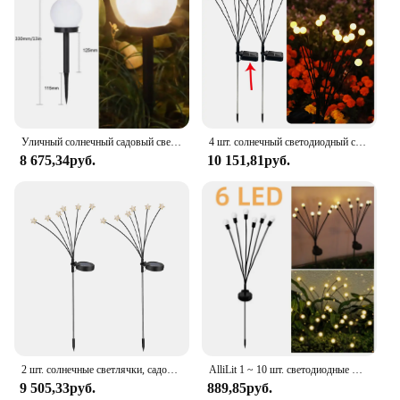
Уличный солнечный садовый светильник, пейзажные фонари, 6 светодиодов, фейерверк, светлячок, газон, дорожка, садовый декор, солнечный свет, рождественское украшение
4 шт. солнечный светодиодный светильник для украшения сада на открытом воздухе, фейерверки, светлячки, садовые фонари, газон, сад, Рождественский декор, солнечный свет
8 675,34руб.
10 151,81руб.
2 шт. солнечные светлячки, садовый декор, RGB звездообразование, качающийся фейерверк, садовые фонари, солнечные фонари для рождественского декора на заднем дворе
AlliLit 1 ~ 10 шт. светодиодные фонари на солнечной батарее, наружное освещение, украшение для сада, дома, газона, фейерверка, новый год, Рождество
9 505,33руб.
889,85руб.