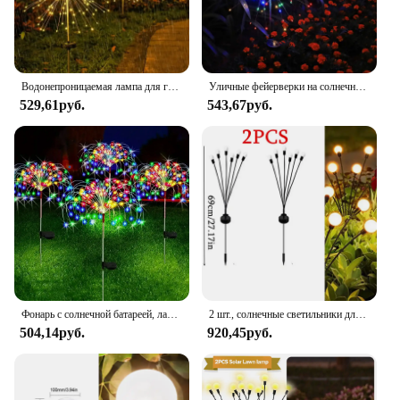
Водонепроницаемая лампа для газона, патио, сада, фейерверка, 90-200
Уличные фейерверки на солнечной батарее, праздничное освещение, фейерверк для сада, патио, Хэллоуина, Рождества, свадьбы, Настенный декор, 1 упаковка
529,61руб.
543,67руб.
Фонарь с солнечной батареей, лампа для газона для праздника, вечеринки, двора, патио, сада, декоративный фонарь для фейерверка, RGB, теплый и холодный свет
2 шт., солнечные светильники для сада, 6/8/10 светодиодов
504,14руб.
920,45руб.