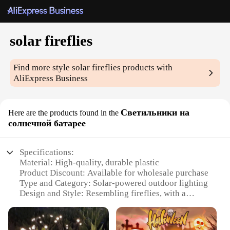
solar fireflies
Find more style
solar fireflies
products with
AliExpress Business
Светильники на
Here are the products found in the
солнечной батарее
Specifications:
Material: High-quality, durable plastic
Product Discount: Available for wholesale purchase
Type and Category: Solar-powered outdoor lighting
Design and Style: Resembling fireflies, with a
whimsical, nature-inspired aesthetic
Usage and Purpose: Ideal for enhancing garden
ambiance and safety