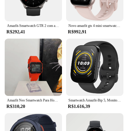
Amazfit-Smartwatch GTR 2 com autonomia de bateria ultra longa incorporada, telefone Android e iOS, Alexa, nova versão
Novo amazfit gts 4 mini smartwatch 24h 120 de freqüência cardíaca modos de esportes relógio inteligente zepp app com alexa embutido para android para ios
R$292,41
R$992,91
Amazfit Neo Smartwatch Para Homens Monitor de Freqüência Cardíaca Em Tempo Real Monitor STN Display 5ATM Relógio Esportivo À Prova D' Água 95New Sem Caixa
Smartwatch Amazfit-Bip 5, Monitoramento do Sono, Frequência Cardíaca 24H, 120 + Modos Esportivos, 46mm, Android, Telefone iOS, Novo, A2215
R$310,20
R$1.616,39