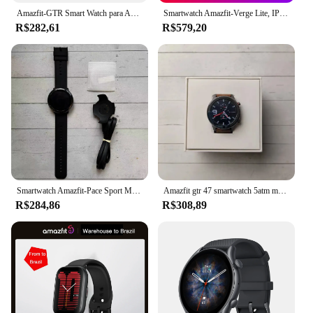
Amazfit-GTR Smart Watch para Android, IOS Phone 95, Fashion Watch, Music Control, Demonstration Machine, Exposição, 5ATM, 47, 42, Novo
Smartwatch Amazfit-Verge Lite, IP68 à prova d'água, GPS, Glonass Pantalla, AMOLED, Android, iOS, Global, Recondicionado
R$282,61
R$579,20
Smartwatch Amazfit-Pace Sport Masculino, Firmware Global, Fitness, Relógio Bluetooth, Loja Embutida, GPS 90-95, Novo
Amazfit gtr 47 smartwatch 5atm moda relógio inteligente controle de música para android ios telefone 95 novo usado item sem caixa
R$284,86
R$308,89