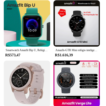
Smartwatch Amazfit Bip U, Relógio Português de Track de Fitness, 1.43 "Relógio Inteligente com Tela Grande, 60 + Modos Esportivos, Recondicionado, Global
Amazfit-GTR Mini relógio inteligente, Smartwatch de frequência cardíaca, duração da bateria de 14 dias, frequência cardíaca 24-7, 120 + modos esportivos para telefones Android e iOS, novo, 43mm
R$573,47
R$1.616,39