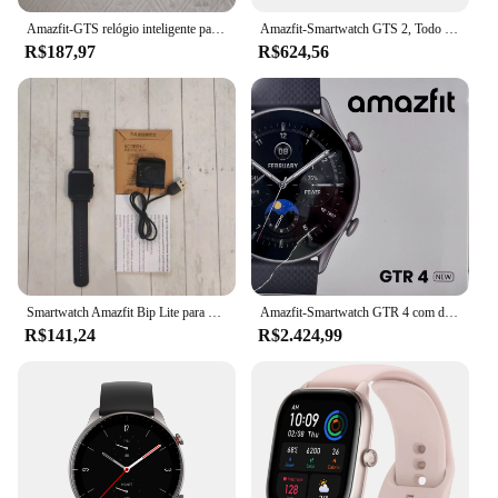
Amazfit-GTS relógio inteligente para homens e mulheres, 5 ATM impermeável, rastreamento esportivo, widgets editáveis, controle de música
Amazfit-Smartwatch GTS 2, Todo o Redondo, Acompanhamento de Saúde e Fitness, Alexa Integrada, Android, Telefone iOS, Nova Versão
R$187,97
R$624,56
Smartwatch Amazfit Bip Lite para homens, relógio de esportes Bluetooth, freqüência cardíaca, IP68 impermeável, sem caixa 85-95, novo smartwatch
Amazfit-Smartwatch GTR 4 com display AMOLED, aplicativo Zepp OS, bateria de 12 dias, relógio GPS para telefone Android e iOS, nova versão, 46mm, 2024
R$141,24
R$2.424,99