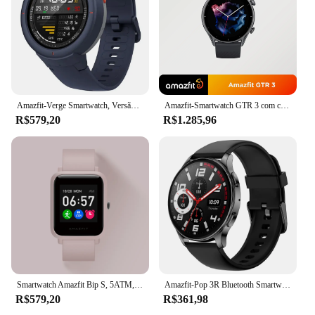
Amazfit-Verge Smartwatch, Versão Global, Tela AMOLED de 1,3 Polegada, Dial e Atendimento de Chamadas, Alexa, GPS, Relógio Inteligente Remodelado
Amazfit-Smartwatch GTR 3 com coroa de navegação, relógio inteligente clássico, Alexa integrado, bateria de 21 dias para IOS, 46mm, novo
R$579,20
R$1.285,96
Smartwatch Amazfit Bip S, 5ATM, integrado GPS, bateria 15 dias, relógio inteligente para iOS e telefone Android, versão global, novo
Amazfit-Pop 3R Bluetooth Smartwatch, 100 + modos esportivos, chamadas telefônicas, bateria de 12 dias, original, novo
R$579,20
R$361,98