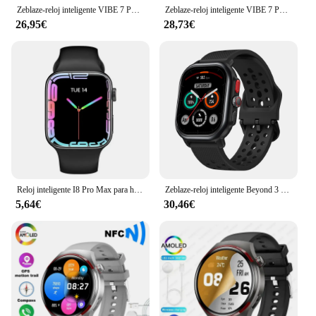
Zeblaze-reloj inteligente VIBE 7 PRO para hombre, dispositivo con Pantalla AMOLED de 1,43 pulgadas, para hacer/recibir llamadas telefónicas, gestión de la salud, deportivo
Zeblaze-reloj inteligente VIBE 7 PRO para hombre, dispositivo deportivo resistente con llamadas de voz, Pantalla AMOLED de 1,43 pulgadas, llamadas telefónicas de alta fidelidad
26,95€
28,73€
Reloj inteligente I8 Pro Max para hombre y mujer, pulsera con respuesta a llamadas, rastreador de actividad deportiva, Dial personalizado, regalo para teléfono Apple, PK IWO 27 X8 T500
Zeblaze-reloj inteligente Beyond 3 Pro, dispositivo con GPS, Pantalla AMOLED de 2,15 pulgadas, GPS integrado y ruta de importación, hacer/recibir llamadas telefónicas, nuevo
5,64€
30,46€