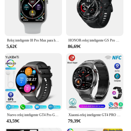
Reloj inteligente I8 Pro Max para hombre y mujer, pulsera con respuesta a llamadas, rastreador de actividad deportiva, Dial personalizado, regalo para teléfono Apple, PK IWO 27 X8 T500
HONOR-reloj inteligente GS Pro para hombre, dispositivo deportivo con GPS, Bluetooth, llamadas, 1,39 pulgadas, 5ATM, SpO2, Monitor de ritmo cardíaco
5,62€
86,69€
Nuevo reloj inteligente GT4 Pro GPS NFC para hombre, pantalla AMOLED de 360x360, frecuencia cardíaca, llamada Bluetooth, IP68, reloj inteligente impermeable para hombre para HUAWEI
Xiaomi-reloj inteligente GT4 PRO para hombre, pulsera con Pantalla AMOLED HD, Bluetooth, llamadas, GPS, NFC, frecuencia cardíaca, azúcar en la sangre, novedad de 2024
43,59€
79,39€