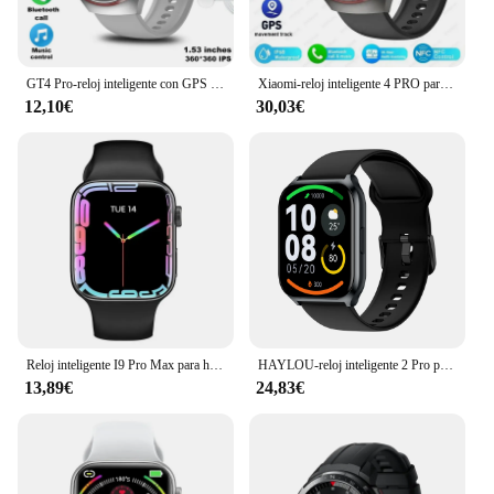
GT4 Pro-reloj inteligente con GPS para hombre y mujer, pulsera con Pantalla AMOLED HD, Bluetooth, llamadas, NFC, IP68, resistente al agua, control del azúcar en la sangre
Xiaomi-reloj inteligente 4 PRO para hombre, SmartWatch deportivo con Pantalla AMOLED HD, Bluetooth, llamadas, GPS, NFC, control del ritmo cardíaco, novedad de 2024
12,10€
30,03€
Reloj inteligente I9 Pro Max para hombre y mujer, pulsera con respuesta a llamadas, rastreador de actividad deportiva, Dial personalizado, regalo para teléfono Apple, PK IWO 27 X8 T500
HAYLOU-reloj inteligente 2 Pro para hombre, pulsera con pantalla grande de 1,85 pulgadas, 100 modos de entrenamiento, control del ritmo cardíaco, LS02 Pro
13,89€
24,83€