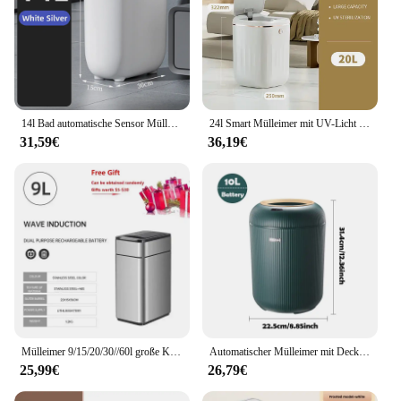
14l Bad automatische Sensor Mülleimer schmale Smart Mülleimer wasserdichten Mülleimer mit Deckel Lade Papierkorb Smart Home
24l Smart Mülleimer mit UV-Licht automatischen Sensor Mülleimer Smart Müll für Küche Bad Toilette Papierkorb mit Deckel
31,59€
36,19€
Mülleimer 9/15/20/30//60l große Kapazität Edelstahl Smart Sensor Mülleimer automatische Mülleimer Küche Mülleimer
Automatischer Mülleimer mit Deckel, kleiner intelligenter Plastikmüll eimer, Bewegungssensor-Mülleimer für Schlafzimmer, Bad, Küche, Büro
25,99€
26,79€