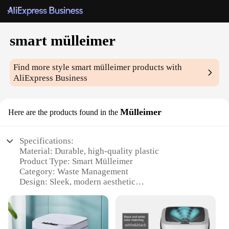
smart mülleimer
Find more style
smart mülleimer
products with
AliExpress Business
Mülleimer
Here are the products found in the
Specifications:
Material: Durable, high-quality plastic
Product Type: Smart Mülleimer
Category: Waste Management
Design: Sleek, modern aesthetic
Usage and Purpose: Ideal for residential and
commercial settings
Performance: Efficient waste collection and
organization