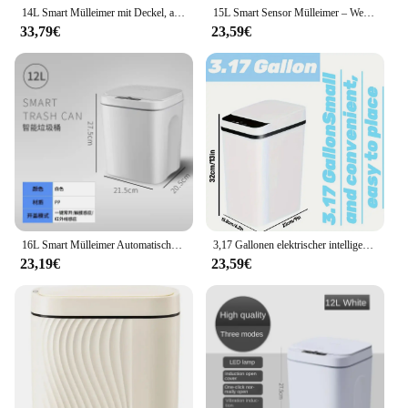
14L Smart Mülleimer mit Deckel, automatischer Sensor-Papierkorb, wasserdicht, schmal, berührungslos, Mülleimer, Toiletten-Mülleimer, Smart Home
15L Smart Sensor Mülleimer – Weiß, berührungslos, schmal, Smart Home-Mülleimer, Badezimmer mit automatischer Verpackung und elektronischen Funktionen
33,79€
23,59€
16L Smart Mülleimer Automatische Sensor Mülleimer Elektrische Abfall Bin Wasserdichte Papierkorb Für Küche Badezimmer Recycling Müll
3,17 Gallonen elektrischer intelligenter Induktions-Mülleimer, vollautomatisches Quetschen, für Toilette, Wohnzimmer, Haushalt
23,19€
23,59€