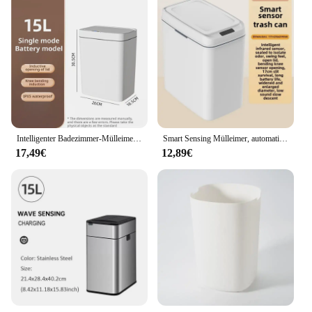
Intelligenter Badezimmer-Mülleimer, automatische Verpackung, elektronischer Mülleimer, weiß, berührungslos, schmal, intelligenter Sensor-Mülleimer, Smart Home, 15 l
Smart Sensing Mülleimer, automatische Abdeckung, Heimgebrauch, keine Berührung, Öffnung, Toilette, Badezimmer, schmale Naht, Abfallbehälter, Umweltschutz
17,49€
12,89€