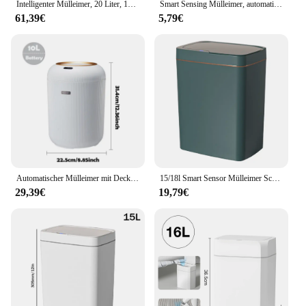
Intelligenter Mülleimer, 20 Liter, 15 l, Papierkorb, Edelstahl, automatischer Sensor, Mülleimer, Lebensmittelabfallbehälter, Heimküche, Müllwürfel
Smart Sensing Mülleimer, automatische Deckelabdeckung, Haushalt, Büro, Küche, Badezimmer, medizinischer Abfallbehälter aus Kunststoff
61,39€
5,79€
Automatischer Mülleimer mit Deckel, kleiner intelligenter Mülleimer aus Kunststoff, Bewegungsmelder-Mülleimer für Schlafzimmer, Badezimmer, Küche, Büro
15/18l Smart Sensor Mülleimer Schlafzimmer Küche Mülleimer Auto Bewegungs sensor Bad Toilette Mülleimer berührungs los Mülleimer
29,39€
19,79€