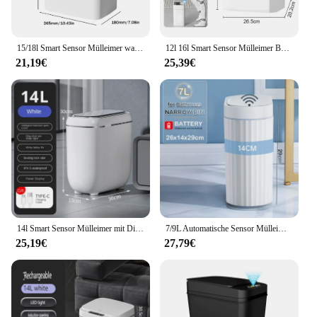
15/18l Smart Sensor Mülleimer wasserdicht intelligente berührungs lose Mülleimer leise Auto Bewegungs sensor Müll für Küche Bad
12l 16l Smart Sensor Mülleimer Bad Anti-Geruch automatischen Mülleimer für Toilette weißen elektrischen Papierkorb
21,19€
25,39€
14l Smart Sensor Mülleimer mit Display Typ C Aufladen automatischer Mülleimer für Bad Küche Toilette Papierkorb Smart Home
7/9L Automatische Sensor Mülleimer Modische Römischen Gestreiften Badezimmer Wc Smart Mülleimer Küche Induktion Mülltonne Mülleimer
25,19€
27,79€