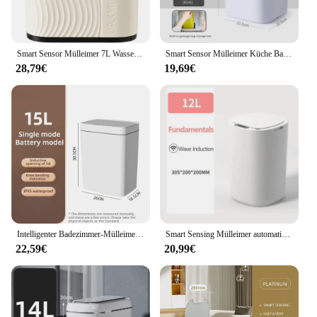
Smart Sensor Mülleimer 7L Wasserdicht Badezimmer Wc Mülltonne Küche Automatische Sensor Mülleimer mit Deckel Küche Zubehör
Smart Sensor Mülleimer Küche Bad Toilette Mülleimer am besten automatische Induktion wasserdichten Behälter mit Deckel 12//18l
28,79€
19,69€
Intelligenter Badezimmer-Mülleimer, automatische Verpackung, elektronischer Mülleimer, weiß, berührungslos, schmal, intelligenter Sensor-Mülleimer, Smart Home, 15 l
Smart Sensing Mülleimer automatische weiße Mülleimer Küche Bad wasserdicht 12l elektrische Mülleimer
22,59€
20,99€