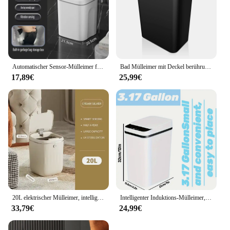
Automatischer Sensor-Mülleimer für Badezimmer, WC, wasserdicht, intelligenter Eimer, Müll mit Deckel, berührungsloser Küchen-Mülleimer, Wohnaccessoires
Bad Mülleimer mit Deckel berührungs lose automatische Mülleimer schlanke Bewegungs sensor Smart Mülleimer für Schlafzimmer, Büro, Wohnzimmer
17,89€
25,99€
20L elektrischer Mülleimer, intelligenter Mülleimer mit UV-Licht, automatische Küche, Badezimmer, Sensor, WC, Müll, Papierkorb, Reinigungswerkzeuge
Intelligenter Induktions-Mülleimer, 12 l elektrische Induktions-Haushaltstoilette, Toilette, Wohnzimmer, vollautomatischer Quetsch-Mülleimer
33,79€
24,99€