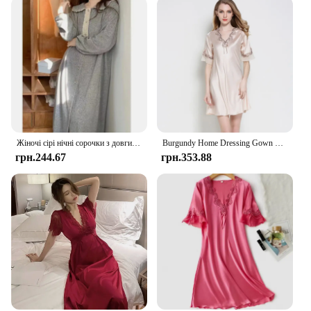
Жіночі сірі нічні сорочки з довгим рукавом, повсякденна весна-осінь, вільна нічна сорочка на всю довжину, елегантний жіночий одяг для сну, модний одяг для відпочинку
Burgundy Home Dressing Gown Elegant Female Long Nightgown Retro Sleepwear Summer Loose Satin Lounge Wear Court Style Nightdress
грн.244.67
грн.353.88