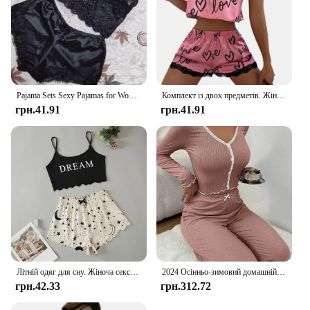
Pajama Sets Sexy Pajamas for Women 2 Pieces Top Shorts Set Sleepwear Clothes Lace Pajamas Underwear Lingerie
Комплект із двох предметів. Жіноча піжама. Шорти. Костюм. Домашній одяг. Нижня білизна. Піжама. Сексуальна нижня білизна. Камзоли. Майки. Нічна жіноча білизна.
грн.41.91
грн.41.91
Літній одяг для сну. Жіноча сексуальна нижня білизна. Піжамний комплект. Укорочені топи без рукавів із літерами та шортами.
2024 Осінньо-зимовий домашній піжамний комплект для жінок, сорочка з довгими рукавами, штани, 2 предмети, сексуальні мереживні піжами, одяг для сну, одяг для відпочинку
грн.42.33
грн.312.72