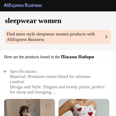
sleepwear women
Find more style
sleepwear women
products with
AliExpress Business
Піжама Набори
Here are the products found in the
Specifications:
Material: Premium cotton blend for ultimate
comfort
Design and Style: Elegant and trendy prints, perfect
for sleep and lounging
Usage and Purpose: Ideal for relaxation, sleep, and
casual wear
Typical Adaptive Scenario: Suitable for various
settings, from home to travel