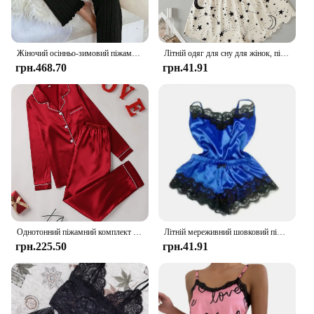
Жіночий осінньо-зимовий піжамний комплект у рубчик, топ з довгими рукавами та довгі штани, комплект із двох предметів, повсякденний домашній одяг, одяг для відпочинку
Літній одяг для сну для жінок, піжамний комплект, укорочені топи та шорти без рукавів із принтом зірки та місяця, домашній одяг, піжама
грн.468.70
грн.41.91
Однотонний піжамний комплект з довгим рукавом і лацканами на ґудзиках. Піжамний комплект. Жіночий одяг для сну та домашній одяг
Літній мереживний шовковий піжамний комплект для жінок Одяг для сну Сексуальна нижня білизна Комплекти топів і шортів Зручні повсякденні піжами
грн.225.50
грн.41.91