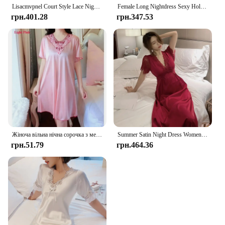
Lisacmvpnel Court Style Lace Nightdress Women's Long Out Ladies Nightwear With Removable Breast Pad Short Sleeved Sleepwear
Female Long Nightdress Sexy Hollow Lace Sleepwear Home Dress Palace Style Princess Nightgown Nightwear Casual Satin Loungewear
грн.401.28
грн.347.53
Жіноча вільна нічна сорочка з мереживними швами, літня модна елегантна нічна сорочка з коротким рукавом
Summer Satin Night Dress Women Sleepwear With Bras Long Lace Nightgown Short Sleeve Sleepdress Loose Intimate Lingerie Nightwear
грн.51.79
грн.464.36