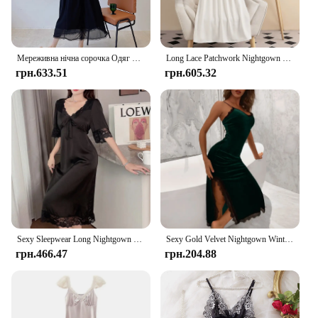
Мереживна нічна сорочка Одяг для сну Жіноча корейська нічна сукня з оборками Весняна суцільна піжама з довгим рукавом і квадратним коміром Домашній одяг 2024 Новинка
Long Lace Patchwork Nightgown Women New Spring Home Dressing Gown Long Sleeve Sleepwear Princess Style Homewear Nightdress
грн.633.51
грн.605.32
Sexy Sleepwear Long Nightgown Women Satin Lace Patchwork Home Clothing Intimate Lingerie Spring Summer New Casual Nightdress
Sexy Gold Velvet Nightgown Winter Party Night Club Dresses Lace Long Nightdress Sleepwear Slit Chinese High Cut Lingerie Qipao
грн.466.47
грн.204.88