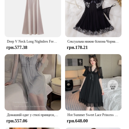
Deep V Neck Long Nightdres French Court Style Nightgown Sexy Sleepwear Elegant Casual Loose Thin Soft Satin Home Dress Bathrobe
Сексуальна нижня білизна Чорна піжама Еротична сукня Babydolls Костюми Жіночий одяг для сну Нічна білизна Шорти Babydoll Нічна сорочка зі стрінгами Комплекти
грн.577.38
грн.178.21
Домашній одяг у стилі принцеси, сітчаста мереживна нічна сорочка в стилі печворк, жіноча вільна білизна для сну, літо, весна, новий одяг для сну, розкішна нічна сорочка
Hot Summer Sweet Lace Princess Short Sleeve Cotton Nightgowns for Women Korean Cute Sleepwear Night Dress Nightdress Home Nighty
грн.557.06
грн.648.00