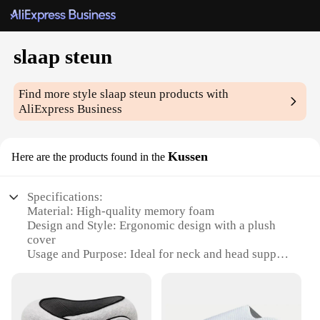
slaap steun
Find more style
slaap steun
products with
AliExpress Business
Kussen
Here are the products found in the
Specifications:
Material: High-quality memory foam
Design and Style: Ergonomic design with a plush
cover
Usage and Purpose: Ideal for neck and head support
during sleep
Typical Adaptive Scenario: Suitable for various
sleeping positions
Shape or Size or Weight or Quantity: Compact and