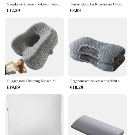
Slaapkamerkussen - Neksteun voor slaap, niet gemakkelijk in te stellen Hoge kussenkern, geschikt voor gebruik in vier seizoenen, wasbaar in de machine
Kussensloop En Kussenkern Ondersteunen Halswervel Om Te Helpen Slapen Speciale 3d Stereo Home Een Paar Sets
€12,29
€8,09
Ruggengraat Uitlijning Kussen Zijde Slaapkussens Wervelkolom Uitlijning Kussen Kniesteun Kussens Zacht Traagschuim
Ergonomisch nekkussen verlicht nekpijn Orthopedische ondersteuning Ademend voor zij- en rugslapers Huishoudelijk kussen 1-delig
€19,89
€18,29