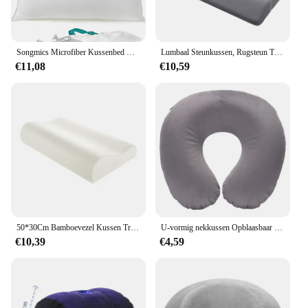
Songmics Microfiber Kussenbed Kussenvulling: 65% Zachte 3d Polyestervezels, 35% Ondersteuning 7d Polyestervezels
Lumbaal Steunkussen, Rugsteun Traagschuimkussen Voor Slapen In Bed Taille Steunkussen Voor Onderrug Pijnverlichting
€11,08
€10,59
50*30Cm Bamboevezel Kussen Trage Rebound Gezondheidszorg Traagschuim Kussen Traagschuim Kussen Orthopedische Kussens Ondersteunen Nekreliëf
U-vormig nekkussen Opblaasbaar traagschuim voor verlichting van vermoeidheid Ideale reisvlucht Hoofdsteun Comfortabel slaapsteunkussen
€10,39
€4,59