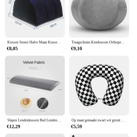
Kussen Stoere Halve Maan Kussen Speelgoed Mount Voor Coupe Speelgoed Vrouwen Positie Kussen Opblaasbare Ondersteuning Nachtkussen Exotische Koppels
Traagschuim Kniekussen Orthopedisch Been Kussen Kussen Ondersteuning Pijnstiller Bescherming Knie En Benen
€8,05
€9,10
Slapen Lendenkussen Bed Lendenkussen Zwangere Vrouw Kussen Slapen Lendensteun Pad Lendenkussen
Op maat gemaakt zwart wit geruit geruit raster nekkussen reizen traagschuim slaapsteunkussen
€12,29
€5,59