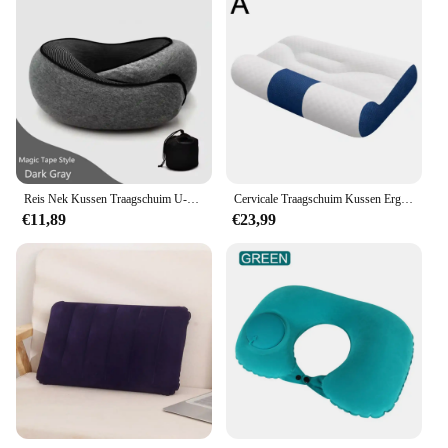
Reis Nek Kussen Traagschuim U-Vormige Kussen Slak Stijl Reisneksteun Draagbare Verstelbare Zachte Middagpauze Kussens
Cervicale Traagschuim Kussen Ergonomisch Ganzendons Kussen Slaap Verbetering Van Cervicale Ondersteuning Comfort Ganzendons Kussen Verbetering Nieuw
€11,89
€23,99