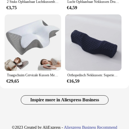
2 Stuks Opblaasbaar Luchtkussenbed Slaap Camping Kussen Draagbare Ultralichte Reis Strandvliegtuig Hoofdsteun Kussens
Lucht Opblaasbaar Nekkussen Druk Type Reiskussen Draagbaar Slapen Vliegtuig Kussen Neksteun Autokussen Beddengoed Kussen
€3,75
€4,59
Traagschuim Cervicale Kussen Met Voorgevormde Steunkussens Die Slapen Voor Nekpijnverlichting Maag-Of Zijslapers Voor Volwassenen
Orthopedisch Nekkussen: Superieure Cervicale Ondersteuning Zacht Traagschuim, Ademend Wasbaar, Ideaal Voor Elke Slaper
€29,65
€16,59
Inspire more in Aliexpress Business
©2023 Created by AliExpress -
Aliexpress Business Recommend