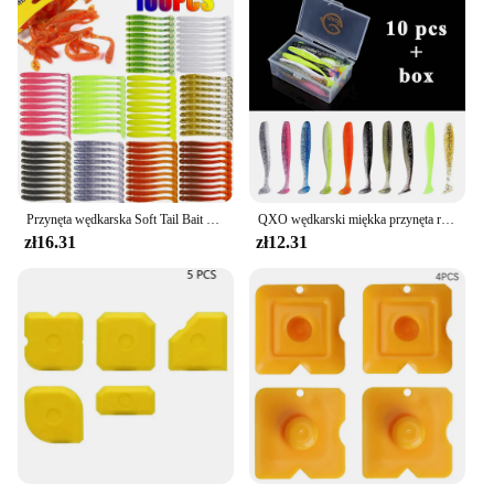
Przynęta wędkarska Soft Tail Bait Set Grub Worm Swimbaits Silicone Wobblers Pesca Bass Carp Fishing Tackle Random Color 50/100Pcs
QXO wędkarski miękka przynęta robak z pudełkiem silikonowa przynęta Swimbait Streamer błystka na ryby morska 7cm 10cm wobler zestaw
zł16.31
zł12.31