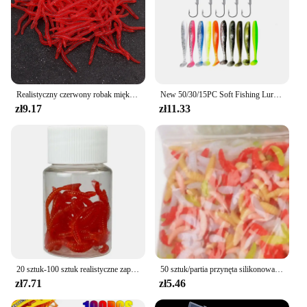
Realistyczny czerwony robak miękka przynęta dżdżownica lód wędkarstwo zimowe silikonowa sztuczna przynęta rybna krewetka dodatek Bass karpia przynęta na ryby
New 50/30/15PC Soft Fishing Lures Kit Silicone Lure Set Artificial Bait Worm with Crank Jig Head Hook Fishing Tackle Accessories
zł9.17
zł11.33
20 sztuk-100 sztuk realistyczne zapach ryby czerwone robaki miękka przynęta symulacja Earthworm karpia łowienie okonia przynęty sztuczne silikonowe Pesca
50 sztuk/partia przynęta silikonowa Maggot Grub miękka przynęta wędkarska 2cm 0.3g sztuczny chleb zapach robaki sprzęt na akcesoria zimowe
zł7.71
zł5.46