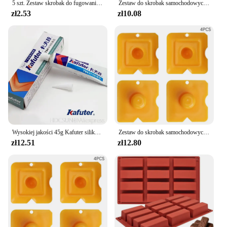
5 szt. Zestaw skrobak do fugowania, wygładzający fugę do usuwania silikonowych szczelin, wypełniacz, wygładzający szpatułkę do czyszczenia uszczelniacza
Zestaw do skrobak samochodowych, zestaw do fugowania, wygładzający zaprawy do klejenia, silikonowy wypełniacz, wygładzający szpatułkę do czyszczenia uszczelniacza
zł2.53
zł10.08
Wysokiej jakości 45g Kafuter silikonowy klej przemysłowy K-704 705 704B guma silikonowa RTV biały czarny przezroczysty klej
Zestaw do skrobak samochodowych, zestaw do fugowania, wygładzający zaprawy do klejenia, silikonowy wypełniacz, wygładzający szpatułkę do czyszczenia uszczelniacza
zł12.51
zł12.80