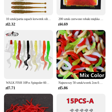
10 sztuk/partia zapach krewetek silikonowy robak miękka przynęta 6cm 0.6g Jig woblery przynęta wędkarska sztuczne przynęty na Bass Carp Pesca Tackle
200 sztuk czerwone robaki miękka przynęta krewetki zapach zapach silikonowa sztuczna przynęta rybi realistyczna dżdżownica karp Bass Pesca sprzęt wędkarski
zł2.32
zł4.69
WALK FISH 10Pcs Spinpoler 60MM 80MM Realistyczna przynęta na ryby Robaki Sztuczna silikonowa miękka przynęta Bass Pike Fish Lure Wobbler
Najnowszy 50 sztuk/worek 2cm 0.3g chleb robak silikonowe sztuczne przynęty miękkie wędkowanie przynęty haki zapach robaki Glow krewetki przynęty na ryby 2023
zł7.71
zł5.86