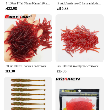
1-100szt T Tail 70mm 90mm 120mm Shad Worm Soft Bait Sztuczna przynęta Swimbait Bait Wobbler Soft Baits Silicone Fishing Sports
5 sztuk/partia jakość Larva miękkie przynęty 55mm 75mm 100mm sztuczne silikonowe miękkie przynęty robak woblery wędkarskie Bass karp Swimbaits
zł22.98
zł16.33
50 lub 100 szt. dodatek do krewetek czerwony zapach dżdżownica miękka silikonowa czerwona przynęta na robaki sztuczny sprzęt wędkarski karp basowy pstrąg
50/100 sztuk realistyczne czerwone dżdżownice przynęty robaki sztuczna przynęta wędkarska 40mm miękkie przynęty silikonowe krewetki smak dodatki przynęty Tackle
zł3.30
zł6.03