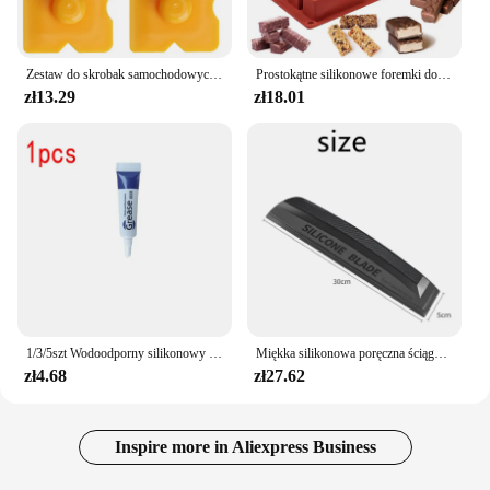
Zestaw do skrobak samochodowych, zestaw do fugowania, wygładzający zaprawy do klejenia, silikonowy wypełniacz, wygładzający szpatułkę do czyszczenia uszczelniacza
Prostokątne silikonowe foremki do cukierków do pieczenia barów energetycznych Formy do batoników czekoladowych Proteinowe batoniki Cornbread Pudding 12-komorowa forma do masła
zł13.29
zł18.01
1/3/5szt Wodoodporny silikonowy smar spożywczy Sprzęt do smarowania Zawory samochodowe Naprawa łańcucha Konserwacja Narzędzia do smarowania litowego
Miękka silikonowa poręczna ściągaczka Bez zarysowań Bez hałasu Bez uszkodzeń Farba Narzędzia do owijania samochodów Materiały eksploatacyjne do suszenia wycieraczek okiennych
zł4.68
zł27.62
Inspire more in Aliexpress Business