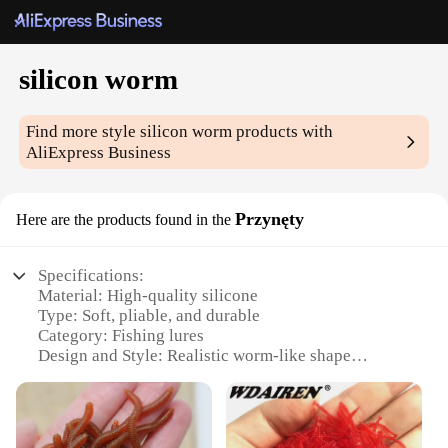
silicon worm
Find more style
silicon worm
products with
AliExpress Business
Przynęty
Here are the products found in the
Specifications:
Material: High-quality silicone
Type: Soft, pliable, and durable
Category: Fishing lures
Design and Style: Realistic worm-like shape
Usage and Purpose: Versatile for various fishing
scenarios
Performance and Property: Buoyant and lifelike in
water