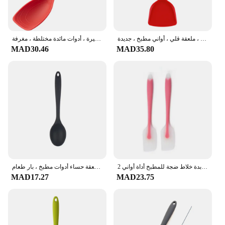
أواني سيليكون غير لاصقة ، مقاومة للحرارة ، مجرفة طبخ ، ملعقة ، لحم بقر ، لحم ، بيض ، ملعقة قلي ، أواني مطبخ ، جديدة
ملعقة سيليكون متعددة الاستخدام ، مريحة ، مانعة للإنزلاق ، مقبض دائري ، أواني طهي كبيرة ، أدوات مائدة مختلطة ، مغرفة
MAD30.46
MAD35.80
2 قطعة مقاومة للحرارة مقبض ملعقة سيليكون مكشطة ملعقة قالب تشكيل أيس كريم زبدة خلاط ضجة للمطبخ أداة أواني
أدوات مائدة سيليكون متكاملة ، ملاعق مطبخ مقاومة للحرارة ، أدوات مائدة مختلطة غير لاصقة ، ملعقة حساء أدوات مطبخ ، بار طعام
MAD17.27
MAD23.75