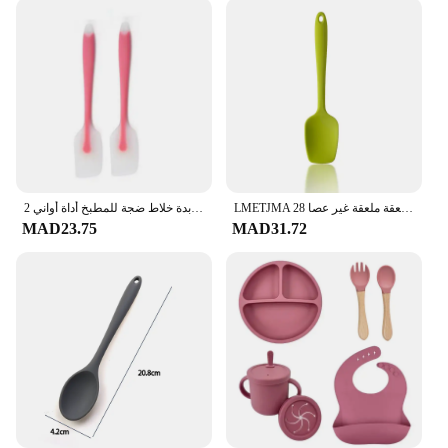
LMETJMA 28 سنتيمتر سيليكون ملاعق مقاومة للحرارة ملعقة ملعقة غير عصا Spoonula كاشطات مرنة الخبز خلط أداة JT20
2 قطعة مقاومة للحرارة مقبض ملعقة سيليكون مكشطة ملعقة قالب تشكيل أيس كريم زبدة خلاط ضجة للمطبخ أداة أواني
MAD23.75
MAD31.72