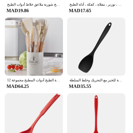
ملعقة من السيليكون المقاوم للحرارة مع مقبض مدمج ، ملعقة ، مكشطة ، أواني ، تورنر ، مقلاة ، كعكة ، أداة الطبخ
كعكة مغرفة زبدة ملعقة سيليكون ملعقة خلط طويلة التعامل مع أواني الطبخ أدوات المائدة المطبخ شوربة ملاعق خلاط أدوات الطبخ
MAD19.86
MAD17.65
ملعقة طعام من السيليكون مقاومة للحرارة ، ملعقة طهي مرنة غير لاصقة ، مكشطة للخبز مع التحريك وخلط السلطة
12 قطعة الغذاء الصف سيليكون تجهيزات المطابخ المطبخ أواني تيرنر ملعقة قياس ملعقة العملي أداة الطبخ أدوات المطبخ مجموعة
MAD64.25
MAD35.55