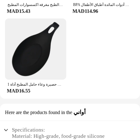
BPA الحرة سيليكون الطفل تغذية مجموعة مصاصة السلطانية الطعام لوحة كوب بقشة ملعقة الشوك للأطفال الطفل أدوات المائدة أطباق الأطفال
للحياة أفضل 1 قطعة ملعقة سيليكون لينة اثارة مقبض طويل أدوات المائدة أواني الطبخ مغرفة اكسسوارات المطبخ
MAD15.43
MAD114.96
1 قطعة سيليكون العزل ملعقة الجرف مقاومة للحرارة تحديد الموقع شرب الزجاج كوستر صينية ملعقة سادة أكل حصيرة وعاء حامل المطبخ أداة
MAD16.55
أواني
Here are the products found in the
Specifications:
Material: High-grade, food-grade silicone