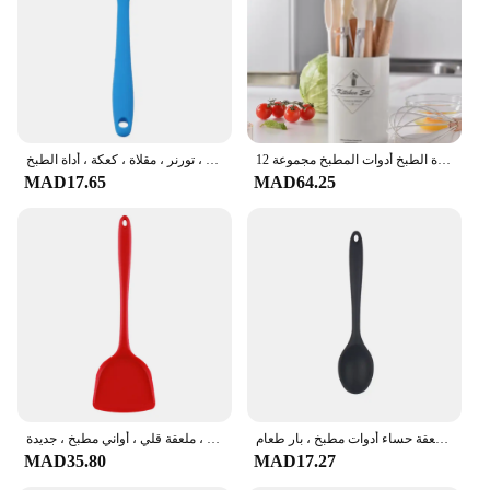
12 قطعة الغذاء الصف سيليكون تجهيزات المطابخ المطبخ أواني تيرنر ملعقة قياس ملعقة العملي أداة الطبخ أدوات المطبخ مجموعة
ملعقة من السيليكون المقاوم للحرارة مع مقبض مدمج ، ملعقة ، مكشطة ، أواني ، تورنر ، مقلاة ، كعكة ، أداة الطبخ
MAD17.65
MAD64.25
أدوات مائدة سيليكون متكاملة ، ملاعق مطبخ مقاومة للحرارة ، أدوات مائدة مختلطة غير لاصقة ، ملعقة حساء أدوات مطبخ ، بار طعام
أواني سيليكون غير لاصقة ، مقاومة للحرارة ، مجرفة طبخ ، ملعقة ، لحم بقر ، لحم ، بيض ، ملعقة قلي ، أواني مطبخ ، جديدة
MAD35.80
MAD17.27