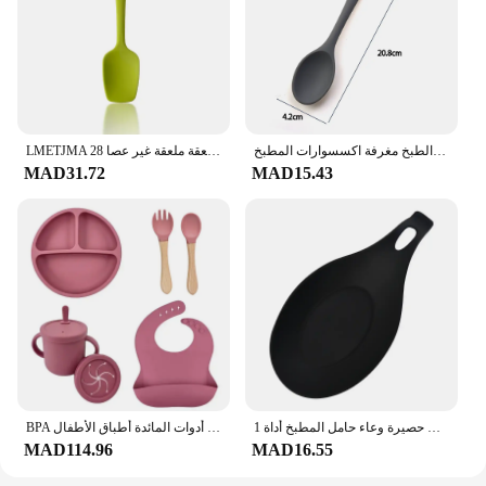
للحياة أفضل 1 قطعة ملعقة سيليكون لينة اثارة مقبض طويل أدوات المائدة أواني الطبخ مغرفة اكسسوارات المطبخ
LMETJMA 28 سنتيمتر سيليكون ملاعق مقاومة للحرارة ملعقة ملعقة غير عصا Spoonula كاشطات مرنة الخبز خلط أداة JT20
MAD31.72
MAD15.43
1 قطعة سيليكون العزل ملعقة الجرف مقاومة للحرارة تحديد الموقع شرب الزجاج كوستر صينية ملعقة سادة أكل حصيرة وعاء حامل المطبخ أداة
BPA الحرة سيليكون الطفل تغذية مجموعة مصاصة السلطانية الطعام لوحة كوب بقشة ملعقة الشوك للأطفال الطفل أدوات المائدة أطباق الأطفال
MAD114.96
MAD16.55