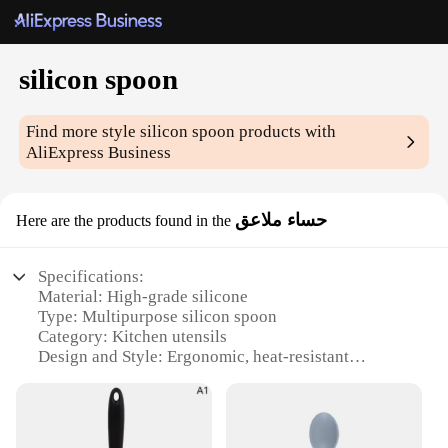
silicon spoon
Find more style
silicon spoon
products with
AliExpress Business
حساء ملاعق
Here are the products found in the
Specifications:
Material: High-grade silicone
Type: Multipurpose silicon spoon
Category: Kitchen utensils
Design and Style: Ergonomic, heat-resistant
Usage and Purpose: Perfect for cooking, baking,
and serving
Performance and Property: Non-stick, easy-to-clean
Parts and Accessories: Available in sets for