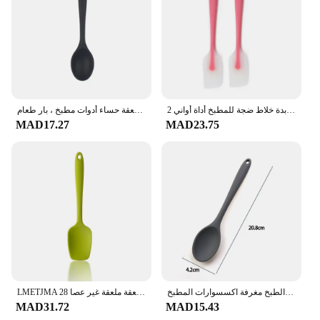
its modern aesthetic adds a touch of elegance to
your kitchen decor. Whether you're a home cook or
a professional chef, this silicon spoon is an
indispensable tool that combines convenience,
safety, and style.
2 قطعة مقاومة للحرارة مقبض ملعقة سيليكون مكشطة ملعقة قالب تشكيل أيس كريم زبدة خلاط ضجة للمطبخ أداة أواني
أدوات مائدة سيليكون متكاملة ، ملاعق مطبخ مقاومة للحرارة ، أدوات مائدة مختلطة غير لاصقة ، ملعقة حساء أدوات مطبخ ، بار طعام
MAD17.27
MAD23.75
للحياة أفضل 1 قطعة ملعقة سيليكون لينة اثارة مقبض طويل أدوات المائدة أواني الطبخ مغرفة اكسسوارات المطبخ
LMETJMA 28 سنتيمتر سيليكون ملاعق مقاومة للحرارة ملعقة ملعقة غير عصا Spoonula كاشطات مرنة الخبز خلط أداة JT20
MAD31.72
MAD15.43