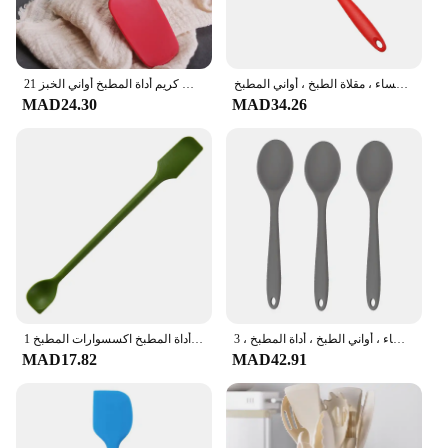
ملعقة سيليكون غير لاصقة منزلية ، مجرفة القلي ، ملعقة الحساء ، مقلاة الطبخ ، أواني المطبخ
21 سنتيمتر الساخن العالمي مقاومة للحرارة دمج مقبض سيليكون ملعقة مكشطة ملعقة كعكة الآيس كريم أداة المطبخ أواني الخبز
MAD24.30
MAD34.26
ملعقة مغرفة من السيليكون للتحريك وخلط ملاعق الحساء ، أواني الطبخ ، أداة المطبخ ، 3 +
1 قطعة ملعقة سيليكون مقاومة للحرارة مقبض طويل مكشطة مزدوجة الأطراف مع ملعقة مربى ملاعق أداة المطبخ اكسسوارات المطبخ
MAD17.82
MAD42.91