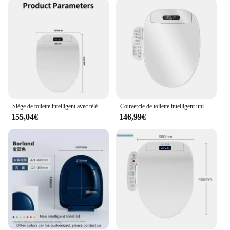
technology. The siege autonettoyant's unique design
allows for quick and easy cleaning, ensuring that
your toilet seat remains sanitary at all times.
Whether you're looking to maintain a spotless
environment in your home or seeking a reliable
solution for your commercial bathroom, this
product is the perfect choice. Its performance and
property make it an essential tool for anyone
looking to keep their toilet seats pristine.
Siège de toilette intelligent avec télécommande, siège chauffant, fermeture lente, séchage, eau chaude, veilleuse, WC, capteur intelligent, salle de bain
Couvercle de toilette intelligent universel, stérilisation, siège entièrement automatique, livres chauffants à température constante, séchage à l'air chaud
**Versatile and Convenient**
155,04€
146,99€
The siege autonettoyant is not just a cleaning tool;
it's a lifestyle choice. Its ease of use and
effectiveness make it a must-have for anyone who
values cleanliness and hygiene. Available in sets,
this product is perfect for both personal and
commercial use, catering to a wide range of
scenarios. From small households to large
commercial establishments, the siege autonettoyant
is a versatile and convenient solution for
maintaining cleanliness in toilet seats. Its design
ensures that it fits most standard toilet seats, making