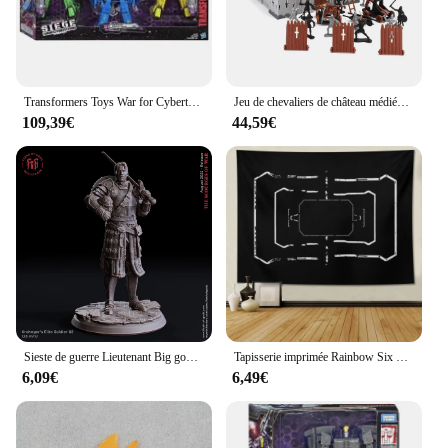
Transformers Toys War for Cybertron: Siège WFC-S52-54 Seeker, AcidStorm, NovaStorm, IonStorm, Figurines à collectionner, Cadeaux, Loisirs, 3 paquets
Jeu de chevaliers de château médiéval pour enfants, accessoires de jeu d'infperform, soldats de guerre, bouclier de siège, loisirs, 1 ensemble
109,39€
44,59€
Sieste de guerre Lieutenant Big gobelin terminé en scène de siège, pièces explorez ecs du MDN, équipe de course
Tapisserie imprimée Rainbow Six Siege Frost Trap, tapisserie décorative adaptée au salon et à la chambre
6,09€
6,49€