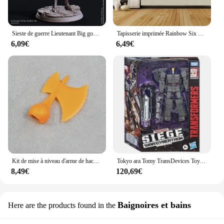
Sieste de guerre Lieutenant Big gobelin terminé en scène de siège, pièces explorez ecs du MDN, équipe de course
Tapisserie imprimée Rainbow Six Siege Frost Trap, tapisserie décorative adaptée au salon et à la chambre
6,09€
6,49€
Kit de mise à niveau d'arme de hache en résine pour siège, Earthrise, OP Commander, accessoires de figurine en verre brisé, en stock
Tokyo ara Tomy TransDevices Toy, série Siège WFC-S51 STRAtrain Action Figure, Collection Robot, Jouet pour enfants Hobby, En stock
8,49€
120,69€
Baignoires et bains
Here are the products found in the