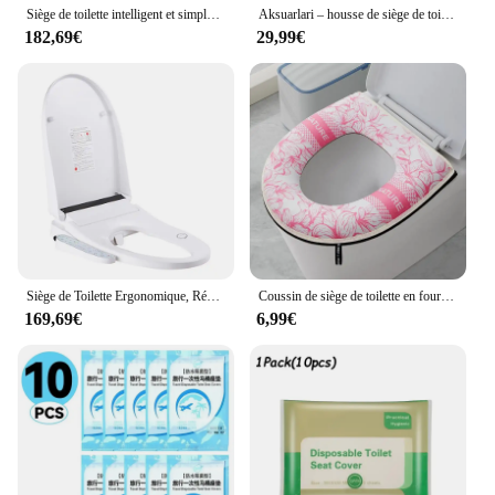
Siège de toilette intelligent et simple, chauffage à domicile, lavage des fesses, rinçage, nettoyage des fesses, couverture de toilette, vente en gros
Aksuarlari – housse de siège de toilette intelligente, à fermeture lente et douce
182,69€
29,99€
Siège de Toilette Ergonomique, Réglable, Multi-Mode, pour Livres, avec Lumière LED, Polyvalent, 110V
Coussin de siège de toilette en fourrure en peluche, type boucle arina, épais, garde au chaud, doux et propre, hiver, maison, salle de bain, 1 pièce
169,69€
6,99€