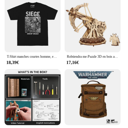
T-Shirt manches courtes homme, en coton, avec fréquence de chute, groupe Punk Grindcore, Spazz Heresy, Electro HipMED
Robtiendra me-Puzzle 3D en bois avec armes de siège médiéval, jeu d'assemblage, jouet de stratégie de guerre, cadeau pour enfants, adolescents et adultes, KW401, KW801
18,39€
17,16€