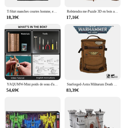
T-Shirt manches courtes homme, en coton, avec fréquence de chute, groupe Punk Grindcore, Spazz Heresy, Electro HipMED
Robtiendra me-Puzzle 3D en bois avec armes de siège médiéval, jeu d'assemblage, jouet de stratégie de guerre, cadeau pour enfants, adolescents et adultes, KW401, KW801
18,39€
17,16€
YAQUMW-Mini poids de seau d'armes de siège médiéval européen, puzzle en bois 3D, kits de modèles de bricolage, projets STEM, jouets pour cadeaux
Starforged-Astra Militarum Death Korps of Krieg, Seege Regiment Mochila Warhammer, 40K Bolsa Para Computer, Marrón, M, Classic
54,69€
83,39€