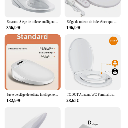
Smartmi-Siège de toilette intelligent avec lumière LED, rinçage automatique, siège de toilette métropolitain, capteur de pied de support, auto-booking, buse, sèche-auto
Siège de toilette de bidet électrique avec prise, couvercle de douche, accessoire de rêve, auto-books, siège de toilette électrique, blanc, métropolitain
356,99€
196,99€
Juste de siège de toilette intelligente Self-Books avec télécommande, sans limitation de pression d'eau
TODOT Abattant WC Familial Lunette de Toilette avec Siège Enfant Magnétique Frein de Chute et Charnière Réglable
132,99€
28,65€