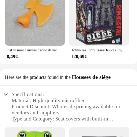
Kit de mise à niveau d'arme de hache en résine pour siège, Earthrise, OP Commander, accessoires de figurine en verre brisé, en stock
Tokyo ara Tomy TransDevices Toy, série Siège WFC-S51 STRAtrain Action Figure, Collection Robot, Jouet pour enfants Hobby, En stock
8,49€
120,69€
Housses de siège
Here are the products found in the
Specifications:
Material: High-quality microfiber
Product Discount: Wholesale pricing available for
vendors and suppliers
Type and Category: Seat covers with built-in
cleaning system
Design and Style: Sleek, modern design that