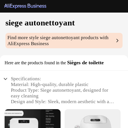
siege autonettoyant
Find more style
siege autonettoyant
products with
AliExpress Business
Sièges de toilette
Here are the products found in the
Specifications:
Material: High-quality, durable plastic
Product Type: Siege autonettoyant, designed for
easy cleaning
Design and Style: Sleek, modern aesthetic with a
focus on functionality
Usage and Purpose: Ideal for maintaining
cleanliness in toilet seats
Performance and Property: Effective in removing