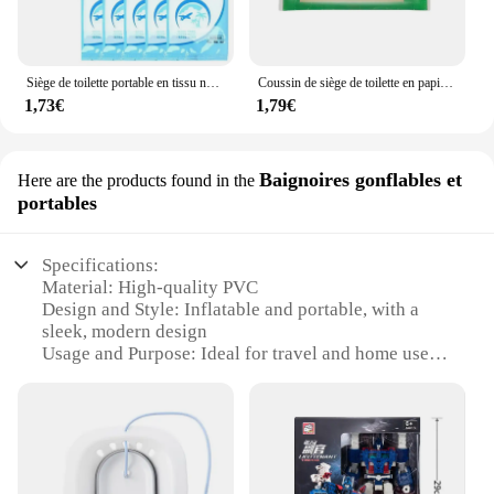
Siège de toilette portable en tissu non tissé, housse de siège, autocollants de voyage, coussin en papier maternel, accessoires de toilette, poulet
Coussin de siège de toilette en papier de poulet soluble dans l'eau, coussins de siège de toilette hygiéniques, fournitures d'hygiène de voyage personnelles, sortie, 10-100 pièces
1,73€
1,79€
Baignoires gonflables et
Here are the products found in the
portables
Specifications:
Material: High-quality PVC
Design and Style: Inflatable and portable, with a
sleek, modern design
Usage and Purpose: Ideal for travel and home use
Performance and Property: Durable and easy to
clean
Shape or Size or Weight or Quantity: Compact and
lightweight, suitable for various spaces
Parts and Accessories: Includes a convenient
carrying bag