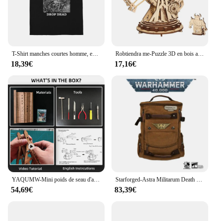
T-Shirt manches courtes homme, en coton, avec fréquence de chute, groupe Punk Grindcore, Spazz Heresy, Electro HipMED
Robtiendra me-Puzzle 3D en bois avec armes de siège médiéval, jeu d'assemblage, jouet de stratégie de guerre, cadeau pour enfants, adolescents et adultes, KW401, KW801
18,39€
17,16€
YAQUMW-Mini poids de seau d'armes de siège médiéval européen, puzzle en bois 3D, kits de modèles de bricolage, projets STEM, jouets pour cadeaux
Starforged-Astra Militarum Death Korps of Krieg, Seege Regiment Mochila Warhammer, 40K Bolsa Para Computer, Marrón, M, Classic
54,69€
83,39€