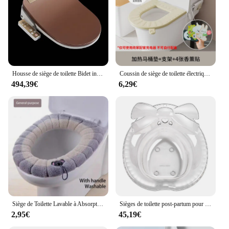
Housse de siège de toilette Bidet intelligent, couleur haut de gamme, ensemble d'accessoires de lavage et de chauffage automatiques électriques pour la maison
Coussin de siège de toilette électrique imperméable, siège de toilette métropolitain, housse de siège chaude réglable, anneau de toilette thermostatique à aspiration
494,39€
6,29€
Siège de Toilette Lavable à Absorption d'Humidité Douce, Livré avec Poignée, Hygiène Personnelle Améliorée, Goutte, Respirant, Confort
Sièges de toilette post-partum pour femme enceinte, bidet transparent, outil de toilette
2,95€
45,19€