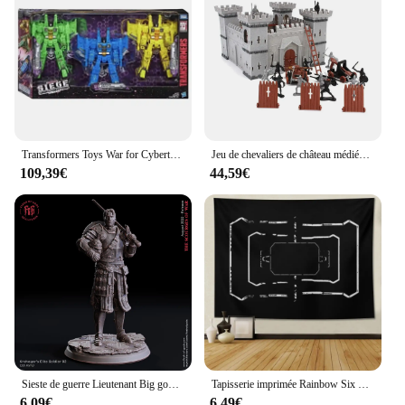
Transformers Toys War for Cybertron: Siège WFC-S52-54 Seeker, AcidStorm, NovaStorm, IonStorm, Figurines à collectionner, Cadeaux, Loisirs, 3 paquets
Jeu de chevaliers de château médiéval pour enfants, accessoires de jeu d'infperform, soldats de guerre, bouclier de siège, loisirs, 1 ensemble
109,39€
44,59€
Sieste de guerre Lieutenant Big gobelin terminé en scène de siège, pièces explorez ecs du MDN, équipe de course
Tapisserie imprimée Rainbow Six Siege Frost Trap, tapisserie décorative adaptée au salon et à la chambre
6,09€
6,49€