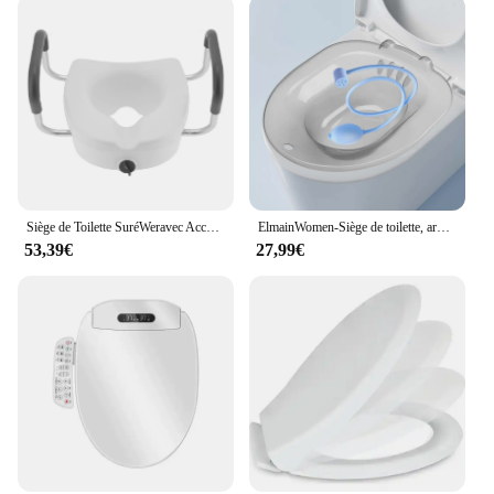
Siège de Toilette SuréWeravec Accoudoir Réglable Antiextensible, Fournitures pour Personnes Âgées et Femmes Enceintes
ElmainWomen-Siège de toilette, ark avec chasse d'eau, non-ald
53,39€
27,99€