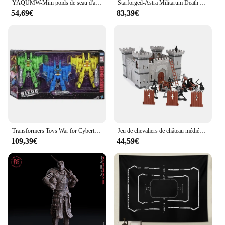
YAQUMW-Mini poids de seau d'armes de siège médiéval européen, puzzle en bois 3D, kits de modèles de bricolage, projets STEM, jouets pour cadeaux
Starforged-Astra Militarum Death Korps of Krieg, Seege Regiment Mochila Warhammer, 40K Bolsa Para Computer, Marrón, M, Classic
54,69€
83,39€
Transformers Toys War for Cybertron: Siège WFC-S52-54 Seeker, AcidStorm, NovaStorm, IonStorm, Figurines à collectionner, Cadeaux, Loisirs, 3 paquets
Jeu de chevaliers de château médiéval pour enfants, accessoires de jeu d'infperform, soldats de guerre, bouclier de siège, loisirs, 1 ensemble
109,39€
44,59€