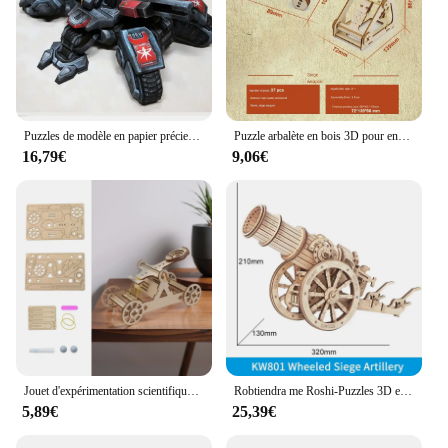
features, these chairs and stools are a must-have for
any bathroom looking to elevate its functionality
and style.
Puzzles de modèle en papier précieux fait à la main, jouet bricolage, StarCraft 2 Terran Human the Nina io Siege, 11cm = 4 "de haut
Puzzle arbalète en bois 3D pour enfants et adultes, kits de blocs de construction, jeux de société de guerre lancables, modèles de jouets, cadeau de bricolage, 1/72
16,79€
9,06€
Jouet d'expérimentation scientifique, dispositif de siège de catapulte bricolage pour étudiants, enfants de 3 ans et plus
Robtiendra me Roshi-Puzzles 3D en Bois pour Enfant et Adulte, Jouet Type Canon, Catapulte, Modèle STEM, Projets
5,89€
25,39€