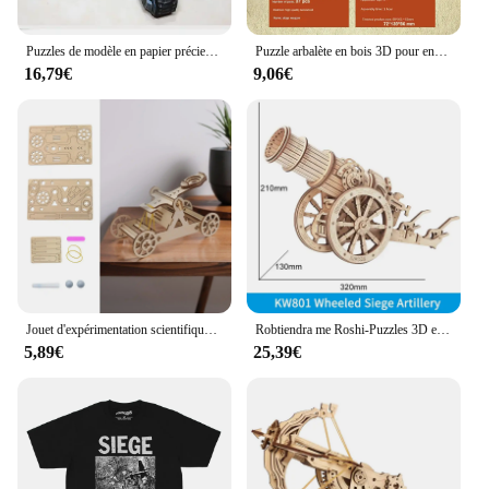
Puzzles de modèle en papier précieux fait à la main, jouet bricolage, StarCraft 2 Terran Human the Nina io Siege, 11cm = 4 "de haut
Puzzle arbalète en bois 3D pour enfants et adultes, kits de blocs de construction, jeux de société de guerre lancables, modèles de jouets, cadeau de bricolage, 1/72
16,79€
9,06€
Jouet d'expérimentation scientifique, dispositif de siège de catapulte bricolage pour étudiants, enfants de 3 ans et plus
Robtiendra me Roshi-Puzzles 3D en Bois pour Enfant et Adulte, Jouet Type Canon, Catapulte, Modèle STEM, Projets
5,89€
25,39€