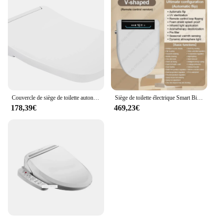
Couvercle de siège de toilette autonettoyant de forme carrée, OEM, rosée, fermeture douce, non électrique, buse pour touristes, articles sanitaires, bidet, lavage féminin
Siège de toilette électrique Smart Bidet, sécheur d'air, câbleurs, télécommande, siège de toilette métropolitain, eau chaude instantanée, buse autonettoyante, couvercle à fermeture lente
178,39€
469,23€