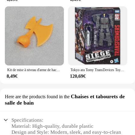
Kit de mise à niveau d'arme de hache en résine pour siège, Earthrise, OP Commander, accessoires de figurine en verre brisé, en stock
Tokyo ara Tomy TransDevices Toy, série Siège WFC-S51 STRAtrain Action Figure, Collection Robot, Jouet pour enfants Hobby, En stock
8,49€
120,69€
Chaises et tabourets de
Here are the products found in the
salle de bain
Specifications:
Material: High-quality, durable plastic
Design and Style: Modern, sleek, and easy-to-clean