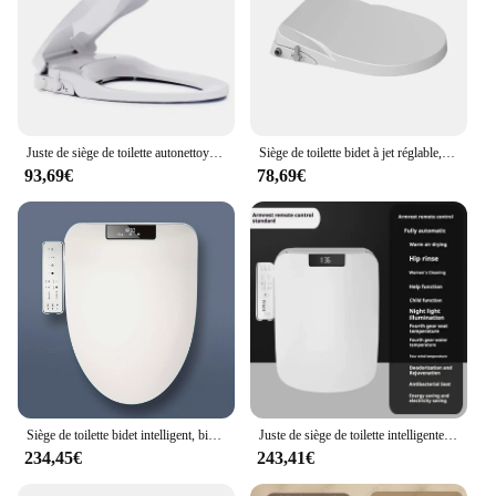
Juste de siège de toilette autonettoyante, buse intelligente, pas de lavage électrique féminin
Siège de toilette bidet à jet réglable, hygiène personnelle, toilettes allongées, buse d'eau froide, couvercle WC
93,69€
78,69€
Siège de toilette bidet intelligent, bidet métropolitain avec eau chaude et sèche-linge, veilleuse, plusieurs modes de pulvérisation, siège de toilette à fermeture lente, LED
Juste de siège de toilette intelligente carrée, bidet électronique, bols chauffants, couvercle intelligent pour HOAPain Open, propre, sec
234,45€
243,41€