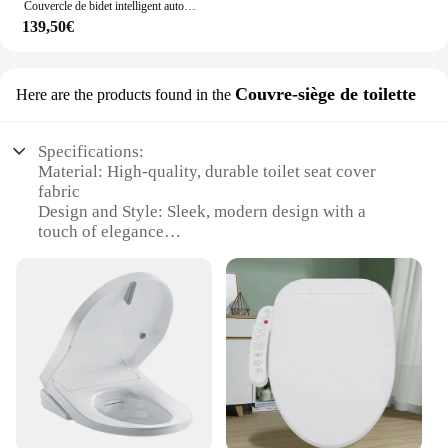
Couvercle de bidet intelligent automatique d'ABS de siège de toilette électrique multifonctionnel de ZMY-502B Température constante Couvercle de toilette intelligent 110V/220V
139,50€
Couvre-siège de toilette
Here are the products found in the
Specifications:
Material: High-quality, durable toilet seat cover
fabric
Design and Style: Sleek, modern design with a
touch of elegance
Usage and Purpose: Designed for easy maintenance
and hygiene
Performance and Property: Self-cleaning feature
ensures a fresh seat after every use
Applicable Environment: Suitable for both
residential and commercial settings
Parts and Accessories: Comes with a set of
accessories for a complete installation
Features: