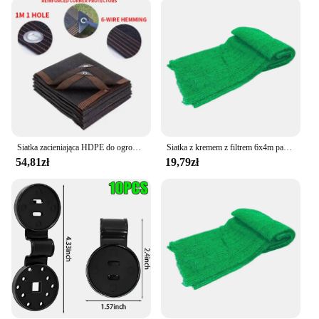
polyethylene, this siatka przeciwsłoneczna is
engineered to withstand the elements. Its robust
construction ensures longevity and durability,
making it a reliable choice for both residential and
commercial settings. The ease of installation is a
key feature, allowing you to set up your shade sail
quickly and efficiently. With no need for complex
tools or equipment, you can enjoy the benefits of
this product in no time.
Siatka zacieniająca HDPE do ogrodu, ochrona UV, Pergola na zewnątrz, osłona przeciwsłoneczna, markiza basenowa, żagiel szopy, cieniowanie 90%
Siatka z kremem z filtrem 6x4m parasol przeciwsłoneczny żagiel w szklarni tkanina chroniąca przed słońcem do kwiatów
**Versatile and User-Friendly**
54,81zł
19,79zł
Available in a range of sizes to cater to various
needs, this shade sail is a versatile addition to your
outdoor furnishings. Its lightweight design ensures
that it can be easily moved or adjusted to suit your
changing requirements. The shade sail's user-
friendly nature makes it an excellent choice for both
homeowners and businesses looking to provide a
comfortable and shaded area for their guests. Its
easy-to-clean surface means that maintenance is a
breeze, ensuring that your shade sail remains a
stylish and practical feature in your outdoor space.