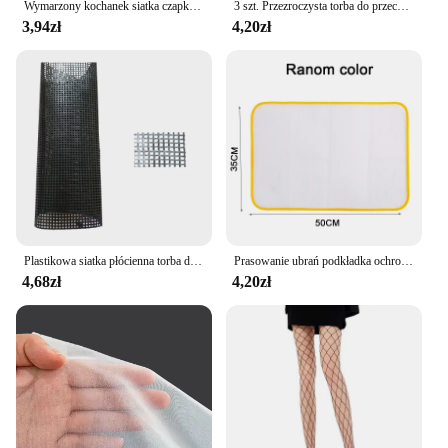
Wymarzony kochanek siatka czapka z peruką na długie włosy, siatka do włosów na perukę, czepek do włosów na peruki, czarny,
3 szt. Przezroczysta torba do przechowywania dokumentów klocki do budowy puzzle torba do pakowania dzieci małe cząstki siatkowy zamek błyskawiczny torba do przechowywania zabawek
3,94zł
4,20zł
Plastikowa siatka płócienna torba dywanik z gwintem zapasy rzemieślnicze rękodzieła do rękodzieła hak na zatrzask akcesoria hak rękodzieło trwała siatka około 33*50CM
Prasowanie ubrań podkładka ochronna prasa ochronna siatka do prasowania mata deska izolacja przed przypadkowymi kolorami deska do prasowania zatoczka
4,68zł
4,20zł