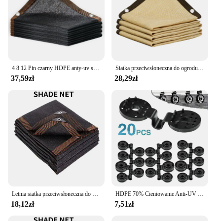
4 8 12 Pin czarny HDPE anty-uv siatka cieniująca altanka schronisko na zewnątrz Pergola baldachim osłona przeciwsłoneczna rolnictwo cieplarnianych siatka zacieniająca
Siatka przeciwsłoneczna do ogrodu na zewnątrz 200x400 cm, osłona przeciwsłoneczna na taras, siatka przeciwsłoneczna kempingowa, ochrona przed promieniowaniem UV, tkanina przeciwsłoneczna HDPE, osłona przeciwsłoneczna
37,59zł
28,29zł
Letnia siatka przeciwsłoneczna do pokoju ogrodowego, żagle przeciwsłoneczne, ochrona przed słońcem, siatka zacieniająca, kemping na świeżym powietrzu, osłona przeciwsłoneczna do samochodu
HDPE 70% Cieniowanie Anti-UV Czarna siatka przeciwsłoneczna HDPE Osłona roślin ogrodowych Roleta Siatka ogrodzeniowa Rolnictwo Szklarnia Siatka przeciwsłoneczna
18,12zł
7,51zł