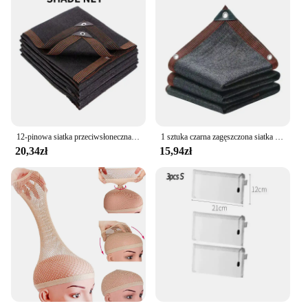
12-pinowa siatka przeciwsłoneczna Markiza anty-ultrafioletowa Siatka na rośliny do ogrodu na zewnątrz Dziedziniec Basen Balkon Tkanina zacieniająca
1 sztuka czarna zagęszczona siatka zacieniająca, zaszyfrowana ochrona przeciwsłoneczna, letnia siatka izolacyjna na zewnątrz
20,34zł
15,94zł