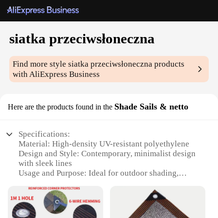
siatka przeciwsłoneczna
Find more style
siatka przeciwsłoneczna
products
with AliExpress Business
Shade Sails & netto
Here are the products found in the
Specifications:
Material: High-density UV-resistant polyethylene
Design and Style: Contemporary, minimalist design
with sleek lines
Usage and Purpose: Ideal for outdoor shading,
providing protection from harmful UV rays
Typical Adaptive Scenario: Perfect for residential
and commercial outdoor spaces such as patios,
gardens, and swimming pools