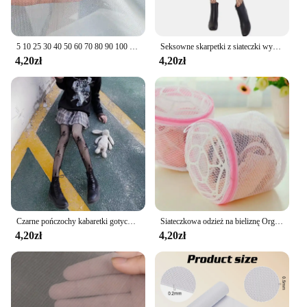
5 10 25 30 40 50 60 70 80 90 100 150 200 250 300 400 500 mikronów drut nylonowy siateczkowa tkanina tkanina filtr ekranu siatka
Seksowne skarpetki z siateczki wydrążone siatkowe jedwabne skarpetki seksowne legginsy slim fit czarna sieć rybacka jedwabne skarpetki damskie pończochy
4,20zł
4,20zł
Czarne pończochy kabaretki gotyckie rajstopy w stylu Punk siatkowe nadruk z czaszką projektant pirata Halloween przebranie do klubu na imprezę seksowne rajstopy
Siateczkowa odzież na bieliznę Organizer do prania bielizny worek do prania przydatny siateczkowy biustonosz do mycia torba na suwak worek na pranie
4,20zł
4,20zł