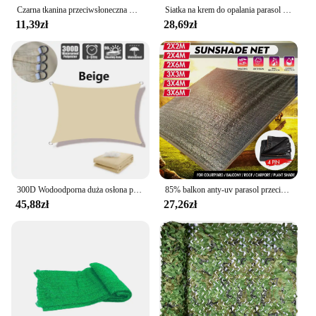
Czarna tkanina przeciwsłoneczna Osłona z filtrem przeciwsłonecznym Taśma krawędź Z przelotkami Siatka przeciwsłoneczna na Rośliny Pergola Szklarnie Ogrody Patio Baldachim
Siatka na krem do opalania parasol przeciwsłoneczny tkanina chroniąca przed słońcem do szklarni na kwiaty
11,39zł
28,69zł
300D Wodoodporna duża osłona przeciwsłoneczna Ochrona przeciwsłoneczna Zewnętrzny baldachim Ogród Patio Basen Cień Żagiel Markiza Kempingowa
85% balkon anty-uv parasol przeciwsłoneczny siatka z żaglem tkanina chroniąca przed słońcem krem z filtrem osłona z siatki zaklejona krawędzią z przelotkami do schronienia w ogrodzie Patio
45,88zł
27,26zł