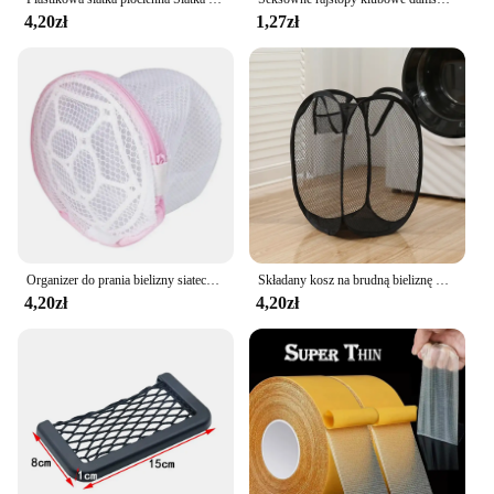
4,20zł
1,27zł
Organizer do prania bielizny siateczkowa odzież bielizny do użytku domowego worek do prania przydatny siateczkowy biustonosz do mycia torba na suwak worek na pranie do rzęs
Składany kosz na brudną bieliznę Organizery na pranie Woreczek do przechowywania Rama do prania Łazienka Siatkowa torba do przechowywania Wiadro z ramą
4,20zł
4,20zł