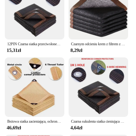
Shape or Size or Weight or Quantity: Available in a
variety of sizes to suit different needs
Performance and Property: Durable, weather-
resistant, and easy to clean
Features:
|Wholesale|Vendors|
12PIN Czarna siatka przeciwsłoneczna Cieniowanie 70 ~ 80% Roślina Szklarnia Pokrywa Siatka Ogrodzenie Ekran prywatności Ogród Szopa przeciwsłoneczna Zewnętrzna ochrona przed promieniowaniem UV
Czarnym odcieniu krem z filtrem z tkaniny osłona z siatki taśmą na krawędzi z przelotkami, siatka przeciwsłoneczna na pergolę, szklarnia roślin, ogrody, Patio, baldachim
15,31zł
8,29zł
**Enhanced Comfort and Protection**
The siatka przeciwsłoneczna from Shade Sails &
netto is a testament to modern outdoor living.
Designed with a keen eye for style and
functionality, this shade sail offers an elegant
solution to the harsh effects of the sun. Its
minimalist aesthetic seamlessly blends with any
outdoor environment, providing a sleek and
contemporary look that enhances the ambiance of
your space. Whether you're looking to create a cozy
spot for relaxation or to protect your pool area from
direct sunlight, this shade sail is the perfect choice.
Beżowa siatka zacieniająca, ochrona UV, szopa na rośliny, outdoorowa z daszkiem, siatka, osłona przeciwsłoneczna z tkaniny HDPE
Czarna sukulenta siatka cieniująca anty-UV HDPE siatka cieniująca nakrycie basenu na zewnątrz siatka cieniująca cieniowanie 85 ~ 90%
46,69zł
4,64zł
**Durable and Easy to Install**
Crafted from high-density UV-resistant