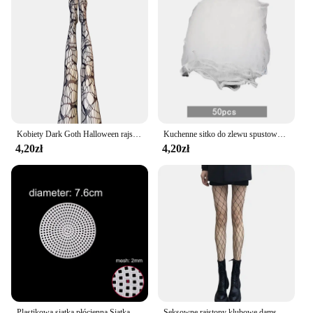
Kobiety Dark Goth Halloween rajstopy kabaretki Harajuku czaszka pajęczyna wzorzyste drążą siateczkowe rajstopy festiwal Party Lolita Cos
Kuchenne sitko do zlewu spustowy kosz owoców warzywnych kosz półka z przyssawką do przechowywania w kuchni filtr do zlewu półka
4,20zł
4,20zł
Plastikowa siatka płócienna Siatka do robienia torebek DIY Szydełkowy haczyk na zatrzask Torby tkackie Szablon do robienia ręcznie tkanego zestawu z dzianiny
Seksowne rajstopy klubowe damskie kabaretki z siatką wydrążone chude nogi upiększające pończochy skarpety