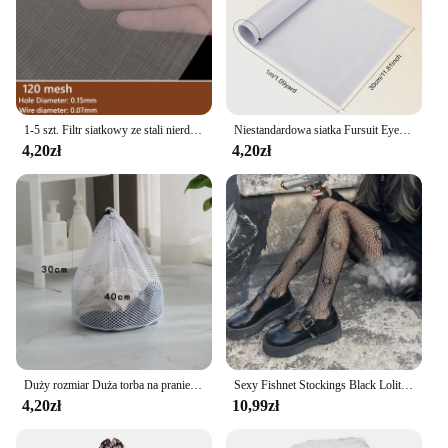
1-5 szt. Filtr siatkowy ze stali nierdzewnej 304 4/5/8/20/30/40-400 siatka tkana z drutu wysokiej jakości stal nierdzewna filtr przesiewowy
Niestandardowa siatka Fursuit Eye Mesh, 39x11,8 cala Biała plastikowa siatka PVC o grubości 0,2 mm Wodoodporna siatka do druku na futrzany Cosplay, rekwizyty
4,20zł
4,20zł
Duży rozmiar Duża torba na pranie Siatkowy organizer Siatka Brudny biustonosz Skarpetki Bielizna Przechowywanie butów Pokrowiec na pralkę Ubrania
Sexy Fishnet Stockings Black Lolita Body High Socks Kawaii Long Fish Net Pantyhose Mesh Tights Lingerie Skin JK Waist Hosiery
4,20zł
10,99zł