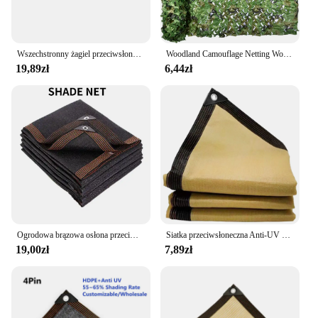
Wszechstronny żagiel przeciwsłoneczny z filtrem przeciwsłonecznym zapewniający niezawodną osłonę szklarniową, odporny na roztwór 4x6m czarny 4x6m
Woodland Camouflage Netting Woodland Camo Net for Camping Hunting Shooting Sunscreen Nets Sun Shelter Car Shade Covers Namioty
19,89zł
6,44zł
Ogrodowa brązowa osłona przeciwsłoneczna, zewnętrzna osłona przeciwsłoneczna, osłona przeciwsłoneczna na podwórko, fajna osłona, ochrona przed promieniowaniem UV, osłona przeciwsłoneczna do samochodu net4x5m
Siatka przeciwsłoneczna Anti-UV Outdoor Shadow Mesh Plants Shading Net Cover Zewnętrzna osłona przeciwsłoneczna Markiza Parasol Patio Canopy Garden Accsesories
19,00zł
7,89zł