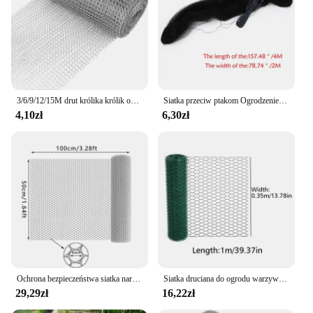
3/6/9/12/15M drut królika królik ochrona gryzoni siatka ogrodowa ze stali nierdzewnej do wypełnienia otworów chroń sadzonki i nasiona
Siatka przeciw ptakom Ogrodzenie ogrodowe Siatka ochronna Ogrodzenie Siatka przeciw szkodnikom Siatka na drzewo owocowe Siatka pułapki Narzędzie rolnicze
4,10zł
6,30zł
Ochrona bezpieczeństwa siatka narzędzia ogrodnicze uniwersalna plastikowa sieć siatka ochronna z otworami 8mm do ogrodnictwa drób kwiatowa siatka
Siatka druciana do ogrodu warzywnego Hodowla królików Ręcznie robiona klatka dla kurczaków Siatka ochronna do roślin Diy Wisząca na ścianie / stała siatka
29,29zł
16,22zł