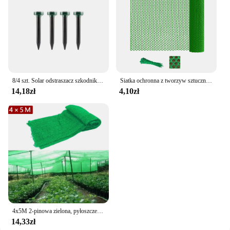
8/4 szt. Solar odstraszacz szkodników ultradźwiękowy odstraszacz zwierząt odstraszający kret Gopher norek wąż gryzoni odstraszający narzędzie do zwalczania szkodników
Siatka ochronna z tworzyw sztucznych, ogród hodowli drobiu, domowy balkon, siatka ochronna z tworzyw sztucznych, siatka chroniące przed upadkiem
14,18zł
4,10zł
4x5M 2-pinowa zielona, pyłoszczelna siatka uziemiająca Osłona na plac budowy Siatki na gleby Siatka zacieniająca chroniąca środowisko
14,33zł