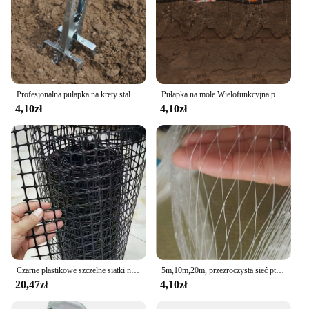
Profesjonalna pułapka na krety stal ocynkowana pułapka na kreta na zewnątrz Gopher narzędzia ogrodowe produkty do zwalczania szkodników
Pułapka na mole Wielofunkcyjna pułapka na szczury ze stali ocynkowanej Pułapka na dzikie gopher Eliminator klipsów Łapacz chomików dla gospodarstw rolnych
4,10zł
4,10zł
Czarne plastikowe szczelne siatki netto ogród siatka asekuracyjna kot zwierzęta kaczki z kurczaka krata siatka ogrodzenia poręcz balkonowa ochrona schodów
5m,10m,20m, przezroczysta sieć ptaków sadowniczych ogrodzenie rolnicze ogrodnictwo ne Fishpond sieć ptaków anty defoliacja ogród siatka ochronna
20,47zł
4,10zł