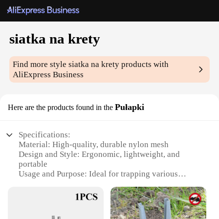
siatka na krety
Find more style
siatka na krety
products with
AliExpress Business
Pułapki
Here are the products found in the
Specifications:
Material: High-quality, durable nylon mesh
Design and Style: Ergonomic, lightweight, and
portable
Usage and Purpose: Ideal for trapping various
insects and rodents
Performance and Property: Strong, tear-resistant,
and easy to clean
Shape or Size or Weight or Quantity: Available in