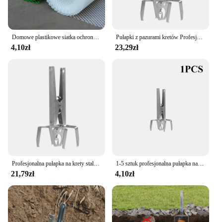
Domowe plastikowe siatka ochronna balkonowe ochrona przed upadkiem siatka do hodowli drobiu siatka ochronna z tworzywa sztucznego
Pułapki z pazurami kretów Profesjonalne pułapki dla chomików ze stali ocynkowanej Produkty do zwalczania szkodników wielokrotnego użytku Łapacz gęsi Produkt ogrodowy
4,10zł
23,29zł
Profesjonalna pułapka na krety stal ocynkowana pułapka na kreta na zewnątrz Gopher narzędzia ogrodowe produkty do zwalczania szkodników
1-5 sztuk profesjonalna pułapka na kret stal ocynkowana pułapka na kreta zewnętrzna Gopher narzędzia ogrodowe produkty do zwalczania szkodników
21,79zł
4,10zł