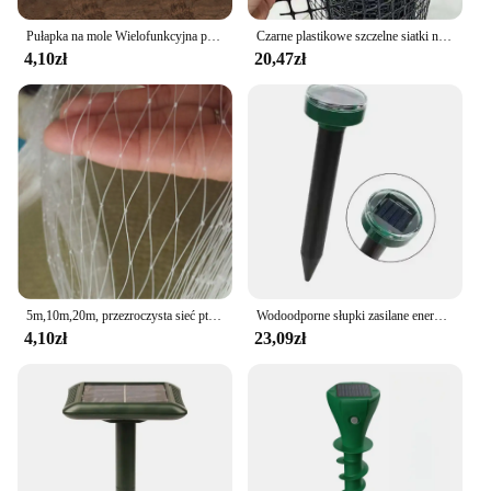
Pułapka na mole Wielofunkcyjna pułapka na szczury ze stali ocynkowanej Pułapka na dzikie gopher Eliminator klipsów Łapacz chomików dla gospodarstw rolnych
Czarne plastikowe szczelne siatki netto ogród siatka asekuracyjna kot zwierzęta kaczki z kurczaka krata siatka ogrodzenia poręcz balkonowa ochrona schodów
4,10zł
20,47zł
5m,10m,20m, przezroczysta sieć ptaków sadowniczych ogrodzenie rolnicze ogrodnictwo ne Fishpond sieć ptaków anty defoliacja ogród siatka ochronna
Wodoodporne słupki zasilane energią słoneczną do ogrodu na podwórku odstraszacz gryzoni ultradźwiękowy odstraszacz szczurów i szkodników, odstraszacz do sadów ogrodowych
4,10zł
23,09zł