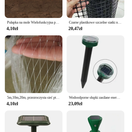
Pułapka na mole Wielofunkcyjna pułapka na szczury ze stali ocynkowanej Pułapka na dzikie gopher Eliminator klipsów Łapacz chomików dla gospodarstw rolnych
Czarne plastikowe szczelne siatki netto ogród siatka asekuracyjna kot zwierzęta kaczki z kurczaka krata siatka ogrodzenia poręcz balkonowa ochrona schodów
4,10zł
20,47zł
5m,10m,20m, przezroczysta sieć ptaków sadowniczych ogrodzenie rolnicze ogrodnictwo ne Fishpond sieć ptaków anty defoliacja ogród siatka ochronna
Wodoodporne słupki zasilane energią słoneczną do ogrodu na podwórku odstraszacz gryzoni ultradźwiękowy odstraszacz szczurów i szkodników, odstraszacz do sadów ogrodowych
4,10zł
23,09zł