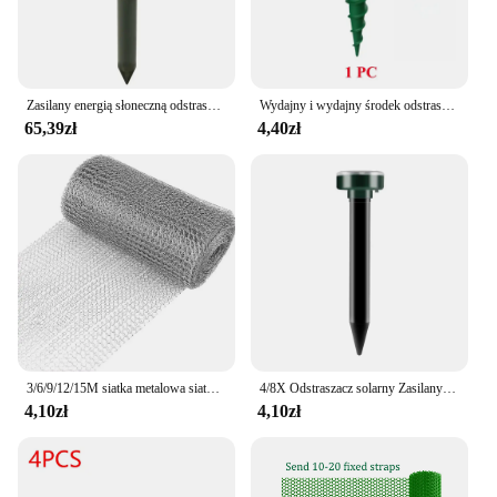
Zasilany energią słoneczną odstraszacz węży i szczurów Wielobiegowa regulacja wibracji Buzz do odstraszania znamionów Wodoodporna i upadki Automatyczna praca
Wydajny i wydajny środek odstraszający krety zasilany energią słoneczną ze śrubą, soniczny środek odstraszający ślimak do trawnika, środek odstraszający gruntowy na zewnątrz
65,39zł
4,40zł
3/6/9/12/15M siatka metalowa siatka druciana królik ochrona gryzoni filtr siatkowy ze stali nierdzewnej siatka druciana siatka ogrodowa do wypełniacza otworów
4/8X Odstraszacz solarny Zasilany ultradźwiękowy Sonic Mouse Mole Pest Odstraszacz gryzoni Fala wibracyjna Podwórko Ogród na zewnątrz Trawnik Farm Field
4,10zł
4,10zł