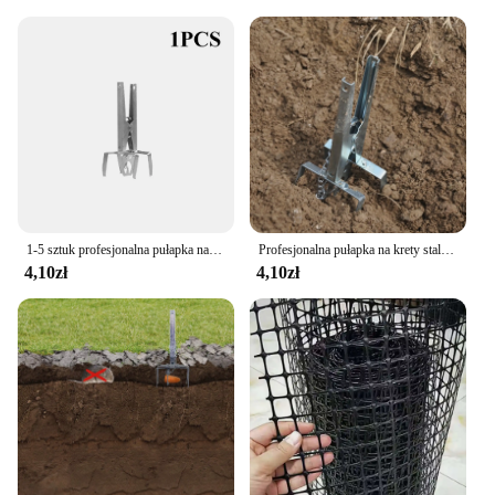
1-5 sztuk profesjonalna pułapka na kret stal ocynkowana pułapka na kreta zewnętrzna Gopher narzędzia ogrodowe produkty do zwalczania szkodników
Profesjonalna pułapka na krety stal ocynkowana pułapka na kreta na zewnątrz Gopher narzędzia ogrodowe produkty do zwalczania szkodników
4,10zł
4,10zł