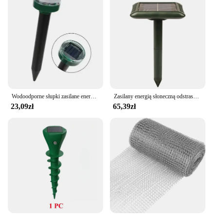
Wodoodporne słupki zasilane energią słoneczną do ogrodu na podwórku odstraszacz gryzoni ultradźwiękowy odstraszacz szczurów i szkodników, odstraszacz do sadów ogrodowych
Zasilany energią słoneczną odstraszacz węży i szczurów Wielobiegowa regulacja wibracji Buzz do odstraszania znamionów Wodoodporna i upadki Automatyczna praca
23,09zł
65,39zł