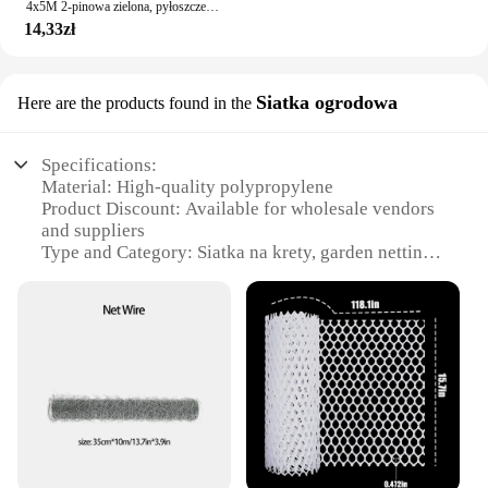
4x5M 2-pinowa zielona, pyłoszczelna siatka uziemiająca Osłona na plac budowy Siatki na gleby Siatka zacieniająca chroniąca środowisko
14,33zł
Siatka ogrodowa
Here are the products found in the
Specifications:
Material: High-quality polypropylene
Product Discount: Available for wholesale vendors
and suppliers
Type and Category: Siatka na krety, garden netting
Design and Style: Durable and lightweight, with a
simple yet effective design
Usage and Purpose: Ideal for protecting gardens
and crops from pests and birds
Typical Adaptive Scenario: Suitable for both
residential and commercial gardening needs
Shape or Size or Weight or Quantity: Available in
various sizes to fit different gardening setups
Features: