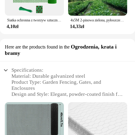
Siatka ochronna z tworzyw sztucznych, ogród hodowli drobiu, domowy balkon, siatka ochronna z tworzyw sztucznych, siatka chroniące przed upadkiem
4x5M 2-pinowa zielona, pyłoszczelna siatka uziemiająca Osłona na plac budowy Siatki na gleby Siatka zacieniająca chroniąca środowisko
4,10zł
14,33zł
Ogrodzenia, krata i
Here are the products found in the
bramy
Specifications:
Material: Durable galvanized steel
Product Type: Garden Fencing, Gates, and
Enclosures
Design and Style: Elegant, powder-coated finish for
a sleek look
Usage and Purpose: Ideal for residential and
commercial use
Typical Adaptive Scenario: Perfect for securing
properties, pets, and children
Shape or Size or Weight or Quantity: Available in