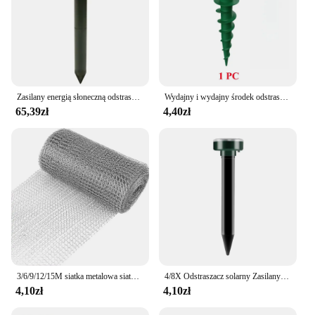
Zasilany energią słoneczną odstraszacz węży i szczurów Wielobiegowa regulacja wibracji Buzz do odstraszania znamionów Wodoodporna i upadki Automatyczna praca
Wydajny i wydajny środek odstraszający krety zasilany energią słoneczną ze śrubą, soniczny środek odstraszający ślimak do trawnika, środek odstraszający gruntowy na zewnątrz
65,39zł
4,40zł
3/6/9/12/15M siatka metalowa siatka druciana królik ochrona gryzoni filtr siatkowy ze stali nierdzewnej siatka druciana siatka ogrodowa do wypełniacza otworów
4/8X Odstraszacz solarny Zasilany ultradźwiękowy Sonic Mouse Mole Pest Odstraszacz gryzoni Fala wibracyjna Podwórko Ogród na zewnątrz Trawnik Farm Field
4,10zł
4,10zł