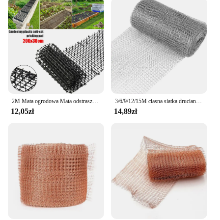
2M Mata ogrodowa Mata odstraszająca Mata anty-kot z paskami z kolcami Kolce Paski Utrzymuj kot Pies Kopanie Wspinaczka Zaopatrzenie dla zwierząt domowych
3/6/9/12/15M ciasna siatka druciana królik ochrona gryzoni siatka ze stali nierdzewnej królik drut siatka chroniąca szkodniki siatka ogrodowa
12,05zł
14,89zł