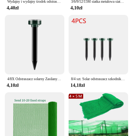
Wydajny i wydajny środek odstraszający krety zasilany energią słoneczną ze śrubą, soniczny środek odstraszający ślimak do trawnika, środek odstraszający gruntowy na zewnątrz
3/6/9/12/15M siatka metalowa siatka druciana królik ochrona gryzoni filtr siatkowy ze stali nierdzewnej siatka druciana siatka ogrodowa do wypełniacza otworów
4,40zł
4,10zł
4/8X Odstraszacz solarny Zasilany ultradźwiękowy Sonic Mouse Mole Pest Odstraszacz gryzoni Fala wibracyjna Podwórko Ogród na zewnątrz Trawnik Farm Field
8/4 szt. Solar odstraszacz szkodników ultradźwiękowy odstraszacz zwierząt odstraszający kret Gopher norek wąż gryzoni odstraszający narzędzie do zwalczania szkodników
4,10zł
14,18zł