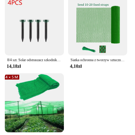
8/4 szt. Solar odstraszacz szkodników ultradźwiękowy odstraszacz zwierząt odstraszający kret Gopher norek wąż gryzoni odstraszający narzędzie do zwalczania szkodników
Siatka ochronna z tworzyw sztucznych, ogród hodowli drobiu, domowy balkon, siatka ochronna z tworzyw sztucznych, siatka chroniące przed upadkiem
14,18zł
4,10zł