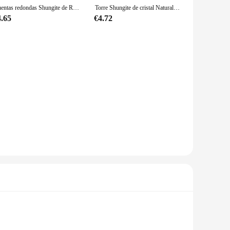
Cuentas redondas Shungite de Rusia negra para hombres y mujeres, piedras preciosas de energía Schungite para limpieza, pulsera de joyería DIY, regalo de Chakra, 4-12mm
Torre Shungite de cristal Natural para curación, varita de punto de piedras de Reiki de cuarzo, energía de la bruja de meditación Fengshui, 1 piezas
4.65
€4.72