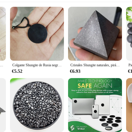
ra Natural en bruto, cristales curativos, protección de mineral a granel, raíz de grava, Reiki espiritual, piedras de Chakra, limpiador de agua
Colgante Shungite de Rusia negra, collar de Schungite de cristal Natural, patrón 3D, piedras de Reiki para limpieza, meditación, Yoga, Fengshui
Cristales Shungite naturales, pirámide, Torre curativa, Reiki, protección, Equilibrio Energético, raíz de meditación, piedra de purificación de chakras, 1 unidad
€5.52
€6.93
€