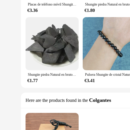
Placas de teléfono móvil Shungite, piedra Natural, piedras preciosas en bruto, pegatinas antiradaitaion, EMF, EMP, TV, bloqueador de radiación 5G, 1/10 piezas
Shungite pied
€3.36
€1.80
Shungite piedra Natural en bruto, cristales curativos, protección de mineral a granel, Reiki espiritual Wicca, grava, piedras de Chakra, limpiador de agua, 1 paquete
€1.77
€3.41
Colgantes
Here are the products found in the