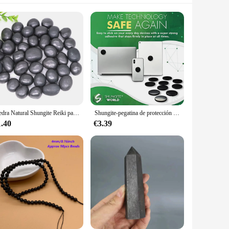
Piedra Natural Shungite Reiki para acuario, minerales de cuarzo a granel, limpiador de agua, piedras preciosas, decoración del hogar, espécimen de pecera
Shungite-pegatina de protección EMF para teléfono móvil, pegatinas Anti EMR para teléfono y ordenador, punto redondo EMP 5G, bloqueador de piedra
1.40
€3.39