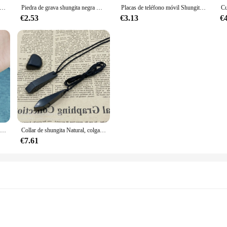
ra Natural en bruto, cristales curativos, protección de mineral a granel, Reiki espiritual Wicca, grava, piedras de Chakra, limpiador de agua, 1 paquete
Piedra de grava shungita negra Natural, cristal de cuarzo, Chakras curativas, piedras preciosas de la suerte, Mineral, adornos para el hogar, decoración, 50g
Placas de teléfono móvil Shungite, cristal Natural en bruto, pegatinas antiradaitaion, EMF, EMR, EMP, TV, bloqueador de radiación 5G
€2.53
€3.13
€
Pulsera Shungite de cristal Natural, piedras preciosas de energía de schungita para limpieza, meditación, Yoga, Fengshui, Negro, Rusia, 6mm, 8mm
Collar de shungita Natural, colgante de protección de energía de piedras preciosas curativas de cristal, joyería DIY para mujer y hombre para mantener la salud
€7.61