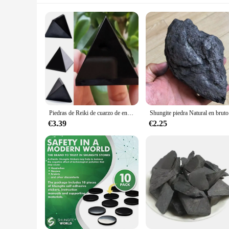
Piedras de Reiki de cuarzo de energía de torre de pirámide Shungite negro de cristal Natural para curación, decoración de meditación Fengshui
Shungite pied
€3.39
€2.25