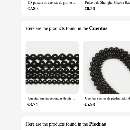
JD-pulsera de cuentas de grafito magnético Shungite negro Natural para hombres y mujeres, brazaletes de minerales para el cuidado de la salud, joyería de meditación curativa
€2.89
€0.56
Cuentas
Here are the products found in the
Cuentas sueltas redondas de piedra shungita negra Natural semipreciosa auténtica, fabricación de joyas de 6, 8 y 10 MM, tamaño de selección
€3.74
€5.98
Piedras
Here are the products found in the