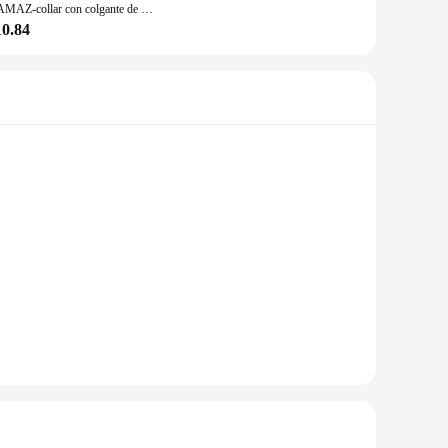
CAMAZ-collar con colgante de shungita rusa 100%, collares de shungita con cristales curativos, joyería hexagonal
10.84