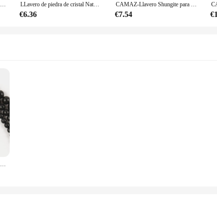
Pulsera de Shungite, Chakra Base, Plexus Solar, estrella de la tierra, Yoga, energía negativa, pulsera de cuerda
LLavero de piedra de cristal Natural Shungite, colgante decorativo, bolsa de piedra áspera Shungite, colgante de coche
CAMAZ-Llavero Shungite para coche, accesorio de moda, regalos
€6.36
€7.54
€
Cuentas sueltas de piedra redonda Lisa Shungite para fabricación de joyas, abalorios naturales de 6mm, 8mm y 10mm, 1 hebra por juego, venta al por mayor