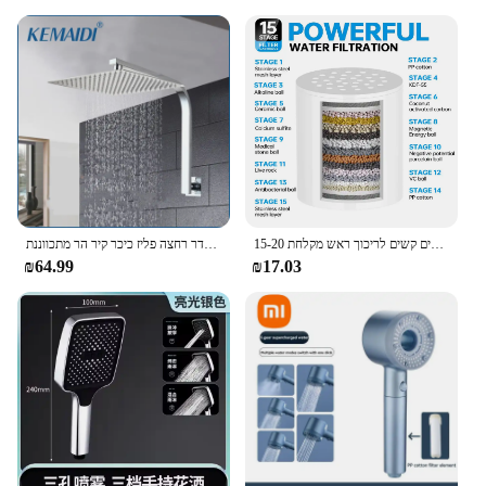
15-20 שלבי פילטר מים מקלחת פלט גבוהה מסנן כדי להסיר כלור פלואוריד מתכות כבדות מסונן מים קשים לריכוך ראש מקלחת
ראש מקלחת חדר רחצה פליז כיכר קיר הר מתכווננת KEMAIDI זרוע מקלחת חדר רחצה Ultrathin סט
₪64.99
₪17.03