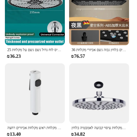
36 ס "מ פאנל גדול תקרה זרימה גדולה תקרה על ראש מקלחת סט 3 מצבים בלחץ גבוה גשם אביזרי מקלחת
25 ס "מ זרימה גדולה תקרה גבוהה לחץ ראש מקלחת רכוב 5 מצבים זרבובית תרסיס לוח גדול גשם גשם על מקלחת
₪36.23
₪76.57
מקלחת תרסיס עליון למקלחת עיסוי קבועה לאמבטיה בלחץ Boosting Sho
אסלה יד כף יד מרוסס אסלת יד ביד מרסס לרסס מקלחת ראש מקלחת אביזרים רחצה
₪13.40
₪34.82