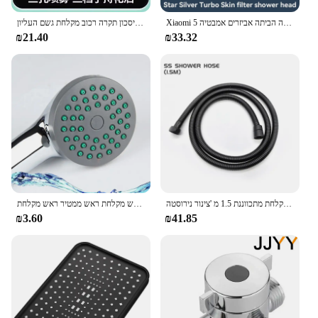
Xiaomi 5 מצבים ראש מקלחת לחץ גבוה ראש מסנן גשם ברז ברז אמבט אמבטיה הביתה אביזרים אמבטיה
חדש 12 אינץ 'לוח גדול גשם מקלחת ראש גשם גבוה חיסכון תקרה רכוב מקלחת גשם העליון
₪21.40
₪33.32
מט שחור עגול/מרובע פליז ראש מקלחת עם מתכווננת עם מחזיק מקלחת מתכווננת 1.5 מ 'צינור נירוסטה
ראש מקלחת ראש ממטיר ראש מקלחת ABS תכנון נוח
₪3.60
₪41.85