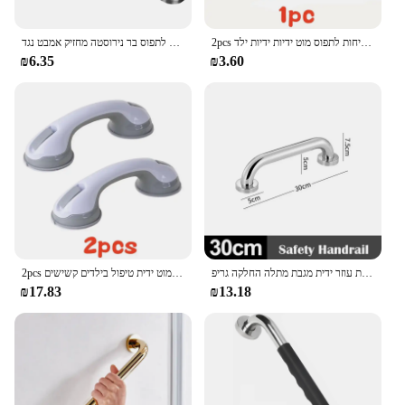
2pcs מקלחת לתפוס ברים שירותים ללא להחליק תמיכה ידית רחצה מוט בטיחות לתפוס מוט ידיות ידיות ילד
מגבת לתפוס בר נירוסטה מחזיק אמבט נגד skidding מוט ידית אחיזה טובה עבור חדר הבית היון העבות 50 ס "מ
₪6.35
₪3.60
אמבטיה בטיחות אביזרי נירוסטה אסלה מעקה בר מקלחת ידית בטיחות עוזר ידית מגבת מתלה החלקה גריפ
2pcs ואקום מקלחת גביע יניקה לתפוס ברים טואלט תמיכה ללא החלקה ידיות מטפל אמבטיה מוט בטיחות לתפוס מוט ידית טיפול בילדים קשישים
₪17.83
₪13.18