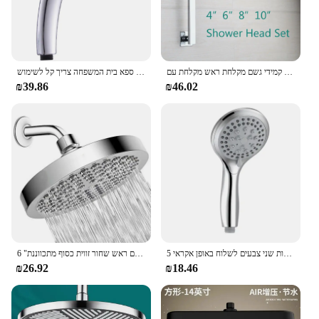
קמידי גשם מקלחת ראש מקלחת עם gooseneck מרובע קיר זרוע פליז קיר מקלחת זרוע ראש מקלחת
קצף רב תכליתיים מתכווננת לחץ גבוה מקלחת ראש מים חיסכון ספא בית המשפחה צריך קל לשימוש
₪39.86
₪46.02
5 פונקציה עגול גשם מקלחת ראש מקלחת עם צינור מקלחת למקלחת עבור חדר אמבטיה העליון איכות שני צבעים לשלוח באופן אקראי
6 "גשם ראש מקלחת גשם בלחץ גבוה ראש מקלחת כרום מודרני גשם ראש מקלחת גשם ראש שחור זווית כסוף מתכווננת
₪26.92
₪18.46