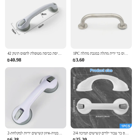
1PC נירוסטה חדר אמבטיה בטיחות טואלט תמיכה ידית אמבט מקלחת יד אחיזה מעקה סיוע לתפוס בר ידית מתלה במגבת מתלה
42 ס "מ מקלחת לתפוס חטיפי שירותים ללא החלקה ידית ידית בטיחות אמבטיה מוט אחיזה מטפל בטיסת כביסה מטופלת לתפוס תינוק
₪40.98
₪3.60
2/4 יח 'מקלחות לתפוס ברים חינם אגרוף אמבטיה ידית נגד החלקה בטיחות כוסות יניקה אמבטיה לתפוס בר עבור ילדים קשישים תמיכה
2-חבילת חטיפי שאיבה חטיפי אחזי יד למקלחת, אמבטיה-איזון קשישים ידיות למקלחת
₪6.38
₪25.20